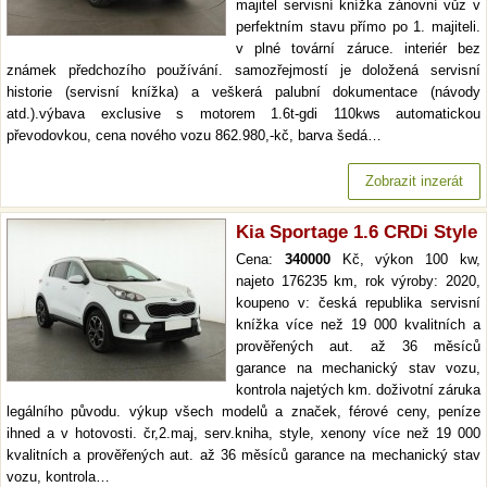
majitel servisní knížka zánovní vůz v
perfektním stavu přímo po 1. majiteli.
v plné tovární záruce. interiér bez
známek předchozího používání. samozřejmostí je doložená servisní
historie (servisní knížka) a veškerá palubní dokumentace (návody
atd.).výbava exclusive s motorem 1.6t-gdi 110kws automatickou
převodovkou, cena nového vozu 862.980,-kč, barva šedá…
Zobrazit inzerát
Kia Sportage 1.6 CRDi Style
Cena:
340000
Kč, výkon 100 kw,
najeto 176235 km, rok výroby: 2020,
koupeno v: česká republika servisní
knížka více než 19 000 kvalitních a
prověřených aut. až 36 měsíců
garance na mechanický stav vozu,
kontrola najetých km. doživotní záruka
legálního původu. výkup všech modelů a značek, férové ceny, peníze
ihned a v hotovosti. čr,2.maj, serv.kniha, style, xenony více než 19 000
kvalitních a prověřených aut. až 36 měsíců garance na mechanický stav
vozu, kontrola…