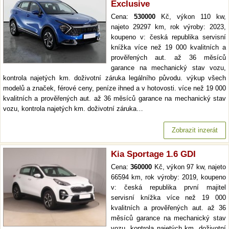
Exclusive
Cena:
530000
Kč, výkon 110 kw,
najeto 29297 km, rok výroby: 2023,
koupeno v: česká republika servisní
knížka více než 19 000 kvalitních a
prověřených aut. až 36 měsíců
garance na mechanický stav vozu,
kontrola najetých km. doživotní záruka legálního původu. výkup všech
modelů a značek, férové ceny, peníze ihned a v hotovosti. více než 19 000
kvalitních a prověřených aut. až 36 měsíců garance na mechanický stav
vozu, kontrola najetých km. doživotní záruka…
Zobrazit inzerát
Kia Sportage 1.6 GDI
Cena:
360000
Kč, výkon 97 kw, najeto
66594 km, rok výroby: 2019, koupeno
v: česká republika první majitel
servisní knížka více než 19 000
kvalitních a prověřených aut. až 36
měsíců garance na mechanický stav
vozu, kontrola najetých km. doživotní