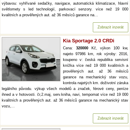
výbavou: vyhřívané sedačky, navigace, automatická klimatizace, hlavní
světlomety s led technologií, parkovací senzory. více než 19 000
kvalitních a prověřených aut. až 36 měsíců garance na…
Zobrazit inzerát
Kia Sportage 2.0 CRDi
Cena:
320000
Kč, výkon 100 kw,
najeto 97986 km, rok výroby: 2016,
koupeno v: česká republika servisní
knížka více než 19 000 kvalitních a
prověřených aut. až 36 měsíců
garance na mechanický stav vozu,
kontrola najetých km. doživotní záruka
legálního původu. výkup všech modelů a značek, férové ceny, peníze
ihned a v hotovosti. čr,2.maj, serv.kniha, navi, tempomat více než 19 000
kvalitních a prověřených aut. až 36 měsíců garance na mechanický stav
vozu,…
Zobrazit inzerát