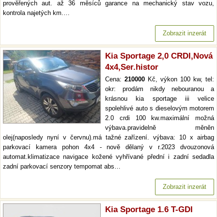
prověřených aut. až 36 měsíců garance na mechanický stav vozu,
kontrola najetých km.…
Zobrazit inzerát
Kia Sportage 2,0 CRDI,Nová
4x4,Ser.histor
Cena:
210000
Kč, výkon 100 kw, tel:
okr: prodám nikdy nebouranou a
krásnou kia sportage iii velice
spolehlivé auto s dieselovým motorem
2.0 crdi 100 kw.maximální možná
výbava.pravidelně měněn
olej(naposledy nyní v červnu).má tažné zařízení. výbava: 10 x airbag
parkovací kamera pohon 4x4 - nově dělaný v r.2023 dvouzonová
automat.klimatizace navigace kožené vyhřívané přední i zadní sedadla
zadní parkovací senzory tempomat abs…
Zobrazit inzerát
Kia Sportage 1.6 T-GDI