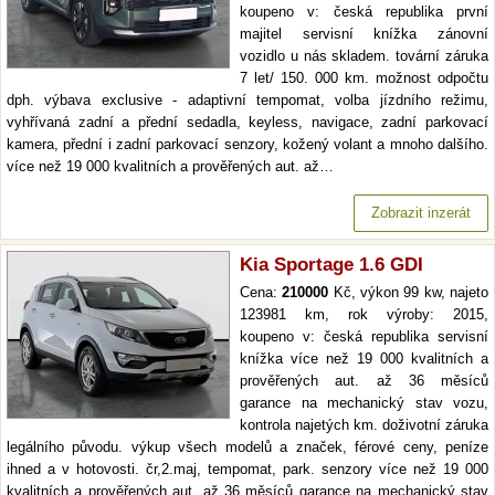
koupeno v: česká republika první
majitel servisní knížka zánovní
vozidlo u nás skladem. tovární záruka
7 let/ 150. 000 km. možnost odpočtu
dph. výbava exclusive - adaptivní tempomat, volba jízdního režimu,
vyhřívaná zadní a přední sedadla, keyless, navigace, zadní parkovací
kamera, přední i zadní parkovací senzory, kožený volant a mnoho dalšího.
více než 19 000 kvalitních a prověřených aut. až…
Zobrazit inzerát
Kia Sportage 1.6 GDI
Cena:
210000
Kč, výkon 99 kw, najeto
123981 km, rok výroby: 2015,
koupeno v: česká republika servisní
knížka více než 19 000 kvalitních a
prověřených aut. až 36 měsíců
garance na mechanický stav vozu,
kontrola najetých km. doživotní záruka
legálního původu. výkup všech modelů a značek, férové ceny, peníze
ihned a v hotovosti. čr,2.maj, tempomat, park. senzory více než 19 000
kvalitních a prověřených aut. až 36 měsíců garance na mechanický stav