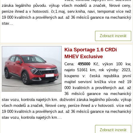
záruka legálního původu. výkup všech modelů a značek, férové ceny,
peníze ihned a v hotovosti. čr,1.maj, serv.kniha, navi, tempomat více než
19 000 kvalitních a prověřených aut. až 36 měsíců garance na mechanický
stav…
Zobrazit inzerát
Kia Sportage 1.6 CRDi
MHEV Exclusive
Cena:
495000
Kč, výkon 100 kw,
najeto 51661 km, rok výroby: 2023,
koupeno v: česká republika první
majitel servisní knížka více než 19
000 kvalitních a prověřených aut. až
36 měsíců garance na mechanický
stav vozu, kontrola najetých km. doživotní záruka legálního původu. výkup
všech modelů a značek, férové ceny, peníze ihned a v hotovosti. více než
19 000 kvalitních a prověřených aut. až 36 měsíců garance na mechanický
stav vozu, kontrola najetých km.…
Zobrazit inzerát