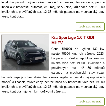
legálního původu. výkup všech modelů a značek, férové ceny, peníze
ihned a v hotovosti. automat, čr,2.maj, serv.kniha, kůže více než 19 000
kvalitních a prověřených aut. až 36 měsíců garance na mechanický stav
vozu, kontrola…
Zobrazit inzerát
Kia Sportage 1.6 T-GDI
MHEV
Cena:
560000
Kč, výkon 132 kw,
najeto 78304 km, rok výroby: 2023,
koupeno v: česká republika servisní
knížka více než 19 000 kvalitních a
prověřených aut. až 36 měsíců
garance na mechanický stav vozu,
kontrola najetých km. doživotní záruka legálního původu. výkup všech
modelů a značek, férové ceny, peníze ihned a v hotovosti. více než 19 000
kvalitních a prověřených aut. až 36 měsíců garance na mechanický stav
vozu, kontrola najetých km. doživotní záruka…
Zobrazit inzerát