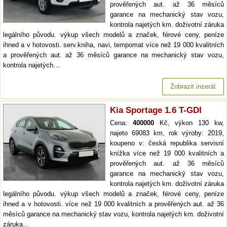
prověřených aut. až 36 měsíců
garance na mechanický stav vozu,
kontrola najetých km. doživotní záruka
legálního původu. výkup všech modelů a značek, férové ceny, peníze
ihned a v hotovosti. serv.kniha, navi, tempomat více než 19 000 kvalitních
a prověřených aut. až 36 měsíců garance na mechanický stav vozu,
kontrola najetých…
Zobrazit inzerát
Kia Sportage 1.6 T-GDI
Cena:
400000
Kč, výkon 130 kw,
najeto 69083 km, rok výroby: 2019,
koupeno v: česká republika servisní
knížka více než 19 000 kvalitních a
prověřených aut. až 36 měsíců
garance na mechanický stav vozu,
kontrola najetých km. doživotní záruka
legálního původu. výkup všech modelů a značek, férové ceny, peníze
ihned a v hotovosti. více než 19 000 kvalitních a prověřených aut. až 36
měsíců garance na mechanický stav vozu, kontrola najetých km. doživotní
záruka…