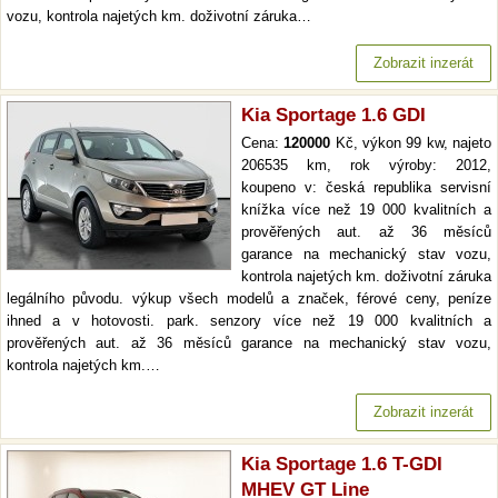
vozu, kontrola najetých km. doživotní záruka…
Zobrazit inzerát
Kia Sportage 1.6 GDI
Cena:
120000
Kč, výkon 99 kw, najeto
206535 km, rok výroby: 2012,
koupeno v: česká republika servisní
knížka více než 19 000 kvalitních a
prověřených aut. až 36 měsíců
garance na mechanický stav vozu,
kontrola najetých km. doživotní záruka
legálního původu. výkup všech modelů a značek, férové ceny, peníze
ihned a v hotovosti. park. senzory více než 19 000 kvalitních a
prověřených aut. až 36 měsíců garance na mechanický stav vozu,
kontrola najetých km.…
Zobrazit inzerát
Kia Sportage 1.6 T-GDI
MHEV GT Line