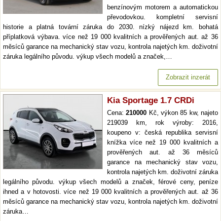
benzínovým motorem a automatickou
převodovkou. kompletní servisní
historie a platná tovární záruka do 2030. nízký nájezd km. bohatá
příplatková výbava. více než 19 000 kvalitních a prověřených aut. až 36
měsíců garance na mechanický stav vozu, kontrola najetých km. doživotní
záruka legálního původu. výkup všech modelů a značek,…
Zobrazit inzerát
Kia Sportage 1.7 CRDi
Cena:
210000
Kč, výkon 85 kw, najeto
219039 km, rok výroby: 2016,
koupeno v: česká republika servisní
knížka více než 19 000 kvalitních a
prověřených aut. až 36 měsíců
garance na mechanický stav vozu,
kontrola najetých km. doživotní záruka
legálního původu. výkup všech modelů a značek, férové ceny, peníze
ihned a v hotovosti. více než 19 000 kvalitních a prověřených aut. až 36
měsíců garance na mechanický stav vozu, kontrola najetých km. doživotní
záruka…