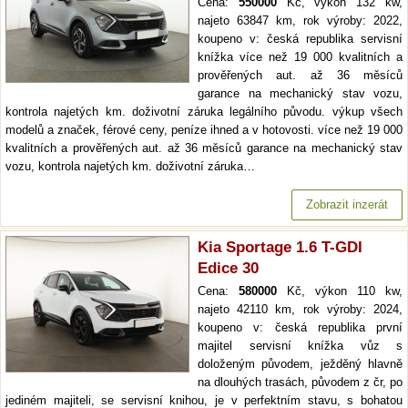
Cena:
550000
Kč, výkon 132 kw,
najeto 63847 km, rok výroby: 2022,
koupeno v: česká republika servisní
knížka více než 19 000 kvalitních a
prověřených aut. až 36 měsíců
garance na mechanický stav vozu,
kontrola najetých km. doživotní záruka legálního původu. výkup všech
modelů a značek, férové ceny, peníze ihned a v hotovosti. více než 19 000
kvalitních a prověřených aut. až 36 měsíců garance na mechanický stav
vozu, kontrola najetých km. doživotní záruka…
Zobrazit inzerát
Kia Sportage 1.6 T-GDI
Edice 30
Cena:
580000
Kč, výkon 110 kw,
najeto 42110 km, rok výroby: 2024,
koupeno v: česká republika první
majitel servisní knížka vůz s
doloženým původem, ježděný hlavně
na dlouhých trasách, původem z čr, po
jediném majiteli, se servisní knihou, je v perfektním stavu, s bohatou