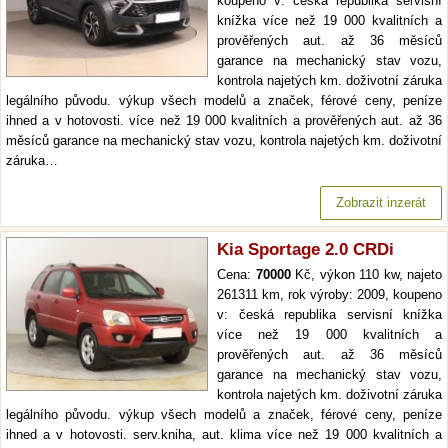
koupeno v: česká republika servisní
knížka více než 19 000 kvalitních a
prověřených aut. až 36 měsíců
garance na mechanický stav vozu,
kontrola najetých km. doživotní záruka
legálního původu. výkup všech modelů a značek, férové ceny, peníze
ihned a v hotovosti. více než 19 000 kvalitních a prověřených aut. až 36
měsíců garance na mechanický stav vozu, kontrola najetých km. doživotní
záruka…
Zobrazit inzerát
Kia Sportage 2.0 CRDi
Cena:
70000
Kč, výkon 110 kw, najeto
261311 km, rok výroby: 2009, koupeno
v: česká republika servisní knížka
více než 19 000 kvalitních a
prověřených aut. až 36 měsíců
garance na mechanický stav vozu,
kontrola najetých km. doživotní záruka
legálního původu. výkup všech modelů a značek, férové ceny, peníze
ihned a v hotovosti. serv.kniha, aut. klima více než 19 000 kvalitních a