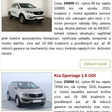
Cena:
240000
Kč, výkon 99 kw, najeto
100955 km, rok výroby: 2015,
koupeno v: česká republika servisní
knížka vůz zakoupen jako nový v čr.
nízké provozní náklady díky pohonu
na lpg. dlouhá platnost stk do 04/2027.
bohatá výbava obsahující například
plně funkční automatickou klimatizaci, vyhřívaná sedadla, tempomat a
mnoho dalšího. více než 19 000 kvalitních a prověřených aut. až 36
měsíců garance na mechanický stav vozu, kontrola najetých km. doživotní
záruka…
Zobrazit inzerát
Kia Sportage 1.6 GDI
Cena:
250000
Kč, výkon 99 kw, najeto
78350 km, rok výroby: 2015, koupeno
v: česká republika servisní knížka
více než 19 000 kvalitních a
prověřených aut. až 36 měsíců
garance na mechanický stav vozu,
kontrola najetých km. doživotní záruka