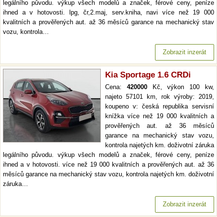
legálního původu. výkup všech modelů a značek, férové ceny, peníze
ihned a v hotovosti. lpg, čr,2.maj, serv.kniha, navi více než 19 000
kvalitních a prověřených aut. až 36 měsíců garance na mechanický stav
vozu, kontrola…
Zobrazit inzerát
Kia Sportage 1.6 CRDi
Cena:
420000
Kč, výkon 100 kw,
najeto 57101 km, rok výroby: 2019,
koupeno v: česká republika servisní
knížka více než 19 000 kvalitních a
prověřených aut. až 36 měsíců
garance na mechanický stav vozu,
kontrola najetých km. doživotní záruka
legálního původu. výkup všech modelů a značek, férové ceny, peníze
ihned a v hotovosti. více než 19 000 kvalitních a prověřených aut. až 36
měsíců garance na mechanický stav vozu, kontrola najetých km. doživotní
záruka…
Zobrazit inzerát