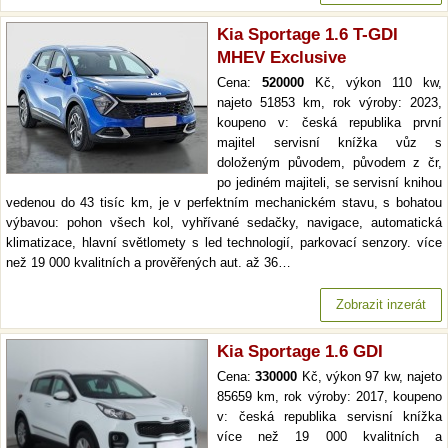
Kia Sportage 1.6 T-GDI
MHEV Exclusive
Cena:
520000
Kč, výkon 110 kw,
najeto 51853 km, rok výroby: 2023,
koupeno v: česká republika první
majitel servisní knížka vůz s
doloženým původem, původem z čr,
po jediném majiteli, se servisní knihou
vedenou do 43 tisíc km, je v perfektním mechanickém stavu, s bohatou
výbavou: pohon všech kol, vyhřívané sedačky, navigace, automatická
klimatizace, hlavní světlomety s led technologií, parkovací senzory. více
než 19 000 kvalitních a prověřených aut. až 36…
Zobrazit inzerát
Kia Sportage 1.6 GDI
Cena:
330000
Kč, výkon 97 kw, najeto
85659 km, rok výroby: 2017, koupeno
v: česká republika servisní knížka
více než 19 000 kvalitních a