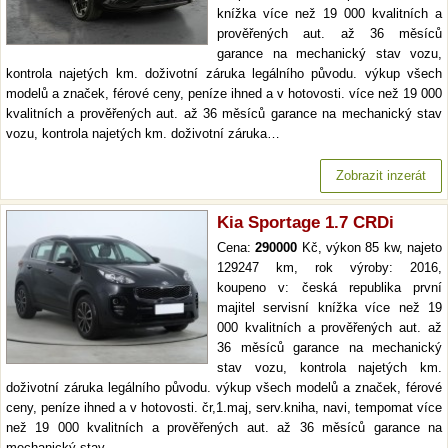
knížka více než 19 000 kvalitních a
prověřených aut. až 36 měsíců
garance na mechanický stav vozu,
kontrola najetých km. doživotní záruka legálního původu. výkup všech
modelů a značek, férové ceny, peníze ihned a v hotovosti. více než 19 000
kvalitních a prověřených aut. až 36 měsíců garance na mechanický stav
vozu, kontrola najetých km. doživotní záruka…
Zobrazit inzerát
Kia Sportage 1.7 CRDi
Cena:
290000
Kč, výkon 85 kw, najeto
129247 km, rok výroby: 2016,
koupeno v: česká republika první
majitel servisní knížka více než 19
000 kvalitních a prověřených aut. až
36 měsíců garance na mechanický
stav vozu, kontrola najetých km.
doživotní záruka legálního původu. výkup všech modelů a značek, férové
ceny, peníze ihned a v hotovosti. čr,1.maj, serv.kniha, navi, tempomat více
než 19 000 kvalitních a prověřených aut. až 36 měsíců garance na
mechanický stav…