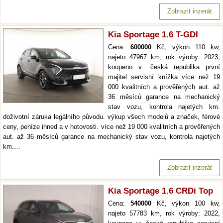
Zobrazit inzerát
Kia Sportage 1.6 T-GDI
Cena:
600000
Kč, výkon 110 kw,
najeto 47967 km, rok výroby: 2023,
koupeno v: česká republika první
majitel servisní knížka více než 19
000 kvalitních a prověřených aut. až
36 měsíců garance na mechanický
stav vozu, kontrola najetých km.
doživotní záruka legálního původu. výkup všech modelů a značek, férové
ceny, peníze ihned a v hotovosti. více než 19 000 kvalitních a prověřených
aut. až 36 měsíců garance na mechanický stav vozu, kontrola najetých
km.…
Zobrazit inzerát
Kia Sportage 1.6 CRDi Top
Cena:
540000
Kč, výkon 100 kw,
najeto 57783 km, rok výroby: 2022,