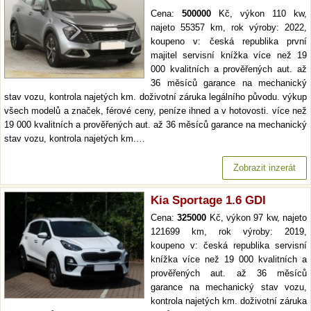
Cena:
500000
Kč, výkon 110 kw,
najeto 55357 km, rok výroby: 2022,
koupeno v: česká republika první
majitel servisní knížka více než 19
000 kvalitních a prověřených aut. až
36 měsíců garance na mechanický
stav vozu, kontrola najetých km. doživotní záruka legálního původu. výkup
všech modelů a značek, férové ceny, peníze ihned a v hotovosti. více než
19 000 kvalitních a prověřených aut. až 36 měsíců garance na mechanický
stav vozu, kontrola najetých km.…
Zobrazit inzerát
Kia Sportage 1.6 GDI
Cena:
325000
Kč, výkon 97 kw, najeto
121699 km, rok výroby: 2019,
koupeno v: česká republika servisní
knížka více než 19 000 kvalitních a
prověřených aut. až 36 měsíců
garance na mechanický stav vozu,
kontrola najetých km. doživotní záruka