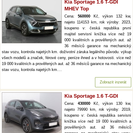
Kia Sportage 1.6 T-GDI
MHEV Top
Cena:
560000
Kč, výkon 132 kw,
najeto 114153 km, rok výroby: 2023,
koupeno v: česká republika první
majitel servisní knížka více než 19
000 kvalitních a prověřených aut. až
36 měsíců garance na mechanický
stav vozu, kontrola najetých km. doživotní záruka legálního původu. výkup
všech modelů a značek, férové ceny, peníze ihned a v hotovosti. více než
19 000 kvalitních a prověřených aut. až 36 měsíců garance na mechanický
stav vozu, kontrola najetých km.…
Zobrazit inzerát
Kia Sportage 1.6 T-GDI
Cena:
430000
Kč, výkon 130 kw,
najeto 79990 km, rok výroby: 2019,
koupeno v: česká republika servisní
knížka více než 19 000 kvalitních a
prověřených aut. až 36 měsíců