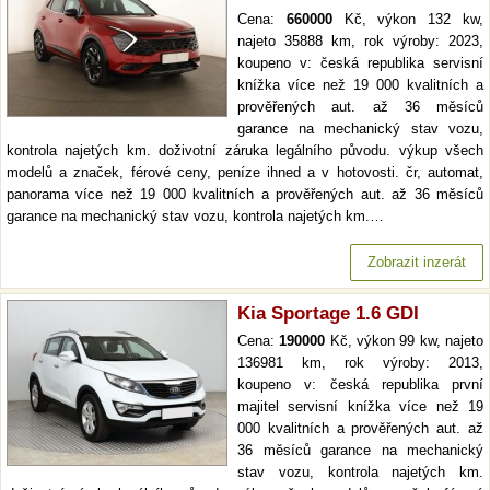
Cena:
660000
Kč, výkon 132 kw,
najeto 35888 km, rok výroby: 2023,
koupeno v: česká republika servisní
knížka více než 19 000 kvalitních a
prověřených aut. až 36 měsíců
garance na mechanický stav vozu,
kontrola najetých km. doživotní záruka legálního původu. výkup všech
modelů a značek, férové ceny, peníze ihned a v hotovosti. čr, automat,
panorama více než 19 000 kvalitních a prověřených aut. až 36 měsíců
garance na mechanický stav vozu, kontrola najetých km.…
Zobrazit inzerát
Kia Sportage 1.6 GDI
Cena:
190000
Kč, výkon 99 kw, najeto
136981 km, rok výroby: 2013,
koupeno v: česká republika první
majitel servisní knížka více než 19
000 kvalitních a prověřených aut. až
36 měsíců garance na mechanický
stav vozu, kontrola najetých km.