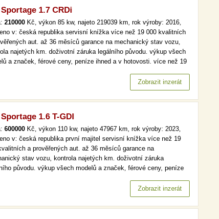
 Sportage 1.7 CRDi
a:
210000
Kč, výkon 85 kw, najeto 219039 km, rok výroby: 2016,
eno v: česká republika servisní knížka více než 19 000 kvalitních
ověřených aut. až 36 měsíců garance na mechanický stav vozu,
rola najetých km. doživotní záruka legálního původu. výkup všech
lů a značek, férové ceny, peníze ihned a v hotovosti. více než 19
kvalitních a prověřených aut. až 36 měsíců garance na
anický stav vozu, kontrola najetých km. doživotní záruka…
Zobrazit inzerát
 Sportage 1.6 T-GDI
a:
600000
Kč, výkon 110 kw, najeto 47967 km, rok výroby: 2023,
eno v: česká republika první majitel servisní knížka více než 19
kvalitních a prověřených aut. až 36 měsíců garance na
anický stav vozu, kontrola najetých km. doživotní záruka
lního původu. výkup všech modelů a značek, férové ceny, peníze
d a v hotovosti. více než 19 000 kvalitních a prověřených aut. až
ěsíců garance na mechanický stav vozu, kontrola najetých km.…
Zobrazit inzerát