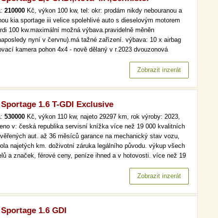
a:
210000
Kč, výkon 100 kw, tel: okr: prodám nikdy nebouranou a
nou kia sportage iii velice spolehlivé auto s dieselovým motorem
crdi 100 kw.maximální možná výbava.pravidelně měněn
(naposledy nyní v červnu).má tažné zařízení. výbava: 10 x airbag
ovací kamera pohon 4x4 - nově dělaný v r.2023 dvouzonová
mat.klimatizace navigace kožené vyhřívané přední i zadní sedadla
í parkovací senzory tempomat abs…
Zobrazit inzerát
 Sportage 1.6 T-GDI Exclusive
a:
530000
Kč, výkon 110 kw, najeto 29297 km, rok výroby: 2023,
eno v: česká republika servisní knížka více než 19 000 kvalitních
ověřených aut. až 36 měsíců garance na mechanický stav vozu,
rola najetých km. doživotní záruka legálního původu. výkup všech
lů a značek, férové ceny, peníze ihned a v hotovosti. více než 19
kvalitních a prověřených aut. až 36 měsíců garance na
anický stav vozu, kontrola najetých km. doživotní záruka…
Zobrazit inzerát
 Sportage 1.6 GDI