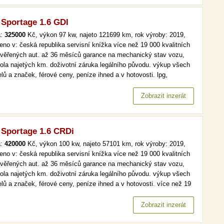
 Sportage 1.6 GDI
a:
325000
Kč, výkon 97 kw, najeto 121699 km, rok výroby: 2019,
eno v: česká republika servisní knížka více než 19 000 kvalitních
ověřených aut. až 36 měsíců garance na mechanický stav vozu,
rola najetých km. doživotní záruka legálního původu. výkup všech
lů a značek, férové ceny, peníze ihned a v hotovosti. lpg,
maj, serv.kniha, navi více než 19 000 kvalitních a prověřených aut.
6 měsíců garance na mechanický stav vozu, kontrola…
Zobrazit inzerát
 Sportage 1.6 CRDi
a:
420000
Kč, výkon 100 kw, najeto 57101 km, rok výroby: 2019,
eno v: česká republika servisní knížka více než 19 000 kvalitních
ověřených aut. až 36 měsíců garance na mechanický stav vozu,
rola najetých km. doživotní záruka legálního původu. výkup všech
lů a značek, férové ceny, peníze ihned a v hotovosti. více než 19
kvalitních a prověřených aut. až 36 měsíců garance na
anický stav vozu, kontrola najetých km. doživotní záruka…
Zobrazit inzerát