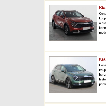
Kia
Cen
koup
a pr
kont
mode
000 
mech
Kia
Cen
koup
benz
hist
příp
36 m
doži