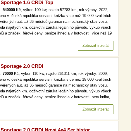
 Sportage 1.6 CRDi Top
a:
540000
Kč, výkon 100 kw, najeto 57783 km, rok výroby: 2022,
eno v: česká republika servisní knížka více než 19 000 kvalitních
ověřených aut. až 36 měsíců garance na mechanický stav vozu,
rola najetých km. doživotní záruka legálního původu. výkup všech
lů a značek, férové ceny, peníze ihned a v hotovosti. více než 19
kvalitních a prověřených aut. až 36 měsíců garance na
anický stav vozu, kontrola najetých km. doživotní záruka…
Zobrazit inzerát
 Sportage 2.0 CRDi
a:
70000
Kč, výkon 110 kw, najeto 261311 km, rok výroby: 2009,
eno v: česká republika servisní knížka více než 19 000 kvalitních
ověřených aut. až 36 měsíců garance na mechanický stav vozu,
rola najetých km. doživotní záruka legálního původu. výkup všech
lů a značek, férové ceny, peníze ihned a v hotovosti. serv.kniha,
 klima více než 19 000 kvalitních a prověřených aut. až 36 měsíců
nce na mechanický stav vozu, kontrola najetých km.…
Zobrazit inzerát
 Sportage 2,0 CRDI,Nová 4x4,Ser.histor