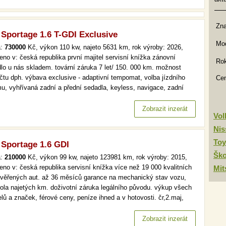
Zn
 Sportage 1.6 T-GDI Exclusive
Mod
a:
730000
Kč, výkon 110 kw, najeto 5631 km, rok výroby: 2026,
eno v: česká republika první majitel servisní knížka zánovní
Rok
dlo u nás skladem. tovární záruka 7 let/ 150. 000 km. možnost
čtu dph. výbava exclusive - adaptivní tempomat, volba jízdního
Ce
mu, vyhřívaná zadní a přední sedadla, keyless, navigace, zadní
ovací kamera, přední i zadní parkovací senzory, kožený volant a
o dalšího. více než 19 000 kvalitních a prověřených aut. až…
Zobrazit inzerát
Vo
Nis
Toy
 Sportage 1.6 GDI
Šk
a:
210000
Kč, výkon 99 kw, najeto 123981 km, rok výroby: 2015,
eno v: česká republika servisní knížka více než 19 000 kvalitních
Mit
ověřených aut. až 36 měsíců garance na mechanický stav vozu,
rola najetých km. doživotní záruka legálního původu. výkup všech
lů a značek, férové ceny, peníze ihned a v hotovosti. čr,2.maj,
omat, park. senzory více než 19 000 kvalitních a prověřených aut.
6 měsíců garance na mechanický stav vozu, kontrola…
Zobrazit inzerát