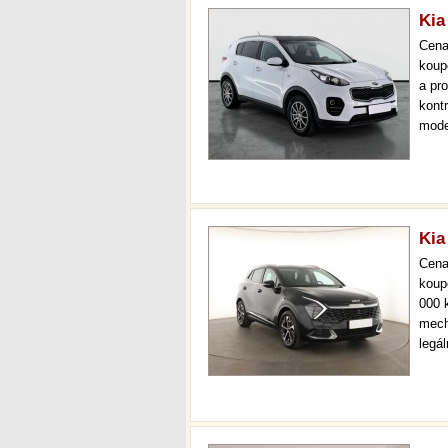
Kia
Cen
koup
a pr
kont
mode
000 
mech
Kia
Cen
koup
000 
mech
legá
ihne
36 m