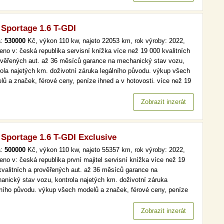
 Sportage 1.6 T-GDI
a:
530000
Kč, výkon 110 kw, najeto 22053 km, rok výroby: 2022,
eno v: česká republika servisní knížka více než 19 000 kvalitních
ověřených aut. až 36 měsíců garance na mechanický stav vozu,
rola najetých km. doživotní záruka legálního původu. výkup všech
lů a značek, férové ceny, peníze ihned a v hotovosti. více než 19
kvalitních a prověřených aut. až 36 měsíců garance na
anický stav vozu, kontrola najetých km. doživotní záruka…
Zobrazit inzerát
 Sportage 1.6 T-GDI Exclusive
a:
500000
Kč, výkon 110 kw, najeto 55357 km, rok výroby: 2022,
eno v: česká republika první majitel servisní knížka více než 19
kvalitních a prověřených aut. až 36 měsíců garance na
anický stav vozu, kontrola najetých km. doživotní záruka
lního původu. výkup všech modelů a značek, férové ceny, peníze
d a v hotovosti. více než 19 000 kvalitních a prověřených aut. až
ěsíců garance na mechanický stav vozu, kontrola najetých km.…
Zobrazit inzerát