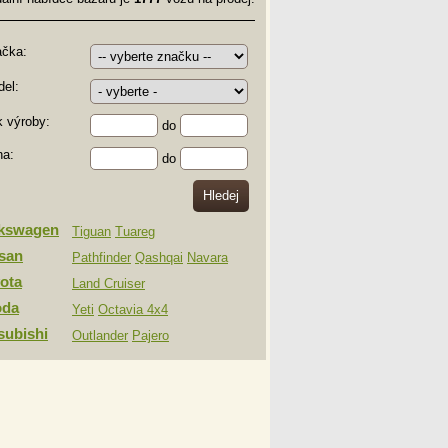
ačka:
el:
 výroby:
do
na:
do
lkswagen
Tiguan
Tuareg
san
Pathfinder
Qashqai
Navara
ota
Land Cruiser
oda
Yeti
Octavia 4x4
subishi
Outlander
Pajero