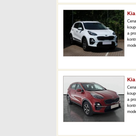
Kia
Cen
koup
a pr
kont
mode
čr,2.
až 3
Kia
Cen
koup
a pr
kont
mode
000 
mech