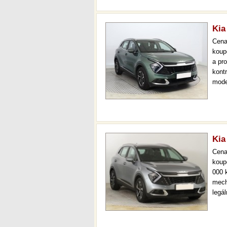
Kia
Cen
koup
a pr
kont
mode
000 
mech
Kia
Cen
koup
000 
mech
legá
ihne
36 m