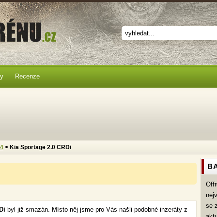
ky
Recenze
x4
> Kia Sportage 2.0 CRDi
BA
Off
nej
se 
RDi
byl již smazán. Místo něj jsme pro Vás našli podobné inzeráty z
akt