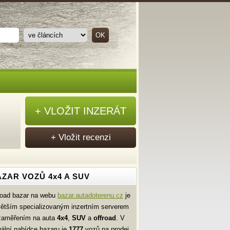
+ VLOŽIT INZERÁT
+ Vložit recenzi
ZAR VOZŮ 4x4 A SUV
road bazar na webu
bazar.autadoterenu.cz
je
větším specializovaným inzertním serverem
zaměřením na auta
4x4
,
SUV
a
offroad
. V
uální nabídce bazaru je
1777
vozů na prodej.