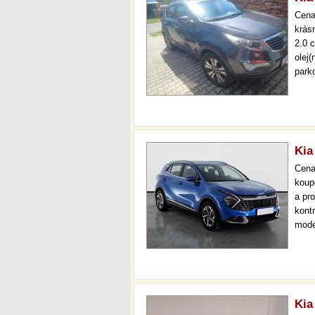
Cen
krás
2.0 
olej
park
auto
zadn
Kia
Cen
koup
a pr
kont
mode
000 
mech
Kia