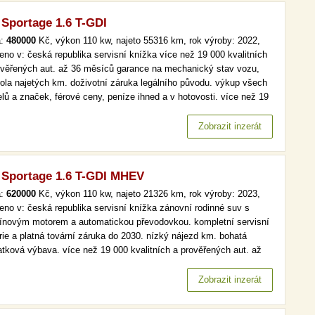
 Sportage 1.6 T-GDI
a:
480000
Kč, výkon 110 kw, najeto 55316 km, rok výroby: 2022,
eno v: česká republika servisní knížka více než 19 000 kvalitních
ověřených aut. až 36 měsíců garance na mechanický stav vozu,
rola najetých km. doživotní záruka legálního původu. výkup všech
lů a značek, férové ceny, peníze ihned a v hotovosti. více než 19
kvalitních a prověřených aut. až 36 měsíců garance na
anický stav vozu, kontrola najetých km. doživotní záruka…
Zobrazit inzerát
 Sportage 1.6 T-GDI MHEV
a:
620000
Kč, výkon 110 kw, najeto 21326 km, rok výroby: 2023,
eno v: česká republika servisní knížka zánovní rodinné suv s
ínovým motorem a automatickou převodovkou. kompletní servisní
orie a platná tovární záruka do 2030. nízký nájezd km. bohatá
latková výbava. více než 19 000 kvalitních a prověřených aut. až
ěsíců garance na mechanický stav vozu, kontrola najetých km.
votní záruka legálního původu. výkup všech modelů a značek,…
Zobrazit inzerát