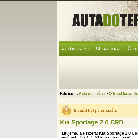
Úvodní stránka
Offroad bazar
Člán
Kde jsem:
Auta do terénu
>
Offroad bazar 4
Inzerát byl již smazán.
Kia Sportage 2.0 CRDi
Litujeme, ale inzerát
Kia Sportage 2.0 C
naší nabídky 4x4, SUV a offroad vozů.