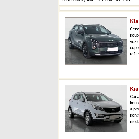
Kia
Cen
koup
vozi
odpo
reži
park
mnoh
Kia
Cen
koup
a pr
kont
mode
temp
až 3