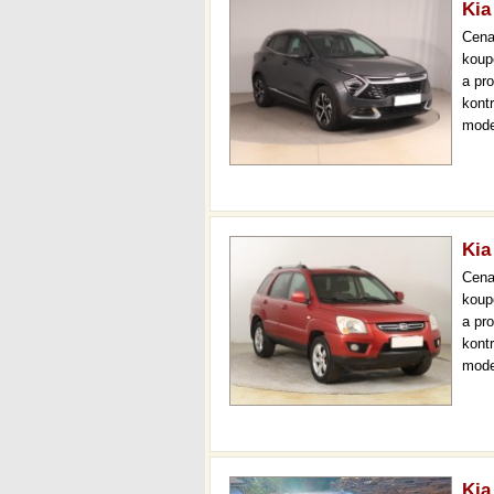
Kia
Cen
koup
a pr
kont
mode
000 
mech
Kia
Cen
koup
a pr
kont
mode
aut.
gara
Kia