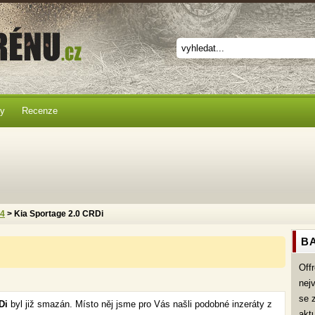
ky
Recenze
x4
> Kia Sportage 2.0 CRDi
BA
Off
nej
se 
RDi
byl již smazán. Místo něj jsme pro Vás našli podobné inzeráty z
akt