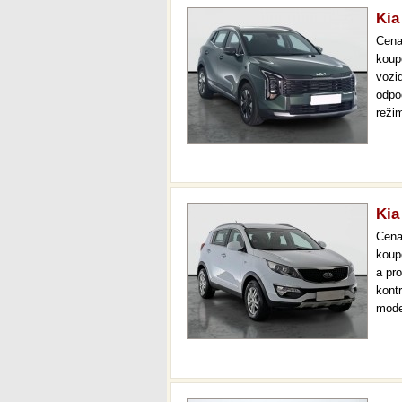
Kia
Cen
koup
vozi
odpo
reži
park
mnoh
Kia
Cen
koup
a pr
kont
mode
temp
až 3