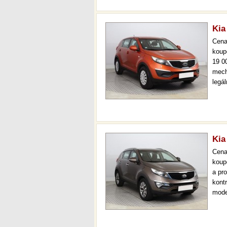
Kia
Cen
koup
19 0
mech
legá
ihned
prov
kont
Kia
Cen
koup
a pr
kont
mode
navi
měsí