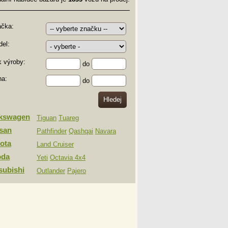
ačka:
el:
 výroby:
do
na:
do
lkswagen
Tiguan
Tuareg
san
Pathfinder
Qashqai
Navara
ota
Land Cruiser
oda
Yeti
Octavia 4x4
subishi
Outlander
Pajero