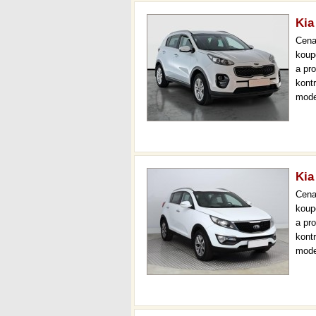
Kia
Cen
koup
a pr
kont
mode
temp
až 3
Kia
Cen
koup
a pr
kont
mode
navi
aut.