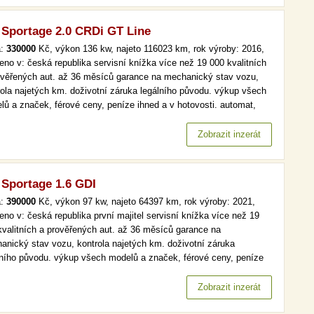
 Sportage 2.0 CRDi GT Line
a:
330000
Kč, výkon 136 kw, najeto 116023 km, rok výroby: 2016,
eno v: česká republika servisní knížka více než 19 000 kvalitních
ověřených aut. až 36 měsíců garance na mechanický stav vozu,
rola najetých km. doživotní záruka legálního původu. výkup všech
lů a značek, férové ceny, peníze ihned a v hotovosti. automat,
kniha, gt line, kůže více než 19 000 kvalitních a prověřených aut.
6 měsíců garance na mechanický stav vozu, kontrola…
Zobrazit inzerát
 Sportage 1.6 GDI
a:
390000
Kč, výkon 97 kw, najeto 64397 km, rok výroby: 2021,
eno v: česká republika první majitel servisní knížka více než 19
kvalitních a prověřených aut. až 36 měsíců garance na
anický stav vozu, kontrola najetých km. doživotní záruka
lního původu. výkup všech modelů a značek, férové ceny, peníze
d a v hotovosti. čr,1.maj, serv.kniha, navi, tempomat více než 19
kvalitních a prověřených aut. až 36 měsíců garance na
Zobrazit inzerát
anický stav…