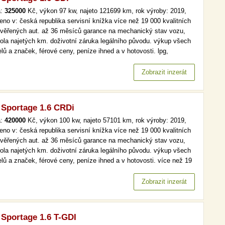
a:
325000
Kč, výkon 97 kw, najeto 121699 km, rok výroby: 2019,
eno v: česká republika servisní knížka více než 19 000 kvalitních
ověřených aut. až 36 měsíců garance na mechanický stav vozu,
rola najetých km. doživotní záruka legálního původu. výkup všech
lů a značek, férové ceny, peníze ihned a v hotovosti. lpg,
maj, serv.kniha, navi více než 19 000 kvalitních a prověřených aut.
6 měsíců garance na mechanický stav vozu, kontrola…
Zobrazit inzerát
 Sportage 1.6 CRDi
a:
420000
Kč, výkon 100 kw, najeto 57101 km, rok výroby: 2019,
eno v: česká republika servisní knížka více než 19 000 kvalitních
ověřených aut. až 36 měsíců garance na mechanický stav vozu,
rola najetých km. doživotní záruka legálního původu. výkup všech
lů a značek, férové ceny, peníze ihned a v hotovosti. více než 19
kvalitních a prověřených aut. až 36 měsíců garance na
anický stav vozu, kontrola najetých km. doživotní záruka…
Zobrazit inzerát
 Sportage 1.6 T-GDI