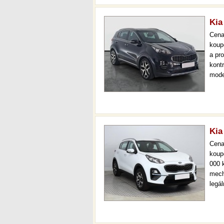
Kia
Cen
koup
a pr
kont
mode
serv.
až 3
Kia
Cen
koup
000 
mech
legá
ihne
000 
mech