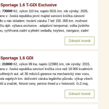
 Sportage 1.6 T-GDI Exclusive
a:
730000
Kč, výkon 110 kw, najeto 5631 km, rok výroby: 2026,
eno v: česká republika první majitel servisní knížka zánovní
dlo u nás skladem. tovární záruka 7 let/ 150. 000 km. možnost
čtu dph. výbava exclusive - adaptivní tempomat, volba jízdního
mu, vyhřívaná zadní a přední sedadla, keyless, navigace, zadní
ovací kamera, přední i zadní parkovací senzory, kožený volant a
o dalšího. více než 19 000 kvalitních a prověřených aut. až…
Zobrazit inzerát
 Sportage 1.6 GDI
a:
210000
Kč, výkon 99 kw, najeto 123981 km, rok výroby: 2015,
eno v: česká republika servisní knížka více než 19 000 kvalitních
ověřených aut. až 36 měsíců garance na mechanický stav vozu,
rola najetých km. doživotní záruka legálního původu. výkup všech
lů a značek, férové ceny, peníze ihned a v hotovosti. čr,2.maj,
omat, park. senzory více než 19 000 kvalitních a prověřených aut.
6 měsíců garance na mechanický stav vozu, kontrola…
Zobrazit inzerát