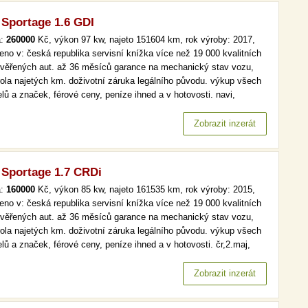
 Sportage 1.6 GDI
a:
260000
Kč, výkon 97 kw, najeto 151604 km, rok výroby: 2017,
eno v: česká republika servisní knížka více než 19 000 kvalitních
ověřených aut. až 36 měsíců garance na mechanický stav vozu,
rola najetých km. doživotní záruka legálního původu. výkup všech
lů a značek, férové ceny, peníze ihned a v hotovosti. navi,
omat, park. senzory více než 19 000 kvalitních a prověřených aut.
6 měsíců garance na mechanický stav vozu, kontrola…
Zobrazit inzerát
 Sportage 1.7 CRDi
a:
160000
Kč, výkon 85 kw, najeto 161535 km, rok výroby: 2015,
eno v: česká republika servisní knížka více než 19 000 kvalitních
ověřených aut. až 36 měsíců garance na mechanický stav vozu,
rola najetých km. doživotní záruka legálního původu. výkup všech
lů a značek, férové ceny, peníze ihned a v hotovosti. čr,2.maj,
, aut. klima, tempomat více než 19 000 kvalitních a prověřených
 až 36 měsíců garance na mechanický stav vozu,…
Zobrazit inzerát