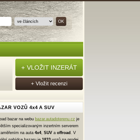
+ VLOŽIT INZERÁT
+ Vložit recenzi
ZAR VOZŮ 4x4 A SUV
road bazar na webu
bazar.autadoterenu.cz
je
větším specializovaným inzertním serverem
zaměřením na auta
4x4
,
SUV
a
offroad
. V
uální nabídce bazaru je
1833
vozů na prodej.