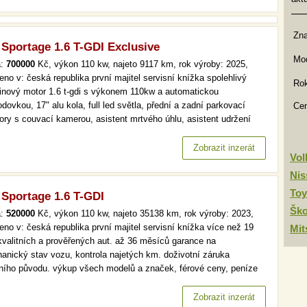
Zn
 Sportage 1.6 T-GDI Exclusive
Mod
a:
700000
Kč, výkon 110 kw, najeto 9117 km, rok výroby: 2025,
eno v: česká republika první majitel servisní knížka spolehlivý
Rok
inový motor 1.6 t-gdi s výkonem 110kw a automatickou
dovkou, 17" alu kola, full led světla, přední a zadní parkovací
Ce
ory s couvací kamerou, asistent mrtvého úhlu, asistent udržení
y v jízdním pruhu,vyhřívané přední a zadní sedačky, vyhřívaný
nt, adaptivní tempomat, navigace, bezklíčové odemykání a
Zobrazit inzerát
Vo
tování,…
Nis
Toy
 Sportage 1.6 T-GDI
Šk
a:
520000
Kč, výkon 110 kw, najeto 35138 km, rok výroby: 2023,
eno v: česká republika první majitel servisní knížka více než 19
Mit
kvalitních a prověřených aut. až 36 měsíců garance na
anický stav vozu, kontrola najetých km. doživotní záruka
lního původu. výkup všech modelů a značek, férové ceny, peníze
d a v hotovosti. více než 19 000 kvalitních a prověřených aut. až
ěsíců garance na mechanický stav vozu, kontrola najetých km.…
Zobrazit inzerát