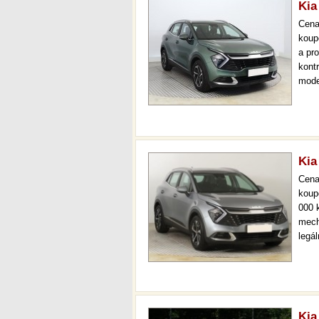
Kia
Cen
koup
a pr
kont
mode
000 
mech
Kia
Cen
koup
000 
mech
legá
ihne
36 m
Kia