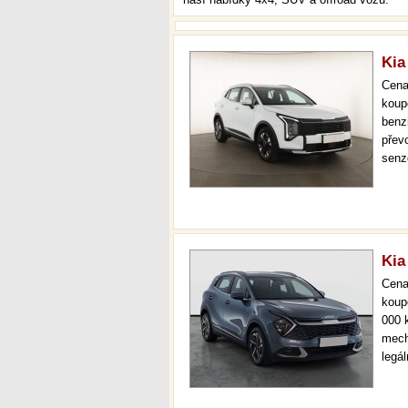
Kia
Cen
koup
benz
převo
senz
jízd
vola
star
Kia
Cen
koup
000 
mech
legá
ihne
36 m