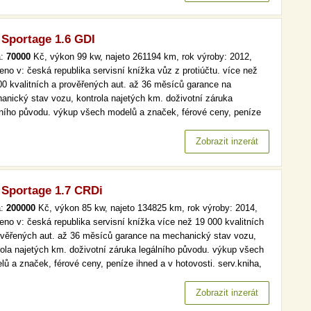
 Sportage 1.6 GDI
a:
70000
Kč, výkon 99 kw, najeto 261194 km, rok výroby: 2012,
eno v: česká republika servisní knížka vůz z protiúčtu. více než
00 kvalitních a prověřených aut. až 36 měsíců garance na
anický stav vozu, kontrola najetých km. doživotní záruka
lního původu. výkup všech modelů a značek, férové ceny, peníze
 a v hotovosti. čr,2.maj, klima více než 19 000 kvalitních a
ěřených aut. až 36 měsíců garance na mechanický stav vozu,
Zobrazit inzerát
rola…
 Sportage 1.7 CRDi
a:
200000
Kč, výkon 85 kw, najeto 134825 km, rok výroby: 2014,
eno v: česká republika servisní knížka více než 19 000 kvalitních
ověřených aut. až 36 měsíců garance na mechanický stav vozu,
rola najetých km. doživotní záruka legálního původu. výkup všech
lů a značek, férové ceny, peníze ihned a v hotovosti. serv.kniha,
, tempomat více než 19 000 kvalitních a prověřených aut. až 36
ců garance na mechanický stav vozu, kontrola najetých…
Zobrazit inzerát