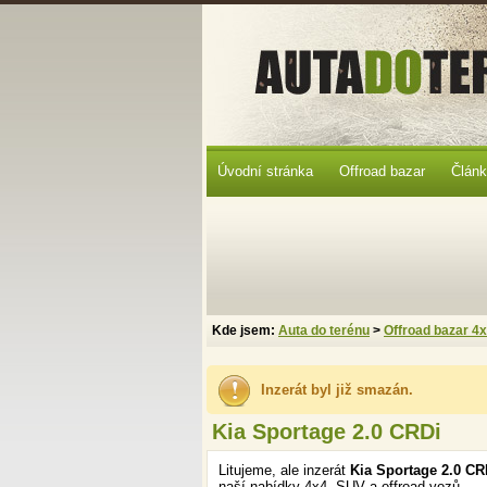
Úvodní stránka
Offroad bazar
Člán
Kde jsem:
Auta do terénu
>
Offroad bazar 4
Inzerát byl již smazán.
Kia Sportage 2.0 CRDi
Litujeme, ale inzerát
Kia Sportage 2.0 C
naší nabídky 4x4, SUV a offroad vozů.