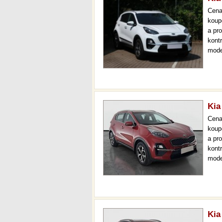
Cen
koup
a pr
kont
mode
čr,2.
až 3
Kia
Cen
koup
a pr
kont
mode
000 
mech
Kia