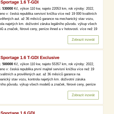
 Sportage 1.6 T-GDI
a:
530000
Kč, výkon 110 kw, najeto 22053 km, rok výroby: 2022,
eno v: česká republika servisní knížka více než 19 000 kvalitních
ověřených aut. až 36 měsíců garance na mechanický stav vozu,
rola najetých km. doživotní záruka legálního původu. výkup všech
lů a značek, férové ceny, peníze ihned a v hotovosti. více než 19
kvalitních a prověřených aut. až 36 měsíců garance na
anický stav vozu, kontrola najetých km. doživotní záruka…
Zobrazit inzerát
 Sportage 1.6 T-GDI Exclusive
a:
500000
Kč, výkon 110 kw, najeto 55357 km, rok výroby: 2022,
eno v: česká republika první majitel servisní knížka více než 19
kvalitních a prověřených aut. až 36 měsíců garance na
anický stav vozu, kontrola najetých km. doživotní záruka
lního původu. výkup všech modelů a značek, férové ceny, peníze
d a v hotovosti. více než 19 000 kvalitních a prověřených aut. až
ěsíců garance na mechanický stav vozu, kontrola najetých km.…
Zobrazit inzerát
 Sportage 1.6 GDI