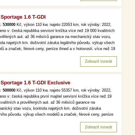
 Sportage 1.6 T-GDI
a:
530000
Kč, výkon 110 kw, najeto 22053 km, rok výroby: 2022,
eno v: česká republika servisní knížka více než 19 000 kvalitních
ověřených aut. až 36 měsíců garance na mechanický stav vozu,
rola najetých km. doživotní záruka legálního původu. výkup všech
lů a značek, férové ceny, peníze ihned a v hotovosti. více než 19
kvalitních a prověřených aut. až 36 měsíců garance na
anický stav vozu, kontrola najetých km. doživotní záruka…
Zobrazit inzerát
 Sportage 1.6 T-GDI Exclusive
a:
500000
Kč, výkon 110 kw, najeto 55357 km, rok výroby: 2022,
eno v: česká republika první majitel servisní knížka více než 19
kvalitních a prověřených aut. až 36 měsíců garance na
anický stav vozu, kontrola najetých km. doživotní záruka
lního původu. výkup všech modelů a značek, férové ceny, peníze
d a v hotovosti. více než 19 000 kvalitních a prověřených aut. až
ěsíců garance na mechanický stav vozu, kontrola najetých km.…
Zobrazit inzerát