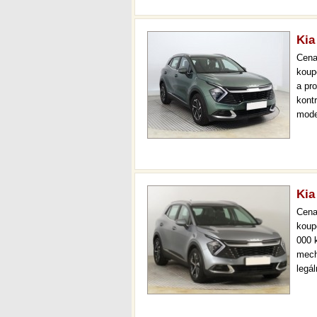
Kia
Cen
koup
a pr
kont
mode
000 
mech
Kia
Cen
koup
000 
mech
legá
ihne
36 m