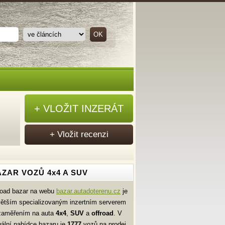
+ VLOŽIT INZERÁT
+ Vložit recenzi
ZAR VOZŮ 4x4 A SUV
road bazar na webu
bazar.autadoterenu.cz
je
větším specializovaným inzertním serverem
zaměřením na auta
4x4
,
SUV
a
offroad
. V
uální nabídce bazaru je
1777
vozů na prodej.