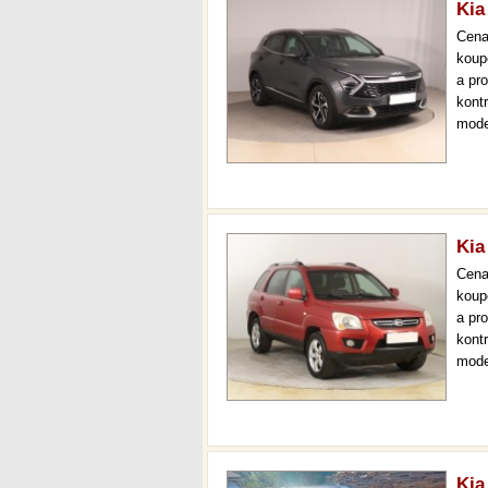
Kia
Cen
koup
a pr
kont
mode
000 
mech
Kia
Cen
koup
a pr
kont
mode
aut.
gara
Kia