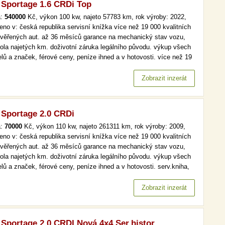
 Sportage 1.6 CRDi Top
a:
540000
Kč, výkon 100 kw, najeto 57783 km, rok výroby: 2022,
eno v: česká republika servisní knížka více než 19 000 kvalitních
ověřených aut. až 36 měsíců garance na mechanický stav vozu,
rola najetých km. doživotní záruka legálního původu. výkup všech
lů a značek, férové ceny, peníze ihned a v hotovosti. více než 19
kvalitních a prověřených aut. až 36 měsíců garance na
anický stav vozu, kontrola najetých km. doživotní záruka…
Zobrazit inzerát
 Sportage 2.0 CRDi
a:
70000
Kč, výkon 110 kw, najeto 261311 km, rok výroby: 2009,
eno v: česká republika servisní knížka více než 19 000 kvalitních
ověřených aut. až 36 měsíců garance na mechanický stav vozu,
rola najetých km. doživotní záruka legálního původu. výkup všech
lů a značek, férové ceny, peníze ihned a v hotovosti. serv.kniha,
 klima více než 19 000 kvalitních a prověřených aut. až 36 měsíců
nce na mechanický stav vozu, kontrola najetých km.…
Zobrazit inzerát
 Sportage 2,0 CRDI,Nová 4x4,Ser.histor