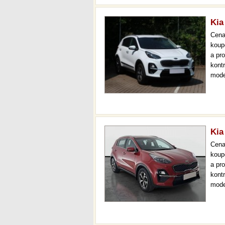
Kia
Cen
koup
a pr
kont
mode
čr,2.
až 3
Kia
Cen
koup
a pr
kont
mode
000 
mech