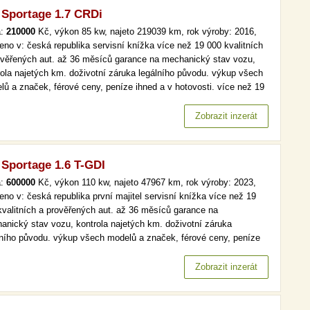
 Sportage 1.7 CRDi
a:
210000
Kč, výkon 85 kw, najeto 219039 km, rok výroby: 2016,
eno v: česká republika servisní knížka více než 19 000 kvalitních
ověřených aut. až 36 měsíců garance na mechanický stav vozu,
rola najetých km. doživotní záruka legálního původu. výkup všech
lů a značek, férové ceny, peníze ihned a v hotovosti. více než 19
kvalitních a prověřených aut. až 36 měsíců garance na
anický stav vozu, kontrola najetých km. doživotní záruka…
Zobrazit inzerát
 Sportage 1.6 T-GDI
a:
600000
Kč, výkon 110 kw, najeto 47967 km, rok výroby: 2023,
eno v: česká republika první majitel servisní knížka více než 19
kvalitních a prověřených aut. až 36 měsíců garance na
anický stav vozu, kontrola najetých km. doživotní záruka
lního původu. výkup všech modelů a značek, férové ceny, peníze
d a v hotovosti. více než 19 000 kvalitních a prověřených aut. až
ěsíců garance na mechanický stav vozu, kontrola najetých km.…
Zobrazit inzerát