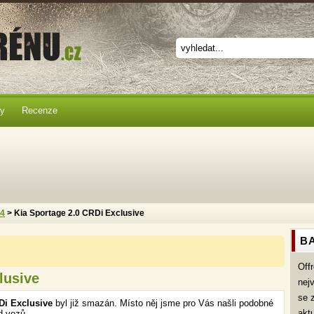
ky
Recenze
x4
> Kia Sportage 2.0 CRDi Exclusive
BA
Off
lusive
nej
se 
Di Exclusive
byl již smazán. Místo něj jsme pro Vás našli podobné
akt
d vozů.