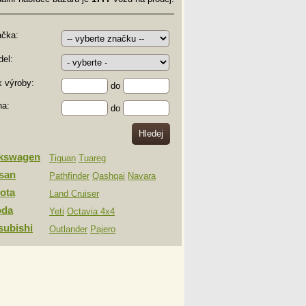
ačka:
el:
 výroby:
do
na:
do
lkswagen
Tiguan
Tuareg
san
Pathfinder
Qashqai
Navara
ota
Land Cruiser
oda
Yeti
Octavia 4x4
subishi
Outlander
Pajero