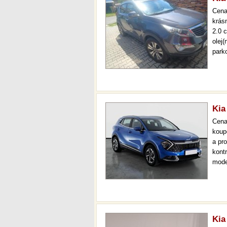
Cen
krás
2.0 
olej
park
auto
zadn
Kia
Cen
koup
a pr
kont
mode
000 
mech
Kia