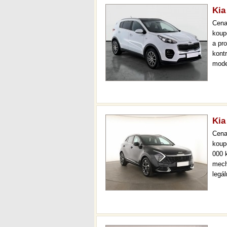
Kia
Cen
koup
a pr
kont
mode
000 
mech
Kia
Cen
koup
000 
mech
legá
ihne
36 m