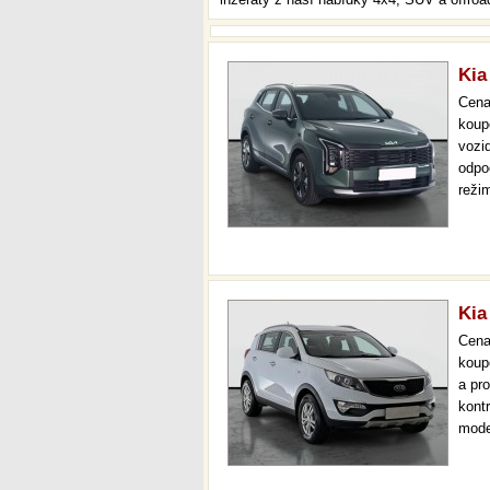
Kia
Cen
koup
vozi
odpo
reži
park
mnoh
Kia
Cen
koup
a pr
kont
mode
temp
až 3