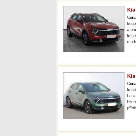
Kia
Cen
koup
a pr
kont
mode
000 
mech
Kia
Cen
koup
benz
hist
příp
36 m
doži