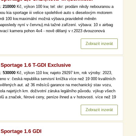
a:
210000
Kč, výkon 100 kw, tel: okr: prodám nikdy nebouranou a
nou kia sportage iii velice spolehlivé auto s dieselovým motorem
crdi 100 kw.maximální možná výbava.pravidelně měněn
(naposledy nyní v červnu).má tažné zařízení. výbava: 10 x airbag
ovací kamera pohon 4x4 - nově dělaný v r.2023 dvouzonová
mat.klimatizace navigace kožené vyhřívané přední i zadní sedadla
í parkovací senzory tempomat abs…
Zobrazit inzerát
 Sportage 1.6 T-GDI Exclusive
a:
530000
Kč, výkon 110 kw, najeto 29297 km, rok výroby: 2023,
eno v: česká republika servisní knížka více než 19 000 kvalitních
ověřených aut. až 36 měsíců garance na mechanický stav vozu,
rola najetých km. doživotní záruka legálního původu. výkup všech
lů a značek, férové ceny, peníze ihned a v hotovosti. více než 19
kvalitních a prověřených aut. až 36 měsíců garance na
anický stav vozu, kontrola najetých km. doživotní záruka…
Zobrazit inzerát
 Sportage 1.6 GDI