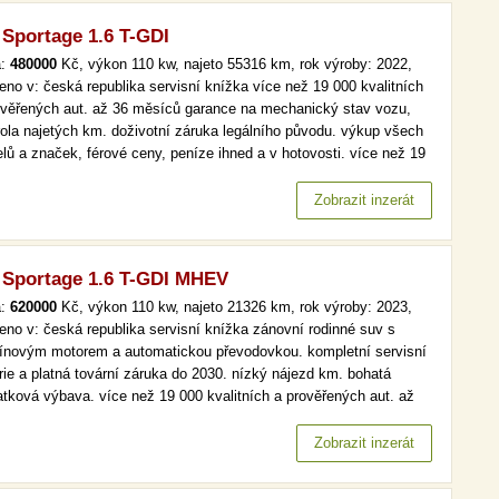
 Sportage 1.6 T-GDI
a:
480000
Kč, výkon 110 kw, najeto 55316 km, rok výroby: 2022,
eno v: česká republika servisní knížka více než 19 000 kvalitních
ověřených aut. až 36 měsíců garance na mechanický stav vozu,
rola najetých km. doživotní záruka legálního původu. výkup všech
lů a značek, férové ceny, peníze ihned a v hotovosti. více než 19
kvalitních a prověřených aut. až 36 měsíců garance na
anický stav vozu, kontrola najetých km. doživotní záruka…
Zobrazit inzerát
 Sportage 1.6 T-GDI MHEV
a:
620000
Kč, výkon 110 kw, najeto 21326 km, rok výroby: 2023,
eno v: česká republika servisní knížka zánovní rodinné suv s
ínovým motorem a automatickou převodovkou. kompletní servisní
orie a platná tovární záruka do 2030. nízký nájezd km. bohatá
latková výbava. více než 19 000 kvalitních a prověřených aut. až
ěsíců garance na mechanický stav vozu, kontrola najetých km.
votní záruka legálního původu. výkup všech modelů a značek,…
Zobrazit inzerát