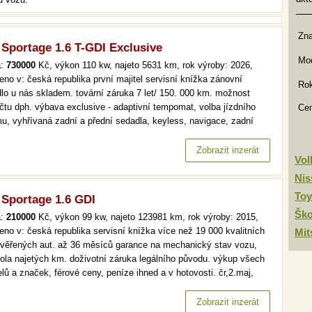
Zn
 Sportage 1.6 T-GDI Exclusive
Mod
a:
730000
Kč, výkon 110 kw, najeto 5631 km, rok výroby: 2026,
eno v: česká republika první majitel servisní knížka zánovní
Rok
dlo u nás skladem. tovární záruka 7 let/ 150. 000 km. možnost
čtu dph. výbava exclusive - adaptivní tempomat, volba jízdního
Ce
mu, vyhřívaná zadní a přední sedadla, keyless, navigace, zadní
ovací kamera, přední i zadní parkovací senzory, kožený volant a
o dalšího. více než 19 000 kvalitních a prověřených aut. až…
Zobrazit inzerát
Vo
Nis
Toy
 Sportage 1.6 GDI
Šk
a:
210000
Kč, výkon 99 kw, najeto 123981 km, rok výroby: 2015,
eno v: česká republika servisní knížka více než 19 000 kvalitních
Mit
ověřených aut. až 36 měsíců garance na mechanický stav vozu,
rola najetých km. doživotní záruka legálního původu. výkup všech
lů a značek, férové ceny, peníze ihned a v hotovosti. čr,2.maj,
omat, park. senzory více než 19 000 kvalitních a prověřených aut.
6 měsíců garance na mechanický stav vozu, kontrola…
Zobrazit inzerát