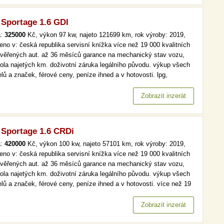
 Sportage 1.6 GDI
a:
325000
Kč, výkon 97 kw, najeto 121699 km, rok výroby: 2019,
eno v: česká republika servisní knížka více než 19 000 kvalitních
ověřených aut. až 36 měsíců garance na mechanický stav vozu,
rola najetých km. doživotní záruka legálního původu. výkup všech
lů a značek, férové ceny, peníze ihned a v hotovosti. lpg,
maj, serv.kniha, navi více než 19 000 kvalitních a prověřených aut.
6 měsíců garance na mechanický stav vozu, kontrola…
Zobrazit inzerát
 Sportage 1.6 CRDi
a:
420000
Kč, výkon 100 kw, najeto 57101 km, rok výroby: 2019,
eno v: česká republika servisní knížka více než 19 000 kvalitních
ověřených aut. až 36 měsíců garance na mechanický stav vozu,
rola najetých km. doživotní záruka legálního původu. výkup všech
lů a značek, férové ceny, peníze ihned a v hotovosti. více než 19
kvalitních a prověřených aut. až 36 měsíců garance na
anický stav vozu, kontrola najetých km. doživotní záruka…
Zobrazit inzerát