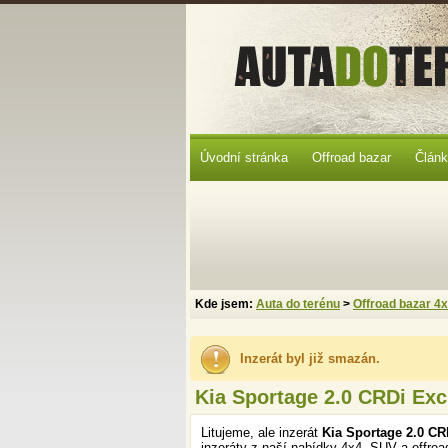
Úvodní stránka
Offroad bazar
Člán
Kde jsem:
Auta do terénu
>
Offroad bazar 4
Inzerát byl již smazán.
Kia Sportage 2.0 CRDi Exc
Litujeme, ale inzerát
Kia Sportage 2.0 CR
inzeráty z naší nabídky 4x4, SUV a offroa