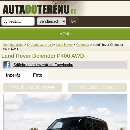
MENU
Auta do terénu
>
Offroad bazar 4x4
>
Land Rover
>
Defender
> Land Rover Defender
P400 AWD
Land Rover Defender P400 AWD
Sdílejte tento inzerát na Facebooku
Inzerát
Foto
PŘEDCHÁZEJÍCÍ inzerát
NÁSLEDUJÍCÍ inzerát