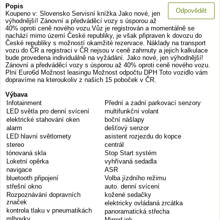
Popis
Odpovědět
Koupeno v: Slovensko Servisní knížka Jako nové, jen
výhodnější! Zánovní a předváděcí vozy s úsporou až
40% oproti ceně nového vozu.Vůz je registrován a momentálně se
nachází mimo území České republiky, je však připraven k dovozu do
České republiky s možností okamžité rezervace. Náklady na transport
vozu do ČR a registraci v ČR nejsou v ceně zahrnuty a jejich kalkulace
bude provedena individuálně na vyžádání. Jako nové, jen výhodnější!
Zánovní a předváděcí vozy s úsporou až 40% oproti ceně nového vozu.
Plní Euro6d Možnost leasingu Možnost odpočtu DPH Toto vozidlo vám
dopravíme na kteroukoliv z našich 15 poboček v ČR.
Výbava
Infotainment
Přední a zadní parkovací senzory
LED světla pro denní svícení
multifunkční volant
elektrické stahování oken
boční nášlapy
alarm
dešťový senzor
LED hlavní světlomety
asistent rozjezdu do kopce
stereo
centrál
tónovaná skla
Stop Start systém
Loketní opěrka
vyhřívaná sedadla
navigace
ASR
bluetooth připojení
Volba jízdního režimu
střešní okno
auto. denní svícení
Rozpoznávání dopravních
kožené sedačky
značek
elektricky ovládaná zrcátka
kontrola tlaku v pneumatikách
panoramatická střecha
mlhovky
MirrorLink