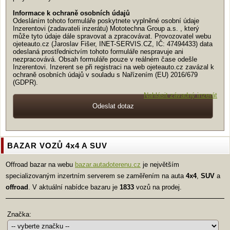
Informace k ochraně osobních údajů
Odesláním tohoto formuláře poskytnete vyplněné osobní údaje
Inzerentovi (zadavateli inzerátu) Mototechna Group a.s. , který
může tyto údaje dále spravovat a zpracovávat. Provozovatel webu
ojeteauto.cz (Jaroslav Fišer, INET-SERVIS.CZ, IČ: 47494433) data
odeslaná prostřednictvím tohoto formuláře nespravuje ani
nezpracovává. Obsah formuláře pouze v reálném čase odešle
Inzerentovi. Inzerent se při registraci na web ojeteauto.cz zavázal k
ochraně osobních údajů v souladu s Nařízením (EU) 2016/679
(GDPR).
Nahlásit závadný inzerát
BAZAR VOZŮ 4x4 A SUV
Offroad bazar na webu
bazar.autadoterenu.cz
je největším
specializovaným inzertním serverem se zaměřením na auta
4x4
,
SUV
a
offroad
. V aktuální nabídce bazaru je
1833
vozů na prodej.
Značka: