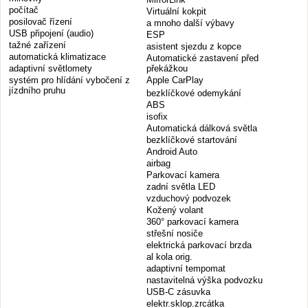
počítač
Virtuální kokpit
posilovač řízení
a mnoho další výbavy
USB připojení (audio)
ESP
tažné zařízení
asistent sjezdu z kopce
automatická klimatizace
Automatické zastavení před
adaptivní světlomety
překážkou
systém pro hlídání vybočení z
Apple CarPlay
jízdního pruhu
bezklíčkové odemykání
ABS
isofix
Automatická dálková světla
bezklíčkové startování
Android Auto
airbag
Parkovací kamera
zadní světla LED
vzduchový podvozek
Kožený volant
360° parkovací kamera
střešní nosiče
elektrická parkovací brzda
al kola orig.
adaptivní tempomat
nastavitelná výška podvozku
USB-C zásuvka
elektr.sklop.zrcátka