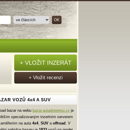
+ VLOŽIT INZERÁT
+ Vložit recenzi
ZAR VOZŮ 4x4 A SUV
road bazar na webu
bazar.autadoterenu.cz
je
větším specializovaným inzertním serverem
zaměřením na auta
4x4
,
SUV
a
offroad
. V
uální nabídce bazaru je
1833
vozů na prodej.