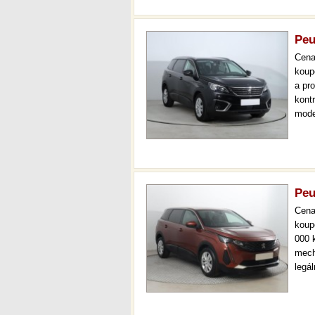
Peu
Cen
koup
a pr
kont
mode
7 mís
až 3
Peu
Cen
koup
000 
mech
legá
ihne
aut.
km.