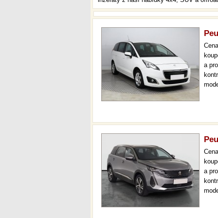
Peu
Cen
koup
a pr
kont
mode
navi
aut.
Peu
Cen
koup
a pr
kont
mode
000 
mech