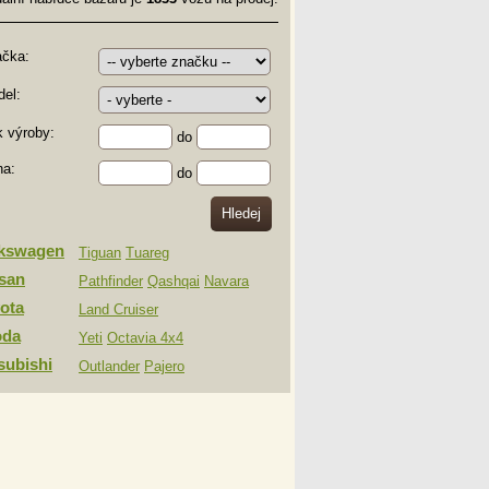
ačka:
el:
 výroby:
do
na:
do
lkswagen
Tiguan
Tuareg
san
Pathfinder
Qashqai
Navara
ota
Land Cruiser
oda
Yeti
Octavia 4x4
subishi
Outlander
Pajero