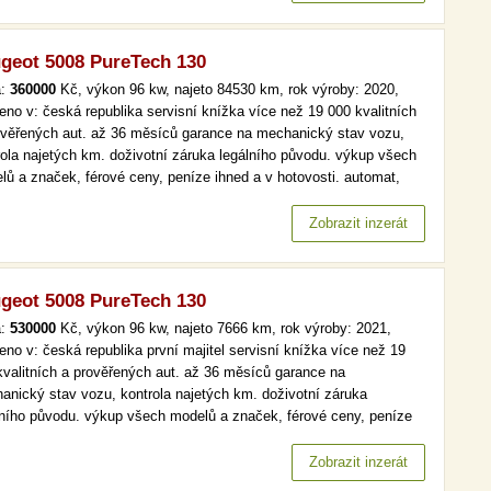
geot 5008 PureTech 130
a:
360000
Kč, výkon 96 kw, najeto 84530 km, rok výroby: 2020,
eno v: česká republika servisní knížka více než 19 000 kvalitních
ověřených aut. až 36 měsíců garance na mechanický stav vozu,
rola najetých km. doživotní záruka legálního původu. výkup všech
lů a značek, férové ceny, peníze ihned a v hotovosti. automat,
t, serv.kniha, navi více než 19 000 kvalitních a prověřených aut.
6 měsíců garance na mechanický stav vozu, kontrola…
Zobrazit inzerát
geot 5008 PureTech 130
a:
530000
Kč, výkon 96 kw, najeto 7666 km, rok výroby: 2021,
eno v: česká republika první majitel servisní knížka více než 19
kvalitních a prověřených aut. až 36 měsíců garance na
anický stav vozu, kontrola najetých km. doživotní záruka
lního původu. výkup všech modelů a značek, férové ceny, peníze
d a v hotovosti. 7 míst více než 19 000 kvalitních a prověřených
 až 36 měsíců garance na mechanický stav vozu, kontrola najetých
Zobrazit inzerát
…