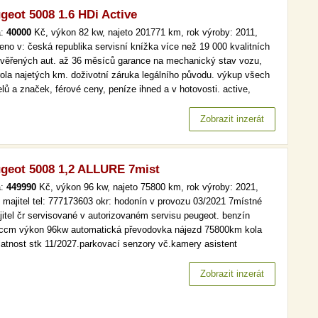
geot 5008 1.6 HDi Active
a:
40000
Kč, výkon 82 kw, najeto 201771 km, rok výroby: 2011,
eno v: česká republika servisní knížka více než 19 000 kvalitních
ověřených aut. až 36 měsíců garance na mechanický stav vozu,
rola najetých km. doživotní záruka legálního původu. výkup všech
lů a značek, férové ceny, peníze ihned a v hotovosti. active,
é, aut. klima více než 19 000 kvalitních a prověřených aut. až 36
ců garance na mechanický stav vozu, kontrola najetých…
Zobrazit inzerát
geot 5008 1,2 ALLURE 7mist
a:
449990
Kč, výkon 96 kw, najeto 75800 km, rok výroby: 2021,
í majitel tel: 777173603 okr: hodonín v provozu 03/2021 7místné
jitel čr servisované v autorizovaném servisu peugeot. benzín
ccm výkon 96kw automatická převodovka nájezd 75800km kola
platnost stk 11/2027.parkovací senzory vč.kamery asistent
ových světel elekrické stahování oken aktivní asistent brždění
vný kolizní systém rozpoznání dopr.značek sledování pozornosti
Zobrazit inzerát
če…