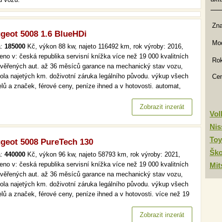
Zn
geot 5008 1.6 BlueHDi
Mod
a:
185000
Kč, výkon 88 kw, najeto 116492 km, rok výroby: 2016,
eno v: česká republika servisní knížka více než 19 000 kvalitních
Rok
ověřených aut. až 36 měsíců garance na mechanický stav vozu,
rola najetých km. doživotní záruka legálního původu. výkup všech
Ce
lů a značek, férové ceny, peníze ihned a v hotovosti. automat,
, aut. klima, tempomat více než 19 000 kvalitních a prověřených
 až 36 měsíců garance na mechanický stav vozu, kontrola…
Zobrazit inzerát
Vo
Nis
Toy
geot 5008 PureTech 130
Šk
a:
440000
Kč, výkon 96 kw, najeto 58793 km, rok výroby: 2021,
eno v: česká republika servisní knížka více než 19 000 kvalitních
Mit
ověřených aut. až 36 měsíců garance na mechanický stav vozu,
rola najetých km. doživotní záruka legálního původu. výkup všech
lů a značek, férové ceny, peníze ihned a v hotovosti. více než 19
kvalitních a prověřených aut. až 36 měsíců garance na
anický stav vozu, kontrola najetých km. doživotní záruka…
Zobrazit inzerát