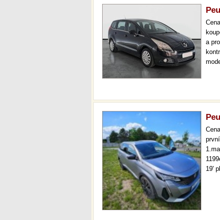
Peu
Cen
koup
a pr
kont
mode
tažn
měsí
Peu
Cen
prvn
1.ma
1199
19' 
dálk
varo
řidi