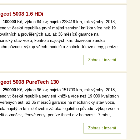
geot 5008 1.6 HDi
a:
100000
Kč, výkon 84 kw, najeto 228416 km, rok výroby: 2013,
eno v: česká republika první majitel servisní knížka více než 19
kvalitních a prověřených aut. až 36 měsíců garance na
anický stav vozu, kontrola najetých km. doživotní záruka
lního původu. výkup všech modelů a značek, férové ceny, peníze
d a v hotovosti. 7 míst, čr,1.maj, aut. klima, tempomat více než 19
kvalitních a prověřených aut. až 36 měsíců garance na
Zobrazit inzerát
hanický…
geot 5008 PureTech 130
a:
250000
Kč, výkon 96 kw, najeto 151703 km, rok výroby: 2018,
eno v: česká republika servisní knížka více než 19 000 kvalitních
ověřených aut. až 36 měsíců garance na mechanický stav vozu,
rola najetých km. doživotní záruka legálního původu. výkup všech
lů a značek, férové ceny, peníze ihned a v hotovosti. 7 míst,
omat, park. senzory více než 19 000 kvalitních a prověřených aut.
6 měsíců garance na mechanický stav vozu, kontrola…
Zobrazit inzerát