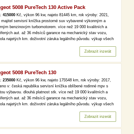
geot 5008 PureTech 130 Active Pack
a:
415000
Kč, výkon 96 kw, najeto 81445 km, rok výroby: 2021,
í majitel servisní knížka prostorné suv vybavené výkonným a
rným benzinovým turbomotorem. více než 19 000 kvalitních a
ěřených aut. až 36 měsíců garance na mechanický stav vozu,
rola najetých km. doživotní záruka legálního původu. výkup všech
lů a značek, férové ceny, peníze ihned a v hotovosti. virtualní
it, digi klima více než 19 000 kvalitních a prověřených aut. až 36…
Zobrazit inzerát
geot 5008 PureTech 130
a:
235000
Kč, výkon 96 kw, najeto 175548 km, rok výroby: 2017,
eno v: česká republika servisní knížka oblíbené rodinné mpv s
tou výbavou. dlouhá platnost stk. více než 19 000 kvalitních a
ěřených aut. až 36 měsíců garance na mechanický stav vozu,
rola najetých km. doživotní záruka legálního původu. výkup všech
lů a značek, férové ceny, peníze ihned a v hotovosti. serv.kniha,
omat, park. senzory více než 19 000 kvalitních a…
Zobrazit inzerát