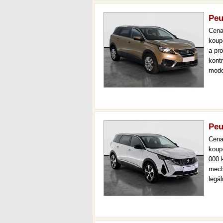
Peu
Cen
koup
a pr
kont
mode
čr,2.
aut.
Peu
Cen
koup
000 
mech
legá
ihne
36 m