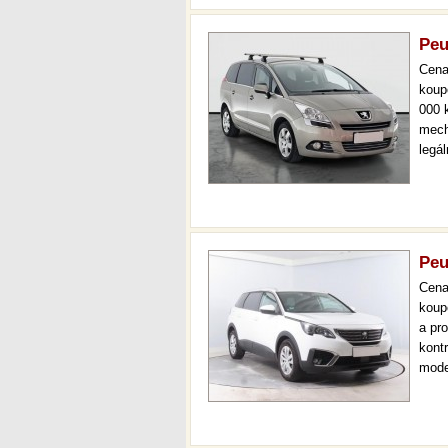
Peu
Cen
koup
000 
mech
legá
ihne
000 
mec
Peu
Cen
koup
a pr
kont
mode
temp
až 3