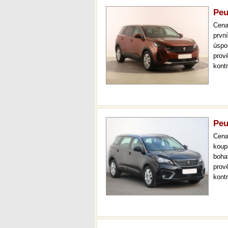
Peu
Cen
prvn
úspo
prov
kont
mode
kokp
Peu
Cen
koup
boha
prov
kont
mode
temp