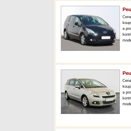
Peu
Cen
koup
a pr
kont
mode
7 mí
měsí
Peu
Cen
koup
a pr
kont
mode
klim
měsí