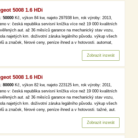
geot 5008 1.6 HDi
a:
50000
Kč, výkon 84 kw, najeto 297938 km, rok výroby: 2013,
eno v: česká republika servisní knížka více než 19 000 kvalitních
ověřených aut. až 36 měsíců garance na mechanický stav vozu,
rola najetých km. doživotní záruka legálního původu. výkup všech
lů a značek, férové ceny, peníze ihned a v hotovosti. automat,
st, aut. klima více než 19 000 kvalitních a prověřených aut. až 36
ců garance na mechanický stav vozu, kontrola…
Zobrazit inzerát
geot 5008 1.6 HDi
a:
80000
Kč, výkon 82 kw, najeto 223125 km, rok výroby: 2011,
eno v: česká republika servisní knížka více než 19 000 kvalitních
ověřených aut. až 36 měsíců garance na mechanický stav vozu,
rola najetých km. doživotní záruka legálního původu. výkup všech
lů a značek, férové ceny, peníze ihned a v hotovosti. tažné, aut.
a, aut. klima více než 19 000 kvalitních a prověřených aut. až 36
ců garance na mechanický stav vozu, kontrola…
Zobrazit inzerát