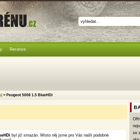
ky
Recenze
x4
> Peugeot 5008 1.5 BlueHDi
BA
Off
nej
se 
lueHDi
byl již smazán. Místo něj jsme pro Vás našli podobné
akt
d vozů.