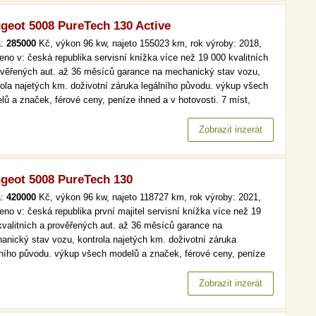
geot 5008 PureTech 130 Active
a:
285000
Kč, výkon 96 kw, najeto 155023 km, rok výroby: 2018,
eno v: česká republika servisní knížka více než 19 000 kvalitních
ověřených aut. až 36 měsíců garance na mechanický stav vozu,
rola najetých km. doživotní záruka legálního původu. výkup všech
lů a značek, férové ceny, peníze ihned a v hotovosti. 7 míst,
maj, serv.kniha, active více než 19 000 kvalitních a prověřených
 až 36 měsíců garance na mechanický stav vozu,…
Zobrazit inzerát
geot 5008 PureTech 130
a:
420000
Kč, výkon 96 kw, najeto 118727 km, rok výroby: 2021,
eno v: česká republika první majitel servisní knížka více než 19
kvalitních a prověřených aut. až 36 měsíců garance na
anický stav vozu, kontrola najetých km. doživotní záruka
lního původu. výkup všech modelů a značek, férové ceny, peníze
d a v hotovosti. více než 19 000 kvalitních a prověřených aut. až
ěsíců garance na mechanický stav vozu, kontrola najetých km.…
Zobrazit inzerát