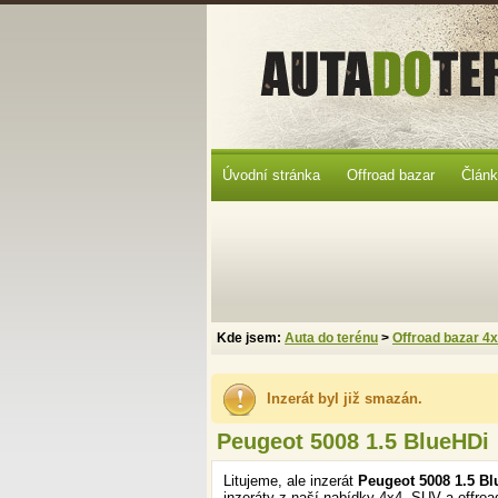
Úvodní stránka
Offroad bazar
Člán
Kde jsem:
Auta do terénu
>
Offroad bazar 4
Inzerát byl již smazán.
Peugeot 5008 1.5 BlueHDi
Litujeme, ale inzerát
Peugeot 5008 1.5 B
inzeráty z naší nabídky 4x4, SUV a offroa