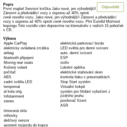
Popis
Odpovědět
První majitel Servisní knížka Jako nové, jen výhodnější!
Zánovní a předváděcí vozy s úsporou až 40% oproti
ceně nového vozu. Jako nové, jen výhodnější! Zánovní a předváděcí
vozy s úsporou až 40% oproti ceně nového vozu. Plní Euro6d Možnost
leasingu Toto vozidlo vám dopravíme na kteroukoliv z našich 15 poboček
v ČR.
Výbava
Apple CarPlay
elektrická parkovací brzda
elektricky ovládaná zrcátka
LED světla pro denní svícení
airbag
auto. denní svícení
bluetooth připojení
ESP
Moving rear seats
isofix
Kožený volant
Loketní opěrka
počítač
elektrické stahování oken
ABS
kontrola tlaku v pneumatikách
zadní světla LED
Stop Start systém
tempomat
Virtuální kokpit
al kola orig.
systém pro hlídání vybočení z
jízdního pruhu
Infotainment
posilovač řízení
stereo
ASR
tónovaná skla
mlhovky
dešťový senzor
asistent rozjezdu do kopce