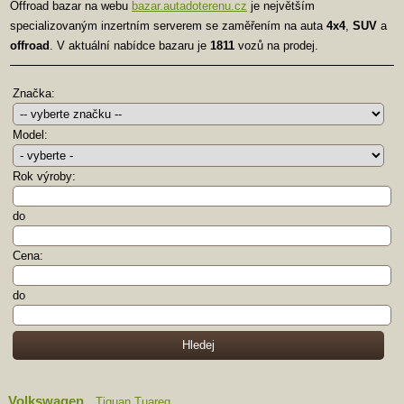
Offroad bazar na webu
bazar.autadoterenu.cz
je největším
specializovaným inzertním serverem se zaměřením na auta
4x4
,
SUV
a
offroad
. V aktuální nabídce bazaru je
1811
vozů na prodej.
Značka:
Model:
Rok výroby:
do
Cena:
do
Volkswagen
Tiguan
Tuareg