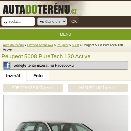
MENU
Auta do terénu
>
Offroad bazar 4x4
>
Peugeot
>
5008
> Peugeot 5008 PureTech 130
Active
Peugeot 5008 PureTech 130 Active
Sdílejte tento inzerát na Facebooku
Inzerát
Foto
PŘEDCHÁZEJÍCÍ inzerát
NÁSLEDUJÍCÍ inzerát