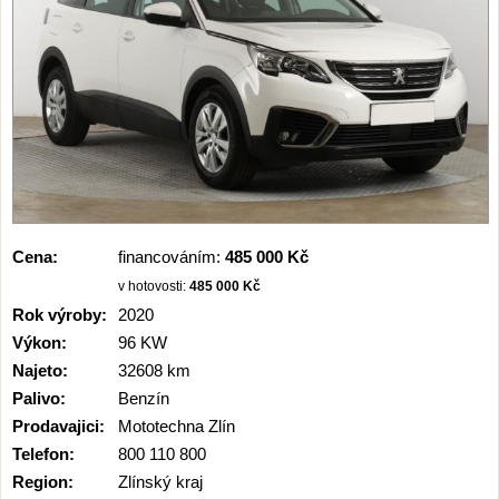
Cena:
financováním:
485 000 Kč
v hotovosti:
485 000 Kč
Rok výroby:
2020
Výkon:
96 KW
Najeto:
32608 km
Palivo:
Benzín
Prodavajici:
Mototechna Zlín
Telefon:
800 110 800
Region:
Zlínský kraj