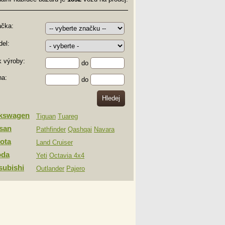
ačka:
el:
 výroby:
do
na:
do
lkswagen
Tiguan
Tuareg
san
Pathfinder
Qashqai
Navara
ota
Land Cruiser
oda
Yeti
Octavia 4x4
subishi
Outlander
Pajero