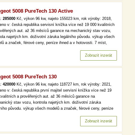
geot 5008 PureTech 130 Active
a:
285000
Kč, výkon 96 kw, najeto 155023 km, rok výroby: 2018,
eno v: česká republika servisní knížka více než 19 000 kvalitních
ověřených aut. až 36 měsíců garance na mechanický stav vozu,
rola najetých km. doživotní záruka legálního původu. výkup všech
lů a značek, férové ceny, peníze ihned a v hotovosti. 7 míst,
maj, serv.kniha, active více než 19 000 kvalitních a prověřených
 až 36 měsíců garance na mechanický stav vozu,…
Zobrazit inzerát
geot 5008 PureTech 130
a:
420000
Kč, výkon 96 kw, najeto 118727 km, rok výroby: 2021,
eno v: česká republika první majitel servisní knížka více než 19
kvalitních a prověřených aut. až 36 měsíců garance na
anický stav vozu, kontrola najetých km. doživotní záruka
lního původu. výkup všech modelů a značek, férové ceny, peníze
d a v hotovosti. více než 19 000 kvalitních a prověřených aut. až
ěsíců garance na mechanický stav vozu, kontrola najetých km.…
Zobrazit inzerát