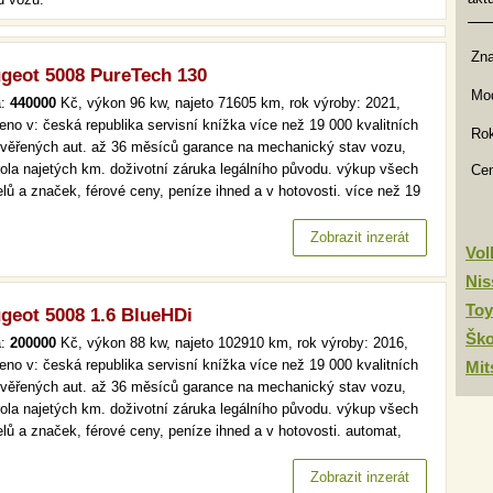
Zn
geot 5008 PureTech 130
Mod
a:
440000
Kč, výkon 96 kw, najeto 71605 km, rok výroby: 2021,
eno v: česká republika servisní knížka více než 19 000 kvalitních
Rok
ověřených aut. až 36 měsíců garance na mechanický stav vozu,
rola najetých km. doživotní záruka legálního původu. výkup všech
Ce
lů a značek, férové ceny, peníze ihned a v hotovosti. více než 19
kvalitních a prověřených aut. až 36 měsíců garance na
anický stav vozu, kontrola najetých km. doživotní záruka…
Zobrazit inzerát
Vo
Nis
Toy
geot 5008 1.6 BlueHDi
Šk
a:
200000
Kč, výkon 88 kw, najeto 102910 km, rok výroby: 2016,
eno v: česká republika servisní knížka více než 19 000 kvalitních
Mit
ověřených aut. až 36 měsíců garance na mechanický stav vozu,
rola najetých km. doživotní záruka legálního původu. výkup všech
lů a značek, férové ceny, peníze ihned a v hotovosti. automat,
t, serv.kniha, navi více než 19 000 kvalitních a prověřených aut.
6 měsíců garance na mechanický stav vozu, kontrola…
Zobrazit inzerát