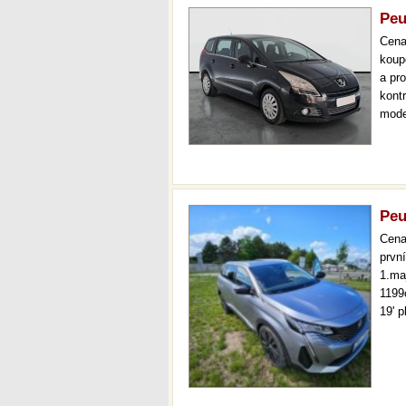
Peu
Cen
koup
a pr
kont
mode
tažn
měsí
Peu
Cen
prvn
1.ma
1199
19' 
dálk
varo
řidi