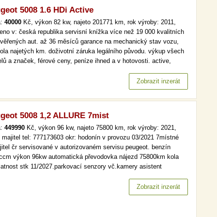
geot 5008 1.6 HDi Active
a:
40000
Kč, výkon 82 kw, najeto 201771 km, rok výroby: 2011,
eno v: česká republika servisní knížka více než 19 000 kvalitních
ověřených aut. až 36 měsíců garance na mechanický stav vozu,
rola najetých km. doživotní záruka legálního původu. výkup všech
lů a značek, férové ceny, peníze ihned a v hotovosti. active,
é, aut. klima více než 19 000 kvalitních a prověřených aut. až 36
ců garance na mechanický stav vozu, kontrola najetých…
Zobrazit inzerát
geot 5008 1,2 ALLURE 7mist
a:
449990
Kč, výkon 96 kw, najeto 75800 km, rok výroby: 2021,
í majitel tel: 777173603 okr: hodonín v provozu 03/2021 7místné
jitel čr servisované v autorizovaném servisu peugeot. benzín
ccm výkon 96kw automatická převodovka nájezd 75800km kola
platnost stk 11/2027.parkovací senzory vč.kamery asistent
ových světel elekrické stahování oken aktivní asistent brždění
vný kolizní systém rozpoznání dopr.značek sledování pozornosti
Zobrazit inzerát
če…