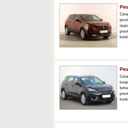
Peu
Cen
prvn
úspo
prov
kont
mode
kokp
Peu
Cen
koup
boha
prov
kont
mode
temp