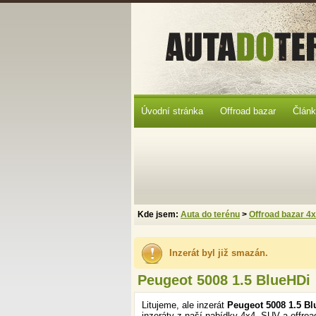
Úvodní stránka
Offroad bazar
Člán
Kde jsem:
Auta do terénu
>
Offroad bazar 4
Inzerát byl již smazán.
Peugeot 5008 1.5 BlueHDi
Litujeme, ale inzerát
Peugeot 5008 1.5 B
inzeráty z naší nabídky 4x4, SUV a offroa