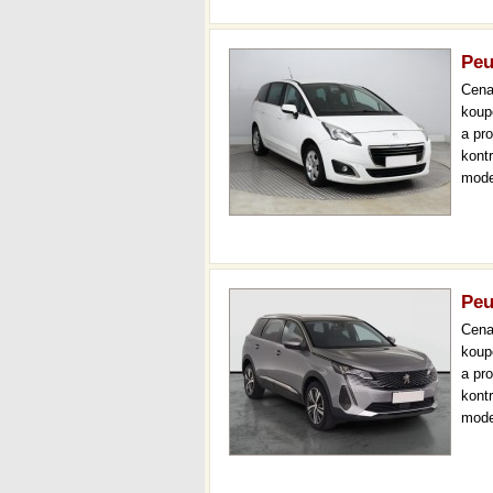
Peu
Cen
koup
a pr
kont
mode
navi
aut.
Peu
Cen
koup
a pr
kont
mode
000 
mech