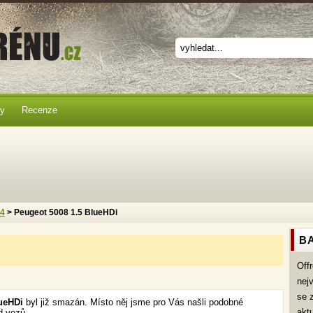
ky
Recenze
x4
> Peugeot 5008 1.5 BlueHDi
BA
Off
nej
se 
lueHDi
byl již smazán. Místo něj jsme pro Vás našli podobné
akt
d vozů.