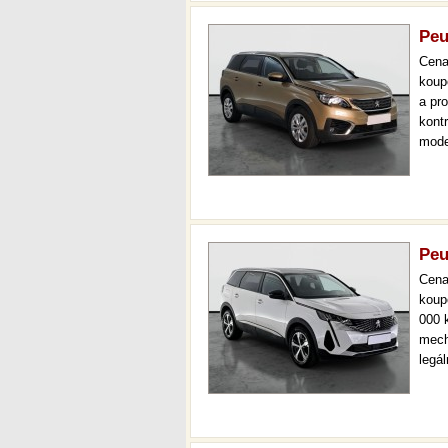
Peu
Cen
koup
a pr
kont
mode
čr,2.
aut.
Peu
Cen
koup
000 
mech
legá
ihne
36 m