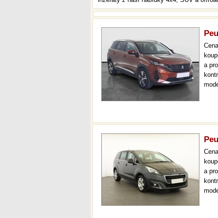
Peu
Cen
koup
a pr
kont
mode
000 
mech
Peu
Cen
koup
a pr
kont
mode
7 mís
až 3