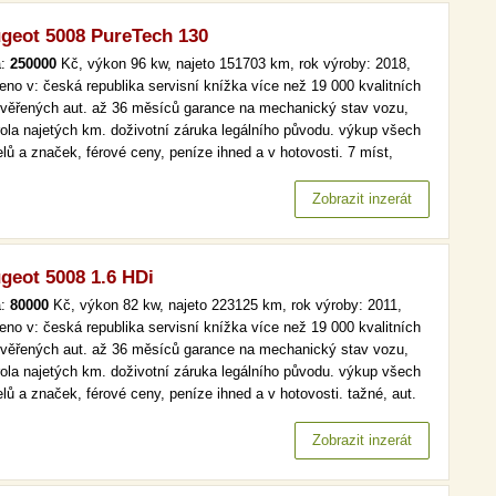
geot 5008 PureTech 130
a:
250000
Kč, výkon 96 kw, najeto 151703 km, rok výroby: 2018,
eno v: česká republika servisní knížka více než 19 000 kvalitních
ověřených aut. až 36 měsíců garance na mechanický stav vozu,
rola najetých km. doživotní záruka legálního původu. výkup všech
lů a značek, férové ceny, peníze ihned a v hotovosti. 7 míst,
omat, park. senzory více než 19 000 kvalitních a prověřených aut.
6 měsíců garance na mechanický stav vozu, kontrola…
Zobrazit inzerát
geot 5008 1.6 HDi
a:
80000
Kč, výkon 82 kw, najeto 223125 km, rok výroby: 2011,
eno v: česká republika servisní knížka více než 19 000 kvalitních
ověřených aut. až 36 měsíců garance na mechanický stav vozu,
rola najetých km. doživotní záruka legálního původu. výkup všech
lů a značek, férové ceny, peníze ihned a v hotovosti. tažné, aut.
a, aut. klima více než 19 000 kvalitních a prověřených aut. až 36
ců garance na mechanický stav vozu, kontrola…
Zobrazit inzerát