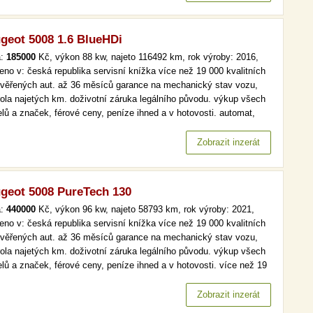
geot 5008 1.6 BlueHDi
a:
185000
Kč, výkon 88 kw, najeto 116492 km, rok výroby: 2016,
eno v: česká republika servisní knížka více než 19 000 kvalitních
ověřených aut. až 36 měsíců garance na mechanický stav vozu,
rola najetých km. doživotní záruka legálního původu. výkup všech
lů a značek, férové ceny, peníze ihned a v hotovosti. automat,
, aut. klima, tempomat více než 19 000 kvalitních a prověřených
 až 36 měsíců garance na mechanický stav vozu, kontrola…
Zobrazit inzerát
geot 5008 PureTech 130
a:
440000
Kč, výkon 96 kw, najeto 58793 km, rok výroby: 2021,
eno v: česká republika servisní knížka více než 19 000 kvalitních
ověřených aut. až 36 měsíců garance na mechanický stav vozu,
rola najetých km. doživotní záruka legálního původu. výkup všech
lů a značek, férové ceny, peníze ihned a v hotovosti. více než 19
kvalitních a prověřených aut. až 36 měsíců garance na
anický stav vozu, kontrola najetých km. doživotní záruka…
Zobrazit inzerát