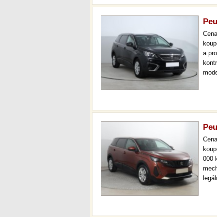
Peu
Cen
koup
a pr
kont
mode
7 mís
až 3
Peu
Cen
koup
000 
mech
legá
ihne
aut.
km.