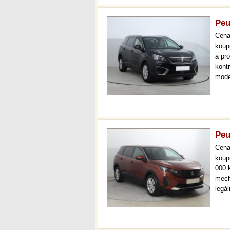
Peu
Cen
koup
a pr
kont
mode
7 mís
až 3
Peu
Cen
koup
000 
mech
legá
ihne
aut.
km.