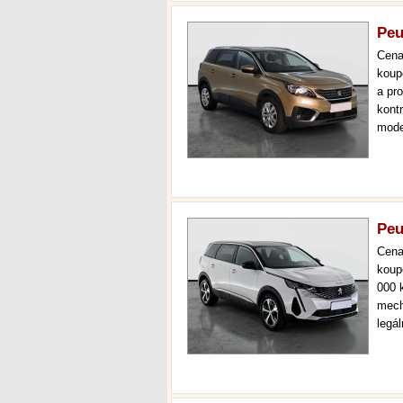
Peu
Cen
koup
a pr
kont
mode
čr,2.
aut.
Peu
Cen
koup
000 
mech
legá
ihne
36 m