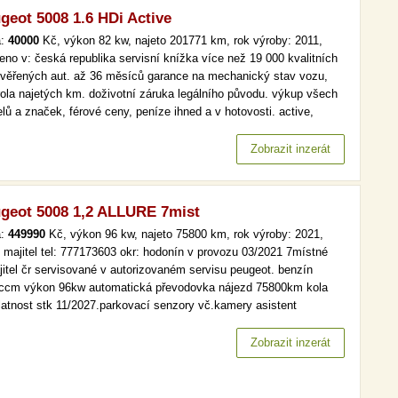
geot 5008 1.6 HDi Active
a:
40000
Kč, výkon 82 kw, najeto 201771 km, rok výroby: 2011,
eno v: česká republika servisní knížka více než 19 000 kvalitních
ověřených aut. až 36 měsíců garance na mechanický stav vozu,
rola najetých km. doživotní záruka legálního původu. výkup všech
lů a značek, férové ceny, peníze ihned a v hotovosti. active,
é, aut. klima více než 19 000 kvalitních a prověřených aut. až 36
ců garance na mechanický stav vozu, kontrola najetých…
Zobrazit inzerát
geot 5008 1,2 ALLURE 7mist
a:
449990
Kč, výkon 96 kw, najeto 75800 km, rok výroby: 2021,
í majitel tel: 777173603 okr: hodonín v provozu 03/2021 7místné
jitel čr servisované v autorizovaném servisu peugeot. benzín
ccm výkon 96kw automatická převodovka nájezd 75800km kola
platnost stk 11/2027.parkovací senzory vč.kamery asistent
ových světel elekrické stahování oken aktivní asistent brždění
vný kolizní systém rozpoznání dopr.značek sledování pozornosti
Zobrazit inzerát
če…