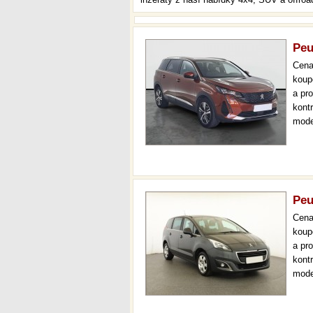
Peu
Cen
koup
a pr
kont
mode
000 
mech
Peu
Cen
koup
a pr
kont
mode
7 mís
až 3