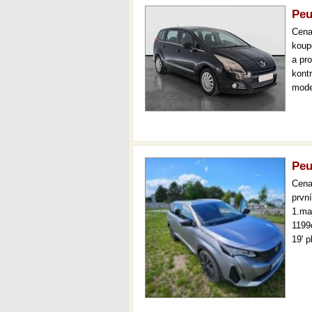
Peu
Cen
koup
a pr
kont
mode
tažn
měsí
Peu
Cen
prvn
1.ma
1199
19' 
dálk
varo
řidi