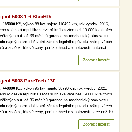
geot 5008 1.6 BlueHDi
a:
185000
Kč, výkon 88 kw, najeto 116492 km, rok výroby: 2016,
eno v: česká republika servisní knížka více než 19 000 kvalitních
ověřených aut. až 36 měsíců garance na mechanický stav vozu,
rola najetých km. doživotní záruka legálního původu. výkup všech
lů a značek, férové ceny, peníze ihned a v hotovosti. automat,
, aut. klima, tempomat více než 19 000 kvalitních a prověřených
 až 36 měsíců garance na mechanický stav vozu, kontrola…
Zobrazit inzerát
geot 5008 PureTech 130
a:
440000
Kč, výkon 96 kw, najeto 58793 km, rok výroby: 2021,
eno v: česká republika servisní knížka více než 19 000 kvalitních
ověřených aut. až 36 měsíců garance na mechanický stav vozu,
rola najetých km. doživotní záruka legálního původu. výkup všech
lů a značek, férové ceny, peníze ihned a v hotovosti. více než 19
kvalitních a prověřených aut. až 36 měsíců garance na
anický stav vozu, kontrola najetých km. doživotní záruka…
Zobrazit inzerát