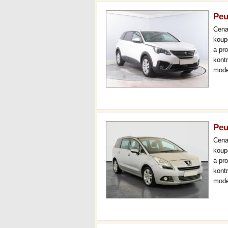
Peu
Cen
koup
a pr
kont
mode
temp
až 3
Peu
Cen
koup
a pr
kont
mode
klim
měsí