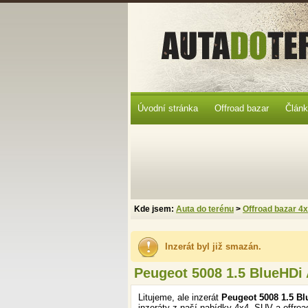
Úvodní stránka
Offroad bazar
Člán
Kde jsem:
Auta do terénu
>
Offroad bazar 4
Inzerát byl již smazán.
Peugeot 5008 1.5 BlueHDi 
Litujeme, ale inzerát
Peugeot 5008 1.5 Bl
inzeráty z naší nabídky 4x4, SUV a offroa