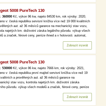
geot 5008 PureTech 130
a:
360000
Kč, výkon 96 kw, najeto 84530 km, rok výroby: 2020,
eno v: česká republika servisní knížka více než 19 000 kvalitních
ověřených aut. až 36 měsíců garance na mechanický stav vozu,
rola najetých km. doživotní záruka legálního původu. výkup všech
lů a značek, férové ceny, peníze ihned a v hotovosti. automat,
t, serv.kniha, navi více než 19 000 kvalitních a prověřených aut.
6 měsíců garance na mechanický stav vozu, kontrola…
Zobrazit inzerát
geot 5008 PureTech 130
a:
530000
Kč, výkon 96 kw, najeto 7666 km, rok výroby: 2021,
eno v: česká republika první majitel servisní knížka více než 19
kvalitních a prověřených aut. až 36 měsíců garance na
anický stav vozu, kontrola najetých km. doživotní záruka
lního původu. výkup všech modelů a značek, férové ceny, peníze
d a v hotovosti. 7 míst více než 19 000 kvalitních a prověřených
 až 36 měsíců garance na mechanický stav vozu, kontrola najetých
Zobrazit inzerát
…