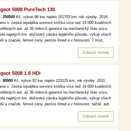
geot 5008 PureTech 130
a:
250000
Kč, výkon 96 kw, najeto 151703 km, rok výroby: 2018,
eno v: česká republika servisní knížka více než 19 000 kvalitních
ověřených aut. až 36 měsíců garance na mechanický stav vozu,
rola najetých km. doživotní záruka legálního původu. výkup všech
lů a značek, férové ceny, peníze ihned a v hotovosti. 7 míst,
omat, park. senzory více než 19 000 kvalitních a prověřených aut.
6 měsíců garance na mechanický stav vozu, kontrola…
Zobrazit inzerát
geot 5008 1.6 HDi
a:
80000
Kč, výkon 82 kw, najeto 223125 km, rok výroby: 2011,
eno v: česká republika servisní knížka více než 19 000 kvalitních
ověřených aut. až 36 měsíců garance na mechanický stav vozu,
rola najetých km. doživotní záruka legálního původu. výkup všech
lů a značek, férové ceny, peníze ihned a v hotovosti. tažné, aut.
a, aut. klima více než 19 000 kvalitních a prověřených aut. až 36
ců garance na mechanický stav vozu, kontrola…
Zobrazit inzerát