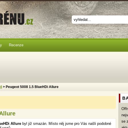
ky
Recenze
x4
> Peugeot 5008 1.5 BlueHDi Allure
BA
Off
Allure
nej
se 
ueHDi Allure
byl již smazán. Místo něj jsme pro Vás našli podobné
akt
d vozů.