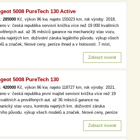
geot 5008 PureTech 130 Active
a:
285000
Kč, výkon 96 kw, najeto 155023 km, rok výroby: 2018,
eno v: česká republika servisní knížka více než 19 000 kvalitních
ověřených aut. až 36 měsíců garance na mechanický stav vozu,
rola najetých km. doživotní záruka legálního původu. výkup všech
lů a značek, férové ceny, peníze ihned a v hotovosti. 7 míst,
maj, serv.kniha, active více než 19 000 kvalitních a prověřených
 až 36 měsíců garance na mechanický stav vozu,…
Zobrazit inzerát
geot 5008 PureTech 130
a:
420000
Kč, výkon 96 kw, najeto 118727 km, rok výroby: 2021,
eno v: česká republika první majitel servisní knížka více než 19
kvalitních a prověřených aut. až 36 měsíců garance na
anický stav vozu, kontrola najetých km. doživotní záruka
lního původu. výkup všech modelů a značek, férové ceny, peníze
d a v hotovosti. více než 19 000 kvalitních a prověřených aut. až
ěsíců garance na mechanický stav vozu, kontrola najetých km.…
Zobrazit inzerát