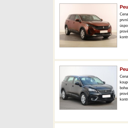
Peu
Cen
prvn
úspo
prov
kont
mode
kokp
Peu
Cen
koup
boha
prov
kont
mode
temp