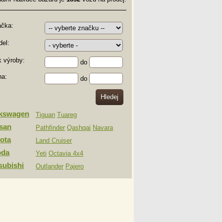
ačka:
el:
 výroby:
do
na:
do
lkswagen
Tiguan
Tuareg
san
Pathfinder
Qashqai
Navara
ota
Land Cruiser
oda
Yeti
Octavia 4x4
subishi
Outlander
Pajero