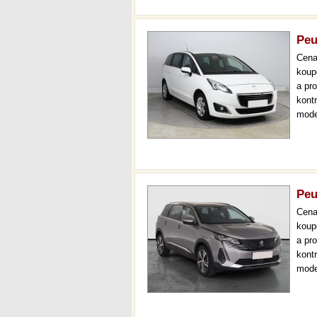
Peu
Cen
koup
a pr
kont
mode
navi
aut.
Peu
Cen
koup
a pr
kont
mode
000 
mech