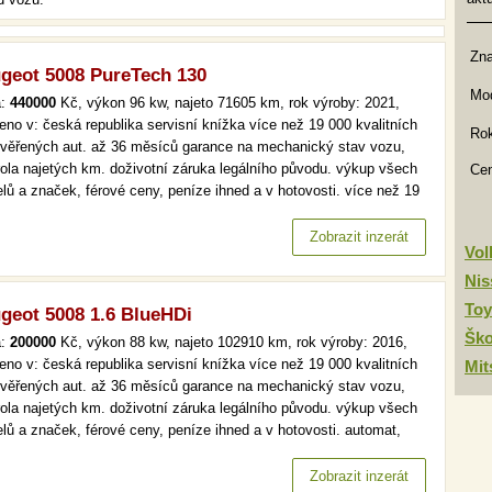
Zn
geot 5008 PureTech 130
Mod
a:
440000
Kč, výkon 96 kw, najeto 71605 km, rok výroby: 2021,
eno v: česká republika servisní knížka více než 19 000 kvalitních
Rok
ověřených aut. až 36 měsíců garance na mechanický stav vozu,
rola najetých km. doživotní záruka legálního původu. výkup všech
Ce
lů a značek, férové ceny, peníze ihned a v hotovosti. více než 19
kvalitních a prověřených aut. až 36 měsíců garance na
anický stav vozu, kontrola najetých km. doživotní záruka…
Zobrazit inzerát
Vo
Nis
Toy
geot 5008 1.6 BlueHDi
Šk
a:
200000
Kč, výkon 88 kw, najeto 102910 km, rok výroby: 2016,
eno v: česká republika servisní knížka více než 19 000 kvalitních
Mit
ověřených aut. až 36 měsíců garance na mechanický stav vozu,
rola najetých km. doživotní záruka legálního původu. výkup všech
lů a značek, férové ceny, peníze ihned a v hotovosti. automat,
t, serv.kniha, navi více než 19 000 kvalitních a prověřených aut.
6 měsíců garance na mechanický stav vozu, kontrola…
Zobrazit inzerát