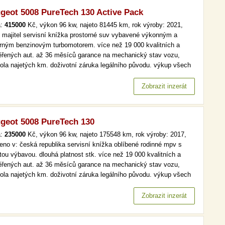
geot 5008 PureTech 130 Active Pack
a:
415000
Kč, výkon 96 kw, najeto 81445 km, rok výroby: 2021,
í majitel servisní knížka prostorné suv vybavené výkonným a
rným benzinovým turbomotorem. více než 19 000 kvalitních a
ěřených aut. až 36 měsíců garance na mechanický stav vozu,
rola najetých km. doživotní záruka legálního původu. výkup všech
lů a značek, férové ceny, peníze ihned a v hotovosti. virtualní
it, digi klima více než 19 000 kvalitních a prověřených aut. až 36…
Zobrazit inzerát
geot 5008 PureTech 130
a:
235000
Kč, výkon 96 kw, najeto 175548 km, rok výroby: 2017,
eno v: česká republika servisní knížka oblíbené rodinné mpv s
tou výbavou. dlouhá platnost stk. více než 19 000 kvalitních a
ěřených aut. až 36 měsíců garance na mechanický stav vozu,
rola najetých km. doživotní záruka legálního původu. výkup všech
lů a značek, férové ceny, peníze ihned a v hotovosti. serv.kniha,
omat, park. senzory více než 19 000 kvalitních a…
Zobrazit inzerát