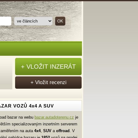
+ VLOŽIT INZERÁT
+ Vložit recenzi
ZAR VOZŮ 4x4 A SUV
road bazar na webu
bazar.autadoterenu.cz
je
větším specializovaným inzertním serverem
zaměřením na auta
4x4
,
SUV
a
offroad
. V
uální nabídce bazaru je
1852
vozů na prodej.