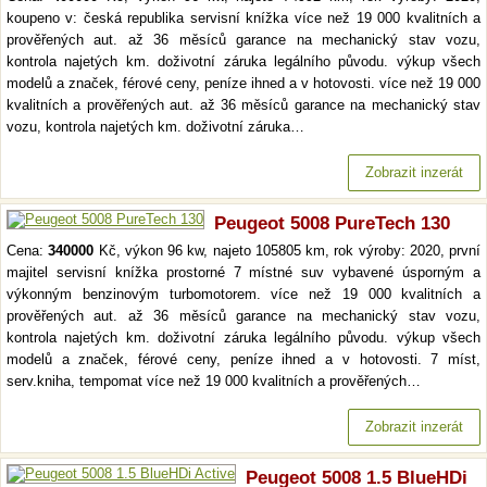
koupeno v: česká republika servisní knížka více než 19 000 kvalitních a
prověřených aut. až 36 měsíců garance na mechanický stav vozu,
kontrola najetých km. doživotní záruka legálního původu. výkup všech
modelů a značek, férové ceny, peníze ihned a v hotovosti. více než 19 000
kvalitních a prověřených aut. až 36 měsíců garance na mechanický stav
vozu, kontrola najetých km. doživotní záruka…
Zobrazit inzerát
Peugeot 5008 PureTech 130
Cena:
340000
Kč, výkon 96 kw, najeto 105805 km, rok výroby: 2020, první
majitel servisní knížka prostorné 7 místné suv vybavené úsporným a
výkonným benzinovým turbomotorem. více než 19 000 kvalitních a
prověřených aut. až 36 měsíců garance na mechanický stav vozu,
kontrola najetých km. doživotní záruka legálního původu. výkup všech
modelů a značek, férové ceny, peníze ihned a v hotovosti. 7 míst,
serv.kniha, tempomat více než 19 000 kvalitních a prověřených…
Zobrazit inzerát
Peugeot 5008 1.5 BlueHDi