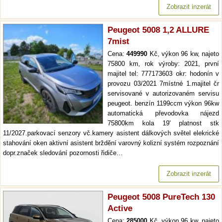
Zobrazit inzerát
Peugeot 5008 1,2 ALLURE
7mist
Cena:
449990
Kč, výkon 96 kw, najeto
75800 km, rok výroby: 2021, první
majitel tel: 777173603 okr: hodonín v
provozu 03/2021 7místné 1.majitel čr
servisované v autorizovaném servisu
peugeot. benzín 1199ccm výkon 96kw
automatická převodovka nájezd
75800km kola 19' platnost stk
11/2027.parkovací senzory vč.kamery asistent dálkových světel elekrické
stahování oken aktivní asistent brždění varovný kolizní systém rozpoznání
dopr.značek sledování pozornosti řidiče…
Zobrazit inzerát
Peugeot 5008 PureTech 130
Active
Cena:
285000
Kč, výkon 96 kw, najeto