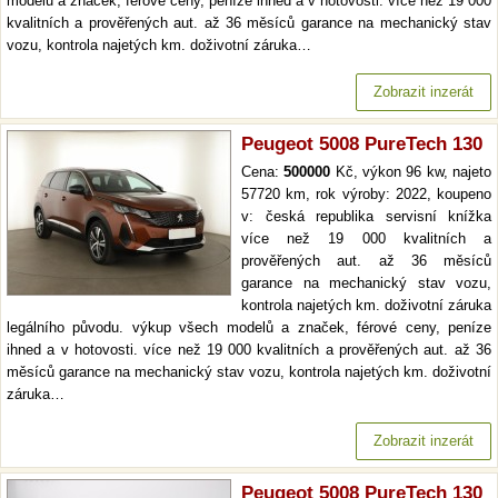
modelů a značek, férové ceny, peníze ihned a v hotovosti. více než 19 000
kvalitních a prověřených aut. až 36 měsíců garance na mechanický stav
vozu, kontrola najetých km. doživotní záruka…
Zobrazit inzerát
Peugeot 5008 PureTech 130
Cena:
500000
Kč, výkon 96 kw, najeto
57720 km, rok výroby: 2022, koupeno
v: česká republika servisní knížka
více než 19 000 kvalitních a
prověřených aut. až 36 měsíců
garance na mechanický stav vozu,
kontrola najetých km. doživotní záruka
legálního původu. výkup všech modelů a značek, férové ceny, peníze
ihned a v hotovosti. více než 19 000 kvalitních a prověřených aut. až 36
měsíců garance na mechanický stav vozu, kontrola najetých km. doživotní
záruka…
Zobrazit inzerát
Peugeot 5008 PureTech 130