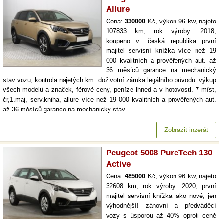
Allure
Cena:
330000
Kč, výkon 96 kw, najeto
107833 km, rok výroby: 2018,
koupeno v: česká republika první
majitel servisní knížka více než 19
000 kvalitních a prověřených aut. až
36 měsíců garance na mechanický
stav vozu, kontrola najetých km. doživotní záruka legálního původu. výkup
všech modelů a značek, férové ceny, peníze ihned a v hotovosti. 7 míst,
čr,1.maj, serv.kniha, allure více než 19 000 kvalitních a prověřených aut.
až 36 měsíců garance na mechanický stav…
Zobrazit inzerát
Peugeot 5008 PureTech 130
Active
Cena:
485000
Kč, výkon 96 kw, najeto
32608 km, rok výroby: 2020, první
majitel servisní knížka jako nové, jen
výhodnější! zánovní a předváděcí
vozy s úsporou až 40% oproti ceně