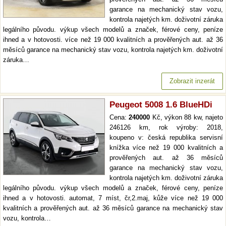
garance na mechanický stav vozu,
kontrola najetých km. doživotní záruka
legálního původu. výkup všech modelů a značek, férové ceny, peníze
ihned a v hotovosti. více než 19 000 kvalitních a prověřených aut. až 36
měsíců garance na mechanický stav vozu, kontrola najetých km. doživotní
záruka…
Zobrazit inzerát
Peugeot 5008 1.6 BlueHDi
Cena:
240000
Kč, výkon 88 kw, najeto
246126 km, rok výroby: 2018,
koupeno v: česká republika servisní
knížka více než 19 000 kvalitních a
prověřených aut. až 36 měsíců
garance na mechanický stav vozu,
kontrola najetých km. doživotní záruka
legálního původu. výkup všech modelů a značek, férové ceny, peníze
ihned a v hotovosti. automat, 7 míst, čr,2.maj, kůže více než 19 000
kvalitních a prověřených aut. až 36 měsíců garance na mechanický stav
vozu, kontrola…