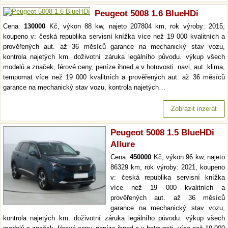
Peugeot 5008 1.6 BlueHDi
Cena:
130000
Kč, výkon 88 kw, najeto 207804 km, rok výroby: 2015,
koupeno v: česká republika servisní knížka více než 19 000 kvalitních a
prověřených aut. až 36 měsíců garance na mechanický stav vozu,
kontrola najetých km. doživotní záruka legálního původu. výkup všech
modelů a značek, férové ceny, peníze ihned a v hotovosti. navi, aut. klima,
tempomat více než 19 000 kvalitních a prověřených aut. až 36 měsíců
garance na mechanický stav vozu, kontrola najetých…
Zobrazit inzerát
Peugeot 5008 1.5 BlueHDi
Allure
Cena:
450000
Kč, výkon 96 kw, najeto
86329 km, rok výroby: 2021, koupeno
v: česká republika servisní knížka
více než 19 000 kvalitních a
prověřených aut. až 36 měsíců
garance na mechanický stav vozu,
kontrola najetých km. doživotní záruka legálního původu. výkup všech