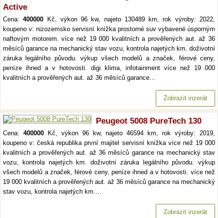
Active
Cena:
400000
Kč, výkon 96 kw, najeto 130489 km, rok výroby: 2022,
koupeno v: nizozemsko servisní knížka prostorné suv vybavené úsporným
naftovým motorem. více než 19 000 kvalitních a prověřených aut. až 36
měsíců garance na mechanický stav vozu, kontrola najetých km. doživotní
záruka legálního původu. výkup všech modelů a značek, férové ceny,
peníze ihned a v hotovosti. digi klima, infotainment více než 19 000
kvalitních a prověřených aut. až 36 měsíců garance…
Zobrazit inzerát
Peugeot 5008 PureTech 130
Cena:
400000
Kč, výkon 96 kw, najeto 46594 km, rok výroby: 2019,
koupeno v: česká republika první majitel servisní knížka více než 19 000
kvalitních a prověřených aut. až 36 měsíců garance na mechanický stav
vozu, kontrola najetých km. doživotní záruka legálního původu. výkup
všech modelů a značek, férové ceny, peníze ihned a v hotovosti. více než
19 000 kvalitních a prověřených aut. až 36 měsíců garance na mechanický
stav vozu, kontrola najetých km.…
Zobrazit inzerát