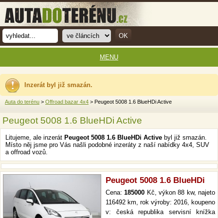
MENU
Inzerát byl již smazán.
Auta do terénu
>
Offroad bazar 4x4
> Peugeot 5008 1.6 BlueHDi Active
Peugeot 5008 1.6 BlueHDi Active
Litujeme, ale inzerát
Peugeot 5008 1.6 BlueHDi Active
byl již smazán.
Místo něj jsme pro Vás našli podobné inzeráty z naší nabídky 4x4, SUV
a offroad vozů.
Peugeot 5008 1.6 BlueHDi
Cena:
185000
Kč, výkon 88 kw, najeto
116492 km, rok výroby: 2016, koupeno
v: česká republika servisní knížka