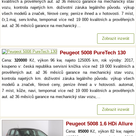
kvalitních a prověřených aut. až 36 měsíců garance na mechanický stav
vozu, kontrola najetých km. doživotní záruka legálního původu. výkup
všech modelů a značek, férové ceny, peníze ihned a v hotovosti. 7 míst,
čr,1.maj, serv.kniha, tempomat více než 19 000 kvalitních a prověřených
aut. až 36 měsíců garance na mechanický…
Zobrazit inzerát
Peugeot 5008 PureTech 130
Cena:
320000
Kč, výkon 96 kw, najeto 125005 km, rok výroby: 2017,
koupeno v: česká republika servisní knížka více než 19 000 kvalitních a
prověřených aut. až 36 měsíců garance na mechanický stav vozu,
kontrola najetých km. doživotní záruka legálního původu. výkup všech
modelů a značek, férové ceny, peníze ihned a v hotovosti. automat,
7 míst, kůže, navi, tempomat více než 19 000 kvalitních a prověřených
aut. až 36 měsíců garance na mechanický stav vozu,…
Zobrazit inzerát
Peugeot 5008 1.6 HDi Allure
Cena:
85000
Kč, výkon 82 kw, najeto