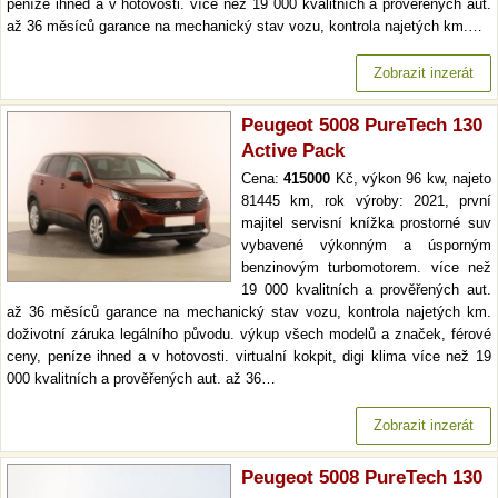
peníze ihned a v hotovosti. více než 19 000 kvalitních a prověřených aut.
až 36 měsíců garance na mechanický stav vozu, kontrola najetých km.…
Zobrazit inzerát
Peugeot 5008 PureTech 130
Active Pack
Cena:
415000
Kč, výkon 96 kw, najeto
81445 km, rok výroby: 2021, první
majitel servisní knížka prostorné suv
vybavené výkonným a úsporným
benzinovým turbomotorem. více než
19 000 kvalitních a prověřených aut.
až 36 měsíců garance na mechanický stav vozu, kontrola najetých km.
doživotní záruka legálního původu. výkup všech modelů a značek, férové
ceny, peníze ihned a v hotovosti. virtualní kokpit, digi klima více než 19
000 kvalitních a prověřených aut. až 36…
Zobrazit inzerát
Peugeot 5008 PureTech 130