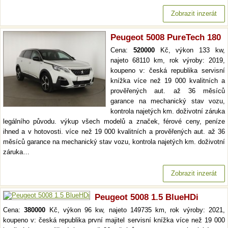
Zobrazit inzerát
Peugeot 5008 PureTech 180
Cena:
520000
Kč, výkon 133 kw,
najeto 68110 km, rok výroby: 2019,
koupeno v: česká republika servisní
knížka více než 19 000 kvalitních a
prověřených aut. až 36 měsíců
garance na mechanický stav vozu,
kontrola najetých km. doživotní záruka
legálního původu. výkup všech modelů a značek, férové ceny, peníze
ihned a v hotovosti. více než 19 000 kvalitních a prověřených aut. až 36
měsíců garance na mechanický stav vozu, kontrola najetých km. doživotní
záruka…
Zobrazit inzerát
Peugeot 5008 1.5 BlueHDi
Cena:
380000
Kč, výkon 96 kw, najeto 149735 km, rok výroby: 2021,
koupeno v: česká republika první majitel servisní knížka více než 19 000