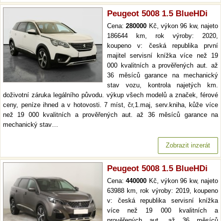
Peugeot 5008 1.5 BlueHDi
Cena:
280000
Kč, výkon 96 kw, najeto
186644 km, rok výroby: 2020,
koupeno v: česká republika první
majitel servisní knížka více než 19
000 kvalitních a prověřených aut. až
36 měsíců garance na mechanický
stav vozu, kontrola najetých km.
doživotní záruka legálního původu. výkup všech modelů a značek, férové
ceny, peníze ihned a v hotovosti. 7 míst, čr,1.maj, serv.kniha, kůže více
než 19 000 kvalitních a prověřených aut. až 36 měsíců garance na
mechanický stav…
Zobrazit inzerát
Peugeot 5008 1.5 BlueHDi
Cena:
440000
Kč, výkon 96 kw, najeto
63988 km, rok výroby: 2019, koupeno
v: česká republika servisní knížka
více než 19 000 kvalitních a
prověřených aut. až 36 měsíců