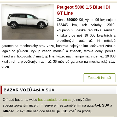
Peugeot 5008 1.5 BlueHDi
GT Line
Cena:
350000
Kč, výkon 96 kw, najeto
133445 km, rok výroby: 2019,
koupeno v: česká republika servisní
knížka více než 19 000 kvalitních a
prověřených aut. až 36 měsíců
garance na mechanický stav vozu, kontrola najetých km. doživotní záruka
legálního původu. výkup všech modelů a značek, férové ceny, peníze
ihned a v hotovosti. 7 míst, gt line, kůže, navi, tempomat více než 19 000
kvalitních a prověřených aut. až 36 měsíců garance na mechanický stav
vozu,…
Zobrazit inzerát
BAZAR VOZŮ 4x4 A SUV
Offroad bazar na webu
bazar.autadoterenu.cz
je největším
specializovaným inzertním serverem se zaměřením na auta
4x4
,
SUV
a
offroad
. V aktuální nabídce bazaru je
1811
vozů na prodej.