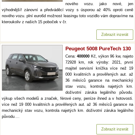
nového vozu. jako nové, jen
výhodnější! zánovní a předváděcí vozy s úsporou až 40% oproti ceně
nového vozu. plní euro6d možnost leasingu toto vozidlo vám dopravíme na
kteroukoliv z našich 15 poboček v čr.
Zobrazit inzerát
Peugeot 5008 PureTech 130
Cena:
400000
Kč, výkon 96 kw, najeto
72928 km, rok výroby: 2021, první
majitel servisní knížka více než 19
000 kvalitních a prověřených aut. až
36 měsíců garance na mechanický
stav vozu, kontrola najetých km.
doživotní záruka legálního původu.
výkup všech modelů a značek, férové ceny, peníze ihned a v hotovosti.
více než 19 000 kvalitních a prověřených aut. až 36 měsíců garance na
mechanický stav vozu, kontrola najetých km. doživotní záruka legálního
původu.…
Zobrazit inzerát