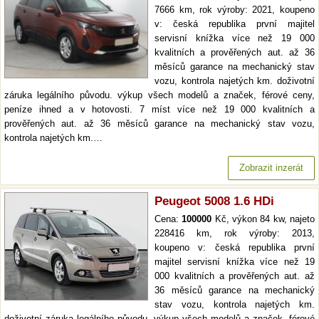
7666 km, rok výroby: 2021, koupeno
v: česká republika první majitel
servisní knížka více než 19 000
kvalitních a prověřených aut. až 36
měsíců garance na mechanický stav
vozu, kontrola najetých km. doživotní
záruka legálního původu. výkup všech modelů a značek, férové ceny,
peníze ihned a v hotovosti. 7 míst více než 19 000 kvalitních a
prověřených aut. až 36 měsíců garance na mechanický stav vozu,
kontrola najetých km.…
Zobrazit inzerát
Peugeot 5008 1.6 HDi
Cena:
100000
Kč, výkon 84 kw, najeto
228416 km, rok výroby: 2013,
koupeno v: česká republika první
majitel servisní knížka více než 19
000 kvalitních a prověřených aut. až
36 měsíců garance na mechanický
stav vozu, kontrola najetých km.
doživotní záruka legálního původu. výkup všech modelů a značek, férové