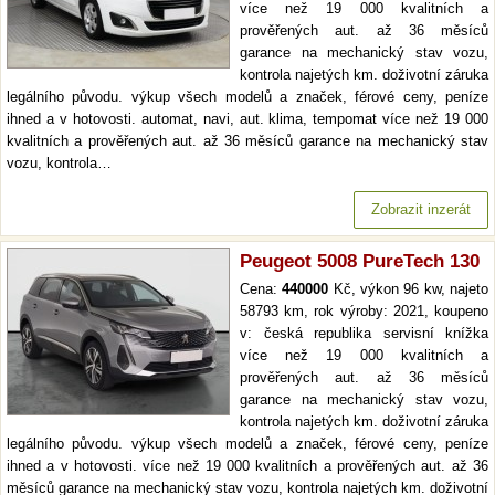
více než 19 000 kvalitních a
prověřených aut. až 36 měsíců
garance na mechanický stav vozu,
kontrola najetých km. doživotní záruka
legálního původu. výkup všech modelů a značek, férové ceny, peníze
ihned a v hotovosti. automat, navi, aut. klima, tempomat více než 19 000
kvalitních a prověřených aut. až 36 měsíců garance na mechanický stav
vozu, kontrola…
Zobrazit inzerát
Peugeot 5008 PureTech 130
Cena:
440000
Kč, výkon 96 kw, najeto
58793 km, rok výroby: 2021, koupeno
v: česká republika servisní knížka
více než 19 000 kvalitních a
prověřených aut. až 36 měsíců
garance na mechanický stav vozu,
kontrola najetých km. doživotní záruka
legálního původu. výkup všech modelů a značek, férové ceny, peníze
ihned a v hotovosti. více než 19 000 kvalitních a prověřených aut. až 36
měsíců garance na mechanický stav vozu, kontrola najetých km. doživotní