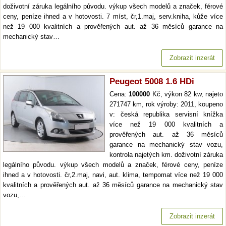
doživotní záruka legálního původu. výkup všech modelů a značek, férové
ceny, peníze ihned a v hotovosti. 7 míst, čr,1.maj, serv.kniha, kůže více
než 19 000 kvalitních a prověřených aut. až 36 měsíců garance na
mechanický stav…
Zobrazit inzerát
Peugeot 5008 1.6 HDi
Cena:
100000
Kč, výkon 82 kw, najeto
271747 km, rok výroby: 2011, koupeno
v: česká republika servisní knížka
více než 19 000 kvalitních a
prověřených aut. až 36 měsíců
garance na mechanický stav vozu,
kontrola najetých km. doživotní záruka
legálního původu. výkup všech modelů a značek, férové ceny, peníze
ihned a v hotovosti. čr,2.maj, navi, aut. klima, tempomat více než 19 000
kvalitních a prověřených aut. až 36 měsíců garance na mechanický stav
vozu,…
Zobrazit inzerát