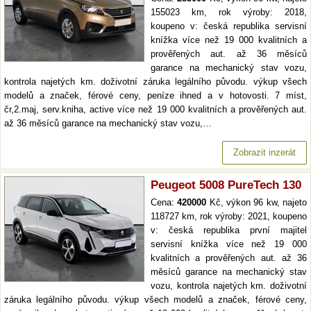
155023 km, rok výroby: 2018,
koupeno v: česká republika servisní
knížka více než 19 000 kvalitních a
prověřených aut. až 36 měsíců
garance na mechanický stav vozu,
kontrola najetých km. doživotní záruka legálního původu. výkup všech
modelů a značek, férové ceny, peníze ihned a v hotovosti. 7 míst,
čr,2.maj, serv.kniha, active více než 19 000 kvalitních a prověřených aut.
až 36 měsíců garance na mechanický stav vozu,…
Zobrazit inzerát
Peugeot 5008 PureTech 130
Cena:
420000
Kč, výkon 96 kw, najeto
118727 km, rok výroby: 2021, koupeno
v: česká republika první majitel
servisní knížka více než 19 000
kvalitních a prověřených aut. až 36
měsíců garance na mechanický stav
vozu, kontrola najetých km. doživotní
záruka legálního původu. výkup všech modelů a značek, férové ceny,