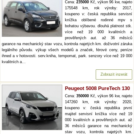
Cena:
235000
Kč, výkon 96 kw, najeto
175548 km, rok výroby: 2017,
koupeno v: česká republika servisní
knížka oblíbené rodinné mpv s
bohatou výbavou. dlouhá platnost stk.
více než 19 000 kvalitních a
prověřených aut. až 36 měsíců
garance na mechanický stav vozu, kontrola najetých km. doživotní záruka
legálního původu. výkup všech modelů a značek, férové ceny, peníze
ihned a v hotovosti. serv.kniha, tempomat, park. senzory více než 19 000
kvalitních a…
Zobrazit inzerát
Peugeot 5008 PureTech 130
Cena:
350000
Kč, výkon 96 kw, najeto
147260 km, rok výroby: 2020,
koupeno v: česká republika první
majitel servisní knížka více než 19
000 kvalitních a prověřených aut. až
36 měsíců garance na mechanický
stav vozu, kontrola najetých km.