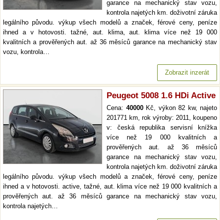
garance na mechanický stav vozu,
kontrola najetých km. doživotní záruka
legálního původu. výkup všech modelů a značek, férové ceny, peníze
ihned a v hotovosti. tažné, aut. klima, aut. klima více než 19 000
kvalitních a prověřených aut. až 36 měsíců garance na mechanický stav
vozu, kontrola…
Zobrazit inzerát
Peugeot 5008 1.6 HDi Active
Cena:
40000
Kč, výkon 82 kw, najeto
201771 km, rok výroby: 2011, koupeno
v: česká republika servisní knížka
více než 19 000 kvalitních a
prověřených aut. až 36 měsíců
garance na mechanický stav vozu,
kontrola najetých km. doživotní záruka
legálního původu. výkup všech modelů a značek, férové ceny, peníze
ihned a v hotovosti. active, tažné, aut. klima více než 19 000 kvalitních a
prověřených aut. až 36 měsíců garance na mechanický stav vozu,
kontrola najetých…