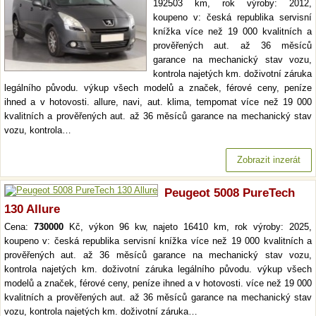
192503 km, rok výroby: 2012,
koupeno v: česká republika servisní
knížka více než 19 000 kvalitních a
prověřených aut. až 36 měsíců
garance na mechanický stav vozu,
kontrola najetých km. doživotní záruka
legálního původu. výkup všech modelů a značek, férové ceny, peníze
ihned a v hotovosti. allure, navi, aut. klima, tempomat více než 19 000
kvalitních a prověřených aut. až 36 měsíců garance na mechanický stav
vozu, kontrola…
Zobrazit inzerát
Peugeot 5008 PureTech
130 Allure
Cena:
730000
Kč, výkon 96 kw, najeto 16410 km, rok výroby: 2025,
koupeno v: česká republika servisní knížka více než 19 000 kvalitních a
prověřených aut. až 36 měsíců garance na mechanický stav vozu,
kontrola najetých km. doživotní záruka legálního původu. výkup všech
modelů a značek, férové ceny, peníze ihned a v hotovosti. více než 19 000
kvalitních a prověřených aut. až 36 měsíců garance na mechanický stav
vozu, kontrola najetých km. doživotní záruka…