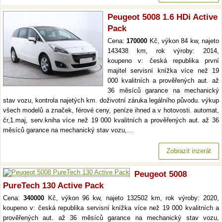
Peugeot 5008 1.6 HDi Active
Pack
Cena:
170000
Kč, výkon 84 kw, najeto
143438 km, rok výroby: 2014,
koupeno v: česká republika první
majitel servisní knížka více než 19
000 kvalitních a prověřených aut. až
36 měsíců garance na mechanický
stav vozu, kontrola najetých km. doživotní záruka legálního původu. výkup
všech modelů a značek, férové ceny, peníze ihned a v hotovosti. automat,
čr,1.maj, serv.kniha více než 19 000 kvalitních a prověřených aut. až 36
měsíců garance na mechanický stav vozu,…
Zobrazit inzerát
Peugeot 5008
PureTech 130 Active Pack
Cena:
340000
Kč, výkon 96 kw, najeto 132502 km, rok výroby: 2020,
koupeno v: česká republika servisní knížka více než 19 000 kvalitních a
prověřených aut. až 36 měsíců garance na mechanický stav vozu,