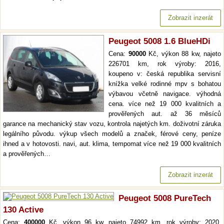
Zobrazit inzerát
Peugeot 5008 1.6 BlueHDi
Cena:
90000
Kč, výkon 88 kw, najeto
226701 km, rok výroby: 2016,
koupeno v: česká republika servisní
knížka velké rodinné mpv s bohatou
výbavou včetně navigace. výhodná
cena. více než 19 000 kvalitních a
prověřených aut. až 36 měsíců
garance na mechanický stav vozu, kontrola najetých km. doživotní záruka
legálního původu. výkup všech modelů a značek, férové ceny, peníze
ihned a v hotovosti. navi, aut. klima, tempomat více než 19 000 kvalitních
a prověřených…
Zobrazit inzerát
Peugeot 5008 PureTech
130 Active
Cena:
400000
Kč, výkon 96 kw, najeto 74992 km, rok výroby: 2020,