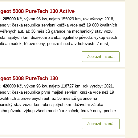
geot 5008 PureTech 130 Active
a:
285000
Kč, výkon 96 kw, najeto 155023 km, rok výroby: 2018,
eno v: česká republika servisní knížka více než 19 000 kvalitních
ověřených aut. až 36 měsíců garance na mechanický stav vozu,
rola najetých km. doživotní záruka legálního původu. výkup všech
lů a značek, férové ceny, peníze ihned a v hotovosti. 7 míst,
maj, serv.kniha, active více než 19 000 kvalitních a prověřených
 až 36 měsíců garance na mechanický stav vozu,…
Zobrazit inzerát
geot 5008 PureTech 130
a:
420000
Kč, výkon 96 kw, najeto 118727 km, rok výroby: 2021,
eno v: česká republika první majitel servisní knížka více než 19
kvalitních a prověřených aut. až 36 měsíců garance na
anický stav vozu, kontrola najetých km. doživotní záruka
lního původu. výkup všech modelů a značek, férové ceny, peníze
d a v hotovosti. více než 19 000 kvalitních a prověřených aut. až
ěsíců garance na mechanický stav vozu, kontrola najetých km.…
Zobrazit inzerát