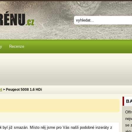
ky
Recenze
x4
> Peugeot 5008 1.6 HDi
BA
Off
nej
se 
Di
byl již smazán. Místo něj jsme pro Vás našli podobné inzeráty z
akt