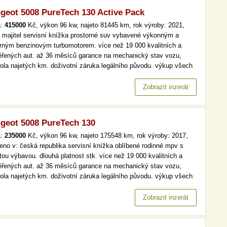
geot 5008 PureTech 130 Active Pack
a:
415000
Kč, výkon 96 kw, najeto 81445 km, rok výroby: 2021,
í majitel servisní knížka prostorné suv vybavené výkonným a
rným benzinovým turbomotorem. více než 19 000 kvalitních a
ěřených aut. až 36 měsíců garance na mechanický stav vozu,
rola najetých km. doživotní záruka legálního původu. výkup všech
lů a značek, férové ceny, peníze ihned a v hotovosti. virtualní
it, digi klima více než 19 000 kvalitních a prověřených aut. až 36…
Zobrazit inzerát
geot 5008 PureTech 130
a:
235000
Kč, výkon 96 kw, najeto 175548 km, rok výroby: 2017,
eno v: česká republika servisní knížka oblíbené rodinné mpv s
tou výbavou. dlouhá platnost stk. více než 19 000 kvalitních a
ěřených aut. až 36 měsíců garance na mechanický stav vozu,
rola najetých km. doživotní záruka legálního původu. výkup všech
lů a značek, férové ceny, peníze ihned a v hotovosti. serv.kniha,
omat, park. senzory více než 19 000 kvalitních a…
Zobrazit inzerát