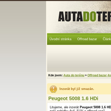
Úvodní stránka
Offroad bazar
Člán
Kde jsem:
Auta do terénu
>
Offroad bazar 4
Inzerát byl již smazán.
Peugeot 5008 1.6 HDi
Litujeme, ale inzerát
Peugeot 5008 1.6 H
naší nabídky 4x4, SUV a offroad vozů.