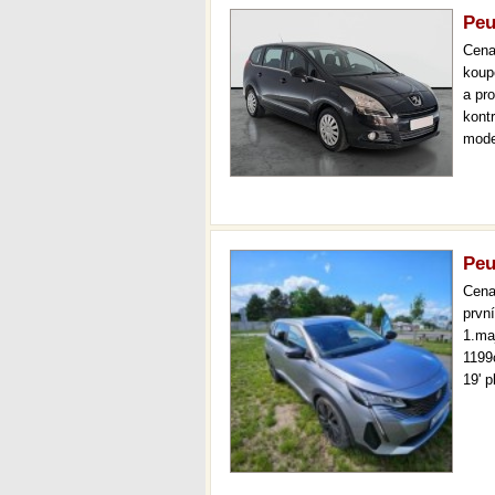
Peu
Cen
koup
a pr
kont
mode
tažn
měsí
Peu
Cen
prvn
1.ma
1199
19' 
dálk
varo
řidi