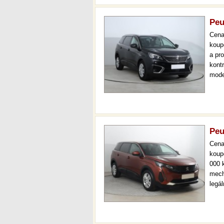
Peu
Cen
koup
a pr
kont
mode
7 mís
až 3
Peu
Cen
koup
000 
mech
legá
ihne
aut.
km.