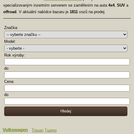
specializovaným inzertním serverem se zaměřením na auta
4x4
,
SUV
a
offroad
. V aktuální nabídce bazaru je
1811
vozů na prodej.
Značka:
Model:
Rok výroby:
do
Cena:
do
Volkswagen
Tiguan
Tuareg