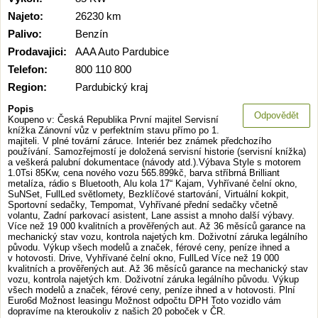
Najeto:
26230 km
Palivo:
Benzín
Prodavajici:
AAA Auto Pardubice
Telefon:
800 110 800
Region:
Pardubický kraj
Popis
Odpovědět
Koupeno v: Česká Republika První majitel Servisní
knížka Zánovní vůz v perfektním stavu přímo po 1.
majiteli. V plné tovární záruce. Interiér bez známek předchozího
používání. Samozřejmostí je doložená servisní historie (servisní knížka)
a veškerá palubní dokumentace (návody atd.).Výbava Style s motorem
1.0Tsi 85Kw, cena nového vozu 565.899kč, barva stříbrná Brilliant
metalíza, rádio s Bluetooth, Alu kola 17“ Kajam, Vyhřívané čelní okno,
SuNSet, FullLed světlomety, Bezklíčové startování, Virtuální kokpit,
Sportovní sedačky, Tempomat, Vyhřívané přední sedačky včetně
volantu, Zadní parkovací asistent, Lane assist a mnoho další výbavy.
Více než 19 000 kvalitních a prověřených aut. Až 36 měsíců garance na
mechanický stav vozu, kontrola najetých km. Doživotní záruka legálního
původu. Výkup všech modelů a značek, férové ceny, peníze ihned a
v hotovosti. Drive, Vyhřívané čelní okno, FullLed Více než 19 000
kvalitních a prověřených aut. Až 36 měsíců garance na mechanický stav
vozu, kontrola najetých km. Doživotní záruka legálního původu. Výkup
všech modelů a značek, férové ceny, peníze ihned a v hotovosti. Plní
Euro6d Možnost leasingu Možnost odpočtu DPH Toto vozidlo vám
dopravíme na kteroukoliv z našich 20 poboček v ČR.