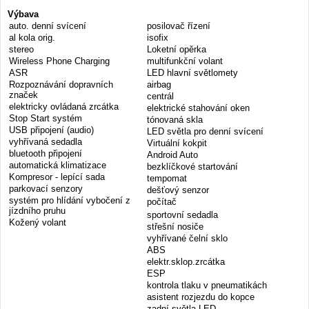
Výbava
auto. denní svícení
posilovač řízení
al kola orig.
isofix
stereo
Loketní opěrka
Wireless Phone Charging
multifunkční volant
ASR
LED hlavní světlomety
Rozpoznávání dopravních
airbag
značek
centrál
elektricky ovládaná zrcátka
elektrické stahování oken
Stop Start systém
tónovaná skla
USB připojení (audio)
LED světla pro denní svícení
vyhřívaná sedadla
Virtuální kokpit
bluetooth připojení
Android Auto
automatická klimatizace
bezklíčkové startování
Kompresor - lepící sada
tempomat
parkovací senzory
dešťový senzor
systém pro hlídání vybočení z
počítač
jízdního pruhu
sportovní sedadla
Kožený volant
střešní nosiče
vyhřívané čelní sklo
ABS
elektr.sklop.zrcátka
ESP
kontrola tlaku v pneumatikách
asistent rozjezdu do kopce
zadní světla LED