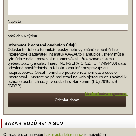
Napište
pátý den v týdnu
Informace k ochraně osobních údajů
Odesláním tohoto formuláře poskytnete vyplněné osobní údaje
Inzerentovi (zadavateli inzerátu) AAA Auto Pardubice , který může
tyto údaje dále spravovat a zpracovávat. Provozovatel webu
ojeteauto.cz (Jaroslav Fišer, INET-SERVIS.CZ, IČ: 47494433) data
odeslaná prostřednictvím tohoto formuláře nespravuje ani
nezpracovává. Obsah formuláře pouze v reálném čase odešle
Inzerentovi. Inzerent se při registraci na web ojeteauto.cz zavázal k
ochraně osobních údajů v souladu s Nařízením (EU) 2016/679
(GDPR).
Nahlásit závadný inzerát
BAZAR VOZŮ 4x4 A SUV
Offroad bazar na webu
bazar.autadoterenu.cz
je největším