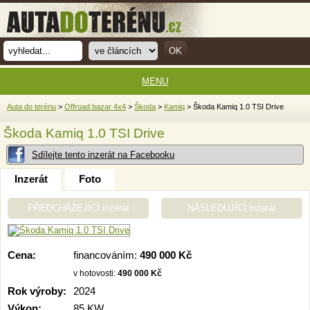
MENU
Auta do terénu
>
Offroad bazar 4x4
>
Škoda
>
Kamiq
> Škoda Kamiq 1.0 TSI Drive
Škoda Kamiq 1.0 TSI Drive
Sdílejte tento inzerát na Facebooku
Inzerát
Foto
PŘEDCHÁZEJÍCÍ inzerát
NÁSLEDUJÍCÍ inzerát
Cena:
financováním:
490 000 Kč
v hotovosti:
490 000 Kč
Rok výroby:
2024
Výkon:
85 KW