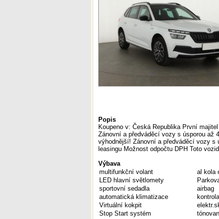
Popis
Koupeno v: Česká Republika První majitel 
Zánovní a předváděcí vozy s úsporou až 4
výhodnější! Zánovní a předváděcí vozy s
leasingu Možnost odpočtu DPH Toto vozid
Výbava
multifunkční volant
al kola 
LED hlavní světlomety
Parkov
sportovní sedadla
airbag
automatická klimatizace
kontrol
Virtuální kokpit
elektr.
Stop Start systém
tónovan