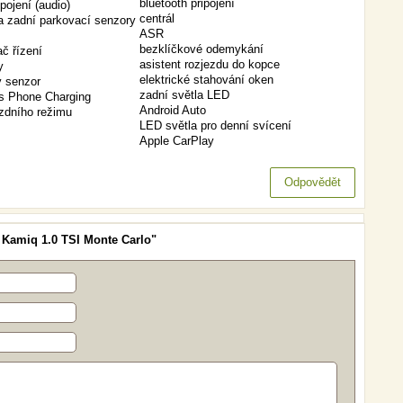
bluetooth připojení
pojení (audio)
centrál
a zadní parkovací senzory
ASR
bezklíčkové odemykání
ač řízení
asistent rozjezdu do kopce
y
elektrické stahování oken
 senzor
zadní světla LED
s Phone Charging
Android Auto
ízdního režimu
LED světla pro denní svícení
Apple CarPlay
Odpovědět
 Kamiq 1.0 TSI Monte Carlo"