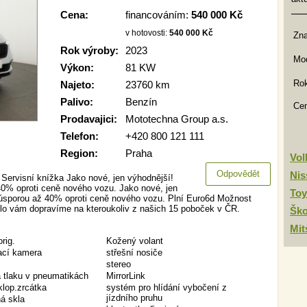
Cena:
financováním:
540 000 Kč
v hotovosti:
540 000 Kč
Zn
Rok výroby:
2023
Mod
Výkon:
81 KW
Rok
Najeto:
23760 km
Palivo:
Benzín
Ce
Prodavajici:
Mototechna Group a.s.
Telefon:
+420 800 121 111
Region:
Praha
Vo
Odpovědět
Nis
Servisní knížka Jako nové, jen výhodnější!
0% oproti ceně nového vozu. Jako nové, jen
Toy
 úsporou až 40% oproti ceně nového vozu. Plní Euro6d Možnost
lo vám dopravíme na kteroukoliv z našich 15 poboček v ČR.
Šk
Mit
orig.
Kožený volant
ací kamera
střešní nosiče
stereo
a tlaku v pneumatikách
MirrorLink
sklop.zrcátka
systém pro hlídání vybočení z
jízdního pruhu
á skla