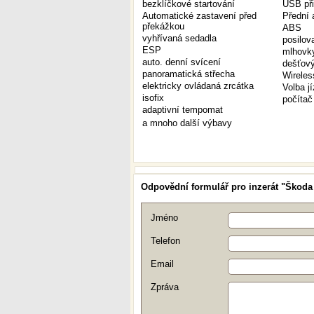
bezklíčkové startování
USB při
Automatické zastavení před
Přední 
překážkou
ABS
vyhřívaná sedadla
posilov
ESP
mlhovk
auto. denní svícení
dešťový
panoramatická střecha
Wireles
elektricky ovládaná zrcátka
Volba j
isofix
počítač
adaptivní tempomat
a mnoho další výbavy
Odpovědní formulář pro inzerát "Škoda
Jméno
Telefon
Email
Zpráva