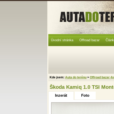
Úvodní stránka
Offroad bazar
Člán
Kde jsem:
Auta do terénu
>
Offroad bazar 4
Škoda Kamiq 1.0 TSI Mont
Inzerát
Foto