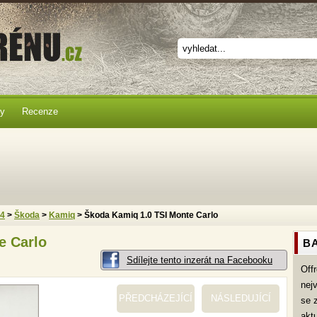
ky
Recenze
x4
>
Škoda
>
Kamiq
> Škoda Kamiq 1.0 TSI Monte Carlo
e Carlo
BA
Sdílejte tento inzerát na Facebooku
Off
nej
PŘEDCHÁZEJÍCÍ
NÁSLEDUJÍCÍ
se 
akt