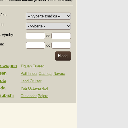
ačka:
el:
 výroby:
do
na:
do
lkswagen
Tiguan
Tuareg
san
Pathfinder
Qashqai
Navara
ota
Land Cruiser
oda
Yeti
Octavia 4x4
subishi
Outlander
Pajero