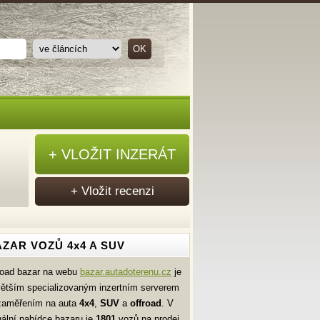
+ VLOŽIT INZERÁT
+ Vložit recenzi
ZAR VOZŮ 4x4 A SUV
road bazar na webu
bazar.autadoterenu.cz
je
větším specializovaným inzertním serverem
zaměřením na auta
4x4
,
SUV
a
offroad
. V
uální nabídce bazaru je
1801
vozů na prodej.