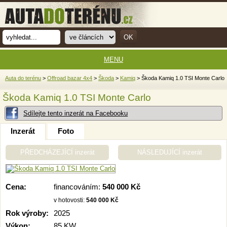
MENU
Auta do terénu
>
Offroad bazar 4x4
>
Škoda
>
Kamiq
> Škoda Kamiq 1.0 TSI Monte Carlo
Škoda Kamiq 1.0 TSI Monte Carlo
Sdílejte tento inzerát na Facebooku
Inzerát
Foto
PŘEDCHÁZEJÍCÍ inzerát
NÁSLEDUJÍCÍ inzerát
Cena:
financováním:
540 000 Kč
v hotovosti:
540 000 Kč
Rok výroby:
2025
Výkon:
85 KW