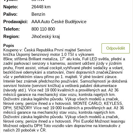
Najeto:
26448 km
Palivo:
Benzín
Prodavajici:
AAA Auto České Budějovice
Telefon:
800 110 800
Region:
Jihočeský kraj
Popis
Odpovědět
Koupeno v: Česká Republika První majitel Servisní
knížka Úsporný benzinový motor 1.0 TSI s výkonem
85kw, stříbrná Brilliant metalíza, 17" alu kola, Full LED světla, přední a
zadní parkovací senzory s kamerou, asistent udržení jízdy v jízdním
pruhu, Front assist, virtual cockpit,vyhřívané přední sedačky a volant,
bezklíčové odemykání a startování, čtení dopravních značekZánovní
vůz v perfektním stavu přímo po 1. majiteli. V plné tovární záruce.
Interiér bez známek předchozího používání. Samozřejmostí je doložená
servisní historie (servisní knížka) a veškerá palubní dokumentace
(návody atd.). Více než 19 000 kvalitních a prověřených aut. Až 36
měsíců garance na mechanický stav vozu, kontrola najetých km.
Doživotní záruka legálního původu. Výkup všech modelů a značek,
férové ceny, peníze ihned a v hotovosti. MONTE CARLO, KEYLESS,
DPH, SENZORY Více než 19 000 kvalitních a prověřených aut. Až 36
měsíců garance na mechanický stav vozu, kontrola najetých km.
Doživotní záruka legálního původu. Výkup všech modelů a značek,
férové ceny, peníze ihned a v hotovosti. Plní Euro6d Možnost leasingu
Možnost odpočtu DPH Toto vozidlo vám dopravíme na kteroukoliv z
našich 20 poboček v ČR.