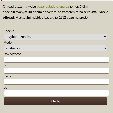
Offroad bazar na webu
bazar.autadoterenu.cz
je největším
specializovaným inzertním serverem se zaměřením na auta
4x4
,
SUV
a
offroad
. V aktuální nabídce bazaru je
1852
vozů na prodej.
Značka:
Model:
Rok výroby:
do
Cena:
do