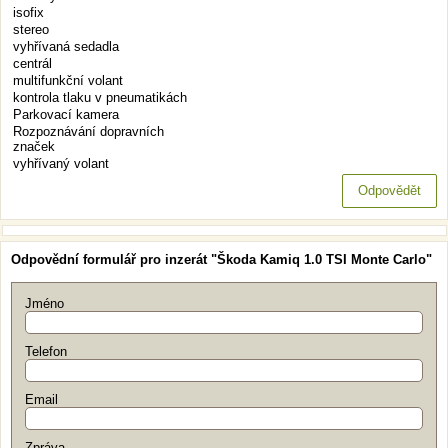
isofix
stereo
vyhřívaná sedadla
centrál
multifunkční volant
kontrola tlaku v pneumatikách
Parkovací kamera
Rozpoznávání dopravních
značek
vyhřívaný volant
Odpovědět
Odpovědní formulář pro inzerát "Škoda Kamiq 1.0 TSI Monte Carlo"
Jméno
Telefon
Email
Zpráva