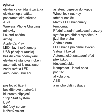
Výbava
elektricky ovládaná zrcátka
asistent rozjezdu do kopce
elektr.sklop.zrcátka
Wheel lock nut key
panoramatická střecha
střešní nosiče
ASR
Matrix LED světlomety
Wireless Phone Charging
tempomat
mlhovky
Přední a zadní parkovací senzory
Loketní opěrka
systém pro hlídání vybočení z
jízdního pruhu
airbag
Android Auto
Apple CarPlay
LED světla pro denní svícení
LED hlavní světlomety
Virtuální kokpit
USB připojení (audio)
Automatické zastavení před
bezklíčkové odemykání
překážkou
elektrické stahování oken
tónovaná skla
automatická klimatizace
Kompresor - lepící sada
zadní světla LED
počítač
auto. denní svícení
al kola orig.
ABS
posilovač řízení
a mnoho další výbavy
bezklíčkové startování
bluetooth připojení
Stop Start systém
ESP
dešťový senzor
Kožený volant