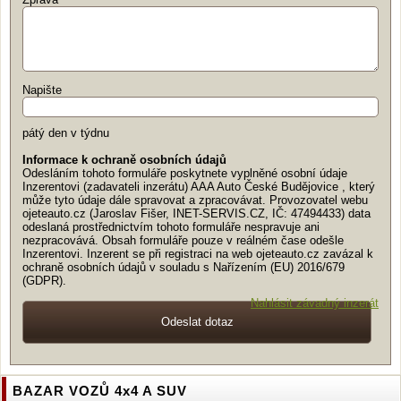
Napište
pátý den v týdnu
Informace k ochraně osobních údajů
Odesláním tohoto formuláře poskytnete vyplněné osobní údaje
Inzerentovi (zadavateli inzerátu) AAA Auto České Budějovice , který
může tyto údaje dále spravovat a zpracovávat. Provozovatel webu
ojeteauto.cz (Jaroslav Fišer, INET-SERVIS.CZ, IČ: 47494433) data
odeslaná prostřednictvím tohoto formuláře nespravuje ani
nezpracovává. Obsah formuláře pouze v reálném čase odešle
Inzerentovi. Inzerent se při registraci na web ojeteauto.cz zavázal k
ochraně osobních údajů v souladu s Nařízením (EU) 2016/679
(GDPR).
Nahlásit závadný inzerát
BAZAR VOZŮ 4x4 A SUV