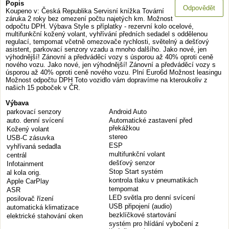
Popis
Odpovědět
Koupeno v: Česká Republika Servisní knížka Tovární
záruka 2 roky bez omezení počtu najetých km. Možnost
odpočtu DPH. Výbava Style s příplatky - rezervní kolo ocelové,
multifunkční kožený volant, vyhřívání předních sedadel s oddělenou
regulací, tempomat včetně omezovače rychlosti, světelný a dešťový
asistent, parkovací senzory vzadu a mnoho dalšího. Jako nové, jen
výhodnější! Zánovní a předváděcí vozy s úsporou až 40% oproti ceně
nového vozu. Jako nové, jen výhodnější! Zánovní a předváděcí vozy s
úsporou až 40% oproti ceně nového vozu. Plní Euro6d Možnost leasingu
Možnost odpočtu DPH Toto vozidlo vám dopravíme na kteroukoliv z
našich 15 poboček v ČR.
Výbava
parkovací senzory
Android Auto
auto. denní svícení
Automatické zastavení před
překážkou
Kožený volant
stereo
USB-C zásuvka
ESP
vyhřívaná sedadla
multifunkční volant
centrál
dešťový senzor
Infotainment
Stop Start systém
al kola orig.
kontrola tlaku v pneumatikách
Apple CarPlay
tempomat
ASR
LED světla pro denní svícení
posilovač řízení
USB připojení (audio)
automatická klimatizace
bezklíčkové startování
elektrické stahování oken
systém pro hlídání vybočení z