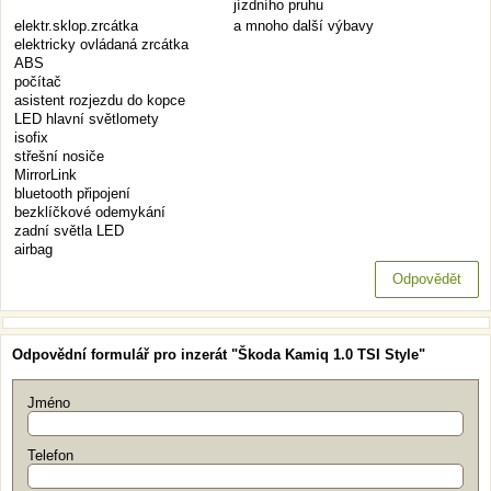
jízdního pruhu
elektr.sklop.zrcátka
a mnoho další výbavy
elektricky ovládaná zrcátka
ABS
počítač
asistent rozjezdu do kopce
LED hlavní světlomety
isofix
střešní nosiče
MirrorLink
bluetooth připojení
bezklíčkové odemykání
zadní světla LED
airbag
Odpovědět
Odpovědní formulář pro inzerát "Škoda Kamiq 1.0 TSI Style"
Jméno
Telefon