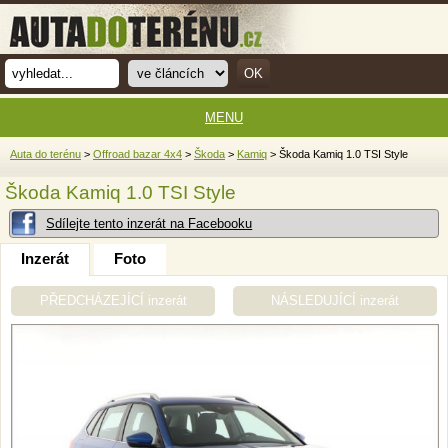
MENU
Auta do terénu
>
Offroad bazar 4x4
>
Škoda
>
Kamiq
> Škoda Kamiq 1.0 TSI Style
Škoda Kamiq 1.0 TSI Style
Sdílejte tento inzerát na Facebooku
Inzerát
Foto
PŘEDCHÁZEJÍCÍ inzerát
NÁSLEDUJÍCÍ inzerát