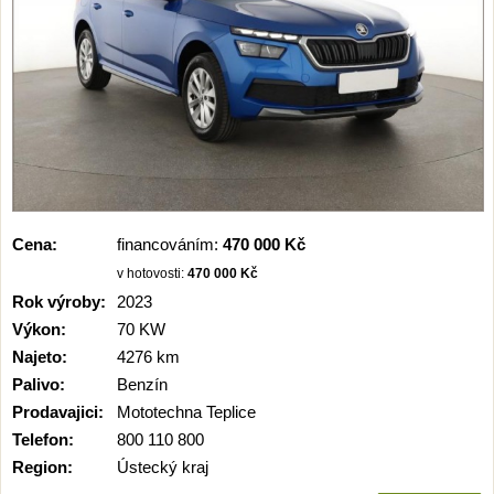
Cena:
financováním:
470 000 Kč
v hotovosti:
470 000 Kč
Rok výroby:
2023
Výkon:
70 KW
Najeto:
4276 km
Palivo:
Benzín
Prodavajici:
Mototechna Teplice
Telefon:
800 110 800
Region:
Ústecký kraj