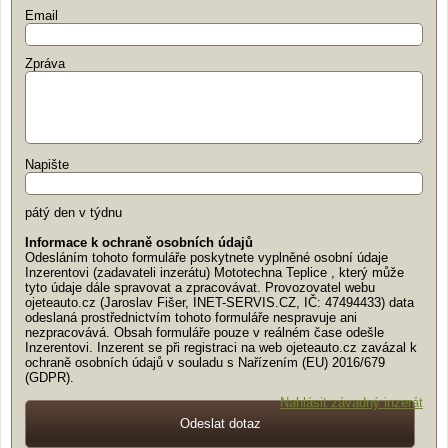
Email
Zpráva
Napište
pátý den v týdnu
Informace k ochraně osobních údajů
Odesláním tohoto formuláře poskytnete vyplněné osobní údaje
Inzerentovi (zadavateli inzerátu) Mototechna Teplice , který může
tyto údaje dále spravovat a zpracovávat. Provozovatel webu
ojeteauto.cz (Jaroslav Fišer, INET-SERVIS.CZ, IČ: 47494433) data
odeslaná prostřednictvím tohoto formuláře nespravuje ani
nezpracovává. Obsah formuláře pouze v reálném čase odešle
Inzerentovi. Inzerent se při registraci na web ojeteauto.cz zavázal k
ochraně osobních údajů v souladu s Nařízením (EU) 2016/679
(GDPR).
Nahlásit závadný inzerát