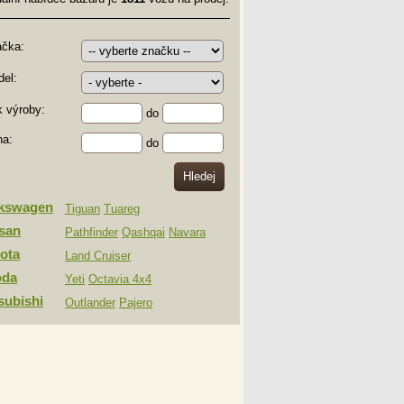
ačka:
el:
 výroby:
do
na:
do
lkswagen
Tiguan
Tuareg
san
Pathfinder
Qashqai
Navara
ota
Land Cruiser
oda
Yeti
Octavia 4x4
subishi
Outlander
Pajero