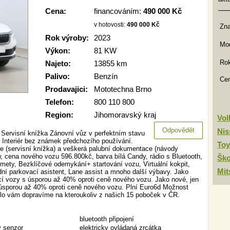
Cena:
financováním:
490 000 Kč
v hotovosti:
490 000 Kč
Zn
Rok výroby:
2023
Mod
Výkon:
81 KW
Rok
Najeto:
13855 km
Palivo:
Benzín
Ce
Prodavajici:
Mototechna Brno
Telefon:
800 110 800
Region:
Jihomoravský kraj
Vo
Odpovědět
Nis
 Servisní knížka Zánovní vůz v perfektním stavu
e. Interiér bez známek předchozího používání.
Toy
ie (servisní knížka) a veškerá palubní dokumentace (návody
, cena nového vozu 596.800kč, barva bílá Candy, rádio s Bluetooth,
Šk
omety, Bezklíčové odemykání+ startování vozu, Virtuální kokpit,
Mit
í parkovací asistent, Lane assist a mnoho další výbavy. Jako
cí vozy s úsporou až 40% oproti ceně nového vozu. Jako nové, jen
 úsporou až 40% oproti ceně nového vozu. Plní Euro6d Možnost
lo vám dopravíme na kteroukoliv z našich 15 poboček v ČR.
bluetooth připojení
 senzor
elektricky ovládaná zrcátka