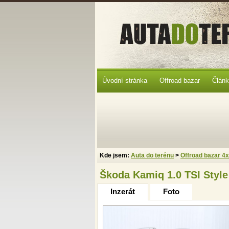
Úvodní stránka
Offroad bazar
Člán
Kde jsem:
Auta do terénu
>
Offroad bazar 4
Škoda Kamiq 1.0 TSI Style
Inzerát
Foto