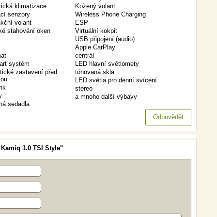
ická klimatizace
Kožený volant
cí senzory
Wireless Phone Charging
nkční volant
ESP
cké stahování oken
Virtuální kokpit
USB připojení (audio)
Apple CarPlay
at
centrál
art systém
LED hlavní světlomety
ické zastavení před
tónovaná skla
kou
LED světla pro denní svícení
ink
stereo
y
a mnoho další výbavy
ná sedadla
Odpovědět
Kamiq 1.0 TSI Style"