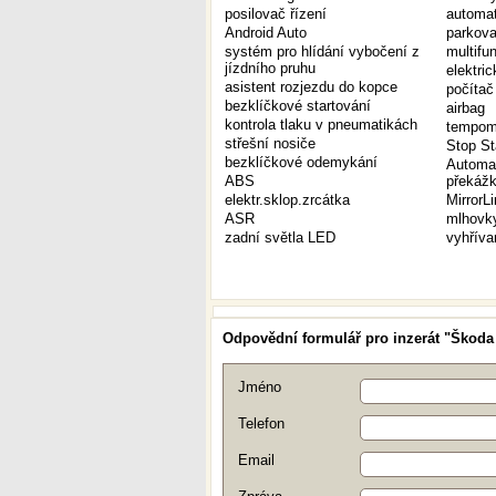
posilovač řízení
automat
Android Auto
parkova
systém pro hlídání vybočení z
multifu
jízdního pruhu
elektri
asistent rozjezdu do kopce
počítač
bezklíčkové startování
airbag
kontrola tlaku v pneumatikách
tempom
střešní nosiče
Stop St
bezklíčkové odemykání
Automat
ABS
překáž
elektr.sklop.zrcátka
MirrorL
ASR
mlhovk
zadní světla LED
vyhříva
Odpovědní formulář pro inzerát "Škoda 
Jméno
Telefon
Email