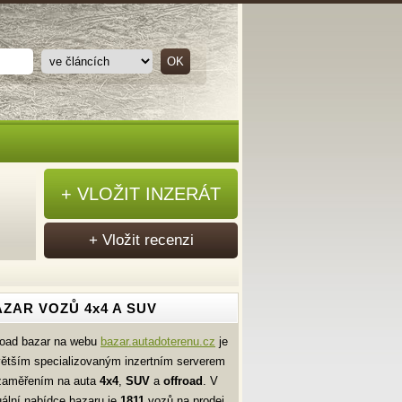
+ VLOŽIT INZERÁT
+ Vložit recenzi
ZAR VOZŮ 4x4 A SUV
road bazar na webu
bazar.autadoterenu.cz
je
větším specializovaným inzertním serverem
zaměřením na auta
4x4
,
SUV
a
offroad
. V
uální nabídce bazaru je
1811
vozů na prodej.