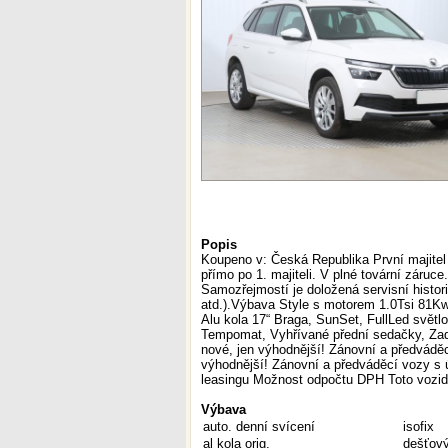
Popis
Koupeno v: Česká Republika První majitel
přímo po 1. majiteli. V plné tovární záruc
Samozřejmostí je doložená servisní histor
atd.).Výbava Style s motorem 1.0Tsi 81Kw
Alu kola 17“ Braga, SunSet, FullLed světl
Tempomat, Vyhřívané přední sedačky, Zadn
nové, jen výhodnější! Zánovní a předvádě
výhodnější! Zánovní a předváděcí vozy s
leasingu Možnost odpočtu DPH Toto vozid
Výbava
auto. denní svícení
isofix
al kola orig.
dešťový