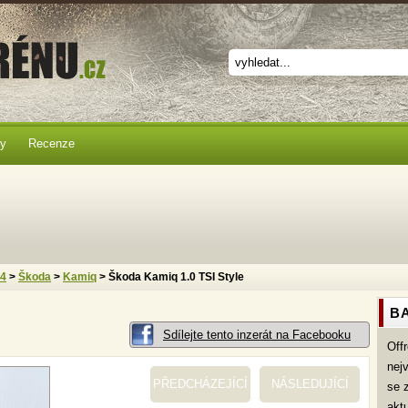
ky
Recenze
x4
>
Škoda
>
Kamiq
> Škoda Kamiq 1.0 TSI Style
BA
Sdílejte tento inzerát na Facebooku
Off
nej
PŘEDCHÁZEJÍCÍ
NÁSLEDUJÍCÍ
se 
akt