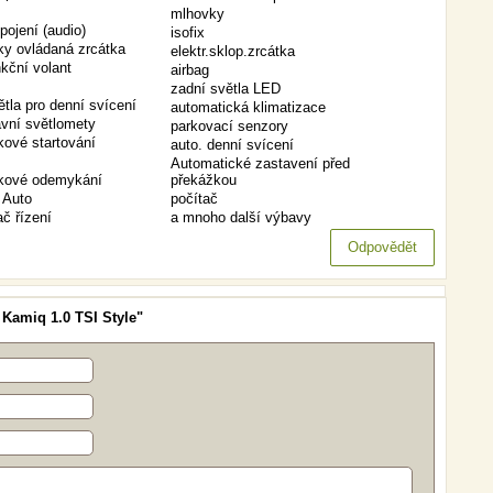
mlhovky
pojení (audio)
isofix
cky ovládaná zrcátka
elektr.sklop.zrcátka
nkční volant
airbag
zadní světla LED
tla pro denní svícení
automatická klimatizace
vní světlomety
parkovací senzory
kové startování
auto. denní svícení
Automatické zastavení před
čkové odemykání
překážkou
 Auto
počítač
ač řízení
a mnoho další výbavy
Odpovědět
Kamiq 1.0 TSI Style"