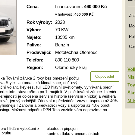
Cena:
financováním:
460 000 Kč
v hotovosti:
460 000 Kč
Zn
Rok výroby:
2023
Mod
Výkon:
70 KW
Rok
Najeto:
19995 km
Palivo:
Benzín
Ce
Prodavajici:
Mototechna Olomouc
Telefon:
800 110 800
Region:
Olomoucký kraj
Vo
Odpovědět
Nis
žka Tovární záruka 2 roky bez omezení počtu
a Style - automatická klimatizace, dešťový
Toy
ční volant, keyless, full LED hlavní světlomety, vyhřívaná přední
fektním stavu přímo po 1. majiteli. V plné tovární záruce. Interiér
Šk
jmostí je doložená servisní historie (servisní knížka) a veškerá
Mit
nové, jen výhodnější! Zánovní a předváděcí vozy s úsporou až 40%
výhodnější! Zánovní a předváděcí vozy s úsporou až 40% oproti
easingu Možnost odpočtu DPH Toto vozidlo vám dopravíme na
pro hlídání vybočení z
bluetooth připojení
o pruhu
kontrola tlaku v pneumatikách