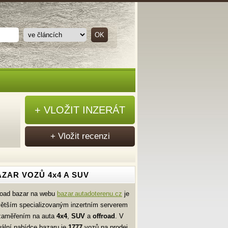
+ VLOŽIT INZERÁT
+ Vložit recenzi
ZAR VOZŮ 4x4 A SUV
road bazar na webu
bazar.autadoterenu.cz
je
větším specializovaným inzertním serverem
zaměřením na auta
4x4
,
SUV
a
offroad
. V
uální nabídce bazaru je
1777
vozů na prodej.