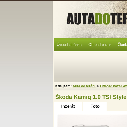
Úvodní stránka
Offroad bazar
Člán
Kde jsem:
Auta do terénu
>
Offroad bazar 4
Škoda Kamiq 1.0 TSI Style
Inzerát
Foto