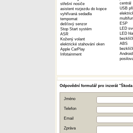
centrál
střešní nosiče
USB při
asistent rozjezdu do kopce
elektri
vyhřívaná sedadla
multifu
tempomat
ESP
dešťový senzor
LED svě
Stop Start systém
LED hla
ASR
bezklíč
Kožený volant
ABS
elektrické stahování oken
bezklí
Apple CarPlay
Android
Infotainment
posilov
Odpovědní formulář pro inzerát "Škoda 
Jméno
Telefon
Email
Zpráva