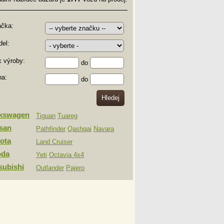
ačka:
el:
 výroby:
do
na:
do
lkswagen
Tiguan
Tuareg
san
Pathfinder
Qashqai
Navara
ota
Land Cruiser
oda
Yeti
Octavia 4x4
subishi
Outlander
Pajero