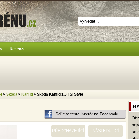
ky
Recenze
x4
>
Škoda
>
Kamiq
> Škoda Kamiq 1.0 TSI Style
BA
Sdílejte tento inzerát na Facebooku
Off
nej
PŘEDCHÁZEJÍCÍ
NÁSLEDUJÍCÍ
se 
akt