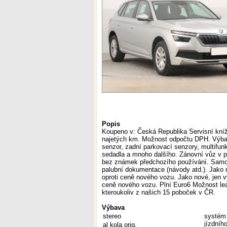
Popis
Koupeno v: Česká Republika Servisní kní
najetých km. Možnost odpočtu DPH. Výbav
senzor, zadní parkovací senzory, multifunk
sedadla a mnoho dalšího. Zánovní vůz v per
bez známek předchozího používání. Samozře
palubní dokumentace (návody atd.). Jako 
oproti ceně nového vozu. Jako nové, jen 
ceně nového vozu. Plní Euro6 Možnost l
kteroukoliv z našich 15 poboček v ČR.
Výbava
stereo
systém 
jízdníh
al kola orig.