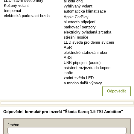
LED hlavní světlomety
al kola orig.
Kožený volant
vyhřívaný volant
tempomat
automatická klimatizace
elektrická parkovací brzda
Apple CarPlay
bluetooth připojení
parkovací senzory
elektricky ovládaná zrcátka
střešní nosiče
LED světla pro denní svícení
ASR
elektrické stahování oken
ABS
USB připojení (audio)
asistent rozjezdu do kopce
isofix
zadní světla LED
a mnoho další výbavy
Odpovědět
Odpovědní formulář pro inzerát "Škoda Karoq 1.5 TSI Ambition"
Jméno