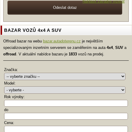
Nahlásit závadný inzerát
BAZAR VOZŮ 4x4 A SUV
Offroad bazar na webu
bazar.autadoterenu.cz
je největším
specializovaným inzertním serverem se zaměřením na auta
4x4
,
SUV
a
offroad
. V aktuální nabídce bazaru je
1833
vozů na prodej.
Značka:
Model:
Rok výroby:
do
Cena: