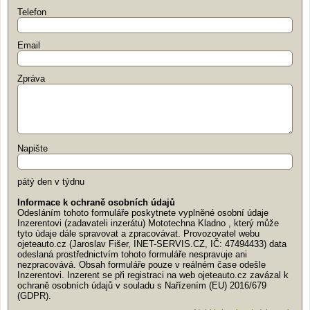
Telefon
Email
Zpráva
Napište
pátý den v týdnu
Informace k ochraně osobních údajů
Odesláním tohoto formuláře poskytnete vyplněné osobní údaje
Inzerentovi (zadavateli inzerátu) Mototechna Kladno , který může
tyto údaje dále spravovat a zpracovávat. Provozovatel webu
ojeteauto.cz (Jaroslav Fišer, INET-SERVIS.CZ, IČ: 47494433) data
odeslaná prostřednictvím tohoto formuláře nespravuje ani
nezpracovává. Obsah formuláře pouze v reálném čase odešle
Inzerentovi. Inzerent se při registraci na web ojeteauto.cz zavázal k
ochraně osobních údajů v souladu s Nařízením (EU) 2016/679
(GDPR).