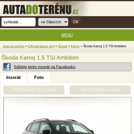
MENU
Auta do terénu
>
Offroad bazar 4x4
>
Škoda
>
Karoq
> Škoda Karoq 1.5 TSI Ambition
Škoda Karoq 1.5 TSI Ambition
Sdílejte tento inzerát na Facebooku
Inzerát
Foto
PŘEDCHÁZEJÍCÍ inzerát
NÁSLEDUJÍCÍ inzerát