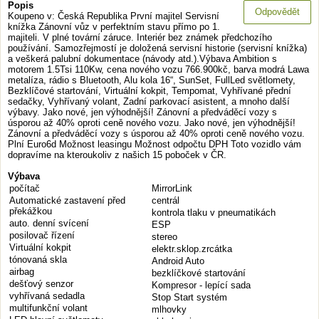
Popis
Odpovědět
Koupeno v: Česká Republika První majitel Servisní
knížka Zánovní vůz v perfektním stavu přímo po 1.
majiteli. V plné tovární záruce. Interiér bez známek předchozího
používání. Samozřejmostí je doložená servisní historie (servisní knížka)
a veškerá palubní dokumentace (návody atd.).Výbava Ambition s
motorem 1.5Tsi 110Kw, cena nového vozu 766.900kč, barva modrá Lawa
metalíza, rádio s Bluetooth, Alu kola 16“, SunSet, FullLed světlomety,
Bezklíčové startování, Virtuální kokpit, Tempomat, Vyhřívané přední
sedačky, Vyhřívaný volant, Zadní parkovací asistent, a mnoho další
výbavy. Jako nové, jen výhodnější! Zánovní a předváděcí vozy s
úsporou až 40% oproti ceně nového vozu. Jako nové, jen výhodnější!
Zánovní a předváděcí vozy s úsporou až 40% oproti ceně nového vozu.
Plní Euro6d Možnost leasingu Možnost odpočtu DPH Toto vozidlo vám
dopravíme na kteroukoliv z našich 15 poboček v ČR.
Výbava
počítač
MirrorLink
Automatické zastavení před
centrál
překážkou
kontrola tlaku v pneumatikách
auto. denní svícení
ESP
posilovač řízení
stereo
Virtuální kokpit
elektr.sklop.zrcátka
tónovaná skla
Android Auto
airbag
bezklíčkové startování
dešťový senzor
Kompresor - lepící sada
vyhřívaná sedadla
Stop Start systém
multifunkční volant
mlhovky