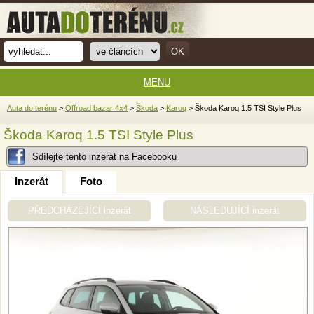
MENU
Auta do terénu
>
Offroad bazar 4x4
>
Škoda
>
Karoq
> Škoda Karoq 1.5 TSI Style Plus
Škoda Karoq 1.5 TSI Style Plus
Sdílejte tento inzerát na Facebooku
Inzerát
Foto
PŘEDCHÁZEJÍCÍ inzerát
NÁSLEDUJÍCÍ inzerát