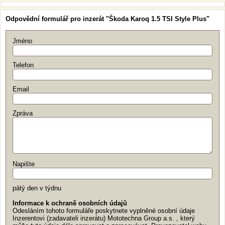
Odpovědní formulář pro inzerát "Škoda Karoq 1.5 TSI Style Plus"
Jméno
Telefon
Email
Zpráva
Napište
pátý den v týdnu
Informace k ochraně osobních údajů
Odesláním tohoto formuláře poskytnete vyplněné osobní údaje
Inzerentovi (zadavateli inzerátu) Mototechna Group a.s. , který