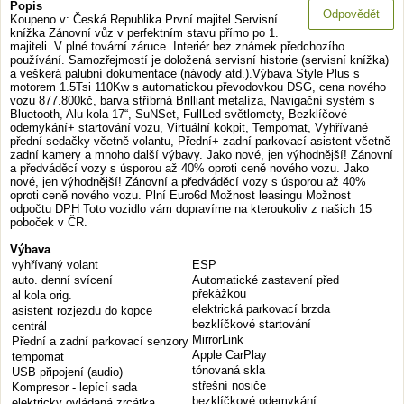
Popis
Odpovědět
Koupeno v: Česká Republika První majitel Servisní
knížka Zánovní vůz v perfektním stavu přímo po 1.
majiteli. V plné tovární záruce. Interiér bez známek předchozího
používání. Samozřejmostí je doložená servisní historie (servisní knížka)
a veškerá palubní dokumentace (návody atd.).Výbava Style Plus s
motorem 1.5Tsi 110Kw s automatickou převodovkou DSG, cena nového
vozu 877.800kč, barva stříbrná Brilliant metalíza, Navigační systém s
Bluetooth, Alu kola 17“, SuNSet, FullLed světlomety, Bezklíčové
odemykání+ startování vozu, Virtuální kokpit, Tempomat, Vyhřívané
přední sedačky včetně volantu, Přední+ zadní parkovací asistent včetně
zadní kamery a mnoho další výbavy. Jako nové, jen výhodnější! Zánovní
a předváděcí vozy s úsporou až 40% oproti ceně nového vozu. Jako
nové, jen výhodnější! Zánovní a předváděcí vozy s úsporou až 40%
oproti ceně nového vozu. Plní Euro6d Možnost leasingu Možnost
odpočtu DPH Toto vozidlo vám dopravíme na kteroukoliv z našich 15
poboček v ČR.
Výbava
vyhřívaný volant
ESP
auto. denní svícení
Automatické zastavení před
překážkou
al kola orig.
elektrická parkovací brzda
asistent rozjezdu do kopce
bezklíčkové startování
centrál
MirrorLink
Přední a zadní parkovací senzory
Apple CarPlay
tempomat
tónovaná skla
USB připojení (audio)
střešní nosiče
Kompresor - lepící sada
bezklíčkové odemykání
elektricky ovládaná zrcátka