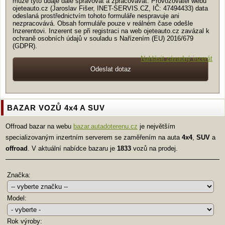
může tyto údaje dále spravovat a zpracovávat. Provozovatel webu
ojeteauto.cz (Jaroslav Fišer, INET-SERVIS.CZ, IČ: 47494433) data
odeslaná prostřednictvím tohoto formuláře nespravuje ani
nezpracovává. Obsah formuláře pouze v reálném čase odešle
Inzerentovi. Inzerent se při registraci na web ojeteauto.cz zavázal k
ochraně osobních údajů v souladu s Nařízením (EU) 2016/679
(GDPR).
Nahlásit závadný inzerát
BAZAR VOZŮ 4x4 A SUV
Offroad bazar na webu
bazar.autadoterenu.cz
je největším
specializovaným inzertním serverem se zaměřením na auta
4x4
,
SUV
a
offroad
. V aktuální nabídce bazaru je
1833
vozů na prodej.
Značka:
Model:
Rok výroby: