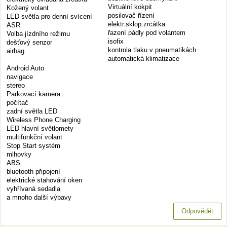
Virtuální kokpit
Kožený volant
posilovač řízení
LED světla pro denní svícení
elektr.sklop.zrcátka
ASR
řazení pádly pod volantem
Volba jízdního režimu
isofix
dešťový senzor
kontrola tlaku v pneumatikách
airbag
automatická klimatizace
Android Auto
navigace
stereo
Parkovací kamera
počítač
zadní světla LED
Wireless Phone Charging
LED hlavní světlomety
multifunkční volant
Stop Start systém
mlhovky
ABS
bluetooth připojení
elektrické stahování oken
vyhřívaná sedadla
a mnoho další výbavy
Odpovědět