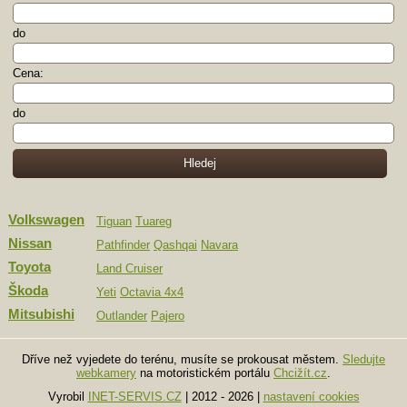
do
Cena:
do
Volkswagen
Tiguan
Tuareg
Nissan
Pathfinder
Qashqai
Navara
Toyota
Land Cruiser
Škoda
Yeti
Octavia 4x4
Mitsubishi
Outlander
Pajero
Dříve než vyjedete do terénu, musíte se prokousat městem.
Sledujte
webkamery
na motoristickém portálu
Chcižít.cz
.
Vyrobil
INET-SERVIS.CZ
| 2012 - 2026
|
nastavení cookies