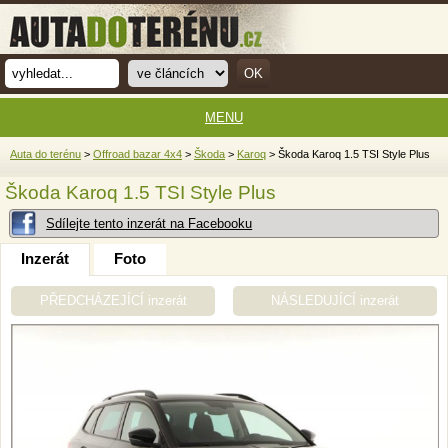
MENU
Auta do terénu
>
Offroad bazar 4x4
>
Škoda
>
Karoq
> Škoda Karoq 1.5 TSI Style Plus
Škoda Karoq 1.5 TSI Style Plus
Sdílejte tento inzerát na Facebooku
Inzerát
Foto
PŘEDCHÁZEJÍCÍ inzerát
NÁSLEDUJÍCÍ inzerát