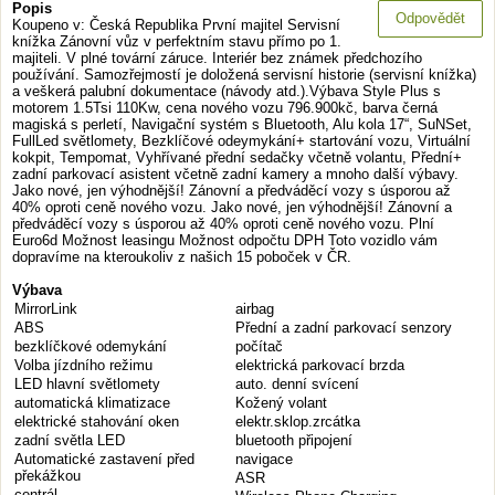
Popis
Odpovědět
Koupeno v: Česká Republika První majitel Servisní
knížka Zánovní vůz v perfektním stavu přímo po 1.
majiteli. V plné tovární záruce. Interiér bez známek předchozího
používání. Samozřejmostí je doložená servisní historie (servisní knížka)
a veškerá palubní dokumentace (návody atd.).Výbava Style Plus s
motorem 1.5Tsi 110Kw, cena nového vozu 796.900kč, barva černá
magiská s perletí, Navigační systém s Bluetooth, Alu kola 17“, SuNSet,
FullLed světlomety, Bezklíčové odeymykání+ startování vozu, Virtuální
kokpit, Tempomat, Vyhřívané přední sedačky včetně volantu, Přední+
zadní parkovací asistent včetně zadní kamery a mnoho další výbavy.
Jako nové, jen výhodnější! Zánovní a předváděcí vozy s úsporou až
40% oproti ceně nového vozu. Jako nové, jen výhodnější! Zánovní a
předváděcí vozy s úsporou až 40% oproti ceně nového vozu. Plní
Euro6d Možnost leasingu Možnost odpočtu DPH Toto vozidlo vám
dopravíme na kteroukoliv z našich 15 poboček v ČR.
Výbava
MirrorLink
airbag
ABS
Přední a zadní parkovací senzory
bezklíčkové odemykání
počítač
Volba jízdního režimu
elektrická parkovací brzda
LED hlavní světlomety
auto. denní svícení
automatická klimatizace
Kožený volant
elektrické stahování oken
elektr.sklop.zrcátka
zadní světla LED
bluetooth připojení
Automatické zastavení před
navigace
překážkou
ASR
centrál