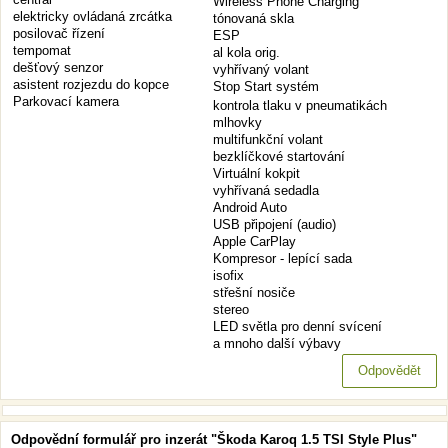
Wireless Phone Charging
elektricky ovládaná zrcátka
tónovaná skla
posilovač řízení
ESP
tempomat
al kola orig.
dešťový senzor
vyhřívaný volant
asistent rozjezdu do kopce
Stop Start systém
Parkovací kamera
kontrola tlaku v pneumatikách
mlhovky
multifunkční volant
bezklíčkové startování
Virtuální kokpit
vyhřívaná sedadla
Android Auto
USB připojení (audio)
Apple CarPlay
Kompresor - lepící sada
isofix
střešní nosiče
stereo
LED světla pro denní svícení
a mnoho další výbavy
Odpovědět
Odpovědní formulář pro inzerát "Škoda Karoq 1.5 TSI Style Plus"