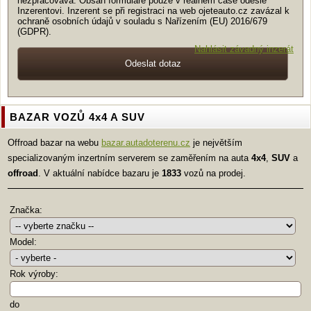
nezpracovává. Obsah formuláře pouze v reálném čase odešle
Inzerentovi. Inzerent se při registraci na web ojeteauto.cz zavázal k
ochraně osobních údajů v souladu s Nařízením (EU) 2016/679
(GDPR).
Nahlásit závadný inzerát
BAZAR VOZŮ 4x4 A SUV
Offroad bazar na webu
bazar.autadoterenu.cz
je největším
specializovaným inzertním serverem se zaměřením na auta
4x4
,
SUV
a
offroad
. V aktuální nabídce bazaru je
1833
vozů na prodej.
Značka:
Model:
Rok výroby:
do