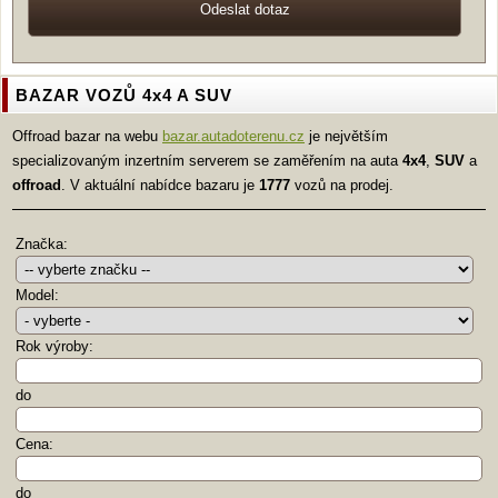
BAZAR VOZŮ 4x4 A SUV
Offroad bazar na webu
bazar.autadoterenu.cz
je největším
specializovaným inzertním serverem se zaměřením na auta
4x4
,
SUV
a
offroad
. V aktuální nabídce bazaru je
1777
vozů na prodej.
Značka:
Model:
Rok výroby:
do
Cena:
do