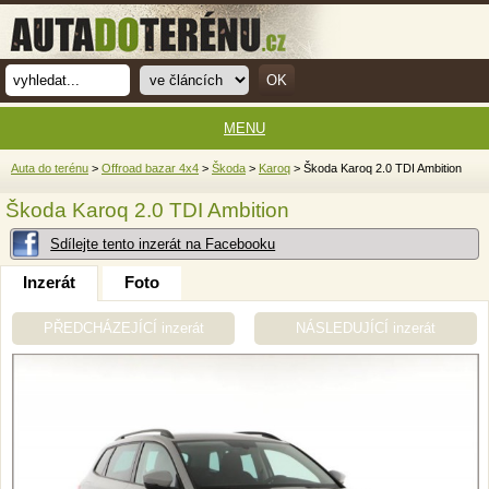
MENU
Auta do terénu
>
Offroad bazar 4x4
>
Škoda
>
Karoq
> Škoda Karoq 2.0 TDI Ambition
Škoda Karoq 2.0 TDI Ambition
Sdílejte tento inzerát na Facebooku
Inzerát
Foto
PŘEDCHÁZEJÍCÍ inzerát
NÁSLEDUJÍCÍ inzerát