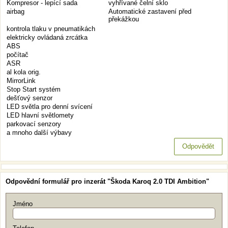
Kompresor - lepící sada
vyhřívané čelní sklo
airbag
Automatické zastavení před
překážkou
kontrola tlaku v pneumatikách
elektricky ovládaná zrcátka
ABS
počítač
ASR
al kola orig.
MirrorLink
Stop Start systém
dešťový senzor
LED světla pro denní svícení
LED hlavní světlomety
parkovací senzory
a mnoho další výbavy
Odpovědět
Odpovědní formulář pro inzerát "Škoda Karoq 2.0 TDI Ambition"
Jméno