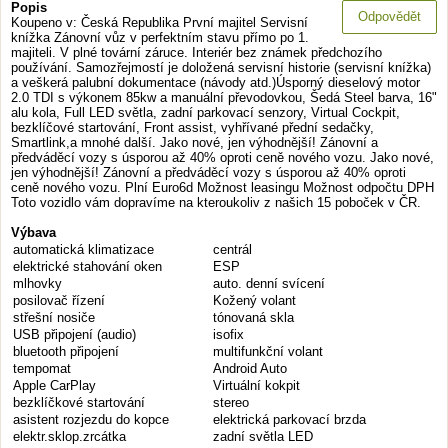
Popis
Odpovědět
Koupeno v: Česká Republika První majitel Servisní
knížka Zánovní vůz v perfektním stavu přímo po 1.
majiteli. V plné tovární záruce. Interiér bez známek předchozího
používání. Samozřejmostí je doložená servisní historie (servisní knížka)
a veškerá palubní dokumentace (návody atd.)Úsporný dieselový motor
2.0 TDI s výkonem 85kw a manuální převodovkou, Šedá Steel barva, 16"
alu kola, Full LED světla, zadní parkovací senzory, Virtual Cockpit,
bezklíčové startování, Front assist, vyhřívané přední sedačky,
Smartlink,a mnohé další. Jako nové, jen výhodnější! Zánovní a
předváděcí vozy s úsporou až 40% oproti ceně nového vozu. Jako nové,
jen výhodnější! Zánovní a předváděcí vozy s úsporou až 40% oproti
ceně nového vozu. Plní Euro6d Možnost leasingu Možnost odpočtu DPH
Toto vozidlo vám dopravíme na kteroukoliv z našich 15 poboček v ČR.
Výbava
automatická klimatizace
centrál
elektrické stahování oken
ESP
mlhovky
auto. denní svícení
posilovač řízení
Kožený volant
střešní nosiče
tónovaná skla
USB připojení (audio)
isofix
bluetooth připojení
multifunkční volant
tempomat
Android Auto
Apple CarPlay
Virtuální kokpit
bezklíčkové startování
stereo
asistent rozjezdu do kopce
elektrická parkovací brzda
elektr.sklop.zrcátka
zadní světla LED