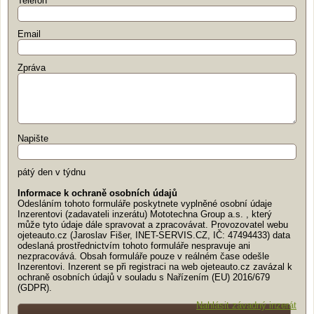
Telefon
Email
Zpráva
Napište
pátý den v týdnu
Informace k ochraně osobních údajů
Odesláním tohoto formuláře poskytnete vyplněné osobní údaje
Inzerentovi (zadavateli inzerátu) Mototechna Group a.s. , který
může tyto údaje dále spravovat a zpracovávat. Provozovatel webu
ojeteauto.cz (Jaroslav Fišer, INET-SERVIS.CZ, IČ: 47494433) data
odeslaná prostřednictvím tohoto formuláře nespravuje ani
nezpracovává. Obsah formuláře pouze v reálném čase odešle
Inzerentovi. Inzerent se při registraci na web ojeteauto.cz zavázal k
ochraně osobních údajů v souladu s Nařízením (EU) 2016/679
(GDPR).
Nahlásit závadný inzerát