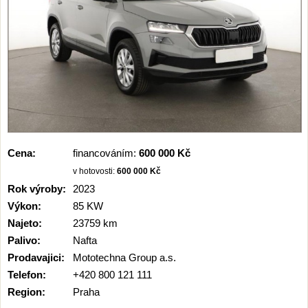
Cena:
financováním:
600 000 Kč
v hotovosti:
600 000 Kč
Rok výroby:
2023
Výkon:
85 KW
Najeto:
23759 km
Palivo:
Nafta
Prodavajici:
Mototechna Group a.s.
Telefon:
+420 800 121 111
Region:
Praha