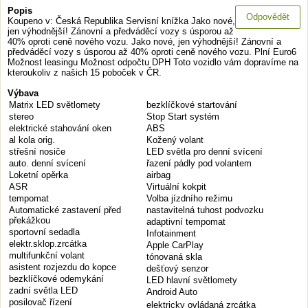
Popis
Odpovědět
Koupeno v: Česká Republika Servisní knížka Jako nové,
jen výhodnější! Zánovní a předváděcí vozy s úsporou až
40% oproti ceně nového vozu. Jako nové, jen výhodnější! Zánovní a
předváděcí vozy s úsporou až 40% oproti ceně nového vozu. Plní Euro6
Možnost leasingu Možnost odpočtu DPH Toto vozidlo vám dopravíme na
kteroukoliv z našich 15 poboček v ČR.
Výbava
Matrix LED světlomety
bezklíčkové startování
stereo
Stop Start systém
elektrické stahování oken
ABS
al kola orig.
Kožený volant
střešní nosiče
LED světla pro denní svícení
auto. denní svícení
řazení pádly pod volantem
Loketní opěrka
airbag
ASR
Virtuální kokpit
tempomat
Volba jízdního režimu
Automatické zastavení před
nastavitelná tuhost podvozku
překážkou
adaptivní tempomat
sportovní sedadla
Infotainment
elektr.sklop.zrcátka
Apple CarPlay
multifunkční volant
tónovaná skla
asistent rozjezdu do kopce
dešťový senzor
bezklíčkové odemykání
LED hlavní světlomety
zadní světla LED
Android Auto
posilovač řízení
elektricky ovládaná zrcátka