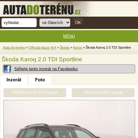
MENU
Auta do terénu
>
Offroad bazar 4x4
>
Škoda
>
Karoq
> Škoda Karoq 2.0 TDI Sportline
Škoda Karoq 2.0 TDI Sportline
Sdílejte tento inzerát na Facebooku
Inzerát
Foto
PŘEDCHÁZEJÍCÍ inzerát
NÁSLEDUJÍCÍ inzerát