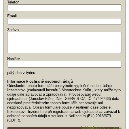
Telefon
Email
Zpráva
Napište
pátý den v týdnu
Informace k ochraně osobních údajů
Odesláním tohoto formuláře poskytnete vyplněné osobní údaje
Inzerentovi (zadavateli inzerátu) Mototechna Kolín , který může tyto
údaje dále spravovat a zpracovávat. Provozovatel webu
ojeteauto.cz (Jaroslav Fišer, INET-SERVIS.CZ, IČ: 47494433) data
odeslaná prostřednictvím tohoto formuláře nespravuje ani
nezpracovává. Obsah formuláře pouze v reálném čase odešle
Inzerentovi. Inzerent se při registraci na web ojeteauto.cz zavázal k
ochraně osobních údajů v souladu s Nařízením (EU) 2016/679
(GDPR).
Nahlásit závadný inzerát