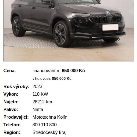
Cena:
financováním:
850 000 Kč
v hotovosti:
850 000 Kč
Rok výroby:
2023
Výkon:
110 KW
Najeto:
26212 km
Palivo:
Nafta
Prodavajici:
Mototechna Kolín
Telefon:
800 110 800
Region:
Středočeský kraj