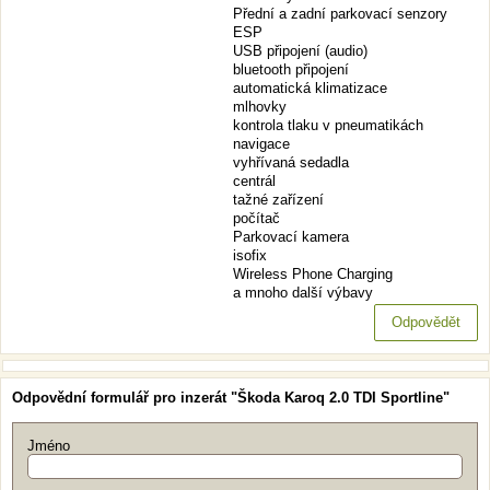
Přední a zadní parkovací senzory
ESP
USB připojení (audio)
bluetooth připojení
automatická klimatizace
mlhovky
kontrola tlaku v pneumatikách
navigace
vyhřívaná sedadla
centrál
tažné zařízení
počítač
Parkovací kamera
isofix
Wireless Phone Charging
a mnoho další výbavy
Odpovědět
Odpovědní formulář pro inzerát "Škoda Karoq 2.0 TDI Sportline"
Jméno