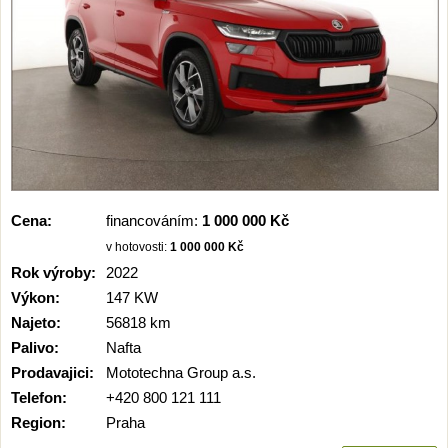
Cena:
financováním:
1 000 000 Kč
v hotovosti:
1 000 000 Kč
Rok výroby:
2022
Výkon:
147 KW
Najeto:
56818 km
Palivo:
Nafta
Prodavajici:
Mototechna Group a.s.
Telefon:
+420 800 121 111
Region:
Praha