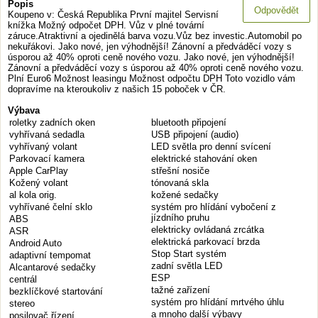
Popis
Odpovědět
Koupeno v: Česká Republika První majitel Servisní
knížka Možný odpočet DPH. Vůz v plné tovární
záruce.Atraktivní a ojedinělá barva vozu.Vůz bez investic.Automobil po
nekuřákovi. Jako nové, jen výhodnější! Zánovní a předváděcí vozy s
úsporou až 40% oproti ceně nového vozu. Jako nové, jen výhodnější!
Zánovní a předváděcí vozy s úsporou až 40% oproti ceně nového vozu.
Plní Euro6 Možnost leasingu Možnost odpočtu DPH Toto vozidlo vám
dopravíme na kteroukoliv z našich 15 poboček v ČR.
Výbava
roletky zadních oken
bluetooth připojení
vyhřívaná sedadla
USB připojení (audio)
vyhřívaný volant
LED světla pro denní svícení
Parkovací kamera
elektrické stahování oken
Apple CarPlay
střešní nosiče
Kožený volant
tónovaná skla
al kola orig.
kožené sedačky
vyhřívané čelní sklo
systém pro hlídání vybočení z
jízdního pruhu
ABS
elektricky ovládaná zrcátka
ASR
elektrická parkovací brzda
Android Auto
Stop Start systém
adaptivní tempomat
zadní světla LED
Alcantarové sedačky
ESP
centrál
tažné zařízení
bezklíčkové startování
systém pro hlídání mrtvého úhlu
stereo
a mnoho další výbavy
posilovač řízení