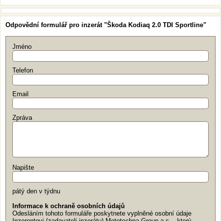
Odpovědní formulář pro inzerát "Škoda Kodiaq 2.0 TDI Sportline"
Jméno
Telefon
Email
Zpráva
Napište
pátý den v týdnu
Informace k ochraně osobních údajů
Odesláním tohoto formuláře poskytnete vyplněné osobní údaje
Inzerentovi (zadavateli inzerátu) Mototechna Group a.s. , který