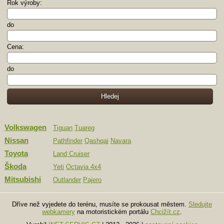
Rok výroby:
do
Cena:
do
Volkswagen
Tiguan
Tuareg
Nissan
Pathfinder
Qashqai
Navara
Toyota
Land Cruiser
Škoda
Yeti
Octavia 4x4
Mitsubishi
Outlander
Pajero
Dříve než vyjedete do terénu, musíte se prokousat městem.
Sledujte
webkamery
na motoristickém portálu
Chcižít.cz
.