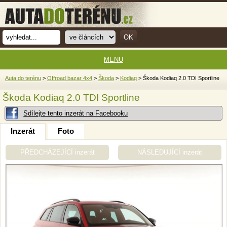
MENU
Auta do terénu
>
Offroad bazar 4x4
>
Škoda
>
Kodiaq
> Škoda Kodiaq 2.0 TDI Sportline
Škoda Kodiaq 2.0 TDI Sportline
Sdílejte tento inzerát na Facebooku
Inzerát
Foto
PŘEDCHÁZEJÍCÍ inzerát
NÁSLEDUJÍCÍ inzerát