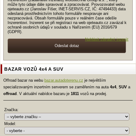
může tyto údaje dále spravovat a zpracovávat. Provozovatel webu
ojeteauto.cz (Jaroslav Fišer, INET-SERVIS.CZ, IČ: 47494433) data
odeslaná prostřednictvím tohoto formuláře nespravuje ani
nezpracovává. Obsah formuláře pouze v reálném čase odešle
Inzerentovi. Inzerent se při registraci na web ojeteauto.cz zavázal k
ochraně osobních údajů v souladu s Nařízením (EU) 2016/679
(GDPR).
Nahlásit závadný inzerát
BAZAR VOZŮ 4x4 A SUV
Offroad bazar na webu
bazar.autadoterenu.cz
je největším
specializovaným inzertním serverem se zaměřením na auta
4x4
,
SUV
a
offroad
. V aktuální nabídce bazaru je
1811
vozů na prodej.
Značka:
Model: