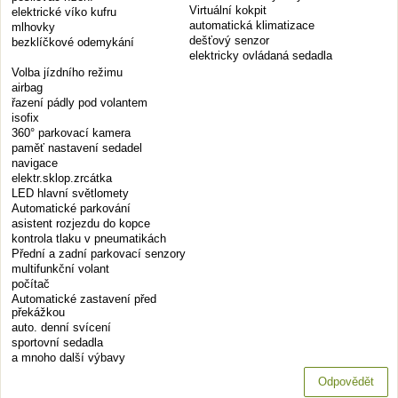
Virtuální kokpit
elektrické víko kufru
automatická klimatizace
mlhovky
dešťový senzor
bezklíčkové odemykání
elektricky ovládaná sedadla
Volba jízdního režimu
airbag
řazení pádly pod volantem
isofix
360° parkovací kamera
paměť nastavení sedadel
navigace
elektr.sklop.zrcátka
LED hlavní světlomety
Automatické parkování
asistent rozjezdu do kopce
kontrola tlaku v pneumatikách
Přední a zadní parkovací senzory
multifunkční volant
počítač
Automatické zastavení před
překážkou
auto. denní svícení
sportovní sedadla
a mnoho další výbavy
Odpovědět