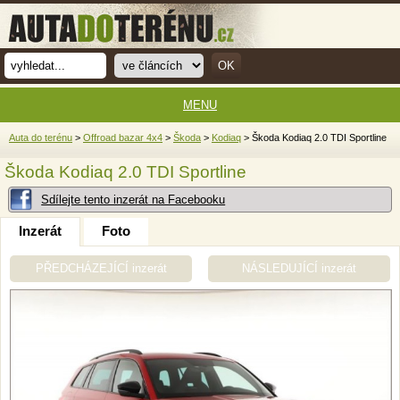
MENU
Auta do terénu
>
Offroad bazar 4x4
>
Škoda
>
Kodiaq
> Škoda Kodiaq 2.0 TDI Sportline
Škoda Kodiaq 2.0 TDI Sportline
Sdílejte tento inzerát na Facebooku
Inzerát
Foto
PŘEDCHÁZEJÍCÍ inzerát
NÁSLEDUJÍCÍ inzerát