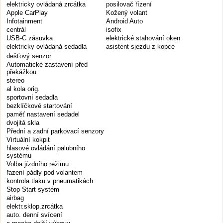
elektricky ovládaná zrcátka
posilovač řízení
Apple CarPlay
Kožený volant
Infotainment
Android Auto
centrál
isofix
USB-C zásuvka
elektrické stahování oken
elektricky ovládaná sedadla
asistent sjezdu z kopce
dešťový senzor
Automatické zastavení před
překážkou
stereo
al kola orig.
sportovní sedadla
bezklíčkové startování
paměť nastavení sedadel
dvojitá skla
Přední a zadní parkovací senzory
Virtuální kokpit
hlasové ovládání palubního
systému
Volba jízdního režimu
řazení pádly pod volantem
kontrola tlaku v pneumatikách
Stop Start systém
airbag
elektr.sklop.zrcátka
auto. denní svícení