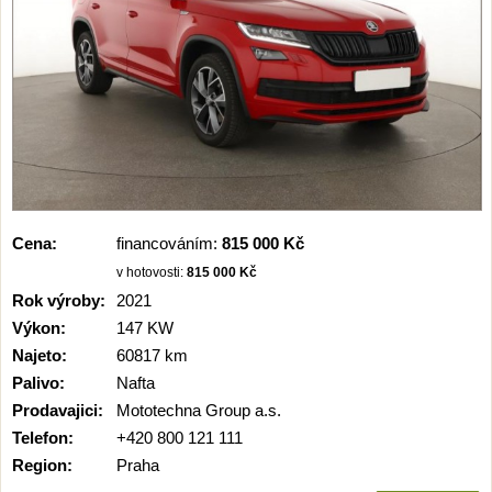
Cena:
financováním:
815 000 Kč
v hotovosti:
815 000 Kč
Rok výroby:
2021
Výkon:
147 KW
Najeto:
60817 km
Palivo:
Nafta
Prodavajici:
Mototechna Group a.s.
Telefon:
+420 800 121 111
Region:
Praha