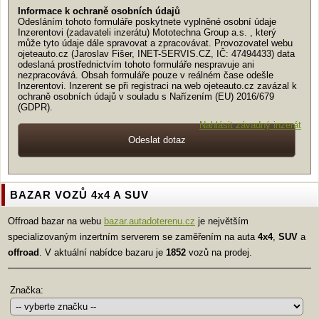
Informace k ochraně osobních údajů
Odesláním tohoto formuláře poskytnete vyplněné osobní údaje
Inzerentovi (zadavateli inzerátu) Mototechna Group a.s. , který
může tyto údaje dále spravovat a zpracovávat. Provozovatel webu
ojeteauto.cz (Jaroslav Fišer, INET-SERVIS.CZ, IČ: 47494433) data
odeslaná prostřednictvím tohoto formuláře nespravuje ani
nezpracovává. Obsah formuláře pouze v reálném čase odešle
Inzerentovi. Inzerent se při registraci na web ojeteauto.cz zavázal k
ochraně osobních údajů v souladu s Nařízením (EU) 2016/679
(GDPR).
Nahlásit závadný inzerát
BAZAR VOZŮ 4x4 A SUV
Offroad bazar na webu
bazar.autadoterenu.cz
je největším
specializovaným inzertním serverem se zaměřením na auta
4x4
,
SUV
a
offroad
. V aktuální nabídce bazaru je
1852
vozů na prodej.
Značka: