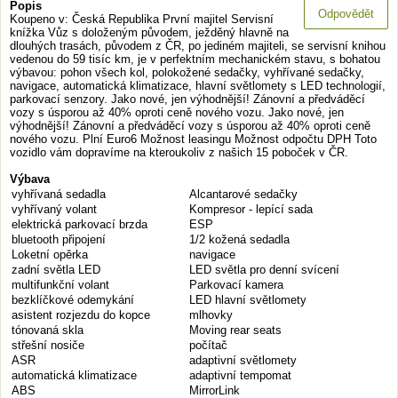
Popis
Odpovědět
Koupeno v: Česká Republika První majitel Servisní
knížka Vůz s doloženým původem, ježděný hlavně na
dlouhých trasách, původem z ČR, po jediném majiteli, se servisní knihou
vedenou do 59 tisíc km, je v perfektním mechanickém stavu, s bohatou
výbavou: pohon všech kol, polokožené sedačky, vyhřívané sedačky,
navigace, automatická klimatizace, hlavní světlomety s LED technologií,
parkovací senzory. Jako nové, jen výhodnější! Zánovní a předváděcí
vozy s úsporou až 40% oproti ceně nového vozu. Jako nové, jen
výhodnější! Zánovní a předváděcí vozy s úsporou až 40% oproti ceně
nového vozu. Plní Euro6 Možnost leasingu Možnost odpočtu DPH Toto
vozidlo vám dopravíme na kteroukoliv z našich 15 poboček v ČR.
Výbava
vyhřívaná sedadla
Alcantarové sedačky
vyhřívaný volant
Kompresor - lepící sada
elektrická parkovací brzda
ESP
bluetooth připojení
1/2 kožená sedadla
Loketní opěrka
navigace
zadní světla LED
LED světla pro denní svícení
multifunkční volant
Parkovací kamera
bezklíčkové odemykání
LED hlavní světlomety
asistent rozjezdu do kopce
mlhovky
tónovaná skla
Moving rear seats
střešní nosiče
počítač
ASR
adaptivní světlomety
automatická klimatizace
adaptivní tempomat
ABS
MirrorLink