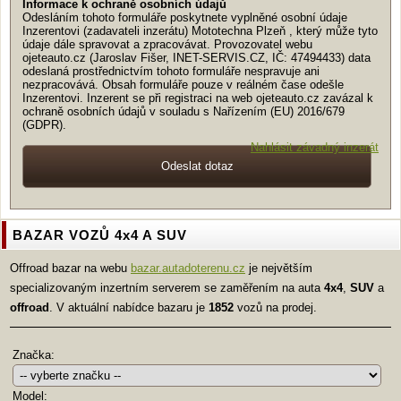
Informace k ochraně osobních údajů
Odesláním tohoto formuláře poskytnete vyplněné osobní údaje
Inzerentovi (zadavateli inzerátu) Mototechna Plzeň , který může tyto
údaje dále spravovat a zpracovávat. Provozovatel webu
ojeteauto.cz (Jaroslav Fišer, INET-SERVIS.CZ, IČ: 47494433) data
odeslaná prostřednictvím tohoto formuláře nespravuje ani
nezpracovává. Obsah formuláře pouze v reálném čase odešle
Inzerentovi. Inzerent se při registraci na web ojeteauto.cz zavázal k
ochraně osobních údajů v souladu s Nařízením (EU) 2016/679
(GDPR).
Nahlásit závadný inzerát
BAZAR VOZŮ 4x4 A SUV
Offroad bazar na webu
bazar.autadoterenu.cz
je největším
specializovaným inzertním serverem se zaměřením na auta
4x4
,
SUV
a
offroad
. V aktuální nabídce bazaru je
1852
vozů na prodej.
Značka:
Model: