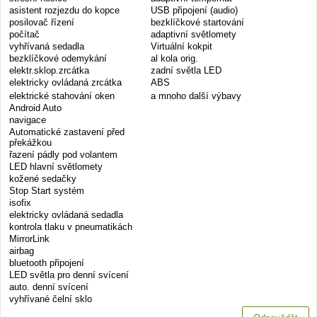
asistent rozjezdu do kopce
USB připojení (audio)
posilovač řízení
bezklíčkové startování
počítač
adaptivní světlomety
vyhřívaná sedadla
Virtuální kokpit
bezklíčkové odemykání
al kola orig.
elektr.sklop.zrcátka
zadní světla LED
elektricky ovládaná zrcátka
ABS
elektrické stahování oken
a mnoho další výbavy
Android Auto
navigace
Automatické zastavení před
překážkou
řazení pádly pod volantem
LED hlavní světlomety
kožené sedačky
Stop Start systém
isofix
elektricky ovládaná sedadla
kontrola tlaku v pneumatikách
MirrorLink
airbag
bluetooth připojení
LED světla pro denní svícení
auto. denní svícení
vyhřívané čelní sklo