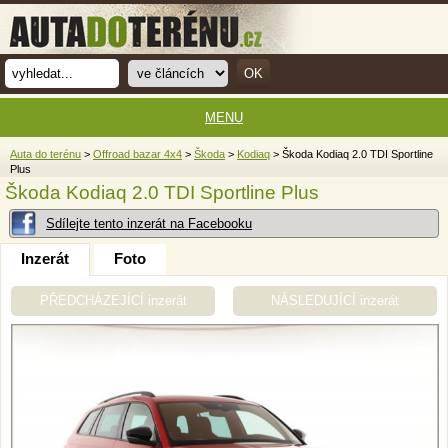
MENU
Auta do terénu
>
Offroad bazar 4x4
>
Škoda
>
Kodiaq
> Škoda Kodiaq 2.0 TDI Sportline
Plus
Škoda Kodiaq 2.0 TDI Sportline Plus
Sdílejte tento inzerát na Facebooku
Inzerát
Foto
PŘEDCHÁZEJÍCÍ inzerát
NÁSLEDUJÍCÍ inzerát