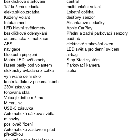
bezklíčkové startování
centrál
1/2 kožená sedadla
multifunkční volant
elektr.sklop.zrcátka
Loketní opěrka
Kožený volant
dešťový senzor
Infotainment
Alcantarové sedačky
LED hlavní světlomety
Apple CarPlay
bezklíčkové odemykání
Přední a zadní parkovací senzory
automatická klimatizace
počítač
ABS
elektrické stahování oken
navigace
LED světla pro denní svícení
bluetooth připojení
airbag
Matrix LED světlomety
Stop Start systém
řazení pádly pod volantem
Parkovací kamera
elektricky ovládaná zrcátka
isofix
vyhřívané čelní sklo
kontrola tlaku v pneumatikách
230V zásuvka
tónovaná skla
Volba jízdního režimu
MirrorLink
USB-C zásuvka
Automatická dálková světla
mlhovky
posilovač řízení
Automatické zastavení před
překážkou
asistent rozjezdu do kopce