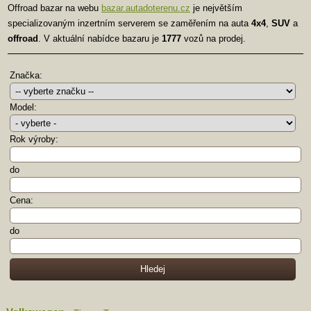
Offroad bazar na webu
bazar.autadoterenu.cz
je největším
specializovaným inzertním serverem se zaměřením na auta
4x4
,
SUV
a
offroad
. V aktuální nabídce bazaru je
1777
vozů na prodej.
Značka:
Model:
Rok výroby:
do
Cena:
do