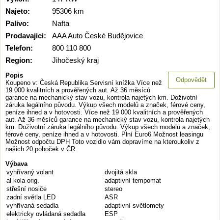
Najeto:
95306 km
Palivo:
Nafta
Prodavajici:
AAA Auto České Budějovice
Telefon:
800 110 800
Region:
Jihočeský kraj
Popis
Odpovědět
Koupeno v: Česká Republika Servisní knížka Více než
19 000 kvalitních a prověřených aut. Až 36 měsíců
garance na mechanický stav vozu, kontrola najetých km. Doživotní
záruka legálního původu. Výkup všech modelů a značek, férové ceny,
peníze ihned a v hotovosti. Více než 19 000 kvalitních a prověřených
aut. Až 36 měsíců garance na mechanický stav vozu, kontrola najetých
km. Doživotní záruka legálního původu. Výkup všech modelů a značek,
férové ceny, peníze ihned a v hotovosti. Plní Euro6 Možnost leasingu
Možnost odpočtu DPH Toto vozidlo vám dopravíme na kteroukoliv z
našich 20 poboček v ČR.
Výbava
vyhřívaný volant
dvojitá skla
al kola orig.
adaptivní tempomat
střešní nosiče
stereo
zadní světla LED
ASR
vyhřívaná sedadla
adaptivní světlomety
elektricky ovládaná sedadla
ESP