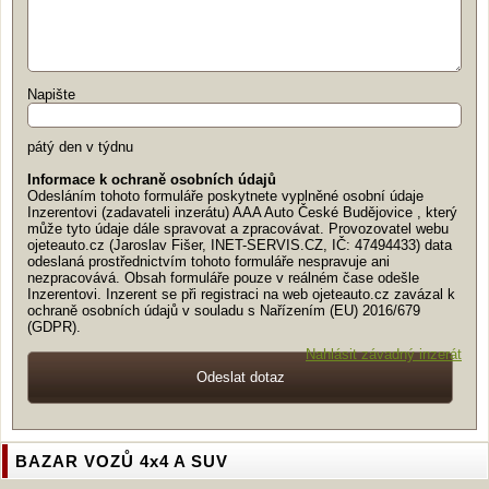
Napište
pátý den v týdnu
Informace k ochraně osobních údajů
Odesláním tohoto formuláře poskytnete vyplněné osobní údaje
Inzerentovi (zadavateli inzerátu) AAA Auto České Budějovice , který
může tyto údaje dále spravovat a zpracovávat. Provozovatel webu
ojeteauto.cz (Jaroslav Fišer, INET-SERVIS.CZ, IČ: 47494433) data
odeslaná prostřednictvím tohoto formuláře nespravuje ani
nezpracovává. Obsah formuláře pouze v reálném čase odešle
Inzerentovi. Inzerent se při registraci na web ojeteauto.cz zavázal k
ochraně osobních údajů v souladu s Nařízením (EU) 2016/679
(GDPR).
Nahlásit závadný inzerát
BAZAR VOZŮ 4x4 A SUV