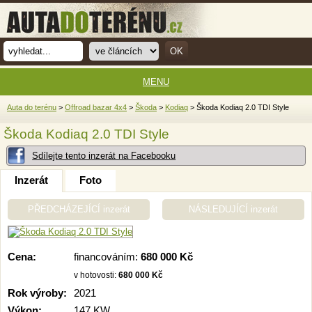
MENU
Auta do terénu
>
Offroad bazar 4x4
>
Škoda
>
Kodiaq
> Škoda Kodiaq 2.0 TDI Style
Škoda Kodiaq 2.0 TDI Style
Sdílejte tento inzerát na Facebooku
Inzerát
Foto
PŘEDCHÁZEJÍCÍ inzerát
NÁSLEDUJÍCÍ inzerát
Cena:
financováním:
680 000 Kč
v hotovosti:
680 000 Kč
Rok výroby:
2021
Výkon:
147 KW