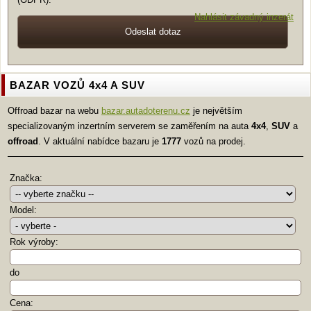
Nahlásit závadný inzerát
BAZAR VOZŮ 4x4 A SUV
Offroad bazar na webu
bazar.autadoterenu.cz
je největším
specializovaným inzertním serverem se zaměřením na auta
4x4
,
SUV
a
offroad
. V aktuální nabídce bazaru je
1777
vozů na prodej.
Značka:
Model:
Rok výroby:
do
Cena: