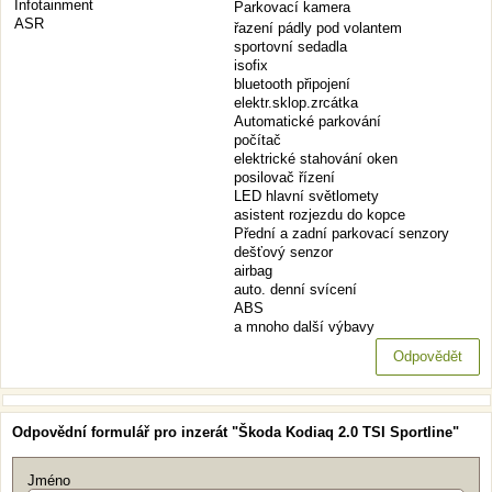
Infotainment
Parkovací kamera
ASR
řazení pádly pod volantem
sportovní sedadla
isofix
bluetooth připojení
elektr.sklop.zrcátka
Automatické parkování
počítač
elektrické stahování oken
posilovač řízení
LED hlavní světlomety
asistent rozjezdu do kopce
Přední a zadní parkovací senzory
dešťový senzor
airbag
auto. denní svícení
ABS
a mnoho další výbavy
Odpovědět
Odpovědní formulář pro inzerát "Škoda Kodiaq 2.0 TSI Sportline"
Jméno