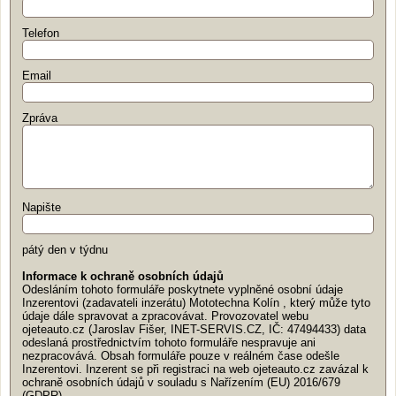
Telefon
Email
Zpráva
Napište
pátý den v týdnu
Informace k ochraně osobních údajů
Odesláním tohoto formuláře poskytnete vyplněné osobní údaje
Inzerentovi (zadavateli inzerátu) Mototechna Kolín , který může tyto
údaje dále spravovat a zpracovávat. Provozovatel webu
ojeteauto.cz (Jaroslav Fišer, INET-SERVIS.CZ, IČ: 47494433) data
odeslaná prostřednictvím tohoto formuláře nespravuje ani
nezpracovává. Obsah formuláře pouze v reálném čase odešle
Inzerentovi. Inzerent se při registraci na web ojeteauto.cz zavázal k
ochraně osobních údajů v souladu s Nařízením (EU) 2016/679
(GDPR).