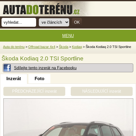
MENU
Auta do terénu
>
Offroad bazar 4x4
>
Škoda
>
Kodiaq
> Škoda Kodiaq 2.0 TSI Sportline
Škoda Kodiaq 2.0 TSI Sportline
Sdílejte tento inzerát na Facebooku
Inzerát
Foto
PŘEDCHÁZEJÍCÍ inzerát
NÁSLEDUJÍCÍ inzerát