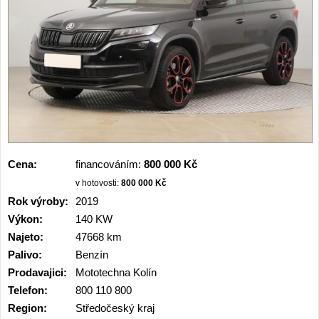
Cena:
financováním:
800 000 Kč
v hotovosti:
800 000 Kč
Rok výroby:
2019
Výkon:
140 KW
Najeto:
47668 km
Palivo:
Benzín
Prodavajici:
Mototechna Kolín
Telefon:
800 110 800
Region:
Středočeský kraj