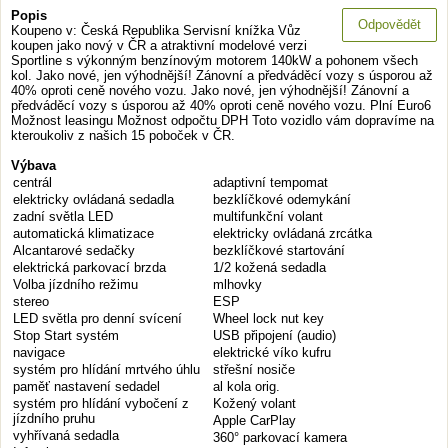
Popis
Odpovědět
Koupeno v: Česká Republika Servisní knížka Vůz
koupen jako nový v ČR a atraktivní modelové verzi
Sportline s výkonným benzínovým motorem 140kW a pohonem všech
kol. Jako nové, jen výhodnější! Zánovní a předváděcí vozy s úsporou až
40% oproti ceně nového vozu. Jako nové, jen výhodnější! Zánovní a
předváděcí vozy s úsporou až 40% oproti ceně nového vozu. Plní Euro6
Možnost leasingu Možnost odpočtu DPH Toto vozidlo vám dopravíme na
kteroukoliv z našich 15 poboček v ČR.
Výbava
centrál
adaptivní tempomat
elektricky ovládaná sedadla
bezklíčkové odemykání
zadní světla LED
multifunkční volant
automatická klimatizace
elektricky ovládaná zrcátka
Alcantarové sedačky
bezklíčkové startování
elektrická parkovací brzda
1/2 kožená sedadla
Volba jízdního režimu
mlhovky
stereo
ESP
LED světla pro denní svícení
Wheel lock nut key
Stop Start systém
USB připojení (audio)
navigace
elektrické víko kufru
systém pro hlídání mrtvého úhlu
střešní nosiče
paměť nastavení sedadel
al kola orig.
systém pro hlídání vybočení z
Kožený volant
jízdního pruhu
Apple CarPlay
vyhřívaná sedadla
360° parkovací kamera