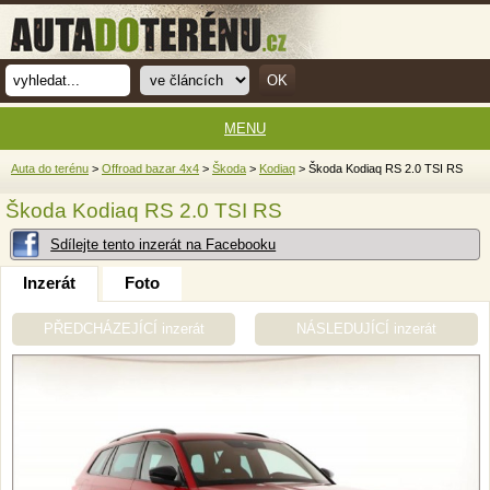
MENU
Auta do terénu
>
Offroad bazar 4x4
>
Škoda
>
Kodiaq
> Škoda Kodiaq RS 2.0 TSI RS
Škoda Kodiaq RS 2.0 TSI RS
Sdílejte tento inzerát na Facebooku
Inzerát
Foto
PŘEDCHÁZEJÍCÍ inzerát
NÁSLEDUJÍCÍ inzerát