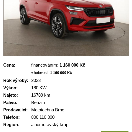
Cena:
financováním:
1 160 000 Kč
v hotovosti:
1 160 000 Kč
Rok výroby:
2023
Výkon:
180 KW
Najeto:
16789 km
Palivo:
Benzín
Prodavajici:
Mototechna Brno
Telefon:
800 110 800
Region:
Jihomoravský kraj