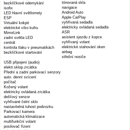
tónovaná skla
bezklíčkové odemykání
navigace
isofix
Android Auto
LED hlavní světlomety
Apple CarPlay
ESP
vyhřívaná sedadla
Virtuální kokpit
elektricky ovládaná sedadla
elektrické víko kufru
ASR
MirrorLink
asistent sjezdu z kopce
zadní světla LED
vyhřívaný volant
centrál
elektrické stahování oken
kontrola tlaku v pneumatikách
airbag
bezklíčkové startování
střešní nosiče
USB připojení (audio)
elektr.sklop.zrcátka
Přední a zadní parkovací senzory
auto. denní svícení
počítač
Kožený volant
elektricky ovládaná zrcátka
dešťový senzor
vyhřívané čelní sklo
nastavitelná tuhost podvozku
Parkovací kamera
automatická klimatizace
multifunkční volant
posilovač řízení