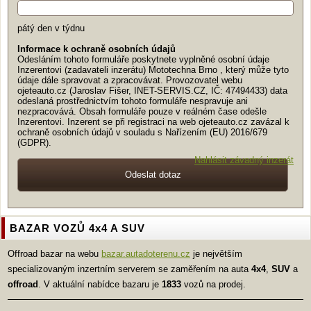
pátý den v týdnu
Informace k ochraně osobních údajů
Odesláním tohoto formuláře poskytnete vyplněné osobní údaje
Inzerentovi (zadavateli inzerátu) Mototechna Brno , který může tyto
údaje dále spravovat a zpracovávat. Provozovatel webu
ojeteauto.cz (Jaroslav Fišer, INET-SERVIS.CZ, IČ: 47494433) data
odeslaná prostřednictvím tohoto formuláře nespravuje ani
nezpracovává. Obsah formuláře pouze v reálném čase odešle
Inzerentovi. Inzerent se při registraci na web ojeteauto.cz zavázal k
ochraně osobních údajů v souladu s Nařízením (EU) 2016/679
(GDPR).
Nahlásit závadný inzerát
BAZAR VOZŮ 4x4 A SUV
Offroad bazar na webu
bazar.autadoterenu.cz
je největším
specializovaným inzertním serverem se zaměřením na auta
4x4
,
SUV
a
offroad
. V aktuální nabídce bazaru je
1833
vozů na prodej.