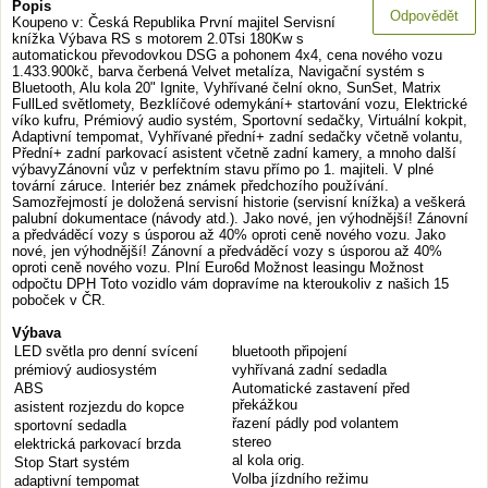
Popis
Odpovědět
Koupeno v: Česká Republika První majitel Servisní
knížka Výbava RS s motorem 2.0Tsi 180Kw s
automatickou převodovkou DSG a pohonem 4x4, cena nového vozu
1.433.900kč, barva čerbená Velvet metalíza, Navigační systém s
Bluetooth, Alu kola 20" Ignite, Vyhřívané čelní okno, SunSet, Matrix
FullLed světlomety, Bezklíčové odemykání+ startování vozu, Elektrické
víko kufru, Prémiový audio systém, Sportovní sedačky, Virtuální kokpit,
Adaptivní tempomat, Vyhřívané přední+ zadní sedačky včetně volantu,
Přední+ zadní parkovací asistent včetně zadní kamery, a mnoho další
výbavyZánovní vůz v perfektním stavu přímo po 1. majiteli. V plné
tovární záruce. Interiér bez známek předchozího používání.
Samozřejmostí je doložená servisní historie (servisní knížka) a veškerá
palubní dokumentace (návody atd.). Jako nové, jen výhodnější! Zánovní
a předváděcí vozy s úsporou až 40% oproti ceně nového vozu. Jako
nové, jen výhodnější! Zánovní a předváděcí vozy s úsporou až 40%
oproti ceně nového vozu. Plní Euro6d Možnost leasingu Možnost
odpočtu DPH Toto vozidlo vám dopravíme na kteroukoliv z našich 15
poboček v ČR.
Výbava
LED světla pro denní svícení
bluetooth připojení
prémiový audiosystém
vyhřívaná zadní sedadla
ABS
Automatické zastavení před
překážkou
asistent rozjezdu do kopce
řazení pádly pod volantem
sportovní sedadla
stereo
elektrická parkovací brzda
al kola orig.
Stop Start systém
Volba jízdního režimu
adaptivní tempomat