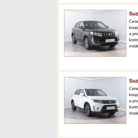
Suz
Cen
koup
a pr
kont
mode
serv
36 m
Suz
Cen
koup
a pr
kont
mode
000 
mech