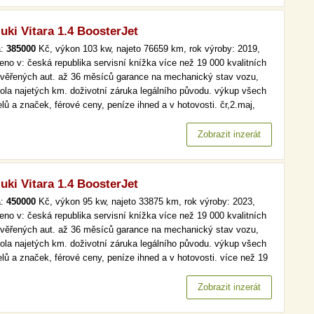
uki Vitara 1.4 BoosterJet
a:
385000
Kč, výkon 103 kw, najeto 76659 km, rok výroby: 2019,
eno v: česká republika servisní knížka více než 19 000 kvalitních
ověřených aut. až 36 měsíců garance na mechanický stav vozu,
rola najetých km. doživotní záruka legálního původu. výkup všech
lů a značek, férové ceny, peníze ihned a v hotovosti. čr,2.maj,
.kniha, tempomat více než 19 000 kvalitních a prověřených aut. až
ěsíců garance na mechanický stav vozu, kontrola…
Zobrazit inzerát
uki Vitara 1.4 BoosterJet
a:
450000
Kč, výkon 95 kw, najeto 33875 km, rok výroby: 2023,
eno v: česká republika servisní knížka více než 19 000 kvalitních
ověřených aut. až 36 měsíců garance na mechanický stav vozu,
rola najetých km. doživotní záruka legálního původu. výkup všech
lů a značek, férové ceny, peníze ihned a v hotovosti. více než 19
kvalitních a prověřených aut. až 36 měsíců garance na
anický stav vozu, kontrola najetých km. doživotní záruka…
Zobrazit inzerát