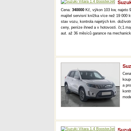
Suzuk
Cena:
340000
Kč, výkon 103 kw, najeto 9
majitel servisní knížka více než 19 000
stav vozu, kontrola najetých km. doživo
ceny, peníze ihned a v hotovosti. čr,1.ma
aut. až 36 měsíců garance na mechanic
Suz
Cen
koup
a pr
kont
mode
temp
až 3
Suzuk