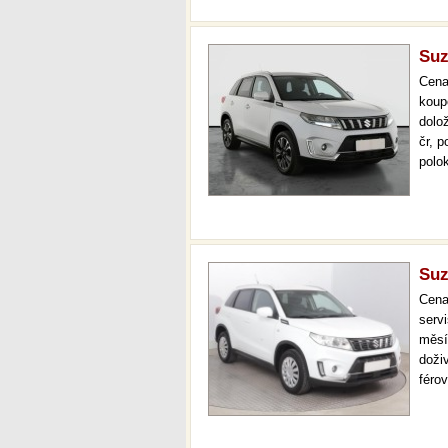
Suz
Cen
koup
dolo
čr, 
polo
klim
více
na…
Suz
Cen
serv
měsí
doži
féro
více
mech