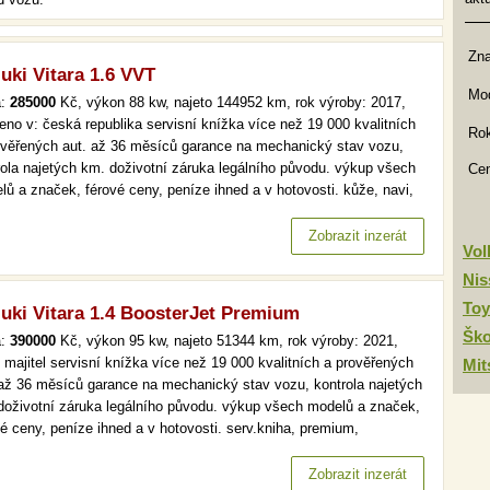
Zn
uki Vitara 1.6 VVT
Mod
a:
285000
Kč, výkon 88 kw, najeto 144952 km, rok výroby: 2017,
eno v: česká republika servisní knížka více než 19 000 kvalitních
Rok
ověřených aut. až 36 měsíců garance na mechanický stav vozu,
rola najetých km. doživotní záruka legálního původu. výkup všech
Ce
lů a značek, férové ceny, peníze ihned a v hotovosti. kůže, navi,
omat, park. senzory více než 19 000 kvalitních a prověřených aut.
6 měsíců garance na mechanický stav vozu, kontrola…
Zobrazit inzerát
Vo
Nis
Toy
uki Vitara 1.4 BoosterJet Premium
Šk
a:
390000
Kč, výkon 95 kw, najeto 51344 km, rok výroby: 2021,
í majitel servisní knížka více než 19 000 kvalitních a prověřených
Mit
 až 36 měsíců garance na mechanický stav vozu, kontrola najetých
doživotní záruka legálního původu. výkup všech modelů a značek,
vé ceny, peníze ihned a v hotovosti. serv.kniha, premium,
omat více než 19 000 kvalitních a prověřených aut. až 36 měsíců
nce na mechanický stav vozu, kontrola najetých km.…
Zobrazit inzerát