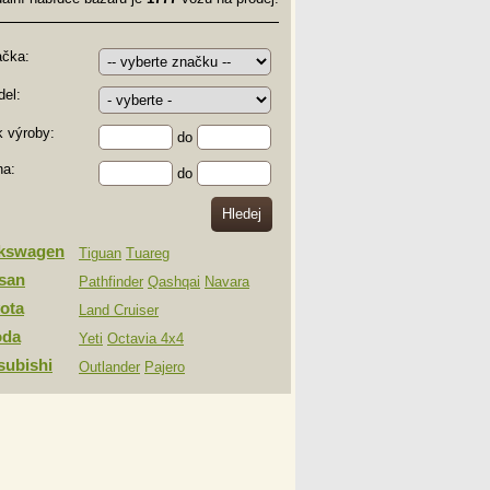
ačka:
el:
 výroby:
do
na:
do
lkswagen
Tiguan
Tuareg
san
Pathfinder
Qashqai
Navara
ota
Land Cruiser
oda
Yeti
Octavia 4x4
subishi
Outlander
Pajero