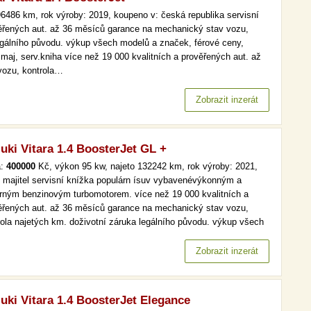
6486 km, rok výroby: 2019, koupeno v: česká republika servisní
věřených aut. až 36 měsíců garance na mechanický stav vozu,
legálního původu. výkup všech modelů a značek, férové ceny,
.maj, serv.kniha více než 19 000 kvalitních a prověřených aut. až
vozu, kontrola…
Zobrazit inzerát
uki Vitara 1.4 BoosterJet GL +
a:
400000
Kč, výkon 95 kw, najeto 132242 km, rok výroby: 2021,
í majitel servisní knížka populárn ísuv vybavenévýkonným a
rným benzinovým turbomotorem. více než 19 000 kvalitních a
ěřených aut. až 36 měsíců garance na mechanický stav vozu,
rola najetých km. doživotní záruka legálního původu. výkup všech
lů a značek, férové ceny, peníze ihned a v hotovosti. digi klima,
tainment více než 19 000 kvalitních a prověřených aut. až 36…
Zobrazit inzerát
uki Vitara 1.4 BoosterJet Elegance