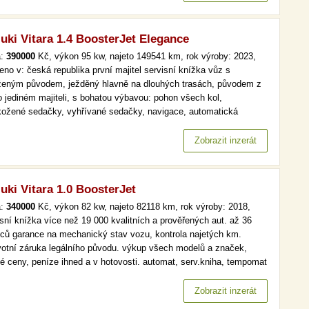
uki Vitara 1.4 BoosterJet Elegance
a:
390000
Kč, výkon 95 kw, najeto 149541 km, rok výroby: 2023,
eno v: česká republika první majitel servisní knížka vůz s
ženým původem, ježděný hlavně na dlouhých trasách, původem z
po jediném majiteli, s bohatou výbavou: pohon všech kol,
kožené sedačky, vyhřívané sedačky, navigace, automatická
atizace, hlavní světlomety s led technologií, parkovací kamera.
 než 19 000 kvalitních a prověřených aut. až 36 měsíců garance
Zobrazit inzerát
uki Vitara 1.0 BoosterJet
a:
340000
Kč, výkon 82 kw, najeto 82118 km, rok výroby: 2018,
isní knížka více než 19 000 kvalitních a prověřených aut. až 36
ců garance na mechanický stav vozu, kontrola najetých km.
votní záruka legálního původu. výkup všech modelů a značek,
vé ceny, peníze ihned a v hotovosti. automat, serv.kniha, tempomat
 než 19 000 kvalitních a prověřených aut. až 36 měsíců garance na
anický stav vozu, kontrola najetých km. doživotní záruka…
Zobrazit inzerát