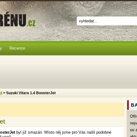
ky
Recenze
x4
> Suzuki Vitara 1.4 BoosterJet
BA
Off
et
nej
se 
oosterJet
byl již smazán. Místo něj jsme pro Vás našli podobné
akt
d vozů.