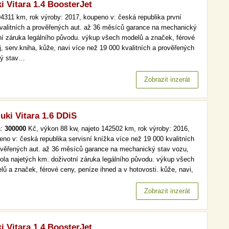
i Vitara 1.4 BoosterJet
4311 km, rok výroby: 2017, koupeno v: česká republika první
 kvalitních a prověřených aut. až 36 měsíců garance na mechanický
tní záruka legálního původu. výkup všech modelů a značek, férové
j, serv.kniha, kůže, navi více než 19 000 kvalitních a prověřených
ký stav…
Zobrazit inzerát
uki Vitara 1.6 DDiS
a:
300000
Kč, výkon 88 kw, najeto 142502 km, rok výroby: 2016,
eno v: česká republika servisní knížka více než 19 000 kvalitních
ověřených aut. až 36 měsíců garance na mechanický stav vozu,
rola najetých km. doživotní záruka legálního původu. výkup všech
lů a značek, férové ceny, peníze ihned a v hotovosti. kůže, navi,
omat, park. senzory více než 19 000 kvalitních a prověřených aut.
6 měsíců garance na mechanický stav vozu, kontrola…
Zobrazit inzerát
i Vitara 1.4 BoosterJet