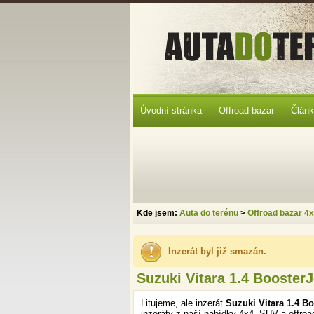
Úvodní stránka
Offroad bazar
Člán
Kde jsem:
Auta do terénu
>
Offroad bazar 4
Inzerát byl již smazán.
Suzuki Vitara 1.4 BoosterJ
Litujeme, ale inzerát
Suzuki Vitara 1.4 B
inzeráty z naší nabídky 4x4, SUV a offroa