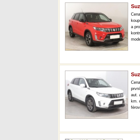
Suz
Cen
koup
a pr
kont
mode
000 
mech
Suz
Cen
prvn
aut.
km. 
férov
prov
kont