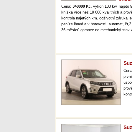
Cena:
340000
Kč, výkon 103 kw, najeto 9
knížka více než 19 000 kvalitních a pro
kontrola najetých km. doživotní záruka 
peníze ihned a v hotovosti. automat, čr,2
36 měsíců garance na mechanický stav 
Suz
Cen
prvn
úspo
prov
kont
mode
info
Suz