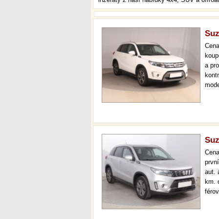
Suz
Cen
koup
a pr
kont
mode
temp
až 3
Suz
Cen
prvn
aut.
km. 
féro
temp
gara