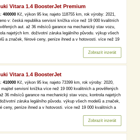
uki Vitara 1.4 BoosterJet Premium
a:
400000
Kč, výkon 95 kw, najeto 118755 km, rok výroby: 2021,
eno v: česká republika servisní knížka více než 19 000 kvalitních
ověřených aut. až 36 měsíců garance na mechanický stav vozu,
rola najetých km. doživotní záruka legálního původu. výkup všech
lů a značek, férové ceny, peníze ihned a v hotovosti. více než 19
kvalitních a prověřených aut. až 36 měsíců garance na
anický stav vozu, kontrola najetých km. doživotní záruka…
Zobrazit inzerát
uki Vitara 1.4 BoosterJet
a:
410000
Kč, výkon 95 kw, najeto 73399 km, rok výroby: 2020,
í majitel servisní knížka více než 19 000 kvalitních a prověřených
 až 36 měsíců garance na mechanický stav vozu, kontrola najetých
doživotní záruka legálního původu. výkup všech modelů a značek,
é ceny, peníze ihned a v hotovosti. více než 19 000 kvalitních a
ěřených aut. až 36 měsíců garance na mechanický stav vozu,
rola najetých km. doživotní záruka legálního původu.…
Zobrazit inzerát