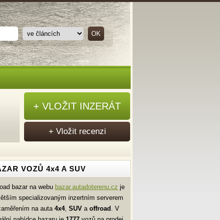
+ VLOŽIT INZERÁT
+ Vložit recenzi
ZAR VOZŮ 4x4 A SUV
road bazar na webu
bazar.autadoterenu.cz
je
větším specializovaným inzertním serverem
zaměřením na auta
4x4
,
SUV
a
offroad
. V
uální nabídce bazaru je
1777
vozů na prodej.