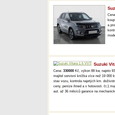
Suz
Cen
koup
a pr
kont
mode
navi
měsí
Suzuki Vit
Cena:
330000
Kč, výkon 88 kw, najeto 93
majitel servisní knížka více než 19 000
stav vozu, kontrola najetých km. doživo
ceny, peníze ihned a v hotovosti. čr,1.ma
aut. až 36 měsíců garance na mechanic