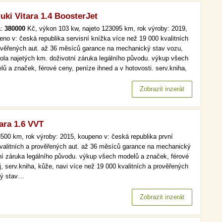
uki Vitara 1.4 BoosterJet
a:
380000
Kč, výkon 103 kw, najeto 123095 km, rok výroby: 2019,
eno v: česká republika servisní knížka více než 19 000 kvalitních
ověřených aut. až 36 měsíců garance na mechanický stav vozu,
rola najetých km. doživotní záruka legálního původu. výkup všech
lů a značek, férové ceny, peníze ihned a v hotovosti. serv.kniha,
, tempomat více než 19 000 kvalitních a prověřených aut. až 36
ců garance na mechanický stav vozu, kontrola najetých…
Zobrazit inzerát
ara 1.6 VVT
500 km, rok výroby: 2015, koupeno v: česká republika první
 kvalitních a prověřených aut. až 36 měsíců garance na mechanický
tní záruka legálního původu. výkup všech modelů a značek, férové
j, serv.kniha, kůže, navi více než 19 000 kvalitních a prověřených
ký stav…
Zobrazit inzerát