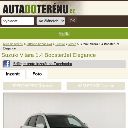
MENU
Auta do terénu
>
Offroad bazar 4x4
>
Suzuki
>
Vitara
> Suzuki Vitara 1.4 BoosterJet
Elegance
Suzuki Vitara 1.4 BoosterJet Elegance
Sdílejte tento inzerát na Facebooku
Inzerát
Foto
PŘEDCHÁZEJÍCÍ inzerát
NÁSLEDUJÍCÍ inzerát