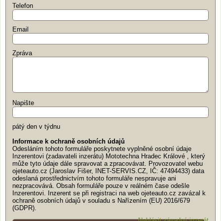
Telefon
Email
Zpráva
Napište
pátý den v týdnu
Informace k ochraně osobních údajů
Odesláním tohoto formuláře poskytnete vyplněné osobní údaje
Inzerentovi (zadavateli inzerátu) Mototechna Hradec Králové , který
může tyto údaje dále spravovat a zpracovávat. Provozovatel webu
ojeteauto.cz (Jaroslav Fišer, INET-SERVIS.CZ, IČ: 47494433) data
odeslaná prostřednictvím tohoto formuláře nespravuje ani
nezpracovává. Obsah formuláře pouze v reálném čase odešle
Inzerentovi. Inzerent se při registraci na web ojeteauto.cz zavázal k
ochraně osobních údajů v souladu s Nařízením (EU) 2016/679
(GDPR).
Nahlásit závadný inzerát