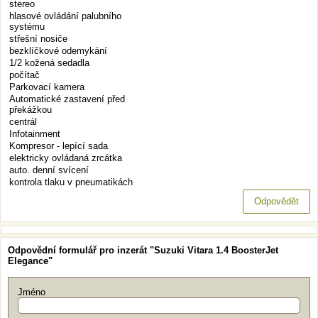
stereo
hlasové ovládání palubního
systému
střešní nosiče
bezklíčkové odemykání
1/2 kožená sedadla
počítač
Parkovací kamera
Automatické zastavení před
překážkou
centrál
Infotainment
Kompresor - lepící sada
elektricky ovládaná zrcátka
auto. denní svícení
kontrola tlaku v pneumatikách
Odpovědět
Odpovědní formulář pro inzerát "Suzuki Vitara 1.4 BoosterJet
Elegance"
Jméno