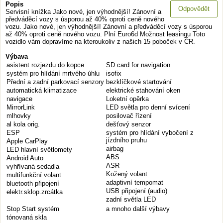
Popis
Odpovědět
Servisní knížka Jako nové, jen výhodnější! Zánovní a
předváděcí vozy s úsporou až 40% oproti ceně nového
vozu. Jako nové, jen výhodnější! Zánovní a předváděcí vozy s úsporou
až 40% oproti ceně nového vozu. Plní Euro6d Možnost leasingu Toto
vozidlo vám dopravíme na kteroukoliv z našich 15 poboček v ČR.
Výbava
asistent rozjezdu do kopce
SD card for navigation
systém pro hlídání mrtvého úhlu
isofix
Přední a zadní parkovací senzory
bezklíčkové startování
automatická klimatizace
elektrické stahování oken
navigace
Loketní opěrka
MirrorLink
LED světla pro denní svícení
mlhovky
posilovač řízení
al kola orig.
dešťový senzor
ESP
systém pro hlídání vybočení z
jízdního pruhu
Apple CarPlay
airbag
LED hlavní světlomety
ABS
Android Auto
ASR
vyhřívaná sedadla
Kožený volant
multifunkční volant
adaptivní tempomat
bluetooth připojení
USB připojení (audio)
elektr.sklop.zrcátka
zadní světla LED
Stop Start systém
a mnoho další výbavy
tónovaná skla