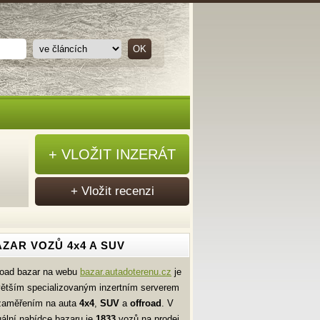
+ VLOŽIT INZERÁT
+ Vložit recenzi
ZAR VOZŮ 4x4 A SUV
road bazar na webu
bazar.autadoterenu.cz
je
větším specializovaným inzertním serverem
zaměřením na auta
4x4
,
SUV
a
offroad
. V
uální nabídce bazaru je
1833
vozů na prodej.