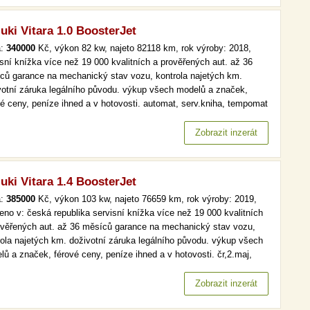
uki Vitara 1.0 BoosterJet
a:
340000
Kč, výkon 82 kw, najeto 82118 km, rok výroby: 2018,
isní knížka více než 19 000 kvalitních a prověřených aut. až 36
ců garance na mechanický stav vozu, kontrola najetých km.
votní záruka legálního původu. výkup všech modelů a značek,
vé ceny, peníze ihned a v hotovosti. automat, serv.kniha, tempomat
 než 19 000 kvalitních a prověřených aut. až 36 měsíců garance na
anický stav vozu, kontrola najetých km. doživotní záruka…
Zobrazit inzerát
uki Vitara 1.4 BoosterJet
a:
385000
Kč, výkon 103 kw, najeto 76659 km, rok výroby: 2019,
eno v: česká republika servisní knížka více než 19 000 kvalitních
ověřených aut. až 36 měsíců garance na mechanický stav vozu,
rola najetých km. doživotní záruka legálního původu. výkup všech
lů a značek, férové ceny, peníze ihned a v hotovosti. čr,2.maj,
.kniha, tempomat více než 19 000 kvalitních a prověřených aut. až
ěsíců garance na mechanický stav vozu, kontrola…
Zobrazit inzerát