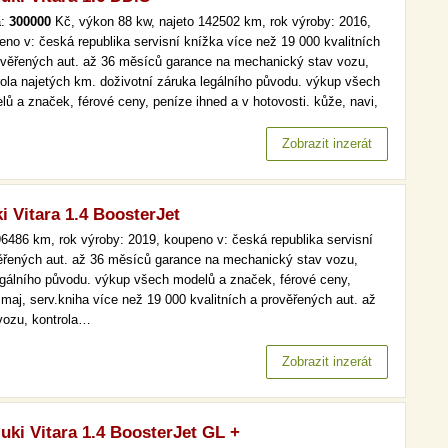
a:
300000
Kč, výkon 88 kw, najeto 142502 km, rok výroby: 2016,
eno v: česká republika servisní knížka více než 19 000 kvalitních
ověřených aut. až 36 měsíců garance na mechanický stav vozu,
rola najetých km. doživotní záruka legálního původu. výkup všech
lů a značek, férové ceny, peníze ihned a v hotovosti. kůže, navi,
omat, park. senzory více než 19 000 kvalitních a prověřených aut.
6 měsíců garance na mechanický stav vozu, kontrola…
Zobrazit inzerát
i Vitara 1.4 BoosterJet
6486 km, rok výroby: 2019, koupeno v: česká republika servisní
věřených aut. až 36 měsíců garance na mechanický stav vozu,
legálního původu. výkup všech modelů a značek, férové ceny,
.maj, serv.kniha více než 19 000 kvalitních a prověřených aut. až
vozu, kontrola…
Zobrazit inzerát
uki Vitara 1.4 BoosterJet GL +