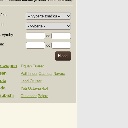
ačka:
el:
 výroby:
do
na:
do
lkswagen
Tiguan
Tuareg
san
Pathfinder
Qashqai
Navara
ota
Land Cruiser
oda
Yeti
Octavia 4x4
subishi
Outlander
Pajero