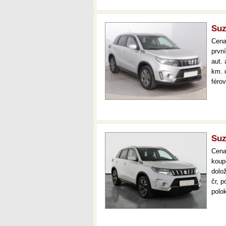
Suz
Cen
prvn
aut.
km. 
féro
temp
gara
Suz
Cen
koup
dolo
čr, 
polo
klim
více
na…