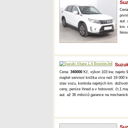
Suz
Cen
prvn
aut.
km. 
férov
prov
kont
Suzuk
Cena:
340000
Kč, výkon 103 kw, najeto 9
majitel servisní knížka více než 19 000
stav vozu, kontrola najetých km. doživo
ceny, peníze ihned a v hotovosti. čr,1.ma
aut. až 36 měsíců garance na mechanic
Suz