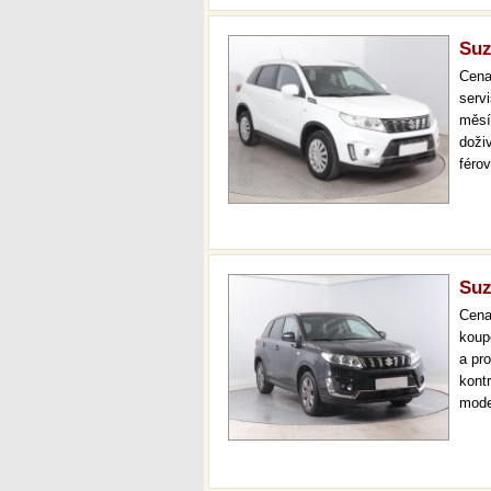
Suz
Cen
serv
měsí
doži
féro
více
mech
Suz
Cen
koup
a pr
kont
mode
serv
36 m