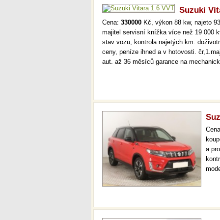
Suzuki Vit
Cena:
330000
Kč, výkon 88 kw, najeto 93
majitel servisní knížka více než 19 000
stav vozu, kontrola najetých km. doživo
ceny, peníze ihned a v hotovosti. čr,1.ma
aut. až 36 měsíců garance na mechanic
Suz
Cen
koup
a pr
kont
mode
000 
mech