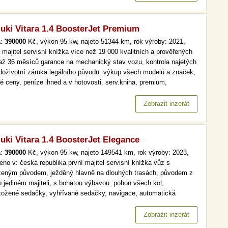
uki Vitara 1.4 BoosterJet Premium
a:
390000
Kč, výkon 95 kw, najeto 51344 km, rok výroby: 2021,
í majitel servisní knížka více než 19 000 kvalitních a prověřených
 až 36 měsíců garance na mechanický stav vozu, kontrola najetých
doživotní záruka legálního původu. výkup všech modelů a značek,
vé ceny, peníze ihned a v hotovosti. serv.kniha, premium,
omat více než 19 000 kvalitních a prověřených aut. až 36 měsíců
nce na mechanický stav vozu, kontrola najetých km.…
Zobrazit inzerát
uki Vitara 1.4 BoosterJet Elegance
a:
390000
Kč, výkon 95 kw, najeto 149541 km, rok výroby: 2023,
eno v: česká republika první majitel servisní knížka vůz s
ženým původem, ježděný hlavně na dlouhých trasách, původem z
po jediném majiteli, s bohatou výbavou: pohon všech kol,
kožené sedačky, vyhřívané sedačky, navigace, automatická
atizace, hlavní světlomety s led technologií, parkovací kamera.
 než 19 000 kvalitních a prověřených aut. až 36 měsíců garance
Zobrazit inzerát