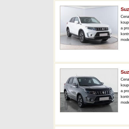
Suz
Cen
koup
a pr
kont
mode
000 
mech
Suz
Cen
koup
a pr
kont
mode
navi
měsí