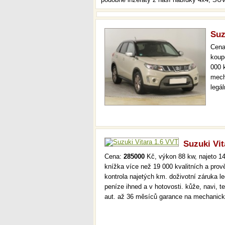
Suz
Cen
koup
000 
mech
legá
ihne
19 0
mec
Suzuki Vit
Cena:
285000
Kč, výkon 88 kw, najeto 14
knížka více než 19 000 kvalitních a pro
kontrola najetých km. doživotní záruka 
peníze ihned a v hotovosti. kůže, navi, 
aut. až 36 měsíců garance na mechanick