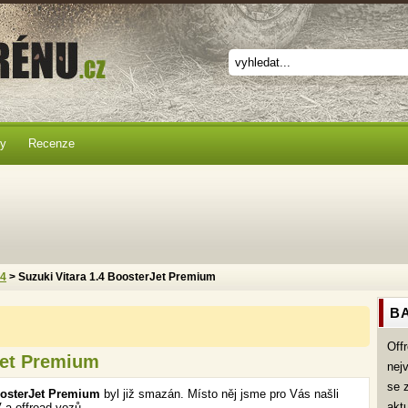
ky
Recenze
x4
> Suzuki Vitara 1.4 BoosterJet Premium
BA
Off
Jet Premium
nej
se 
oosterJet Premium
byl již smazán. Místo něj jsme pro Vás našli
akt
 a offroad vozů.