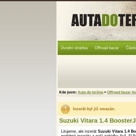
Úvodní stránka
Offroad bazar
Člán
Kde jsem:
Auta do terénu
>
Offroad bazar 4
Inzerát byl již smazán.
Suzuki Vitara 1.4 Booster
Litujeme, ale inzerát
Suzuki Vitara 1.4 B
podobné inzeráty z naší nabídky 4x4, SUV