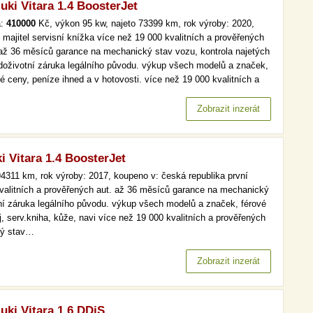
uki Vitara 1.4 BoosterJet
a:
410000
Kč, výkon 95 kw, najeto 73399 km, rok výroby: 2020,
í majitel servisní knížka více než 19 000 kvalitních a prověřených
 až 36 měsíců garance na mechanický stav vozu, kontrola najetých
doživotní záruka legálního původu. výkup všech modelů a značek,
é ceny, peníze ihned a v hotovosti. více než 19 000 kvalitních a
ěřených aut. až 36 měsíců garance na mechanický stav vozu,
rola najetých km. doživotní záruka legálního původu.…
Zobrazit inzerát
i Vitara 1.4 BoosterJet
4311 km, rok výroby: 2017, koupeno v: česká republika první
 kvalitních a prověřených aut. až 36 měsíců garance na mechanický
tní záruka legálního původu. výkup všech modelů a značek, férové
j, serv.kniha, kůže, navi více než 19 000 kvalitních a prověřených
ký stav…
Zobrazit inzerát
uki Vitara 1.6 DDiS