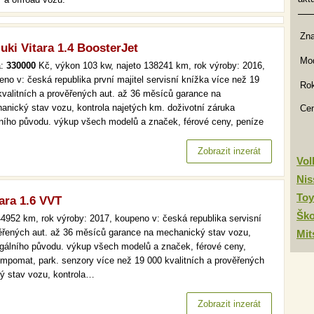
Zn
uki Vitara 1.4 BoosterJet
Mod
a:
330000
Kč, výkon 103 kw, najeto 138241 km, rok výroby: 2016,
eno v: česká republika první majitel servisní knížka více než 19
Rok
kvalitních a prověřených aut. až 36 měsíců garance na
anický stav vozu, kontrola najetých km. doživotní záruka
Ce
lního původu. výkup všech modelů a značek, férové ceny, peníze
d a v hotovosti. automat, kůže, tempomat, park. kamera více než
00 kvalitních a prověřených aut. až 36 měsíců garance na
Zobrazit inzerát
Vo
hanický…
Nis
Toy
ara 1.6 VVT
Šk
4952 km, rok výroby: 2017, koupeno v: česká republika servisní
věřených aut. až 36 měsíců garance na mechanický stav vozu,
Mit
legálního původu. výkup všech modelů a značek, férové ceny,
tempomat, park. senzory více než 19 000 kvalitních a prověřených
ý stav vozu, kontrola…
Zobrazit inzerát