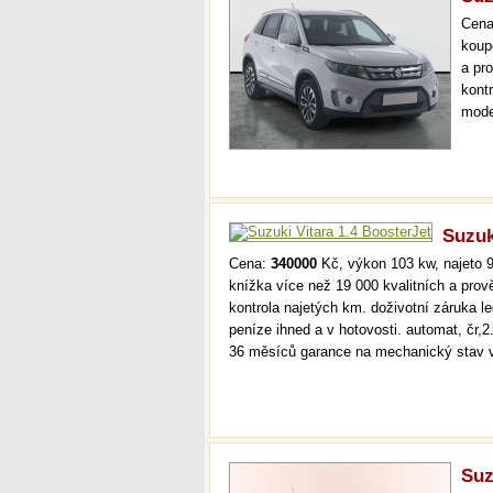
Cen
koup
a pr
kont
mode
temp
až 3
Suzuk
Cena:
340000
Kč, výkon 103 kw, najeto 9
knížka více než 19 000 kvalitních a pro
kontrola najetých km. doživotní záruka 
peníze ihned a v hotovosti. automat, čr,2
36 měsíců garance na mechanický stav 
Suz