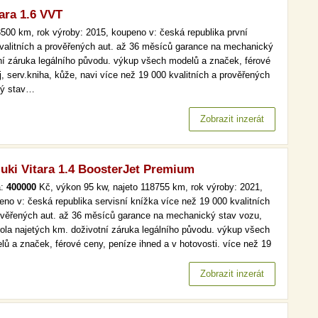
ara 1.6 VVT
500 km, rok výroby: 2015, koupeno v: česká republika první
 kvalitních a prověřených aut. až 36 měsíců garance na mechanický
tní záruka legálního původu. výkup všech modelů a značek, férové
j, serv.kniha, kůže, navi více než 19 000 kvalitních a prověřených
ký stav…
Zobrazit inzerát
uki Vitara 1.4 BoosterJet Premium
a:
400000
Kč, výkon 95 kw, najeto 118755 km, rok výroby: 2021,
eno v: česká republika servisní knížka více než 19 000 kvalitních
ověřených aut. až 36 měsíců garance na mechanický stav vozu,
rola najetých km. doživotní záruka legálního původu. výkup všech
lů a značek, férové ceny, peníze ihned a v hotovosti. více než 19
kvalitních a prověřených aut. až 36 měsíců garance na
anický stav vozu, kontrola najetých km. doživotní záruka…
Zobrazit inzerát