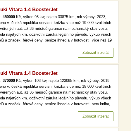
uki Vitara 1.4 BoosterJet
a:
450000
Kč, výkon 95 kw, najeto 33875 km, rok výroby: 2023,
eno v: česká republika servisní knížka více než 19 000 kvalitních
ověřených aut. až 36 měsíců garance na mechanický stav vozu,
rola najetých km. doživotní záruka legálního původu. výkup všech
lů a značek, férové ceny, peníze ihned a v hotovosti. více než 19
kvalitních a prověřených aut. až 36 měsíců garance na
anický stav vozu, kontrola najetých km. doživotní záruka…
Zobrazit inzerát
uki Vitara 1.4 BoosterJet
a:
370000
Kč, výkon 103 kw, najeto 123095 km, rok výroby: 2019,
eno v: česká republika servisní knížka více než 19 000 kvalitních
ověřených aut. až 36 měsíců garance na mechanický stav vozu,
rola najetých km. doživotní záruka legálního původu. výkup všech
lů a značek, férové ceny, peníze ihned a v hotovosti. serv.kniha,
, tempomat více než 19 000 kvalitních a prověřených aut. až 36
ců garance na mechanický stav vozu, kontrola najetých…
Zobrazit inzerát