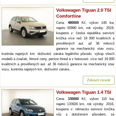
Volkswagen Tiguan 2.0 TSI
Comfortline
Cena:
480000
Kč, výkon 140 kw,
najeto 50990 km, rok výroby: 2019,
koupeno v: česká republika servisní
knížka více než 19 000 kvalitních a
prověřených aut. až 36 měsíců
garance na mechanický stav vozu,
kontrola najetých km. doživotní záruka legálního původu. výkup všech
modelů a značek, férové ceny, peníze ihned a v hotovosti. více než 19 000
kvalitních a prověřených aut. až 36 měsíců garance na mechanický stav
vozu, kontrola najetých km. doživotní záruka…
Zobrazit inzerát
Volkswagen Tiguan 1.4 TSI
Cena:
330000
Kč, výkon 110 kw,
najeto 133926 km, rok výroby: 2016,
koupeno v: německo servisní knížka
vůz s doloženým původem, se