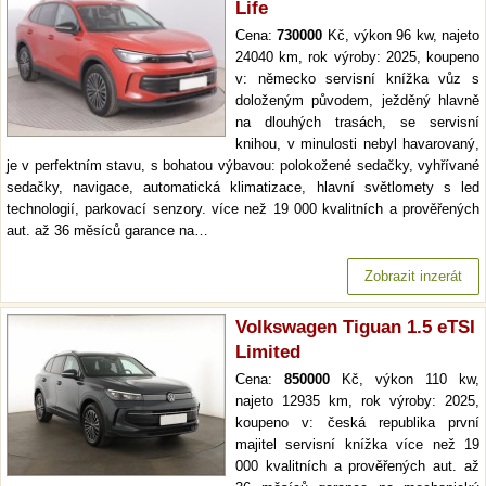
Life
Cena:
730000
Kč, výkon 96 kw, najeto
24040 km, rok výroby: 2025, koupeno
v: německo servisní knížka vůz s
doloženým původem, ježděný hlavně
na dlouhých trasách, se servisní
knihou, v minulosti nebyl havarovaný,
je v perfektním stavu, s bohatou výbavou: polokožené sedačky, vyhřívané
sedačky, navigace, automatická klimatizace, hlavní světlomety s led
technologií, parkovací senzory. více než 19 000 kvalitních a prověřených
aut. až 36 měsíců garance na…
Zobrazit inzerát
Volkswagen Tiguan 1.5 eTSI
Limited
Cena:
850000
Kč, výkon 110 kw,
najeto 12935 km, rok výroby: 2025,
koupeno v: česká republika první
majitel servisní knížka více než 19
000 kvalitních a prověřených aut. až