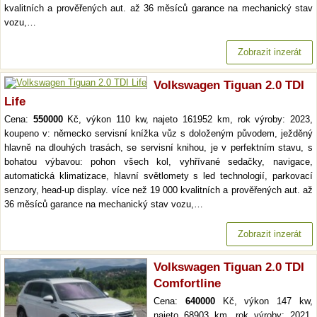
kvalitních a prověřených aut. až 36 měsíců garance na mechanický stav
vozu,…
Zobrazit inzerát
Volkswagen Tiguan 2.0 TDI
Life
Cena:
550000
Kč, výkon 110 kw, najeto 161952 km, rok výroby: 2023,
koupeno v: německo servisní knížka vůz s doloženým původem, ježděný
hlavně na dlouhých trasách, se servisní knihou, je v perfektním stavu, s
bohatou výbavou: pohon všech kol, vyhřívané sedačky, navigace,
automatická klimatizace, hlavní světlomety s led technologií, parkovací
senzory, head-up display. více než 19 000 kvalitních a prověřených aut. až
36 měsíců garance na mechanický stav vozu,…
Zobrazit inzerát
Volkswagen Tiguan 2.0 TDI
Comfortline
Cena:
640000
Kč, výkon 147 kw,
najeto 68903 km, rok výroby: 2021,