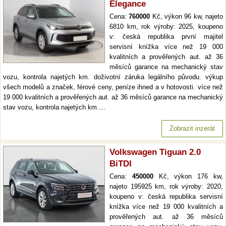
Elegance
Cena:
760000
Kč, výkon 96 kw, najeto
6810 km, rok výroby: 2025, koupeno
v: česká republika první majitel
servisní knížka více než 19 000
kvalitních a prověřených aut. až 36
měsíců garance na mechanický stav
vozu, kontrola najetých km. doživotní záruka legálního původu. výkup
všech modelů a značek, férové ceny, peníze ihned a v hotovosti. více než
19 000 kvalitních a prověřených aut. až 36 měsíců garance na mechanický
stav vozu, kontrola najetých km.…
Zobrazit inzerát
Volkswagen Tiguan 2.0
BiTDI
Cena:
450000
Kč, výkon 176 kw,
najeto 195925 km, rok výroby: 2020,
koupeno v: česká republika servisní
knížka více než 19 000 kvalitních a
prověřených aut. až 36 měsíců