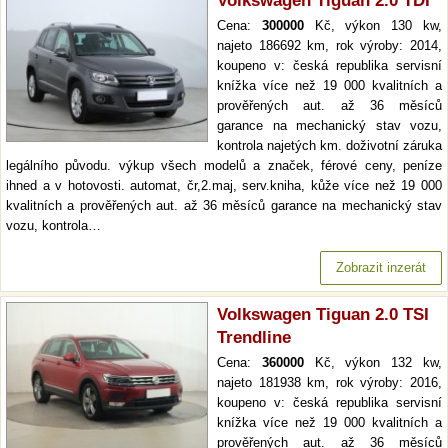
Volkswagen Tiguan 2.0 TDI
Cena:
300000
Kč, výkon 130 kw,
najeto 186692 km, rok výroby: 2014,
koupeno v: česká republika servisní
knížka více než 19 000 kvalitních a
prověřených aut. až 36 měsíců
garance na mechanický stav vozu,
kontrola najetých km. doživotní záruka
legálního původu. výkup všech modelů a značek, férové ceny, peníze
ihned a v hotovosti. automat, čr,2.maj, serv.kniha, kůže více než 19 000
kvalitních a prověřených aut. až 36 měsíců garance na mechanický stav
vozu, kontrola…
Zobrazit inzerát
Volkswagen Tiguan 2.0 TSI
Trendline
Cena:
360000
Kč, výkon 132 kw,
najeto 181938 km, rok výroby: 2016,
koupeno v: česká republika servisní
knížka více než 19 000 kvalitních a
prověřených aut. až 36 měsíců