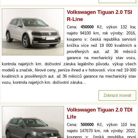
Volkswagen Tiguan 2.0 TSI
R-Line
Cena:
450000
Kč, výkon 132 kw,
najeto 94100 km, rok výroby: 2016,
koupeno v: česká republika servisní
knížka více než 19 000 kvalitních a
prověřených aut. až 36 měsíců
garance na mechanický stav vozu,
kontrola najetých km. doživotní záruka legálního původu. výkup všech
modelů a značek, férové ceny, peníze ihned a v hotovosti. více než 19 000
kvalitních a prověřených aut. až 36 měsíců garance na mechanický stav
vozu, kontrola najetých km. doživotní záruka…
Zobrazit inzerát
Volkswagen Tiguan 2.0 TDI
Life
Cena:
500000
Kč, výkon 110 kw,
najeto 147670 km, rok výroby: 2022,
koupeno v: česká republika první