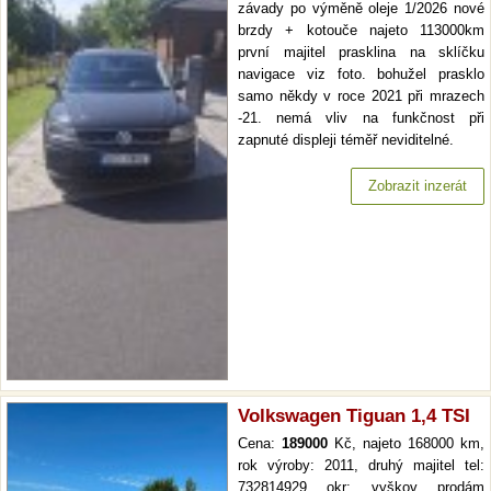
závady po výměně oleje 1/2026 nové
brzdy + kotouče najeto 113000km
první majitel prasklina na sklíčku
navigace viz foto. bohužel prasklo
samo někdy v roce 2021 při mrazech
-21. nemá vliv na funkčnost při
zapnuté displeji téměř neviditelné.
Zobrazit inzerát
Volkswagen Tiguan 1,4 TSI
Cena:
189000
Kč, najeto 168000 km,
rok výroby: 2011, druhý majitel tel:
732814929 okr: vyškov prodám