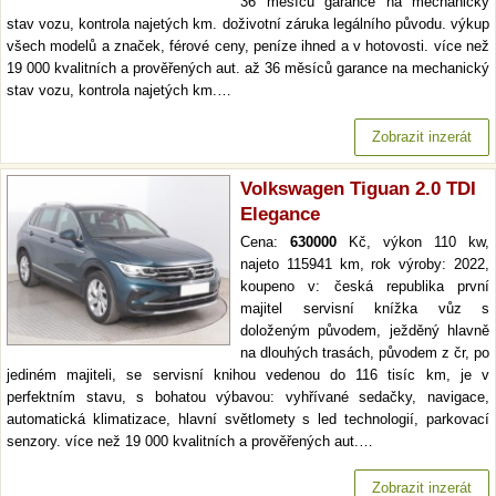
36 měsíců garance na mechanický
stav vozu, kontrola najetých km. doživotní záruka legálního původu. výkup
všech modelů a značek, férové ceny, peníze ihned a v hotovosti. více než
19 000 kvalitních a prověřených aut. až 36 měsíců garance na mechanický
stav vozu, kontrola najetých km.…
Zobrazit inzerát
Volkswagen Tiguan 2.0 TDI
Elegance
Cena:
630000
Kč, výkon 110 kw,
najeto 115941 km, rok výroby: 2022,
koupeno v: česká republika první
majitel servisní knížka vůz s
doloženým původem, ježděný hlavně
na dlouhých trasách, původem z čr, po
jediném majiteli, se servisní knihou vedenou do 116 tisíc km, je v
perfektním stavu, s bohatou výbavou: vyhřívané sedačky, navigace,
automatická klimatizace, hlavní světlomety s led technologií, parkovací
senzory. více než 19 000 kvalitních a prověřených aut.…
Zobrazit inzerát