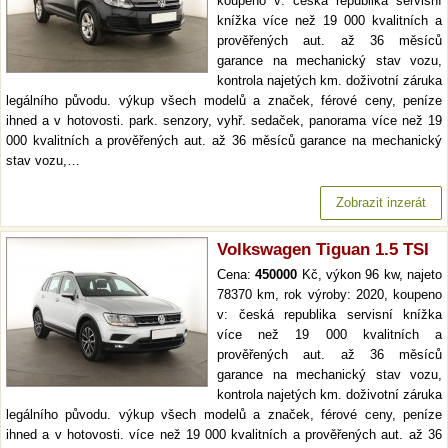
koupeno v: česká republika servisní
knížka více než 19 000 kvalitních a
prověřených aut. až 36 měsíců
garance na mechanický stav vozu,
kontrola najetých km. doživotní záruka
legálního původu. výkup všech modelů a značek, férové ceny, peníze
ihned a v hotovosti. park. senzory, vyhř. sedaček, panorama více než 19
000 kvalitních a prověřených aut. až 36 měsíců garance na mechanický
stav vozu,…
Zobrazit inzerát
Volkswagen Tiguan 1.5 TSI
Cena:
450000
Kč, výkon 96 kw, najeto
78370 km, rok výroby: 2020, koupeno
v: česká republika servisní knížka
více než 19 000 kvalitních a
prověřených aut. až 36 měsíců
garance na mechanický stav vozu,
kontrola najetých km. doživotní záruka
legálního původu. výkup všech modelů a značek, férové ceny, peníze
ihned a v hotovosti. více než 19 000 kvalitních a prověřených aut. až 36