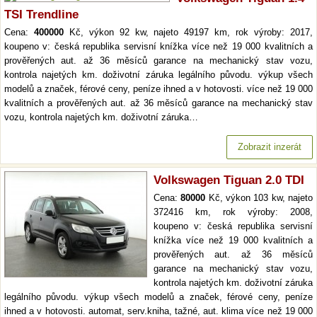
TSI Trendline
Cena:
400000
Kč, výkon 92 kw, najeto 49197 km, rok výroby: 2017,
koupeno v: česká republika servisní knížka více než 19 000 kvalitních a
prověřených aut. až 36 měsíců garance na mechanický stav vozu,
kontrola najetých km. doživotní záruka legálního původu. výkup všech
modelů a značek, férové ceny, peníze ihned a v hotovosti. více než 19 000
kvalitních a prověřených aut. až 36 měsíců garance na mechanický stav
vozu, kontrola najetých km. doživotní záruka…
Zobrazit inzerát
Volkswagen Tiguan 2.0 TDI
Cena:
80000
Kč, výkon 103 kw, najeto
372416 km, rok výroby: 2008,
koupeno v: česká republika servisní
knížka více než 19 000 kvalitních a
prověřených aut. až 36 měsíců
garance na mechanický stav vozu,
kontrola najetých km. doživotní záruka
legálního původu. výkup všech modelů a značek, férové ceny, peníze
ihned a v hotovosti. automat, serv.kniha, tažné, aut. klima více než 19 000