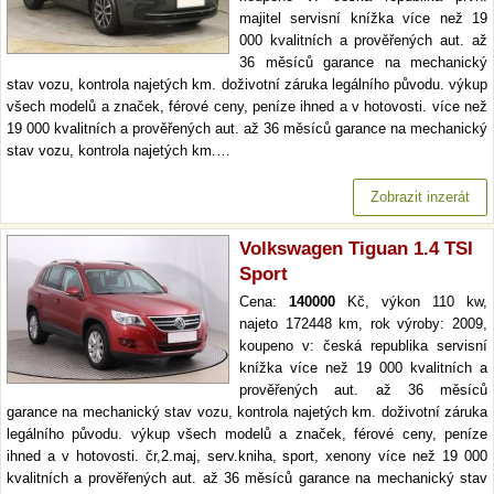
majitel servisní knížka více než 19
000 kvalitních a prověřených aut. až
36 měsíců garance na mechanický
stav vozu, kontrola najetých km. doživotní záruka legálního původu. výkup
všech modelů a značek, férové ceny, peníze ihned a v hotovosti. více než
19 000 kvalitních a prověřených aut. až 36 měsíců garance na mechanický
stav vozu, kontrola najetých km.…
Zobrazit inzerát
Volkswagen Tiguan 1.4 TSI
Sport
Cena:
140000
Kč, výkon 110 kw,
najeto 172448 km, rok výroby: 2009,
koupeno v: česká republika servisní
knížka více než 19 000 kvalitních a
prověřených aut. až 36 měsíců
garance na mechanický stav vozu, kontrola najetých km. doživotní záruka
legálního původu. výkup všech modelů a značek, férové ceny, peníze
ihned a v hotovosti. čr,2.maj, serv.kniha, sport, xenony více než 19 000
kvalitních a prověřených aut. až 36 měsíců garance na mechanický stav