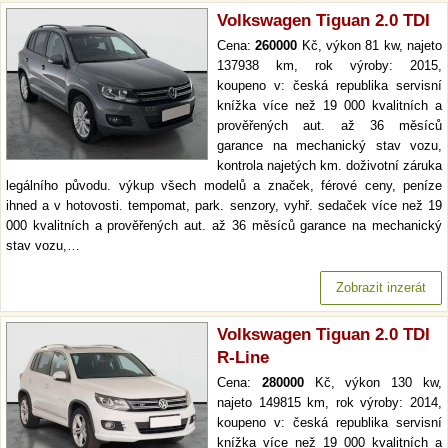
Volkswagen Tiguan 2.0 TDI
Cena:
260000
Kč, výkon 81 kw, najeto
137938 km, rok výroby: 2015,
koupeno v: česká republika servisní
knížka více než 19 000 kvalitních a
prověřených aut. až 36 měsíců
garance na mechanický stav vozu,
kontrola najetých km. doživotní záruka
legálního původu. výkup všech modelů a značek, férové ceny, peníze
ihned a v hotovosti. tempomat, park. senzory, vyhř. sedaček více než 19
000 kvalitních a prověřených aut. až 36 měsíců garance na mechanický
stav vozu,…
Zobrazit inzerát
Volkswagen Tiguan 2.0 TDI
R-Line
Cena:
280000
Kč, výkon 130 kw,
najeto 149815 km, rok výroby: 2014,
koupeno v: česká republika servisní
knížka více než 19 000 kvalitních a