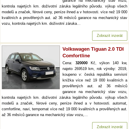
garance na mechanický stav vozu,
kontrola najetých km. doživotní záruka legálního původu. výkup všech
modelů a značek, férové ceny, peníze ihned a v hotovosti. více než 19 000
kvalitních a prověřených aut. až 36 měsíců garance na mechanický stav
vozu, kontrola najetých km. doživotní záruka…
Zobrazit inzerát
Volkswagen Tiguan 2.0 TDI
Comfortline
Cena:
320000
Kč, výkon 140 kw,
najeto 269519 km, rok výroby: 2019,
koupeno v: česká republika servisní
knížka více než 19 000 kvalitních a
prověřených aut. až 36 měsíců
garance na mechanický stav vozu,
kontrola najetých km. doživotní záruka legálního původu. výkup všech
modelů a značek, férové ceny, peníze ihned a v hotovosti. automat,
comfortline, navi, tempomat více než 19 000 kvalitních a prověřených aut.
až 36 měsíců garance na mechanický stav vozu,…
Zobrazit inzerát