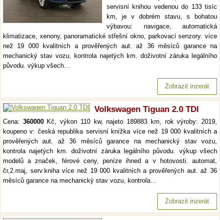
servisní knihou vedenou do 133 tisíc
km, je v dobrém stavu, s bohatou
výbavou: navigace, automatická
klimatizace, xenony, panoramatické střešní okno, parkovací senzory. více
než 19 000 kvalitních a prověřených aut. až 36 měsíců garance na
mechanický stav vozu, kontrola najetých km. doživotní záruka legálního
původu. výkup všech…
Zobrazit inzerát
Volkswagen Tiguan 2.0 TDI
Cena:
360000
Kč, výkon 110 kw, najeto 189883 km, rok výroby: 2019,
koupeno v: česká republika servisní knížka více než 19 000 kvalitních a
prověřených aut. až 36 měsíců garance na mechanický stav vozu,
kontrola najetých km. doživotní záruka legálního původu. výkup všech
modelů a značek, férové ceny, peníze ihned a v hotovosti. automat,
čr,2.maj, serv.kniha více než 19 000 kvalitních a prověřených aut. až 36
měsíců garance na mechanický stav vozu, kontrola…
Zobrazit inzerát