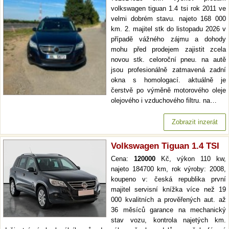
volkswagen tiguan 1.4 tsi rok 2011 ve
velmi dobrém stavu. najeto 168 000
km. 2. majitel stk do listopadu 2026 v
případě vážného zájmu a dohody
mohu před prodejem zajistit zcela
novou stk. celoroční pneu. na autě
jsou profesionálně zatmavená zadní
okna s homologací. aktuálně je
čerstvě po výměně motorového oleje
olejového i vzduchového filtru. na…
Zobrazit inzerát
Volkswagen Tiguan 1.4 TSI
Cena:
120000
Kč, výkon 110 kw,
najeto 184700 km, rok výroby: 2008,
koupeno v: česká republika první
majitel servisní knížka více než 19
000 kvalitních a prověřených aut. až
36 měsíců garance na mechanický
stav vozu, kontrola najetých km.