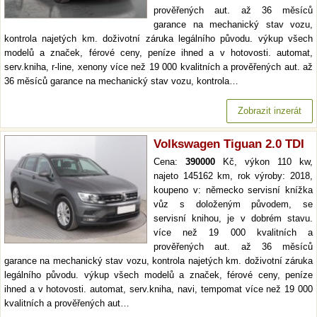
prověřených aut. až 36 měsíců
garance na mechanický stav vozu,
kontrola najetých km. doživotní záruka legálního původu. výkup všech
modelů a značek, férové ceny, peníze ihned a v hotovosti. automat,
serv.kniha, r-line, xenony více než 19 000 kvalitních a prověřených aut. až
36 měsíců garance na mechanický stav vozu, kontrola…
Zobrazit inzerát
Volkswagen Tiguan 2.0 TDI
Cena:
390000
Kč, výkon 110 kw,
najeto 145162 km, rok výroby: 2018,
koupeno v: německo servisní knížka
vůz s doloženým původem, se
servisní knihou, je v dobrém stavu.
více než 19 000 kvalitních a
prověřených aut. až 36 měsíců
garance na mechanický stav vozu, kontrola najetých km. doživotní záruka
legálního původu. výkup všech modelů a značek, férové ceny, peníze
ihned a v hotovosti. automat, serv.kniha, navi, tempomat více než 19 000
kvalitních a prověřených aut…