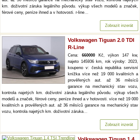
km. doživotní záruka legálního původu. výkup všech modelů a značek,
férové ceny, peníze ihned a v hotovosti. r-line…
Zobrazit inzerát
Volkswagen Tiguan 2.0 TDI
R-Line
Cena:
660000
Kč, výkon 147 kw,
najeto 145936 km, rok výroby: 2023,
koupeno v: česká republika servisní
knížka více než 19 000 kvalitních a
prověřených aut. až 36 měsíců
garance na mechanický stav vozu,
kontrola najetých km. doživotní záruka legálního původu. výkup všech
modelů a značek, férové ceny, peníze ihned a v hotovosti. více než 19 000
kvalitních a prověřených aut. až 36 měsíců garance na mechanický stav
vozu, kontrola najetých km. doživotní záruka…
Zobrazit inzerát
Volkswagen Tiguan 1.4