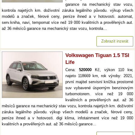
garance na mechanický stav vozu,
kontrola najetých km. doživotní záruka legálního původu. výkup všech
modelů a značek, férové ceny, peníze ihned a v hotovosti. automat,
serv.kniha, navi, tempomat více než 19 000 kvalitních a prověřených aut.
až 36 měsíců garance na mechanický stav vozu, kontrola…
Zobrazit inzerát
Volkswagen Tiguan 1.5 TSI
Life
Cena:
520000
Kč, výkon 110 kw,
najeto 118669 km, rok výroby: 2021,
první majitel servisní knížka prostorné
suv vybavené úsporným benzinovým
turbomotorem. více než 19 000
kvalitních a prověřených aut. až 36
měsíců garance na mechanický stav vozu, kontrola najetých km. doživotní
záruka legálního původu. výkup všech modelů a značek, férové ceny,
peníze ihned a v hotovosti. digi klima, infotainment více než 19 000
kvalitních a prověřených aut. až 36 měsíců garance…