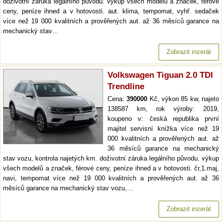
doživotní záruka legálního původu. výkup všech modelů a značek, férové
ceny, peníze ihned a v hotovosti. aut. klima, tempomat, vyhř. sedaček
více než 19 000 kvalitních a prověřených aut. až 36 měsíců garance na
mechanický stav…
Zobrazit inzerát
Volkswagen Tiguan 2.0 TDI
Trendline
Cena:
390000
Kč, výkon 85 kw, najeto
138587 km, rok výroby: 2019,
koupeno v: česká republika první
majitel servisní knížka více než 19
000 kvalitních a prověřených aut. až
36 měsíců garance na mechanický
stav vozu, kontrola najetých km. doživotní záruka legálního původu. výkup
všech modelů a značek, férové ceny, peníze ihned a v hotovosti. čr,1.maj,
navi, tempomat více než 19 000 kvalitních a prověřených aut. až 36
měsíců garance na mechanický stav vozu,…
Zobrazit inzerát