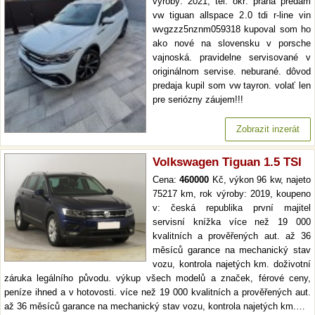
výroby: 2021, tel: okr: praha predám
vw tiguan allspace 2.0 tdi r-line vin
wvgzzz5nznm059318 kupoval som ho
ako nové na slovensku v porsche
vajnoská. pravidelne servisované v
originálnom servise. neburané. dôvod
predaja kupil som vw tayron. volať len
pre seriózny záujem!!!
Zobrazit inzerát
Volkswagen Tiguan 1.5 TSI
Cena:
460000
Kč, výkon 96 kw, najeto
75217 km, rok výroby: 2019, koupeno
v: česká republika první majitel
servisní knížka více než 19 000
kvalitních a prověřených aut. až 36
měsíců garance na mechanický stav
vozu, kontrola najetých km. doživotní
záruka legálního původu. výkup všech modelů a značek, férové ceny,
peníze ihned a v hotovosti. více než 19 000 kvalitních a prověřených aut.
až 36 měsíců garance na mechanický stav vozu, kontrola najetých km.…