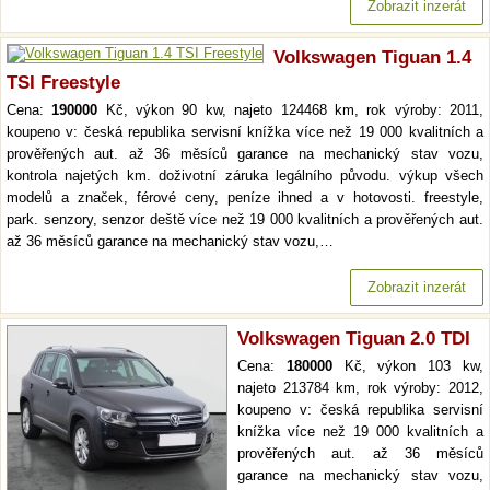
Zobrazit inzerát
Volkswagen Tiguan 1.4
TSI Freestyle
Cena:
190000
Kč, výkon 90 kw, najeto 124468 km, rok výroby: 2011,
koupeno v: česká republika servisní knížka více než 19 000 kvalitních a
prověřených aut. až 36 měsíců garance na mechanický stav vozu,
kontrola najetých km. doživotní záruka legálního původu. výkup všech
modelů a značek, férové ceny, peníze ihned a v hotovosti. freestyle,
park. senzory, senzor deště více než 19 000 kvalitních a prověřených aut.
až 36 měsíců garance na mechanický stav vozu,…
Zobrazit inzerát
Volkswagen Tiguan 2.0 TDI
Cena:
180000
Kč, výkon 103 kw,
najeto 213784 km, rok výroby: 2012,
koupeno v: česká republika servisní
knížka více než 19 000 kvalitních a
prověřených aut. až 36 měsíců
garance na mechanický stav vozu,