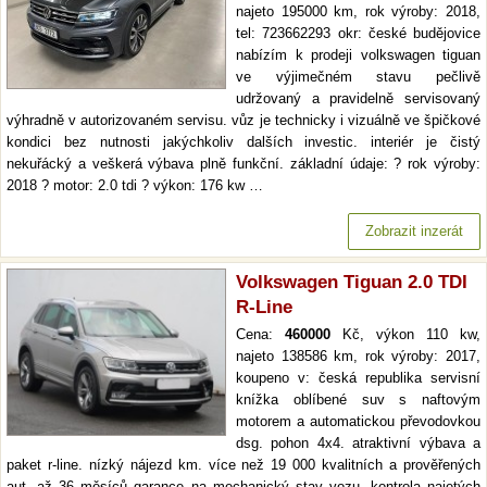
najeto 195000 km, rok výroby: 2018,
tel: 723662293 okr: české budějovice
nabízím k prodeji volkswagen tiguan
ve výjimečném stavu pečlivě
udržovaný a pravidelně servisovaný
výhradně v autorizovaném servisu. vůz je technicky i vizuálně ve špičkové
kondici bez nutnosti jakýchkoliv dalších investic. interiér je čistý
nekuřácký a veškerá výbava plně funkční. základní údaje: ? rok výroby:
2018 ? motor: 2.0 tdi ? výkon: 176 kw …
Zobrazit inzerát
Volkswagen Tiguan 2.0 TDI
R-Line
Cena:
460000
Kč, výkon 110 kw,
najeto 138586 km, rok výroby: 2017,
koupeno v: česká republika servisní
knížka oblíbené suv s naftovým
motorem a automatickou převodovkou
dsg. pohon 4x4. atraktivní výbava a
paket r-line. nízký nájezd km. více než 19 000 kvalitních a prověřených
aut. až 36 měsíců garance na mechanický stav vozu, kontrola najetých