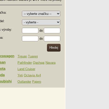
ačka:
el:
 výroby:
do
na:
do
lkswagen
Tiguan
Tuareg
san
Pathfinder
Qashqai
Navara
ota
Land Cruiser
oda
Yeti
Octavia 4x4
subishi
Outlander
Pajero