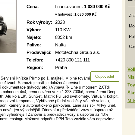
Cena:
financováním:
1 030 000 Kč
v hotovosti:
1 030 000 Kč
Zn
Rok výroby:
2023
Mod
Výkon:
110 KW
Rok
Najeto:
8992 km
Palivo:
Nafta
Ce
Prodavajici:
Mototechna Group a.s.
Telefon:
+420 800 121 111
Region:
Praha
Vo
Odpovědět
Nis
ervisní knížka Přímo po 1. majiteli. V plné tovární
používání. Samozřejmostí je doložená servisní
Toy
bní dokumentace (návody atd.).Výbava R- Line s motorem 2.0Tdi
 pohonem 4x4, cena nového vozu 1.323.700kč, barva černá Deep
Šk
h, Alu kola 19“, SunSet, Matrix FullLed světlomety, Virtuální kokpit,
Mit
Adaptivní tempomat, Vyhřívané přední sedačky včetně volantu,
zadní kamery a automatického parkování, Lane assist+ Mrtvý úhel,
o nové, jen výhodnější! Zánovní a předváděcí vozy s úsporou až
 jen výhodnější! Zánovní a předváděcí vozy s úsporou až 40%
žnost leasingu Možnost odpočtu DPH Toto vozidlo vám dopravíme