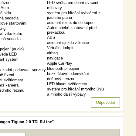
ařízení
LED světla pro denní svícení
 Auto
mlhovky
á skla
systém pro hlídání vybočení z
jízdního pruhu
ná sedadla
asistent rozjezdu do kopce
kové startování
Automatické zastavení před
orig.
překážkou
ké víko kufru
ABS
ená sedadla
asistent sjezdu z kopce
Virtuální kokpit
pojení (audio)
airbag
větla LED
navigace
art systém
Apple CarPlay
bluetooth připojení
a zadní parkovací senzory
bezklíčkové odemykání
ač řízení
dešťový senzor
ní světlomety
LED hlavní světlomety
ací kamera
systém pro hlídání mrtvého úhlu
ízdního režimu
a mnoho další výbavy
Odpovědět
wagen Tiguan 2.0 TDI R-Line"