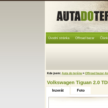
Úvodní stránka
Offroad bazar
Člán
Kde jsem:
Auta do terénu
>
Offroad bazar 4
Volkswagen Tiguan 2.0 TD
Inzerát
Foto