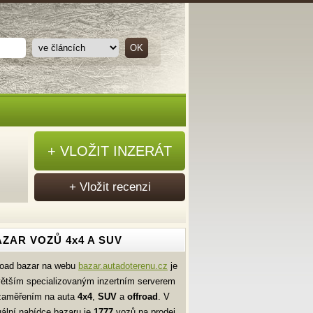
+ VLOŽIT INZERÁT
+ Vložit recenzi
ZAR VOZŮ 4x4 A SUV
road bazar na webu
bazar.autadoterenu.cz
je
větším specializovaným inzertním serverem
zaměřením na auta
4x4
,
SUV
a
offroad
. V
uální nabídce bazaru je
1777
vozů na prodej.