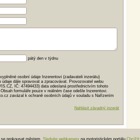
pátý den v týdnu
yplněné osobní údaje Inzerentovi (zadavateli inzerátu)
o údaje dále spravovat a zpracovávat. Provozovatel webu
VIS.CZ, IČ: 47494433) data odeslaná prostřednictvím tohoto
 Obsah formuláře pouze v reálném čase odešle Inzerentovi.
auto.cz zavázal k ochraně osobních údajů v souladu s Nařízením
Nahlásit závadný inzerát
te se prokousat městem.
Sledujte webkamery
na motoristickém portálu
Chcižít