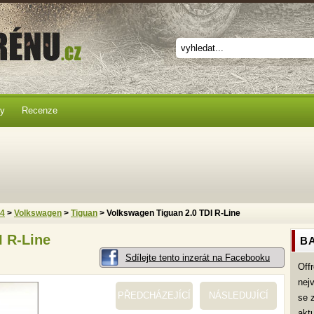
ky
Recenze
x4
>
Volkswagen
>
Tiguan
> Volkswagen Tiguan 2.0 TDI R-Line
I R-Line
BA
Sdílejte tento inzerát na Facebooku
Off
nej
PŘEDCHÁZEJÍCÍ
NÁSLEDUJÍCÍ
se 
akt