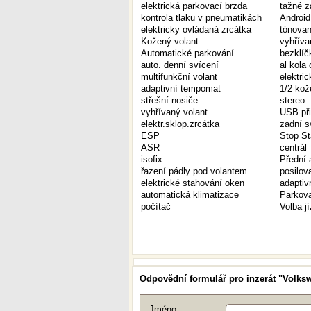
elektrická parkovací brzda
tažné z
kontrola tlaku v pneumatikách
Android
elektricky ovládaná zrcátka
tónovan
Kožený volant
vyhříva
Automatické parkování
bezklíč
auto. denní svícení
al kola 
multifunkční volant
elektric
adaptivní tempomat
1/2 kož
střešní nosiče
stereo
vyhřívaný volant
USB při
elektr.sklop.zrcátka
zadní s
ESP
Stop St
ASR
centrál
isofix
Přední 
řazení pádly pod volantem
posilov
elektrické stahování oken
adaptiv
automatická klimatizace
Parkov
počítač
Volba j
Odpovědní formulář pro inzerát "Volks
Jméno