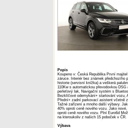
Popis
Koupeno v: Česká Republika První majitel S
záruce. Interiér bez známek předchozího 
historie (servisní knížka) a veškerá palu
110Kw s automatickou převodovkou DSG a
perleťový lak, Navigační systém s Bluetoot
Bezklíčové odemykání+ startování vozu, 
Přední+ zadní parkovací asistent včetně 
Tažné zařízení a mnoho další výbavy. Jak
40% oproti ceně nového vozu. Jako nové,
oproti ceně nového vozu. Plní Euro6d Mo
na kteroukoliv z našich 15 poboček v ČR.
Výbava