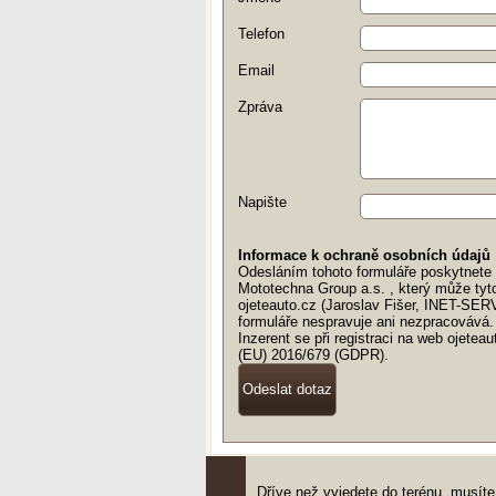
Telefon
Email
Zpráva
Napište
Informace k ochraně osobních údajů
Odesláním tohoto formuláře poskytnete v
Mototechna Group a.s. , který může tyt
ojeteauto.cz (Jaroslav Fišer, INET-SER
formuláře nespravuje ani nezpracovává.
Inzerent se při registraci na web ojete
(EU) 2016/679 (GDPR).
Dříve než vyjedete do terénu, musí