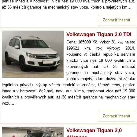
peníze ihned a v hotovosti. více než 19 000 kvalitních a prověřených aut.
až 36 měsíců garance na mechanický stav vozu, kontrola najetých km.…
Zobrazit inzerát
Volkswagen Tiguan 2.0 TDI
Cena:
185000
Kč, výkon 81 kw, najeto
199621 km, rok výroby: 2014,
koupeno v: česká republika servisní
knížka více než 19 000 kvalitních a
prověřených aut. až 36 měsíců
garance na mechanický stav vozu,
kontrola najetých km. doživotní záruka
legálního původu. výkup všech modelů a značek, férové ceny, peníze
ihned a v hotovosti. čr,2.maj, navi, aut. klima, tempomat více než 19 000
kvalitních a prověřených aut. až 36 měsíců garance na mechanický stav
vozu,…
Zobrazit inzerát
Volkswagen Tiguan 2,0