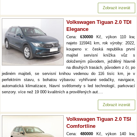
Zobrazit inzerát
Volkswagen Tiguan 2.0 TDI
Elegance
Cena:
630000
Kč, výkon 110 kw,
najeto 115941 km, rok výroby: 2022,
koupeno v: česká republika první
majitel servisní knížka vůz s
doloženým původem, ježděný hlavně
na dlouhých trasách, původem z čr, po
jediném majiteli, se servisní knihou vedenou do 116 tisíc km, je v
perfektním stavu, s bohatou výbavou: vyhřívané sedačky, navigace,
automatická klimatizace, hlavní světlomety s led technologií, parkovací
senzory. více než 19 000 kvalitních a prověřených aut.…
Zobrazit inzerát
Volkswagen Tiguan 2.0 TSI
Comfortline
Cena:
480000
Kč, výkon 140 kw,