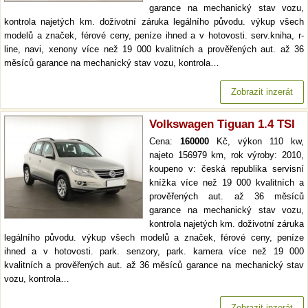
garance na mechanický stav vozu,
kontrola najetých km. doživotní záruka legálního původu. výkup všech
modelů a značek, férové ceny, peníze ihned a v hotovosti. serv.kniha, r-
line, navi, xenony více než 19 000 kvalitních a prověřených aut. až 36
měsíců garance na mechanický stav vozu, kontrola…
Zobrazit inzerát
Volkswagen Tiguan 1.4 TSI
Cena:
160000
Kč, výkon 110 kw,
najeto 156979 km, rok výroby: 2010,
koupeno v: česká republika servisní
knížka více než 19 000 kvalitních a
prověřených aut. až 36 měsíců
garance na mechanický stav vozu,
kontrola najetých km. doživotní záruka
legálního původu. výkup všech modelů a značek, férové ceny, peníze
ihned a v hotovosti. park. senzory, park. kamera více než 19 000
kvalitních a prověřených aut. až 36 měsíců garance na mechanický stav
vozu, kontrola…
Zobrazit inzerát