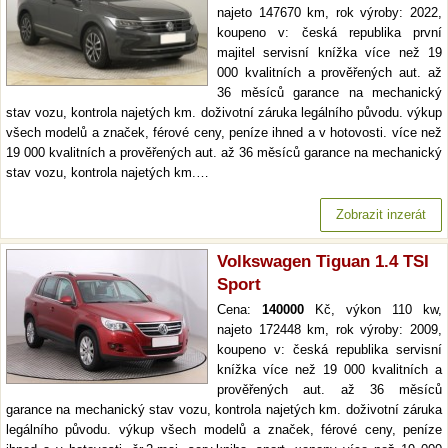
najeto 147670 km, rok výroby: 2022,
koupeno v: česká republika první
majitel servisní knížka více než 19
000 kvalitních a prověřených aut. až
36 měsíců garance na mechanický
stav vozu, kontrola najetých km. doživotní záruka legálního původu. výkup
všech modelů a značek, férové ceny, peníze ihned a v hotovosti. více než
19 000 kvalitních a prověřených aut. až 36 měsíců garance na mechanický
stav vozu, kontrola najetých km.…
Zobrazit inzerát
Volkswagen Tiguan 1.4 TSI
Sport
Cena:
140000
Kč, výkon 110 kw,
najeto 172448 km, rok výroby: 2009,
koupeno v: česká republika servisní
knížka více než 19 000 kvalitních a
prověřených aut. až 36 měsíců
garance na mechanický stav vozu, kontrola najetých km. doživotní záruka
legálního původu. výkup všech modelů a značek, férové ceny, peníze