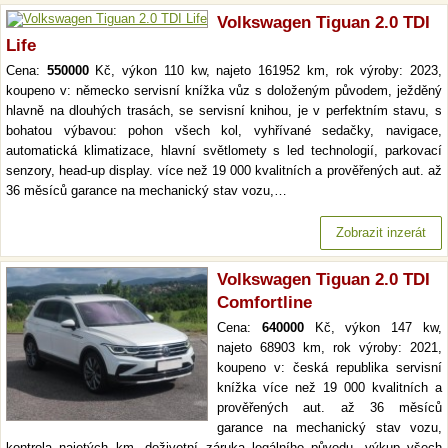
Volkswagen Tiguan 2.0 TDI
Life
Cena:
550000
Kč, výkon 110 kw, najeto 161952 km, rok výroby: 2023,
koupeno v: německo servisní knížka vůz s doloženým původem, ježděný
hlavně na dlouhých trasách, se servisní knihou, je v perfektním stavu, s
bohatou výbavou: pohon všech kol, vyhřívané sedačky, navigace,
automatická klimatizace, hlavní světlomety s led technologií, parkovací
senzory, head-up display. více než 19 000 kvalitních a prověřených aut. až
36 měsíců garance na mechanický stav vozu,…
Zobrazit inzerát
Volkswagen Tiguan 2.0 TDI
Comfortline
Cena:
640000
Kč, výkon 147 kw,
najeto 68903 km, rok výroby: 2021,
koupeno v: česká republika servisní
knížka více než 19 000 kvalitních a
prověřených aut. až 36 měsíců
garance na mechanický stav vozu,
kontrola najetých km. doživotní záruka legálního původu. výkup všech