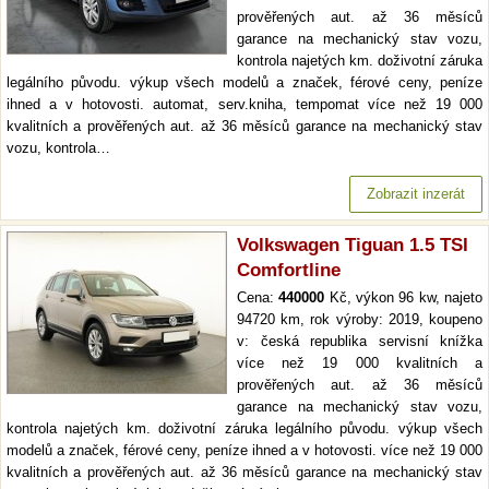
prověřených aut. až 36 měsíců
garance na mechanický stav vozu,
kontrola najetých km. doživotní záruka
legálního původu. výkup všech modelů a značek, férové ceny, peníze
ihned a v hotovosti. automat, serv.kniha, tempomat více než 19 000
kvalitních a prověřených aut. až 36 měsíců garance na mechanický stav
vozu, kontrola…
Zobrazit inzerát
Volkswagen Tiguan 1.5 TSI
Comfortline
Cena:
440000
Kč, výkon 96 kw, najeto
94720 km, rok výroby: 2019, koupeno
v: česká republika servisní knížka
více než 19 000 kvalitních a
prověřených aut. až 36 měsíců
garance na mechanický stav vozu,
kontrola najetých km. doživotní záruka legálního původu. výkup všech
modelů a značek, férové ceny, peníze ihned a v hotovosti. více než 19 000
kvalitních a prověřených aut. až 36 měsíců garance na mechanický stav