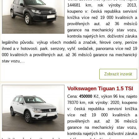
144681 km, rok výroby: 2013,
koupeno v: česká republika servisní
knížka více než 19 000 kvalitních a
prověřených aut. až 36 měsíců
garance na mechanický stav vozu,
kontrola najetých km. doživotní záruka
legálního původu. výkup všech modelů a značek, férové ceny, peníze
ihned a v hotovosti. park. senzory, vyhř. sedaček, panorama více než 19
000 kvalitních a prověřených aut. až 36 měsíců garance na mechanický
stav vozu,…
Zobrazit inzerát
Volkswagen Tiguan 1.5 TSI
Cena:
450000
Kč, výkon 96 kw, najeto
78370 km, rok výroby: 2020, koupeno
v: česká republika servisní knížka
více než 19 000 kvalitních a
prověřených aut. až 36 měsíců
garance na mechanický stav vozu,
kontrola najetých km. doživotní záruka