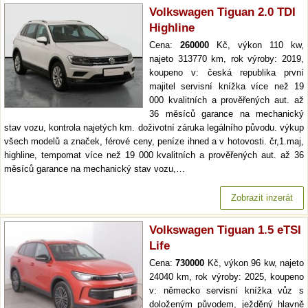
Volkswagen Tiguan 2.0 TDI
Highline
Cena:
260000
Kč, výkon 110 kw,
najeto 313770 km, rok výroby: 2019,
koupeno v: česká republika první
majitel servisní knížka více než 19
000 kvalitních a prověřených aut. až
36 měsíců garance na mechanický
stav vozu, kontrola najetých km. doživotní záruka legálního původu. výkup
všech modelů a značek, férové ceny, peníze ihned a v hotovosti. čr,1.maj,
highline, tempomat více než 19 000 kvalitních a prověřených aut. až 36
měsíců garance na mechanický stav vozu,…
Zobrazit inzerát
Volkswagen Tiguan 1.5 eTSI
Life
Cena:
730000
Kč, výkon 96 kw, najeto
24040 km, rok výroby: 2025, koupeno
v: německo servisní knížka vůz s
doloženým původem, ježděný hlavně