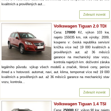
kvalitních a prověřených aut…
Zobrazit inzerát
Volkswagen Tiguan 2.0 TDI
Cena:
170000
Kč, výkon 103 kw,
najeto 155035 km, rok výroby: 2009,
koupeno v: česká republika servisní
knížka více než 19 000 kvalitních a
prověřených aut. až 36 měsíců
garance na mechanický stav vozu,
kontrola najetých km. doživotní záruka
legálního původu. výkup všech modelů a značek, férové ceny, peníze
ihned a v hotovosti. automat, navi, aut. klima, tempomat více než 19 000
kvalitních a prověřených aut. až 36 měsíců garance na mechanický stav
vozu, kontrola…
Zobrazit inzerát
Volkswagen Tiguan 1.4 TSI
Cena:
250000
Kč, výkon 90 kw, najeto