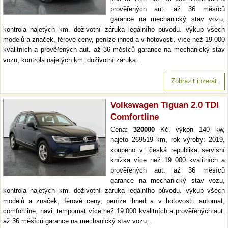
prověřených aut. až 36 měsíců
garance na mechanický stav vozu,
kontrola najetých km. doživotní záruka legálního původu. výkup všech
modelů a značek, férové ceny, peníze ihned a v hotovosti. více než 19 000
kvalitních a prověřených aut. až 36 měsíců garance na mechanický stav
vozu, kontrola najetých km. doživotní záruka…
Zobrazit inzerát
Volkswagen Tiguan 2.0 TDI
Comfortline
Cena:
320000
Kč, výkon 140 kw,
najeto 269519 km, rok výroby: 2019,
koupeno v: česká republika servisní
knížka více než 19 000 kvalitních a
prověřených aut. až 36 měsíců
garance na mechanický stav vozu,
kontrola najetých km. doživotní záruka legálního původu. výkup všech
modelů a značek, férové ceny, peníze ihned a v hotovosti. automat,
comfortline, navi, tempomat více než 19 000 kvalitních a prověřených aut.
až 36 měsíců garance na mechanický stav vozu,…