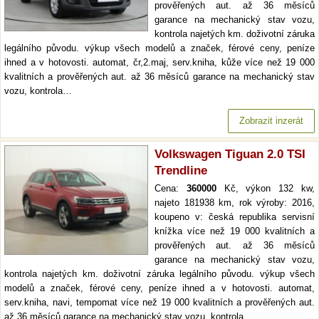
prověřených aut. až 36 měsíců
garance na mechanický stav vozu,
kontrola najetých km. doživotní záruka
legálního původu. výkup všech modelů a značek, férové ceny, peníze
ihned a v hotovosti. automat, čr,2.maj, serv.kniha, kůže více než 19 000
kvalitních a prověřených aut. až 36 měsíců garance na mechanický stav
vozu, kontrola…
Zobrazit inzerát
Volkswagen Tiguan 2.0 TSI
Trendline
Cena:
360000
Kč, výkon 132 kw,
najeto 181938 km, rok výroby: 2016,
koupeno v: česká republika servisní
knížka více než 19 000 kvalitních a
prověřených aut. až 36 měsíců
garance na mechanický stav vozu,
kontrola najetých km. doživotní záruka legálního původu. výkup všech
modelů a značek, férové ceny, peníze ihned a v hotovosti. automat,
serv.kniha, navi, tempomat více než 19 000 kvalitních a prověřených aut.
až 36 měsíců garance na mechanický stav vozu, kontrola…