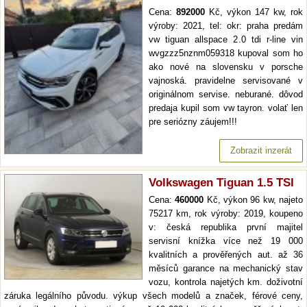
Cena:
892000
Kč, výkon 147 kw, rok
výroby: 2021, tel: okr: praha predám
vw tiguan allspace 2.0 tdi r-line vin
wvgzzz5nznm059318 kupoval som ho
ako nové na slovensku v porsche
vajnoská. pravidelne servisované v
originálnom servise. neburané. dôvod
predaja kupil som vw tayron. volať len
pre seriózny záujem!!!
Zobrazit inzerát
Volkswagen Tiguan 1.5 TSI
Cena:
460000
Kč, výkon 96 kw, najeto
75217 km, rok výroby: 2019, koupeno
v: česká republika první majitel
servisní knížka více než 19 000
kvalitních a prověřených aut. až 36
měsíců garance na mechanický stav
vozu, kontrola najetých km. doživotní
záruka legálního původu. výkup všech modelů a značek, férové ceny,