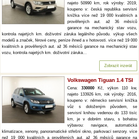
najeto 50990 km, rok výroby: 2019,
koupeno v: česká republika servisní
knížka více než 19 000 kvalitních a
prověřených aut. až 36 měsíců
garance na mechanický stav vozu,
kontrola najetých km. doživotní záruka legálního původu. výkup všech
modelů a značek, férové ceny, peníze ihned a v hotovosti. více než 19 000
kvalitních a prověřených aut. až 36 měsíců garance na mechanický stav
vozu, kontrola najetých km. doživotní záruka…
Zobrazit inzerát
Volkswagen Tiguan 1.4 TSI
Cena:
330000
Kč, výkon 110 kw,
najeto 133926 km, rok výroby: 2016,
koupeno v: německo servisní knížka
vůz s doloženým původem, se
servisní knihou vedenou do 133 tisíc
km, je v dobrém stavu, s bohatou
výbavou: navigace, automatická
klimatizace, xenony, panoramatické střešní okno, parkovací senzory. více
než 19 000 kvalitních a prověřených aut. až 36 měsíců garance na