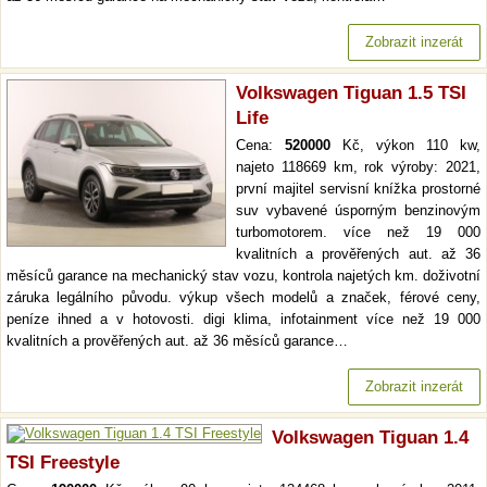
Zobrazit inzerát
Volkswagen Tiguan 1.5 TSI
Life
Cena:
520000
Kč, výkon 110 kw,
najeto 118669 km, rok výroby: 2021,
první majitel servisní knížka prostorné
suv vybavené úsporným benzinovým
turbomotorem. více než 19 000
kvalitních a prověřených aut. až 36
měsíců garance na mechanický stav vozu, kontrola najetých km. doživotní
záruka legálního původu. výkup všech modelů a značek, férové ceny,
peníze ihned a v hotovosti. digi klima, infotainment více než 19 000
kvalitních a prověřených aut. až 36 měsíců garance…
Zobrazit inzerát
Volkswagen Tiguan 1.4
TSI Freestyle