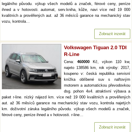
legálního původu. výkup všech modelů a značek, férové ceny, peníze
ihned a v hotovosti. automat, serv.kniha, kůže, navi více než 19 000
kvalitních a prověřených aut. až 36 měsíců garance na mechanický stav
vozu, kontrola…
Zobrazit inzerát
Volkswagen Tiguan 2.0 TDI
R-Line
Cena:
460000
Kč, výkon 110 kw,
najeto 138586 km, rok výroby: 2017,
koupeno v: česká republika servisní
knížka oblíbené suv s naftovým
motorem a automatickou převodovkou
dsg. pohon 4x4. atraktivní výbava a
paket r-line. nízký nájezd km. více než 19 000 kvalitních a prověřených
aut. až 36 měsíců garance na mechanický stav vozu, kontrola najetých
km. doživotní záruka legálního původu. výkup všech modelů a značek,
férové ceny, peníze ihned a v hotovosti. r-line…
Zobrazit inzerát