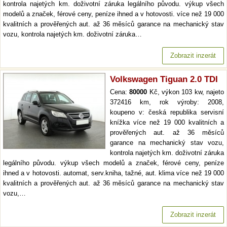
kontrola najetých km. doživotní záruka legálního původu. výkup všech
modelů a značek, férové ceny, peníze ihned a v hotovosti. více než 19 000
kvalitních a prověřených aut. až 36 měsíců garance na mechanický stav
vozu, kontrola najetých km. doživotní záruka…
Zobrazit inzerát
Volkswagen Tiguan 2.0 TDI
Cena:
80000
Kč, výkon 103 kw, najeto
372416 km, rok výroby: 2008,
koupeno v: česká republika servisní
knížka více než 19 000 kvalitních a
prověřených aut. až 36 měsíců
garance na mechanický stav vozu,
kontrola najetých km. doživotní záruka
legálního původu. výkup všech modelů a značek, férové ceny, peníze
ihned a v hotovosti. automat, serv.kniha, tažné, aut. klima více než 19 000
kvalitních a prověřených aut. až 36 měsíců garance na mechanický stav
vozu,…
Zobrazit inzerát