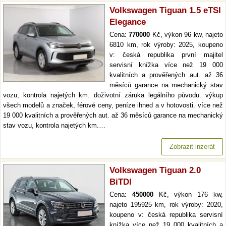
Volkswagen Tiguan 1.5 eTSI
Elegance
Cena:
770000
Kč, výkon 96 kw, najeto
6810 km, rok výroby: 2025, koupeno
v: česká republika první majitel
servisní knížka více než 19 000
kvalitních a prověřených aut. až 36
měsíců garance na mechanický stav
vozu, kontrola najetých km. doživotní záruka legálního původu. výkup
všech modelů a značek, férové ceny, peníze ihned a v hotovosti. více než
19 000 kvalitních a prověřených aut. až 36 měsíců garance na mechanický
stav vozu, kontrola najetých km.…
Zobrazit inzerát
Volkswagen Tiguan 2.0
BiTDI
Cena:
450000
Kč, výkon 176 kw,
najeto 195925 km, rok výroby: 2020,
koupeno v: česká republika servisní
knížka více než 19 000 kvalitních a