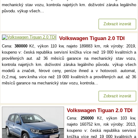
mechanický stav vozu, kontrola najetých km. doživotní záruka legálního
původu. výkup všech…
Zobrazit inzerát
Volkswagen Tiguan 2.0 TDI
Cena:
380000
Kč, výkon 110 kw, najeto 189883 km, rok výroby: 2019,
koupeno v: česká republika servisní knížka více než 19 000 kvalitních a
prověřených aut. až 36 měsíců garance na mechanický stav vozu,
kontrola najetých km. doživotní záruka legálního původu. výkup všech
modelů a značek, férové ceny, peníze ihned a v hotovosti. automat,
čr,2.maj, serv.kniha více než 19 000 kvalitních a prověřených aut. až 36
měsíců garance na mechanický stav vozu, kontrola…
Zobrazit inzerát
Volkswagen Tiguan 2.0 TDI
Cena:
250000
Kč, výkon 103 kw,
najeto 160752 km, rok výroby: 2013,
koupeno v: česká republika servisní
knížka více než 19 000 kvalitních a