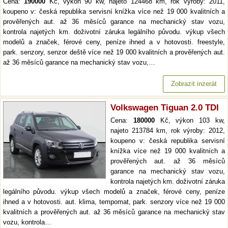
Cena:
190000
Kč, výkon 90 kw, najeto 124468 km, rok výroby: 2011,
koupeno v: česká republika servisní knížka více než 19 000 kvalitních a
prověřených aut. až 36 měsíců garance na mechanický stav vozu,
kontrola najetých km. doživotní záruka legálního původu. výkup všech
modelů a značek, férové ceny, peníze ihned a v hotovosti. freestyle,
park. senzory, senzor deště více než 19 000 kvalitních a prověřených aut.
až 36 měsíců garance na mechanický stav vozu,…
Zobrazit inzerát
Volkswagen Tiguan 2.0 TDI
Cena:
180000
Kč, výkon 103 kw,
najeto 213784 km, rok výroby: 2012,
koupeno v: česká republika servisní
knížka více než 19 000 kvalitních a
prověřených aut. až 36 měsíců
garance na mechanický stav vozu,
kontrola najetých km. doživotní záruka
legálního původu. výkup všech modelů a značek, férové ceny, peníze
ihned a v hotovosti. aut. klima, tempomat, park. senzory více než 19 000
kvalitních a prověřených aut. až 36 měsíců garance na mechanický stav
vozu, kontrola…