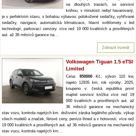
na dlouhých trasách, se servisní
knihou, v minulosti nebyl havarovaný,
je v perfektním stavu, s bohatou výbavou: polokožené sedačky, vyhřívané
sedačky, navigace, automatická klimatizace, hlavní světlomety s led
technologií, parkovací senzory. více než 19 000 kvalitních a prověřených
aut. až 36 měsíců garance na…
Zobrazit inzerát
Volkswagen Tiguan 1.5 eTSI
Limited
Cena:
850000
Kč, výkon 110 kw,
najeto 12935 km, rok výroby: 2025,
koupeno v: česká republika první
majitel servisní knížka více než 19
000 kvalitních a prověřených aut. až
36 měsíců garance na mechanický
stav vozu, kontrola najetých km. doživotní záruka legálního původu. výkup
všech modelů a značek, férové ceny, peníze ihned a v hotovosti. více než
19 000 kvalitních a prověřených aut. až 36 měsíců garance na mechanický
stav vozu, kontrola najetých km.…