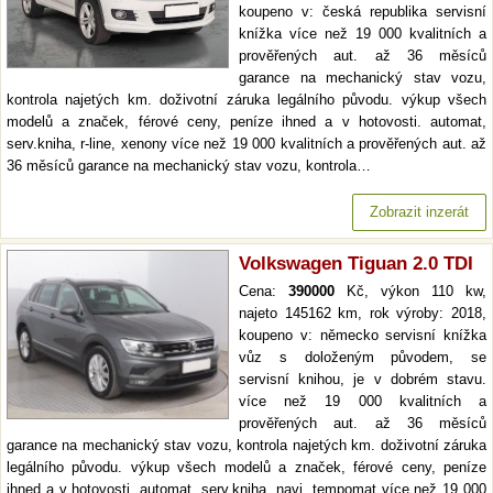
koupeno v: česká republika servisní
knížka více než 19 000 kvalitních a
prověřených aut. až 36 měsíců
garance na mechanický stav vozu,
kontrola najetých km. doživotní záruka legálního původu. výkup všech
modelů a značek, férové ceny, peníze ihned a v hotovosti. automat,
serv.kniha, r-line, xenony více než 19 000 kvalitních a prověřených aut. až
36 měsíců garance na mechanický stav vozu, kontrola…
Zobrazit inzerát
Volkswagen Tiguan 2.0 TDI
Cena:
390000
Kč, výkon 110 kw,
najeto 145162 km, rok výroby: 2018,
koupeno v: německo servisní knížka
vůz s doloženým původem, se
servisní knihou, je v dobrém stavu.
více než 19 000 kvalitních a
prověřených aut. až 36 měsíců
garance na mechanický stav vozu, kontrola najetých km. doživotní záruka
legálního původu. výkup všech modelů a značek, férové ceny, peníze
ihned a v hotovosti. automat, serv.kniha, navi, tempomat více než 19 000