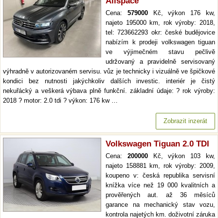
Allspace
Cena:
579000
Kč, výkon 176 kw,
najeto 195000 km, rok výroby: 2018,
tel: 723662293 okr: české budějovice
nabízím k prodeji volkswagen tiguan
ve výjimečném stavu pečlivě
udržovaný a pravidelně servisovaný
výhradně v autorizovaném servisu. vůz je technicky i vizuálně ve špičkové
kondici bez nutnosti jakýchkoliv dalších investic. interiér je čistý
nekuřácký a veškerá výbava plně funkční. základní údaje: ? rok výroby:
2018 ? motor: 2.0 tdi ? výkon: 176 kw …
Zobrazit inzerát
Volkswagen Tiguan 2.0 TDI
Cena:
200000
Kč, výkon 103 kw,
najeto 158881 km, rok výroby: 2009,
koupeno v: česká republika servisní
knížka více než 19 000 kvalitních a
prověřených aut. až 36 měsíců
garance na mechanický stav vozu,
kontrola najetých km. doživotní záruka