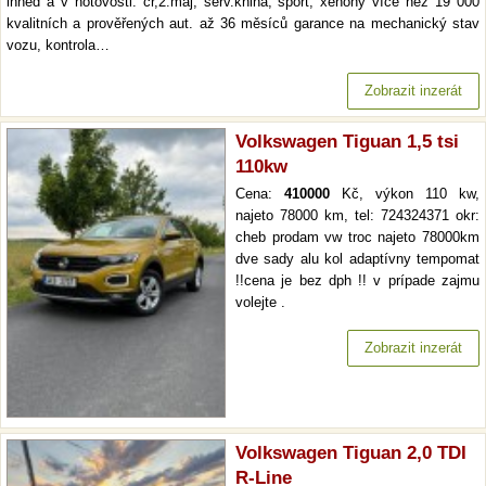
ihned a v hotovosti. čr,2.maj, serv.kniha, sport, xenony více než 19 000
kvalitních a prověřených aut. až 36 měsíců garance na mechanický stav
vozu, kontrola…
Zobrazit inzerát
Volkswagen Tiguan 1,5 tsi
110kw
Cena:
410000
Kč, výkon 110 kw,
najeto 78000 km, tel: 724324371 okr:
cheb prodam vw troc najeto 78000km
dve sady alu kol adaptívny tempomat
!!cena je bez dph !! v prípade zajmu
volejte .
Zobrazit inzerát
Volkswagen Tiguan 2,0 TDI
R-Line