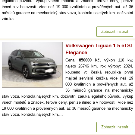
legálního původu. výkup všech modelů a značek, férové ceny, peníze
ihned a v hotovosti. více než 19 000 kvalitních a prověřených aut. až 36
měsíců garance na mechanický stav vozu, kontrola najetých km. doživotní
záruka…
Zobrazit inzerát
Volkswagen Tiguan 1.5 eTSI
Elegance
Cena:
850000
Kč, výkon 110 kw,
najeto 26746 km, rok výroby: 2024,
koupeno v: česká republika první
majitel servisní knížka více než 19
000 kvalitních a prověřených aut. až
36 měsíců garance na mechanický
stav vozu, kontrola najetých km. doživotní záruka legálního původu. výkup
všech modelů a značek, férové ceny, peníze ihned a v hotovosti. více než
19 000 kvalitních a prověřených aut. až 36 měsíců garance na mechanický
stav vozu, kontrola najetých km.…
Zobrazit inzerát