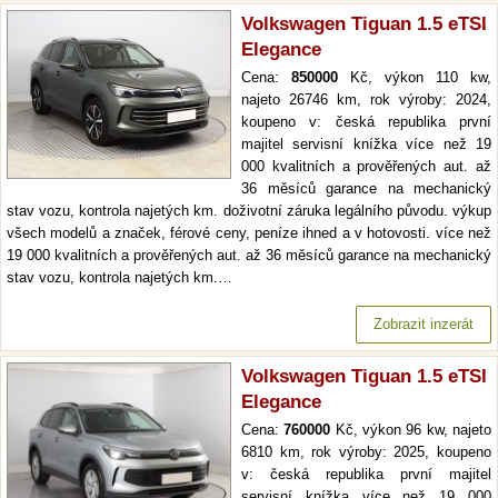
Volkswagen Tiguan 1.5 eTSI
Elegance
Cena:
850000
Kč, výkon 110 kw,
najeto 26746 km, rok výroby: 2024,
koupeno v: česká republika první
majitel servisní knížka více než 19
000 kvalitních a prověřených aut. až
36 měsíců garance na mechanický
stav vozu, kontrola najetých km. doživotní záruka legálního původu. výkup
všech modelů a značek, férové ceny, peníze ihned a v hotovosti. více než
19 000 kvalitních a prověřených aut. až 36 měsíců garance na mechanický
stav vozu, kontrola najetých km.…
Zobrazit inzerát
Volkswagen Tiguan 1.5 eTSI
Elegance
Cena:
760000
Kč, výkon 96 kw, najeto
6810 km, rok výroby: 2025, koupeno
v: česká republika první majitel
servisní knížka více než 19 000