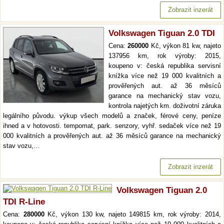
Zobrazit inzerát
Volkswagen Tiguan 2.0 TDI
Cena:
260000
Kč, výkon 81 kw, najeto
137956 km, rok výroby: 2015,
koupeno v: česká republika servisní
knížka více než 19 000 kvalitních a
prověřených aut. až 36 měsíců
garance na mechanický stav vozu,
kontrola najetých km. doživotní záruka
legálního původu. výkup všech modelů a značek, férové ceny, peníze
ihned a v hotovosti. tempomat, park. senzory, vyhř. sedaček více než 19
000 kvalitních a prověřených aut. až 36 měsíců garance na mechanický
stav vozu,…
Zobrazit inzerát
Volkswagen Tiguan 2.0
TDI R-Line
Cena:
280000
Kč, výkon 130 kw, najeto 149815 km, rok výroby: 2014,