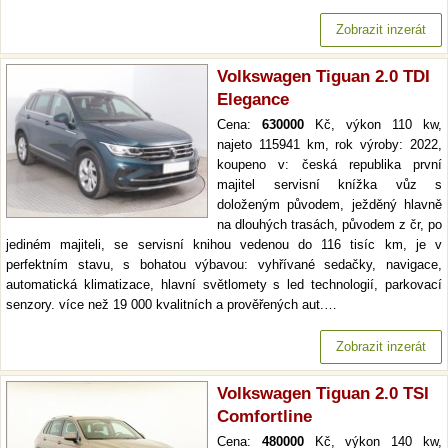
Zobrazit inzerát
Volkswagen Tiguan 2.0 TDI
Elegance
Cena:
630000
Kč, výkon 110 kw,
najeto 115941 km, rok výroby: 2022,
koupeno v: česká republika první
majitel servisní knížka vůz s
doloženým původem, ježděný hlavně
na dlouhých trasách, původem z čr, po
jediném majiteli, se servisní knihou vedenou do 116 tisíc km, je v
perfektním stavu, s bohatou výbavou: vyhřívané sedačky, navigace,
automatická klimatizace, hlavní světlomety s led technologií, parkovací
senzory. více než 19 000 kvalitních a prověřených aut.…
Zobrazit inzerát
Volkswagen Tiguan 2.0 TSI
Comfortline
Cena:
480000
Kč, výkon 140 kw,