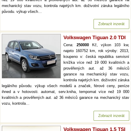
mechanický stav vozu, kontrola najetých km. doživotní záruka legálního
původu. výkup všech…
Zobrazit inzerát
Volkswagen Tiguan 2.0 TDI
Cena:
250000
Kč, výkon 103 kw,
najeto 160752 km, rok výroby: 2013,
koupeno v: česká republika servisní
knížka více než 19 000 kvalitních a
prověřených aut. až 36 měsíců
garance na mechanický stav vozu,
kontrola najetých km. doživotní záruka
legálního původu. výkup všech modelů a značek, férové ceny, peníze
ihned a v hotovosti. automat, serv.kniha, tempomat více než 19 000
kvalitních a prověřených aut. až 36 měsíců garance na mechanický stav
vozu, kontrola…
Zobrazit inzerát
Volkswagen Tiguan 1.5 TSI