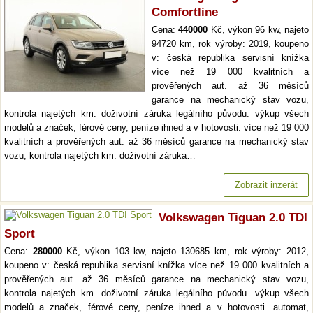
Comfortline
Cena:
440000
Kč, výkon 96 kw, najeto
94720 km, rok výroby: 2019, koupeno
v: česká republika servisní knížka
více než 19 000 kvalitních a
prověřených aut. až 36 měsíců
garance na mechanický stav vozu,
kontrola najetých km. doživotní záruka legálního původu. výkup všech
modelů a značek, férové ceny, peníze ihned a v hotovosti. více než 19 000
kvalitních a prověřených aut. až 36 měsíců garance na mechanický stav
vozu, kontrola najetých km. doživotní záruka…
Zobrazit inzerát
Volkswagen Tiguan 2.0 TDI
Sport
Cena:
280000
Kč, výkon 103 kw, najeto 130685 km, rok výroby: 2012,
koupeno v: česká republika servisní knížka více než 19 000 kvalitních a
prověřených aut. až 36 měsíců garance na mechanický stav vozu,
kontrola najetých km. doživotní záruka legálního původu. výkup všech
modelů a značek, férové ceny, peníze ihned a v hotovosti. automat,