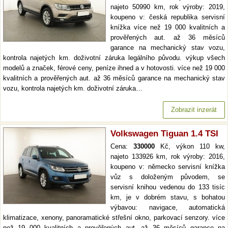
najeto 50990 km, rok výroby: 2019,
koupeno v: česká republika servisní
knížka více než 19 000 kvalitních a
prověřených aut. až 36 měsíců
garance na mechanický stav vozu,
kontrola najetých km. doživotní záruka legálního původu. výkup všech
modelů a značek, férové ceny, peníze ihned a v hotovosti. více než 19 000
kvalitních a prověřených aut. až 36 měsíců garance na mechanický stav
vozu, kontrola najetých km. doživotní záruka…
Zobrazit inzerát
Volkswagen Tiguan 1.4 TSI
Cena:
330000
Kč, výkon 110 kw,
najeto 133926 km, rok výroby: 2016,
koupeno v: německo servisní knížka
vůz s doloženým původem, se
servisní knihou vedenou do 133 tisíc
km, je v dobrém stavu, s bohatou
výbavou: navigace, automatická
klimatizace, xenony, panoramatické střešní okno, parkovací senzory. více
než 19 000 kvalitních a prověřených aut. až 36 měsíců garance na