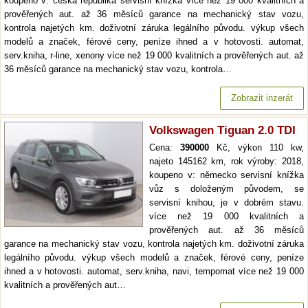
koupeno v: česká republika servisní knížka více než 19 000 kvalitních a
prověřených aut. až 36 měsíců garance na mechanický stav vozu,
kontrola najetých km. doživotní záruka legálního původu. výkup všech
modelů a značek, férové ceny, peníze ihned a v hotovosti. automat,
serv.kniha, r-line, xenony více než 19 000 kvalitních a prověřených aut. až
36 měsíců garance na mechanický stav vozu, kontrola…
Zobrazit inzerát
Volkswagen Tiguan 2.0 TDI
Cena:
390000
Kč, výkon 110 kw,
najeto 145162 km, rok výroby: 2018,
koupeno v: německo servisní knížka
vůz s doloženým původem, se
servisní knihou, je v dobrém stavu.
více než 19 000 kvalitních a
prověřených aut. až 36 měsíců
garance na mechanický stav vozu, kontrola najetých km. doživotní záruka
legálního původu. výkup všech modelů a značek, férové ceny, peníze
ihned a v hotovosti. automat, serv.kniha, navi, tempomat více než 19 000
kvalitních a prověřených aut…