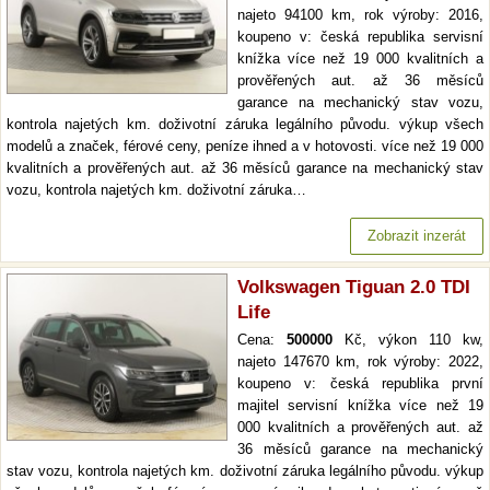
najeto 94100 km, rok výroby: 2016,
koupeno v: česká republika servisní
knížka více než 19 000 kvalitních a
prověřených aut. až 36 měsíců
garance na mechanický stav vozu,
kontrola najetých km. doživotní záruka legálního původu. výkup všech
modelů a značek, férové ceny, peníze ihned a v hotovosti. více než 19 000
kvalitních a prověřených aut. až 36 měsíců garance na mechanický stav
vozu, kontrola najetých km. doživotní záruka…
Zobrazit inzerát
Volkswagen Tiguan 2.0 TDI
Life
Cena:
500000
Kč, výkon 110 kw,
najeto 147670 km, rok výroby: 2022,
koupeno v: česká republika první
majitel servisní knížka více než 19
000 kvalitních a prověřených aut. až
36 měsíců garance na mechanický
stav vozu, kontrola najetých km. doživotní záruka legálního původu. výkup