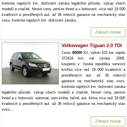
kontrola najetých km. doživotní záruka legálního původu. výkup všech
modelů a značek, férové ceny, peníze ihned a v hotovosti. více než 19 000
kvalitních a prověřených aut. až 36 měsíců garance na mechanický stav
vozu, kontrola najetých km. doživotní záruka…
Zobrazit inzerát
Volkswagen Tiguan 2.0 TDI
Cena:
80000
Kč, výkon 103 kw, najeto
372416 km, rok výroby: 2008,
koupeno v: česká republika servisní
knížka více než 19 000 kvalitních a
prověřených aut. až 36 měsíců
garance na mechanický stav vozu,
kontrola najetých km. doživotní záruka
legálního původu. výkup všech modelů a značek, férové ceny, peníze
ihned a v hotovosti. automat, serv.kniha, tažné, aut. klima více než 19 000
kvalitních a prověřených aut. až 36 měsíců garance na mechanický stav
vozu,…
Zobrazit inzerát