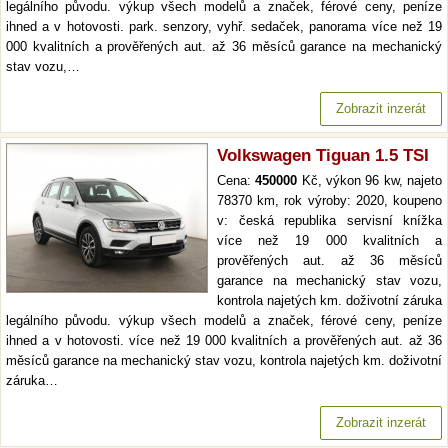
legálního původu. výkup všech modelů a značek, férové ceny, peníze
ihned a v hotovosti. park. senzory, vyhř. sedaček, panorama více než 19
000 kvalitních a prověřených aut. až 36 měsíců garance na mechanický
stav vozu,…
Zobrazit inzerát
Volkswagen Tiguan 1.5 TSI
Cena:
450000
Kč, výkon 96 kw, najeto
78370 km, rok výroby: 2020, koupeno
v: česká republika servisní knížka
více než 19 000 kvalitních a
prověřených aut. až 36 měsíců
garance na mechanický stav vozu,
kontrola najetých km. doživotní záruka
legálního původu. výkup všech modelů a značek, férové ceny, peníze
ihned a v hotovosti. více než 19 000 kvalitních a prověřených aut. až 36
měsíců garance na mechanický stav vozu, kontrola najetých km. doživotní
záruka…
Zobrazit inzerát