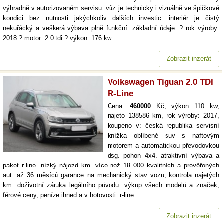
výhradně v autorizovaném servisu. vůz je technicky i vizuálně ve špičkové
kondici bez nutnosti jakýchkoliv dalších investic. interiér je čistý
nekuřácký a veškerá výbava plně funkční. základní údaje: ? rok výroby:
2018 ? motor: 2.0 tdi ? výkon: 176 kw …
Zobrazit inzerát
Volkswagen Tiguan 2.0 TDI
R-Line
Cena:
460000
Kč, výkon 110 kw,
najeto 138586 km, rok výroby: 2017,
koupeno v: česká republika servisní
knížka oblíbené suv s naftovým
motorem a automatickou převodovkou
dsg. pohon 4x4. atraktivní výbava a
paket r-line. nízký nájezd km. více než 19 000 kvalitních a prověřených
aut. až 36 měsíců garance na mechanický stav vozu, kontrola najetých
km. doživotní záruka legálního původu. výkup všech modelů a značek,
férové ceny, peníze ihned a v hotovosti. r-line…
Zobrazit inzerát