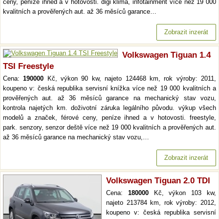
ceny, peníze ihned a v hotovosti. digi klima, infotainment více než 19 000
kvalitních a prověřených aut. až 36 měsíců garance…
Zobrazit inzerát
Volkswagen Tiguan 1.4
TSI Freestyle
Cena:
190000
Kč, výkon 90 kw, najeto 124468 km, rok výroby: 2011,
koupeno v: česká republika servisní knížka více než 19 000 kvalitních a
prověřených aut. až 36 měsíců garance na mechanický stav vozu,
kontrola najetých km. doživotní záruka legálního původu. výkup všech
modelů a značek, férové ceny, peníze ihned a v hotovosti. freestyle,
park. senzory, senzor deště více než 19 000 kvalitních a prověřených aut.
až 36 měsíců garance na mechanický stav vozu,…
Zobrazit inzerát
Volkswagen Tiguan 2.0 TDI
Cena:
180000
Kč, výkon 103 kw,
najeto 213784 km, rok výroby: 2012,
koupeno v: česká republika servisní