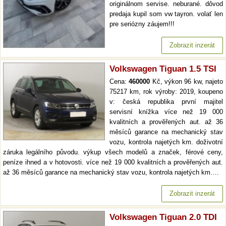
originálnom servise. neburané. dôvod
predaja kupil som vw tayron. volať len
pre seriózny záujem!!!
Zobrazit inzerát
Volkswagen Tiguan 1.5 TSI
Cena:
460000
Kč, výkon 96 kw, najeto
75217 km, rok výroby: 2019, koupeno
v: česká republika první majitel
servisní knížka více než 19 000
kvalitních a prověřených aut. až 36
měsíců garance na mechanický stav
vozu, kontrola najetých km. doživotní
záruka legálního původu. výkup všech modelů a značek, férové ceny,
peníze ihned a v hotovosti. více než 19 000 kvalitních a prověřených aut.
až 36 měsíců garance na mechanický stav vozu, kontrola najetých km.…
Zobrazit inzerát
Volkswagen Tiguan 2.0 TDI