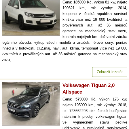
Cena:
185000
Kč, výkon 81 kw, najeto
199621 km, rok výroby: 2014,
koupeno v: česká republika servisní
knížka více než 19 000 kvalitních a
prověřených aut. až 36 měsíců
garance na mechanický stav vozu,
kontrola najetých km. doživotní záruka
legálního původu. výkup všech modelů a značek, férové ceny, peníze
ihned a v hotovosti. čr,2.maj, navi, aut. klima, tempomat více než 19 000
kvalitních a prověřených aut. až 36 měsíců garance na mechanický stav
vozu,…
Zobrazit inzerát
Volkswagen Tiguan 2,0
Allspace
Cena:
579000
Kč, výkon 176 kw,
najeto 195000 km, rok výroby: 2018,
tel: 723662293 okr: české budějovice
nabízím k prodeji volkswagen tiguan
ve výjimečném stavu pečlivě
udržovaný a pravidelně servisovaný