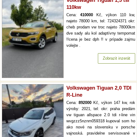
Volkswagen Tiguan 1,5 tsi
110kw
Cena:
410000
Kč, výkon 110 kw,
najeto 78000 km, tel: 724324371 okr:
cheb prodam vw troc najeto 78000km
dve sady alu kol adaptívny tempomat
!!cena je bez dph !! v prípade zajmu
volejte .
Zobrazit inzerát
Volkswagen Tiguan 2,0 TDI
R-Line
Cena:
892000
Kč, výkon 147 kw, rok
výroby: 2021, tel: okr: praha predám
vw tiguan allspace 2.0 tdi r-line vin
wvgzzz5nznm059318 kupoval som ho
ako nové na slovensku v porsche
vajnoská. pravidelne servisované v