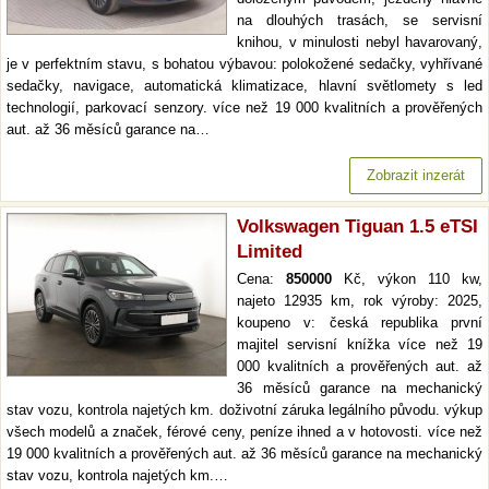
na dlouhých trasách, se servisní
knihou, v minulosti nebyl havarovaný,
je v perfektním stavu, s bohatou výbavou: polokožené sedačky, vyhřívané
sedačky, navigace, automatická klimatizace, hlavní světlomety s led
technologií, parkovací senzory. více než 19 000 kvalitních a prověřených
aut. až 36 měsíců garance na…
Zobrazit inzerát
Volkswagen Tiguan 1.5 eTSI
Limited
Cena:
850000
Kč, výkon 110 kw,
najeto 12935 km, rok výroby: 2025,
koupeno v: česká republika první
majitel servisní knížka více než 19
000 kvalitních a prověřených aut. až
36 měsíců garance na mechanický
stav vozu, kontrola najetých km. doživotní záruka legálního původu. výkup
všech modelů a značek, férové ceny, peníze ihned a v hotovosti. více než
19 000 kvalitních a prověřených aut. až 36 měsíců garance na mechanický
stav vozu, kontrola najetých km.…