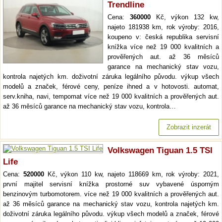
Trendline
Cena:
360000
Kč, výkon 132 kw,
najeto 181938 km, rok výroby: 2016,
koupeno v: česká republika servisní
knížka více než 19 000 kvalitních a
prověřených aut. až 36 měsíců
garance na mechanický stav vozu,
kontrola najetých km. doživotní záruka legálního původu. výkup všech
modelů a značek, férové ceny, peníze ihned a v hotovosti. automat,
serv.kniha, navi, tempomat více než 19 000 kvalitních a prověřených aut.
až 36 měsíců garance na mechanický stav vozu, kontrola…
Zobrazit inzerát
Volkswagen Tiguan 1.5 TSI
Life
Cena:
520000
Kč, výkon 110 kw, najeto 118669 km, rok výroby: 2021,
první majitel servisní knížka prostorné suv vybavené úsporným
benzinovým turbomotorem. více než 19 000 kvalitních a prověřených aut.
až 36 měsíců garance na mechanický stav vozu, kontrola najetých km.
doživotní záruka legálního původu. výkup všech modelů a značek, férové