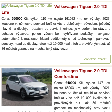
Volkswagen Tiguan 2.0 TDI
Life
Cena:
550000
Kč, výkon 110 kw, najeto 161952 km, rok výroby: 2023,
koupeno v: německo servisní knížka vůz s doloženým původem, ježděný
hlavně na dlouhých trasách, se servisní knihou, je v perfektním stavu, s
bohatou výbavou: pohon všech kol, vyhřívané sedačky, navigace,
automatická klimatizace, hlavní světlomety s led technologií, parkovací
senzory, head-up display. více než 19 000 kvalitních a prověřených aut. až
36 měsíců garance na mechanický stav vozu,…
Zobrazit inzerát
Volkswagen Tiguan 2.0 TDI
Comfortline
Cena:
640000
Kč, výkon 147 kw,
najeto 68903 km, rok výroby: 2021,
koupeno v: česká republika servisní
knížka více než 19 000 kvalitních a
prověřených aut. až 36 měsíců
garance na mechanický stav vozu,