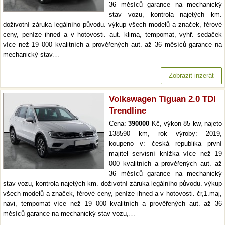
36 měsíců garance na mechanický
stav vozu, kontrola najetých km.
doživotní záruka legálního původu. výkup všech modelů a značek, férové
ceny, peníze ihned a v hotovosti. aut. klima, tempomat, vyhř. sedaček
více než 19 000 kvalitních a prověřených aut. až 36 měsíců garance na
mechanický stav…
Zobrazit inzerát
Volkswagen Tiguan 2.0 TDI
Trendline
Cena:
390000
Kč, výkon 85 kw, najeto
138590 km, rok výroby: 2019,
koupeno v: česká republika první
majitel servisní knížka více než 19
000 kvalitních a prověřených aut. až
36 měsíců garance na mechanický
stav vozu, kontrola najetých km. doživotní záruka legálního původu. výkup
všech modelů a značek, férové ceny, peníze ihned a v hotovosti. čr,1.maj,
navi, tempomat více než 19 000 kvalitních a prověřených aut. až 36
měsíců garance na mechanický stav vozu,…