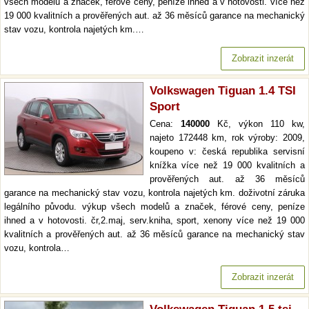
všech modelů a značek, férové ceny, peníze ihned a v hotovosti. více než
19 000 kvalitních a prověřených aut. až 36 měsíců garance na mechanický
stav vozu, kontrola najetých km.…
Zobrazit inzerát
Volkswagen Tiguan 1.4 TSI
Sport
Cena:
140000
Kč, výkon 110 kw,
najeto 172448 km, rok výroby: 2009,
koupeno v: česká republika servisní
knížka více než 19 000 kvalitních a
prověřených aut. až 36 měsíců
garance na mechanický stav vozu, kontrola najetých km. doživotní záruka
legálního původu. výkup všech modelů a značek, férové ceny, peníze
ihned a v hotovosti. čr,2.maj, serv.kniha, sport, xenony více než 19 000
kvalitních a prověřených aut. až 36 měsíců garance na mechanický stav
vozu, kontrola…
Zobrazit inzerát