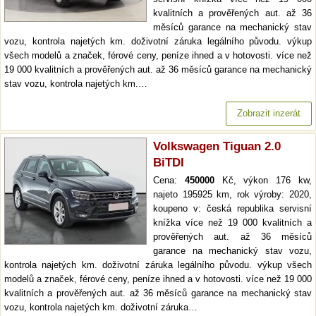
kvalitních a prověřených aut. až 36
měsíců garance na mechanický stav
vozu, kontrola najetých km. doživotní záruka legálního původu. výkup
všech modelů a značek, férové ceny, peníze ihned a v hotovosti. více než
19 000 kvalitních a prověřených aut. až 36 měsíců garance na mechanický
stav vozu, kontrola najetých km.…
Zobrazit inzerát
Volkswagen Tiguan 2.0
BiTDI
Cena:
450000
Kč, výkon 176 kw,
najeto 195925 km, rok výroby: 2020,
koupeno v: česká republika servisní
knížka více než 19 000 kvalitních a
prověřených aut. až 36 měsíců
garance na mechanický stav vozu,
kontrola najetých km. doživotní záruka legálního původu. výkup všech
modelů a značek, férové ceny, peníze ihned a v hotovosti. více než 19 000
kvalitních a prověřených aut. až 36 měsíců garance na mechanický stav
vozu, kontrola najetých km. doživotní záruka…