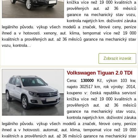
knížka více než 19 000 kvalitních a
prověřených aut. až 36 měsíců
garance na mechanický stav vozu,
kontrola najetých km. doživotní záruka
legálního původu. výkup všech modelů a značek, férové ceny, peníze
ihned a v hotovosti. xenony, aut. klima, tempomat více než 19 000
kvalitních a prověřených aut. až 36 měsíců garance na mechanický stav
vozu, kontrola…
Zobrazit inzerát
Volkswagen Tiguan 2.0 TDI
Cena:
130000
Kč, výkon 103 kw,
najeto 302517 km, rok výroby: 2014,
koupeno v: česká republika servisní
knížka více než 19 000 kvalitních a
prověřených aut. až 36 měsíců
garance na mechanický stav vozu,
kontrola najetých km. doživotní záruka
legálního původu. výkup všech modelů a značek, férové ceny, peníze
ihned a v hotovosti. automat, aut. klima, tempomat více než 19 000
kvalitních a prověřených aut. až 36 měsíců garance na mechanický stav