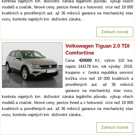
kontrola najetých km. doživotní záruka legálního původu. výkup všech
modelů a značek, férové ceny, peníze ihned a v hotovosti. více než 19 000
kvalitních a prověřených aut. až 36 měsíců garance na mechanický stav
vozu, kontrola najetých km. doživotní záruka…
Zobrazit inzerát
Volkswagen Tiguan 2.0 TDI
Comfortline
Cena:
420000
Kč, výkon 110 kw,
najeto 144178 km, rok výroby: 2018,
koupeno v: česká republika servisní
knížka více než 19 000 kvalitních a
prověřených aut. až 36 měsíců
garance na mechanický stav vozu,
kontrola najetých km. doživotní záruka legálního původu. výkup všech
modelů a značek, férové ceny, peníze ihned a v hotovosti. více než 19 000
kvalitních a prověřených aut. až 36 měsíců garance na mechanický stav
vozu, kontrola najetých km. doživotní záruka…
Zobrazit inzerát