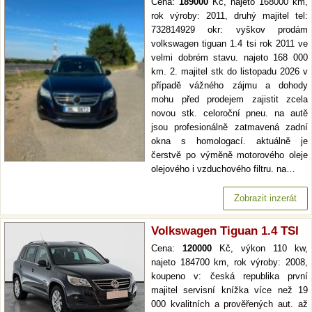
Cena:
189000
Kč, najeto 168000 km,
rok výroby: 2011, druhý majitel tel:
732814929 okr: vyškov prodám
volkswagen tiguan 1.4 tsi rok 2011 ve
velmi dobrém stavu. najeto 168 000
km. 2. majitel stk do listopadu 2026 v
případě vážného zájmu a dohody
mohu před prodejem zajistit zcela
novou stk. celoroční pneu. na autě
jsou profesionálně zatmavená zadní
okna s homologací. aktuálně je
čerstvě po výměně motorového oleje
olejového i vzduchového filtru. na…
Zobrazit inzerát
Volkswagen Tiguan 1.4 TSI
Cena:
120000
Kč, výkon 110 kw,
najeto 184700 km, rok výroby: 2008,
koupeno v: česká republika první
majitel servisní knížka více než 19
000 kvalitních a prověřených aut. až