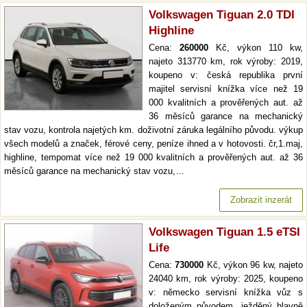
Volkswagen Tiguan 2.0 TDI
Highline
Cena:
260000
Kč, výkon 110 kw,
najeto 313770 km, rok výroby: 2019,
koupeno v: česká republika první
majitel servisní knížka více než 19
000 kvalitních a prověřených aut. až
36 měsíců garance na mechanický
stav vozu, kontrola najetých km. doživotní záruka legálního původu. výkup
všech modelů a značek, férové ceny, peníze ihned a v hotovosti. čr,1.maj,
highline, tempomat více než 19 000 kvalitních a prověřených aut. až 36
měsíců garance na mechanický stav vozu,…
Zobrazit inzerát
Volkswagen Tiguan 1.5 eTSI
Life
Cena:
730000
Kč, výkon 96 kw, najeto
24040 km, rok výroby: 2025, koupeno
v: německo servisní knížka vůz s
doloženým původem, ježděný hlavně