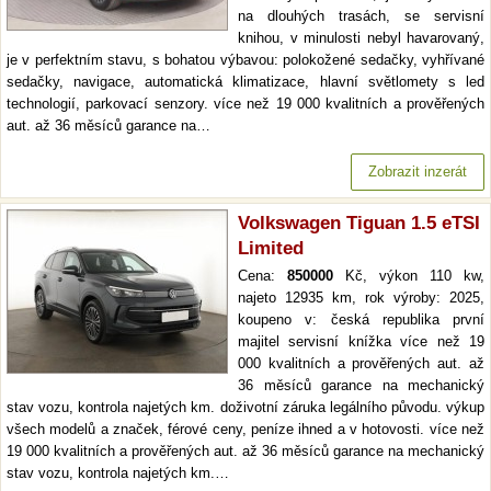
na dlouhých trasách, se servisní
knihou, v minulosti nebyl havarovaný,
je v perfektním stavu, s bohatou výbavou: polokožené sedačky, vyhřívané
sedačky, navigace, automatická klimatizace, hlavní světlomety s led
technologií, parkovací senzory. více než 19 000 kvalitních a prověřených
aut. až 36 měsíců garance na…
Zobrazit inzerát
Volkswagen Tiguan 1.5 eTSI
Limited
Cena:
850000
Kč, výkon 110 kw,
najeto 12935 km, rok výroby: 2025,
koupeno v: česká republika první
majitel servisní knížka více než 19
000 kvalitních a prověřených aut. až
36 měsíců garance na mechanický
stav vozu, kontrola najetých km. doživotní záruka legálního původu. výkup
všech modelů a značek, férové ceny, peníze ihned a v hotovosti. více než
19 000 kvalitních a prověřených aut. až 36 měsíců garance na mechanický
stav vozu, kontrola najetých km.…