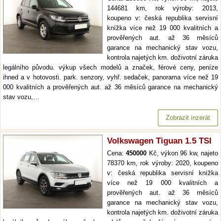
144681 km, rok výroby: 2013,
koupeno v: česká republika servisní
knížka více než 19 000 kvalitních a
prověřených aut. až 36 měsíců
garance na mechanický stav vozu,
kontrola najetých km. doživotní záruka
legálního původu. výkup všech modelů a značek, férové ceny, peníze
ihned a v hotovosti. park. senzory, vyhř. sedaček, panorama více než 19
000 kvalitních a prověřených aut. až 36 měsíců garance na mechanický
stav vozu,…
Zobrazit inzerát
Volkswagen Tiguan 1.5 TSI
Cena:
450000
Kč, výkon 96 kw, najeto
78370 km, rok výroby: 2020, koupeno
v: česká republika servisní knížka
více než 19 000 kvalitních a
prověřených aut. až 36 měsíců
garance na mechanický stav vozu,
kontrola najetých km. doživotní záruka