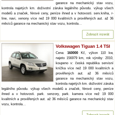
garance na mechanický stav vozu,
kontrola najetých km. doživotní záruka legálního původu. výkup všech
modelů a značek, férové ceny, peníze ihned a v hotovosti. serv.kniha, r-
line, navi, xenony více než 19 000 kvalitních a prověřených aut. až 36
měsíců garance na mechanický stav vozu, kontrola…
Zobrazit inzerát
Volkswagen Tiguan 1.4 TSI
Cena:
160000
Kč, výkon 110 kw,
najeto 156979 km, rok výroby: 2010,
koupeno v: česká republika servisní
knížka více než 19 000 kvalitních a
prověřených aut. až 36 měsíců
garance na mechanický stav vozu,
kontrola najetých km. doživotní záruka
legálního původu. výkup všech modelů a značek, férové ceny, peníze
ihned a v hotovosti. park. senzory, park. kamera více než 19 000
kvalitních a prověřených aut. až 36 měsíců garance na mechanický stav
vozu, kontrola…
Zobrazit inzerát