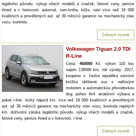
legálního původu. výkup všech modelů a značek, férové ceny, peníze
ihned a v hotovosti. automat, serv.kniha, kůže, navi více než 19 000
kvalitních a prověřených aut. až 36 měsíců garance na mechanický stav
vozu, kontrola…
Zobrazit inzerát
Volkswagen Tiguan 2.0 TDI
R-Line
Cena:
460000
Kč, výkon 110 kw,
najeto 138586 km, rok výroby: 2017,
koupeno v: česká republika servisní
knížka oblíbené suv s naftovým
motorem a automatickou převodovkou
dsg. pohon 4x4. atraktivní výbava a
paket r-line. nízký nájezd km. více než 19 000 kvalitních a prověřených
aut. až 36 měsíců garance na mechanický stav vozu, kontrola najetých
km. doživotní záruka legálního původu. výkup všech modelů a značek,
férové ceny, peníze ihned a v hotovosti. r-line…
Zobrazit inzerát