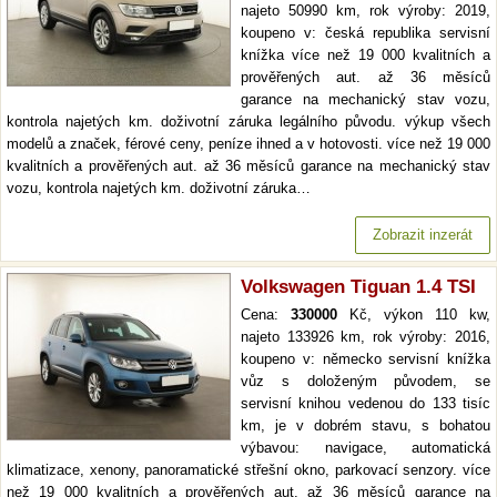
najeto 50990 km, rok výroby: 2019,
koupeno v: česká republika servisní
knížka více než 19 000 kvalitních a
prověřených aut. až 36 měsíců
garance na mechanický stav vozu,
kontrola najetých km. doživotní záruka legálního původu. výkup všech
modelů a značek, férové ceny, peníze ihned a v hotovosti. více než 19 000
kvalitních a prověřených aut. až 36 měsíců garance na mechanický stav
vozu, kontrola najetých km. doživotní záruka…
Zobrazit inzerát
Volkswagen Tiguan 1.4 TSI
Cena:
330000
Kč, výkon 110 kw,
najeto 133926 km, rok výroby: 2016,
koupeno v: německo servisní knížka
vůz s doloženým původem, se
servisní knihou vedenou do 133 tisíc
km, je v dobrém stavu, s bohatou
výbavou: navigace, automatická
klimatizace, xenony, panoramatické střešní okno, parkovací senzory. více
než 19 000 kvalitních a prověřených aut. až 36 měsíců garance na