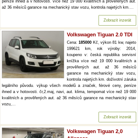
peníze ihned a v hotovosti. více než 19 000 kvalitních a prověřených aut.
až 36 měsíců garance na mechanický stav vozu, kontrola najetých km.…
Zobrazit inzerát
Volkswagen Tiguan 2.0 TDI
Cena:
185000
Kč, výkon 81 kw, najeto
199621 km, rok výroby: 2014,
koupeno v: česká republika servisní
knížka více než 19 000 kvalitních a
prověřených aut. až 36 měsíců
garance na mechanický stav vozu,
kontrola najetých km. doživotní záruka
legálního původu. výkup všech modelů a značek, férové ceny, peníze
ihned a v hotovosti. čr,2.maj, navi, aut. klima, tempomat více než 19 000
kvalitních a prověřených aut. až 36 měsíců garance na mechanický stav
vozu,…
Zobrazit inzerát
Volkswagen Tiguan 2,0