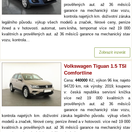
prověřených aut. až 36 měsíců
garance na mechanický stav vozu,
kontrola najetých km. doživotní záruka
legálního původu. výkup všech modelů a značek, férové ceny, peníze
ihned a v hotovosti. automat, serv.kniha, tempomat více než 19 000
kvalitních a prověřených aut. až 36 měsíců garance na mechanický stav
vozu, kontrola…
Zobrazit inzerát
Volkswagen Tiguan 1.5 TSI
Comfortline
Cena:
440000
Kč, výkon 96 kw, najeto
94720 km, rok výroby: 2019, koupeno
v: česká republika servisní knížka
více než 19 000 kvalitních a
prověřených aut. až 36 měsíců
garance na mechanický stav vozu,
kontrola najetých km. doživotní záruka legálního původu. výkup všech
modelů a značek, férové ceny, peníze ihned a v hotovosti. více než 19 000
kvalitních a prověřených aut. až 36 měsíců garance na mechanický stav