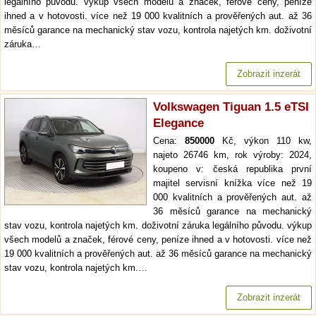
legálního původu. výkup všech modelů a značek, férové ceny, peníze
ihned a v hotovosti. více než 19 000 kvalitních a prověřených aut. až 36
měsíců garance na mechanický stav vozu, kontrola najetých km. doživotní
záruka…
Zobrazit inzerát
Volkswagen Tiguan 1.5 eTSI
Elegance
Cena:
850000
Kč, výkon 110 kw,
najeto 26746 km, rok výroby: 2024,
koupeno v: česká republika první
majitel servisní knížka více než 19
000 kvalitních a prověřených aut. až
36 měsíců garance na mechanický
stav vozu, kontrola najetých km. doživotní záruka legálního původu. výkup
všech modelů a značek, férové ceny, peníze ihned a v hotovosti. více než
19 000 kvalitních a prověřených aut. až 36 měsíců garance na mechanický
stav vozu, kontrola najetých km.…
Zobrazit inzerát