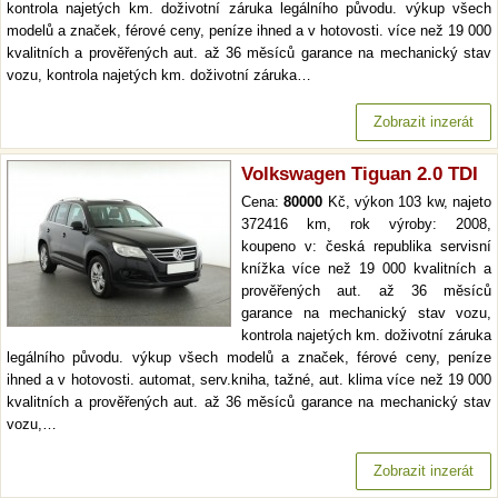
kontrola najetých km. doživotní záruka legálního původu. výkup všech
modelů a značek, férové ceny, peníze ihned a v hotovosti. více než 19 000
kvalitních a prověřených aut. až 36 měsíců garance na mechanický stav
vozu, kontrola najetých km. doživotní záruka…
Zobrazit inzerát
Volkswagen Tiguan 2.0 TDI
Cena:
80000
Kč, výkon 103 kw, najeto
372416 km, rok výroby: 2008,
koupeno v: česká republika servisní
knížka více než 19 000 kvalitních a
prověřených aut. až 36 měsíců
garance na mechanický stav vozu,
kontrola najetých km. doživotní záruka
legálního původu. výkup všech modelů a značek, férové ceny, peníze
ihned a v hotovosti. automat, serv.kniha, tažné, aut. klima více než 19 000
kvalitních a prověřených aut. až 36 měsíců garance na mechanický stav
vozu,…
Zobrazit inzerát