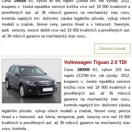
Cena:
190000
Kč, výkon 90 kw, najeto 124468 km, rok výroby: 2011,
koupeno v: česká republika servisní knížka více než 19 000 kvalitních a
prověřených aut. až 36 měsíců garance na mechanický stav vozu,
kontrola najetých km. doživotní záruka legálního původu. výkup všech
modelů a značek, férové ceny, peníze ihned a v hotovosti. freestyle,
park. senzory, senzor deště více než 19 000 kvalitních a prověřených aut.
až 36 měsíců garance na mechanický stav vozu,…
Zobrazit inzerát
Volkswagen Tiguan 2.0 TDI
Cena:
180000
Kč, výkon 103 kw,
najeto 213784 km, rok výroby: 2012,
koupeno v: česká republika servisní
knížka více než 19 000 kvalitních a
prověřených aut. až 36 měsíců
garance na mechanický stav vozu,
kontrola najetých km. doživotní záruka
legálního původu. výkup všech modelů a značek, férové ceny, peníze
ihned a v hotovosti. aut. klima, tempomat, park. senzory více než 19 000
kvalitních a prověřených aut. až 36 měsíců garance na mechanický stav
vozu, kontrola…