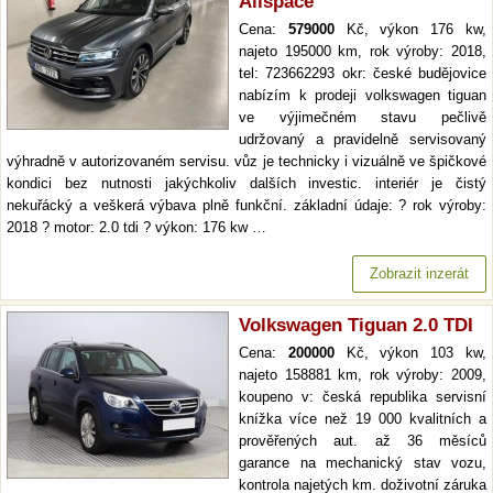
Allspace
Cena:
579000
Kč, výkon 176 kw,
najeto 195000 km, rok výroby: 2018,
tel: 723662293 okr: české budějovice
nabízím k prodeji volkswagen tiguan
ve výjimečném stavu pečlivě
udržovaný a pravidelně servisovaný
výhradně v autorizovaném servisu. vůz je technicky i vizuálně ve špičkové
kondici bez nutnosti jakýchkoliv dalších investic. interiér je čistý
nekuřácký a veškerá výbava plně funkční. základní údaje: ? rok výroby:
2018 ? motor: 2.0 tdi ? výkon: 176 kw …
Zobrazit inzerát
Volkswagen Tiguan 2.0 TDI
Cena:
200000
Kč, výkon 103 kw,
najeto 158881 km, rok výroby: 2009,
koupeno v: česká republika servisní
knížka více než 19 000 kvalitních a
prověřených aut. až 36 měsíců
garance na mechanický stav vozu,
kontrola najetých km. doživotní záruka