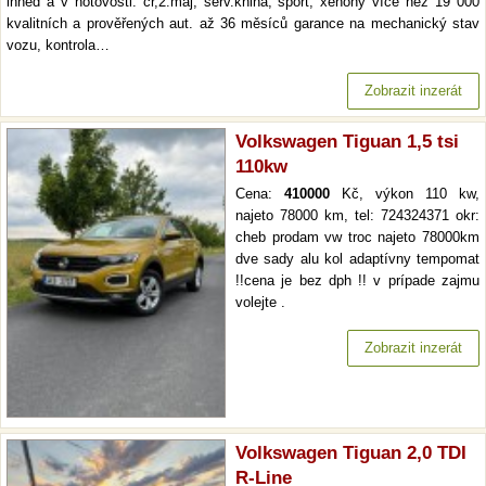
ihned a v hotovosti. čr,2.maj, serv.kniha, sport, xenony více než 19 000
kvalitních a prověřených aut. až 36 měsíců garance na mechanický stav
vozu, kontrola…
Zobrazit inzerát
Volkswagen Tiguan 1,5 tsi
110kw
Cena:
410000
Kč, výkon 110 kw,
najeto 78000 km, tel: 724324371 okr:
cheb prodam vw troc najeto 78000km
dve sady alu kol adaptívny tempomat
!!cena je bez dph !! v prípade zajmu
volejte .
Zobrazit inzerát
Volkswagen Tiguan 2,0 TDI
R-Line