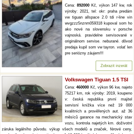
Cena:
892000
Kč, výkon 147 kw, rok
výroby: 2021, tel: okr: praha predám
vw tiguan allspace 2.0 tdi r-line vin
wvgzzz5nznm059318 kupoval som ho
ako nové na slovensku v porsche
vajnoská. pravidelne servisované v
originálnom servise. neburané. dôvod
predaja kupil som vw tayron. volať len
pre seriózny záujem!!!
Zobrazit inzerát
Volkswagen Tiguan 1.5 TSI
Cena:
460000
Kč, výkon 96 kw, najeto
75217 km, rok výroby: 2019, koupeno
v: česká republika první majitel
servisní knížka více než 19 000
kvalitních a prověřených aut. až 36
měsíců garance na mechanický stav
vozu, kontrola najetých km. doživotní
záruka legálního původu. výkup všech modelů a značek, férové ceny,