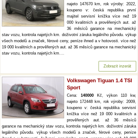
najeto 147670 km, rok výroby: 2022,
koupeno v: česká republika první
majitel servisní knížka více než 19
000 kvalitních a prověřených aut. až
36 měsíců garance na mechanický
stav vozu, kontrola najetých km. doživotní záruka legálního původu. výkup
všech modelů a značek, férové ceny, peníze ihned a v hotovosti. více než
19 000 kvalitních a prověřených aut. až 36 měsíců garance na mechanický
stav vozu, kontrola najetých km.…
Zobrazit inzerát
Volkswagen Tiguan 1.4 TSI
Sport
Cena:
140000
Kč, výkon 110 kw,
najeto 172448 km, rok výroby: 2009,
koupeno v: česká republika servisní
knížka více než 19 000 kvalitních a
prověřených aut. až 36 měsíců
garance na mechanický stav vozu, kontrola najetých km. doživotní záruka
legálního původu. výkup všech modelů a značek, férové ceny, peníze