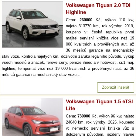
Volkswagen Tiguan 2.0 TDI
Highline
Cena:
260000
Kč, výkon 110 kw,
najeto 313770 km, rok výroby: 2019,
koupeno v: česká republika první
majitel servisní knížka více než 19
000 kvalitních a prověřených aut. až
36 měsíců garance na mechanický
stav vozu, kontrola najetých km. doživotní záruka legálního původu. výkup
všech modelů a značek, férové ceny, peníze ihned a v hotovosti. čr,1.maj,
highline, tempomat více než 19 000 kvalitních a prověřených aut. až 36
měsíců garance na mechanický stav vozu,…
Zobrazit inzerát
Volkswagen Tiguan 1.5 eTSI
Life
Cena:
730000
Kč, výkon 96 kw, najeto
24040 km, rok výroby: 2025, koupeno
v: německo servisní knížka vůz s
doloženým původem, ježděný hlavně