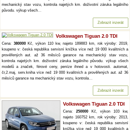
mechanický stav vozu, kontrola najetých km. doživotní záruka legálního
původu. výkup všech…
Zobrazit inzerát
Volkswagen Tiguan 2.0 TDI
Cena:
380000
Kč, výkon 110 kw, najeto 189883 km, rok výroby: 2019,
koupeno v: česká republika servisní knížka více než 19 000 kvalitních a
prověřených aut. až 36 měsíců garance na mechanický stav vozu,
kontrola najetých km. doživotní záruka legálního původu. výkup všech
modelů a značek, férové ceny, peníze ihned a v hotovosti. automat,
čr,2.maj, serv.kniha více než 19 000 kvalitních a prověřených aut. až 36
měsíců garance na mechanický stav vozu, kontrola…
Zobrazit inzerát
Volkswagen Tiguan 2.0 TDI
Cena:
250000
Kč, výkon 103 kw,
najeto 160752 km, rok výroby: 2013,
koupeno v: česká republika servisní
knížka více než 19 000 kvalitních a