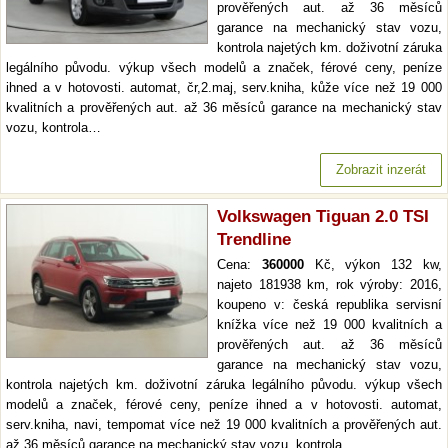
prověřených aut. až 36 měsíců
garance na mechanický stav vozu,
kontrola najetých km. doživotní záruka
legálního původu. výkup všech modelů a značek, férové ceny, peníze
ihned a v hotovosti. automat, čr,2.maj, serv.kniha, kůže více než 19 000
kvalitních a prověřených aut. až 36 měsíců garance na mechanický stav
vozu, kontrola…
Zobrazit inzerát
Volkswagen Tiguan 2.0 TSI
Trendline
Cena:
360000
Kč, výkon 132 kw,
najeto 181938 km, rok výroby: 2016,
koupeno v: česká republika servisní
knížka více než 19 000 kvalitních a
prověřených aut. až 36 měsíců
garance na mechanický stav vozu,
kontrola najetých km. doživotní záruka legálního původu. výkup všech
modelů a značek, férové ceny, peníze ihned a v hotovosti. automat,
serv.kniha, navi, tempomat více než 19 000 kvalitních a prověřených aut.
až 36 měsíců garance na mechanický stav vozu, kontrola…