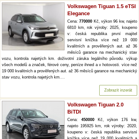
Volkswagen Tiguan 1.5 eTSI
Elegance
Cena:
770000
Kč, výkon 96 kw, najeto
6810 km, rok výroby: 2025, koupeno
v: česká republika první majitel
servisní knížka více než 19 000
kvalitních a prověřených aut. až 36
měsíců garance na mechanický stav
vozu, kontrola najetých km. doživotní záruka legálního původu. výkup
všech modelů a značek, férové ceny, peníze ihned a v hotovosti. více než
19 000 kvalitních a prověřených aut. až 36 měsíců garance na mechanický
stav vozu, kontrola najetých km.…
Zobrazit inzerát
Volkswagen Tiguan 2.0
BiTDI
Cena:
450000
Kč, výkon 176 kw,
najeto 195925 km, rok výroby: 2020,
koupeno v: česká republika servisní
knížka více než 19 000 kvalitních a