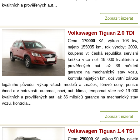
kvalitních a prověřených aut…
Zobrazit inzerát
Volkswagen Tiguan 2.0 TDI
Cena:
170000
Kč, výkon 103 kw,
najeto 155035 km, rok výroby: 2009,
koupeno v: česká republika servisní
knížka více než 19 000 kvalitních a
prověřených aut. až 36 měsíců
garance na mechanický stav vozu,
kontrola najetých km. doživotní záruka
legálního původu. výkup všech modelů a značek, férové ceny, peníze
ihned a v hotovosti. automat, navi, aut. klima, tempomat více než 19 000
kvalitních a prověřených aut. až 36 měsíců garance na mechanický stav
vozu, kontrola…
Zobrazit inzerát
Volkswagen Tiguan 1.4 TSI
Cena:
250000
Kč, výkon 90 kw, najeto