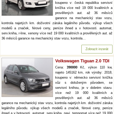
koupeno v: česká republika servisní
knížka více než 19 000 kvalitních a
prověřených aut. až 36 měsíců
garance na mechanický stav vozu,
kontrola najetých km. doživotní záruka legálního původu. výkup všech
modelů a značek, férové ceny, peníze ihned a v hotovosti. automat,
serv.kniha, r-line, xenony více než 19 000 kvalitních a prověřených aut. až
36 měsíců garance na mechanický stav vozu, kontrola…
Zobrazit inzerát
Volkswagen Tiguan 2.0 TDI
Cena:
390000
Kč, výkon 110 kw,
najeto 145162 km, rok výroby: 2018,
koupeno v: německo servisní knížka
vůz s doloženým původem, se
servisní knihou, je v dobrém stavu.
více než 19 000 kvalitních a
prověřených aut. až 36 měsíců
garance na mechanický stav vozu, kontrola najetých km. doživotní záruka
legálního původu. výkup všech modelů a značek, férové ceny, peníze
ihned a v hotovosti. automat, serv.kniha, navi, tempomat více než 19 000