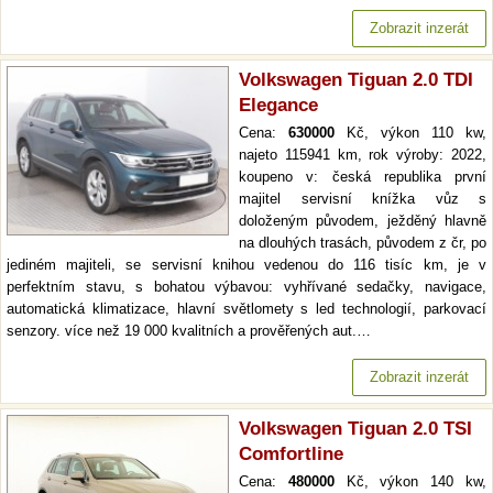
Zobrazit inzerát
Volkswagen Tiguan 2.0 TDI
Elegance
Cena:
630000
Kč, výkon 110 kw,
najeto 115941 km, rok výroby: 2022,
koupeno v: česká republika první
majitel servisní knížka vůz s
doloženým původem, ježděný hlavně
na dlouhých trasách, původem z čr, po
jediném majiteli, se servisní knihou vedenou do 116 tisíc km, je v
perfektním stavu, s bohatou výbavou: vyhřívané sedačky, navigace,
automatická klimatizace, hlavní světlomety s led technologií, parkovací
senzory. více než 19 000 kvalitních a prověřených aut.…
Zobrazit inzerát
Volkswagen Tiguan 2.0 TSI
Comfortline
Cena:
480000
Kč, výkon 140 kw,