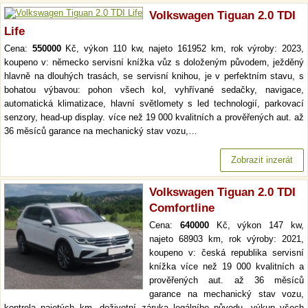
Volkswagen Tiguan 2.0 TDI
Life
Cena:
550000
Kč, výkon 110 kw, najeto 161952 km, rok výroby: 2023,
koupeno v: německo servisní knížka vůz s doloženým původem, ježděný
hlavně na dlouhých trasách, se servisní knihou, je v perfektním stavu, s
bohatou výbavou: pohon všech kol, vyhřívané sedačky, navigace,
automatická klimatizace, hlavní světlomety s led technologií, parkovací
senzory, head-up display. více než 19 000 kvalitních a prověřených aut. až
36 měsíců garance na mechanický stav vozu,…
Zobrazit inzerát
Volkswagen Tiguan 2.0 TDI
Comfortline
Cena:
640000
Kč, výkon 147 kw,
najeto 68903 km, rok výroby: 2021,
koupeno v: česká republika servisní
knížka více než 19 000 kvalitních a
prověřených aut. až 36 měsíců
garance na mechanický stav vozu,
kontrola najetých km. doživotní záruka legálního původu. výkup všech