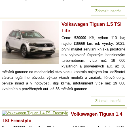
Zobrazit inzerát
Volkswagen Tiguan 1.5 TSI
Life
Cena:
520000
Kč, výkon 110 kw,
najeto 118669 km, rok výroby: 2021,
první majitel servisní knížka prostorné
suv vybavené úsporným benzinovým
turbomotorem. více než 19 000
kvalitních a prověřených aut. až 36
měsíců garance na mechanický stav vozu, kontrola najetých km. doživotní
záruka legálního původu. výkup všech modelů a značek, férové ceny,
peníze ihned a v hotovosti. digi klima, infotainment více než 19 000
kvalitních a prověřených aut. až 36 měsíců garance…
Zobrazit inzerát
Volkswagen Tiguan 1.4
TSI Freestyle