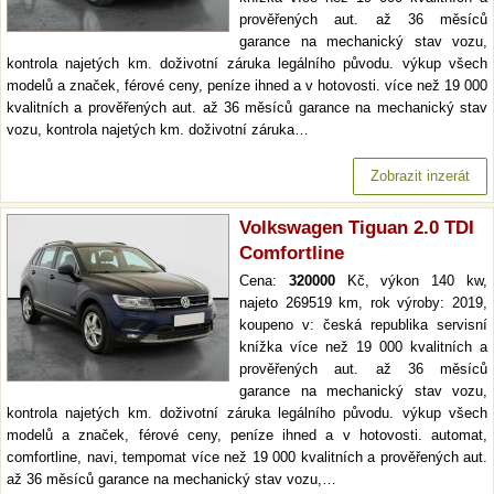
prověřených aut. až 36 měsíců
garance na mechanický stav vozu,
kontrola najetých km. doživotní záruka legálního původu. výkup všech
modelů a značek, férové ceny, peníze ihned a v hotovosti. více než 19 000
kvalitních a prověřených aut. až 36 měsíců garance na mechanický stav
vozu, kontrola najetých km. doživotní záruka…
Zobrazit inzerát
Volkswagen Tiguan 2.0 TDI
Comfortline
Cena:
320000
Kč, výkon 140 kw,
najeto 269519 km, rok výroby: 2019,
koupeno v: česká republika servisní
knížka více než 19 000 kvalitních a
prověřených aut. až 36 měsíců
garance na mechanický stav vozu,
kontrola najetých km. doživotní záruka legálního původu. výkup všech
modelů a značek, férové ceny, peníze ihned a v hotovosti. automat,
comfortline, navi, tempomat více než 19 000 kvalitních a prověřených aut.
až 36 měsíců garance na mechanický stav vozu,…