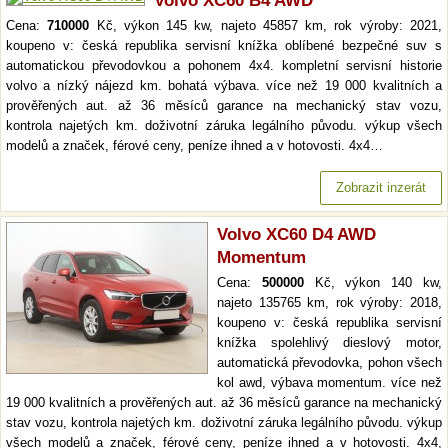
Volvo XC60 B4 AWD
Cena:
710000
Kč, výkon 145 kw, najeto 45857 km, rok výroby: 2021,
koupeno v: česká republika servisní knížka oblíbené bezpečné suv s
automatickou převodovkou a pohonem 4x4. kompletní servisní historie
volvo a nízký nájezd km. bohatá výbava. více než 19 000 kvalitních a
prověřených aut. až 36 měsíců garance na mechanický stav vozu,
kontrola najetých km. doživotní záruka legálního původu. výkup všech
modelů a značek, férové ceny, peníze ihned a v hotovosti. 4x4…
Zobrazit inzerát
Volvo XC60 D4 AWD
Momentum
Cena:
500000
Kč, výkon 140 kw,
najeto 135765 km, rok výroby: 2018,
koupeno v: česká republika servisní
knížka spolehlivý dieslový motor,
automatická převodovka, pohon všech
kol awd, výbava momentum. více než
19 000 kvalitních a prověřených aut. až 36 měsíců garance na mechanický
stav vozu, kontrola najetých km. doživotní záruka legálního původu. výkup
všech modelů a značek, férové ceny, peníze ihned a v hotovosti. 4x4,