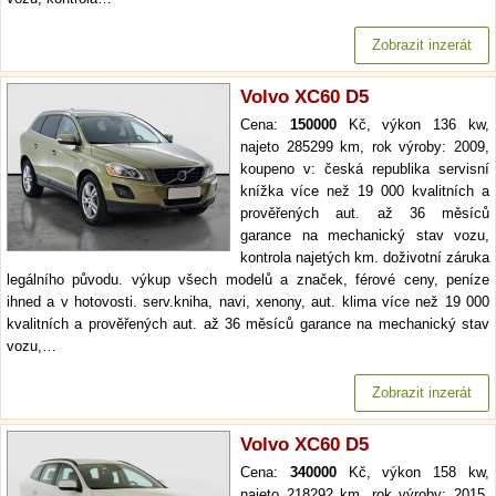
Zobrazit inzerát
Volvo XC60 D5
Cena:
150000
Kč, výkon 136 kw,
najeto 285299 km, rok výroby: 2009,
koupeno v: česká republika servisní
knížka více než 19 000 kvalitních a
prověřených aut. až 36 měsíců
garance na mechanický stav vozu,
kontrola najetých km. doživotní záruka
legálního původu. výkup všech modelů a značek, férové ceny, peníze
ihned a v hotovosti. serv.kniha, navi, xenony, aut. klima více než 19 000
kvalitních a prověřených aut. až 36 měsíců garance na mechanický stav
vozu,…
Zobrazit inzerát
Volvo XC60 D5
Cena:
340000
Kč, výkon 158 kw,
najeto 218292 km, rok výroby: 2015,