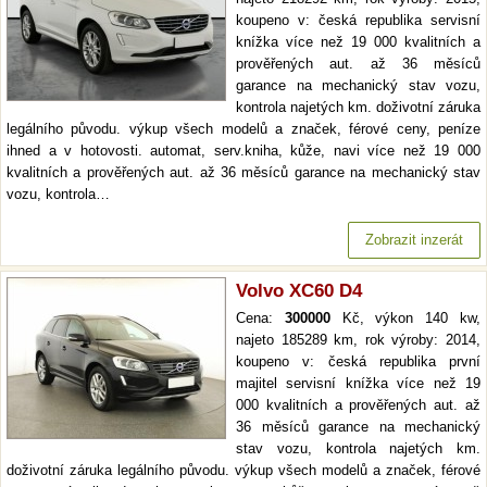
koupeno v: česká republika servisní
knížka více než 19 000 kvalitních a
prověřených aut. až 36 měsíců
garance na mechanický stav vozu,
kontrola najetých km. doživotní záruka
legálního původu. výkup všech modelů a značek, férové ceny, peníze
ihned a v hotovosti. automat, serv.kniha, kůže, navi více než 19 000
kvalitních a prověřených aut. až 36 měsíců garance na mechanický stav
vozu, kontrola…
Zobrazit inzerát
Volvo XC60 D4
Cena:
300000
Kč, výkon 140 kw,
najeto 185289 km, rok výroby: 2014,
koupeno v: česká republika první
majitel servisní knížka více než 19
000 kvalitních a prověřených aut. až
36 měsíců garance na mechanický
stav vozu, kontrola najetých km.
doživotní záruka legálního původu. výkup všech modelů a značek, férové