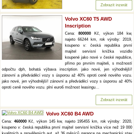
Zobrazit inzerát
Volvo XC60 T5 AWD
Inscription
Cena:
800000
Kč, výkon 184 kw,
najeto 66244 km, rok výroby: 2019,
koupeno v: česká republika první
majitel servisní knížka vozidlo
koupené jako nové v české republice,
přímo po prvním majiteli, s možností
odpočtu dph, bohatá výbava inscription. jako nové, jen výhodnější!
zánovní a předváděcí vozy s úsporou až 40% oproti ceně nového vozu.
jako nové, jen výhodnější! zánovní a předváděcí vozy s úsporou až 40%
oproti ceně nového vozu. plní euro6 možnost leasingu…
Zobrazit inzerát
Volvo XC60 B4 AWD
Cena:
460000
Kč, výkon 145 kw, najeto 195455 km, rok výroby: 2020,
koupeno v: česká republika první majitel servisní knížka více než 19 000
kvalitních a prověřených aut. až 36 měsíců garance na mechanický stav