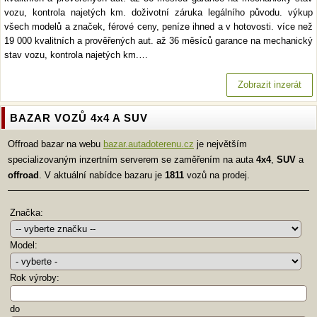
vozu, kontrola najetých km. doživotní záruka legálního původu. výkup
všech modelů a značek, férové ceny, peníze ihned a v hotovosti. více než
19 000 kvalitních a prověřených aut. až 36 měsíců garance na mechanický
stav vozu, kontrola najetých km.…
Zobrazit inzerát
BAZAR VOZŮ 4x4 A SUV
Offroad bazar na webu
bazar.autadoterenu.cz
je největším
specializovaným inzertním serverem se zaměřením na auta
4x4
,
SUV
a
offroad
. V aktuální nabídce bazaru je
1811
vozů na prodej.
Značka:
Model:
Rok výroby:
do