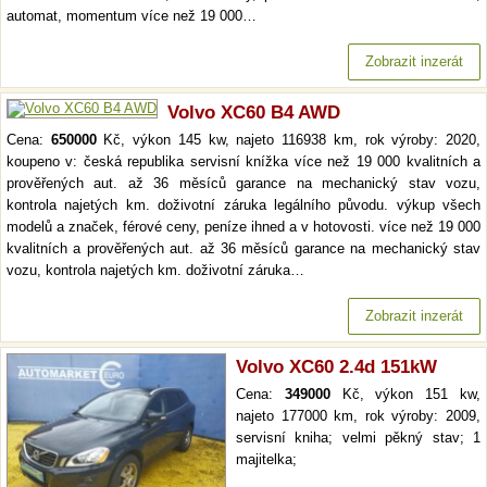
automat, momentum více než 19 000…
Zobrazit inzerát
Volvo XC60 B4 AWD
Cena:
650000
Kč, výkon 145 kw, najeto 116938 km, rok výroby: 2020,
koupeno v: česká republika servisní knížka více než 19 000 kvalitních a
prověřených aut. až 36 měsíců garance na mechanický stav vozu,
kontrola najetých km. doživotní záruka legálního původu. výkup všech
modelů a značek, férové ceny, peníze ihned a v hotovosti. více než 19 000
kvalitních a prověřených aut. až 36 měsíců garance na mechanický stav
vozu, kontrola najetých km. doživotní záruka…
Zobrazit inzerát
Volvo XC60 2.4d 151kW
Cena:
349000
Kč, výkon 151 kw,
najeto 177000 km, rok výroby: 2009,
servisní kniha; velmi pěkný stav; 1
majitelka;