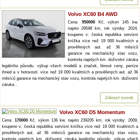
Volvo XC60 B4 AWD
Cena:
950000
Kč, výkon 145 kw,
najeto 29598 km, rok výroby: 2024,
koupeno v: česká republika servisní
knížka více než 19 000 kvalitních a
prověřených aut. až 36 měsíců
garance na mechanický stav vozu,
kontrola najetých km. doživotní záruka
legálního původu. výkup všech modelů a značek, férové ceny, peníze
ihned a v hotovosti. více než 19 000 kvalitních a prověřených aut. až 36
měsíců garance na mechanický stav vozu, kontrola najetých km. doživotní
záruka…
Zobrazit inzerát
Volvo XC60 D5 Momentum
Cena:
170000
Kč, výkon 136 kw, najeto 239205 km, rok výroby: 2009,
koupeno v: česká republika servisní knížka více než 19 000 kvalitních a
prověřených aut. až 36 měsíců garance na mechanický stav vozu,
kontrola najetých km. doživotní záruka legálního původu. výkup všech