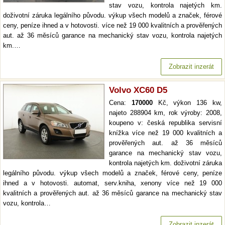
stav vozu, kontrola najetých km.
doživotní záruka legálního původu. výkup všech modelů a značek, férové
ceny, peníze ihned a v hotovosti. více než 19 000 kvalitních a prověřených
aut. až 36 měsíců garance na mechanický stav vozu, kontrola najetých
km.…
Zobrazit inzerát
Volvo XC60 D5
Cena:
170000
Kč, výkon 136 kw,
najeto 288904 km, rok výroby: 2008,
koupeno v: česká republika servisní
knížka více než 19 000 kvalitních a
prověřených aut. až 36 měsíců
garance na mechanický stav vozu,
kontrola najetých km. doživotní záruka
legálního původu. výkup všech modelů a značek, férové ceny, peníze
ihned a v hotovosti. automat, serv.kniha, xenony více než 19 000
kvalitních a prověřených aut. až 36 měsíců garance na mechanický stav
vozu, kontrola…
Zobrazit inzerát