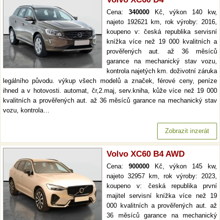
Cena:
340000
Kč, výkon 140 kw,
najeto 192621 km, rok výroby: 2016,
koupeno v: česká republika servisní
knížka více než 19 000 kvalitních a
prověřených aut. až 36 měsíců
garance na mechanický stav vozu,
kontrola najetých km. doživotní záruka
legálního původu. výkup všech modelů a značek, férové ceny, peníze
ihned a v hotovosti. automat, čr,2.maj, serv.kniha, kůže více než 19 000
kvalitních a prověřených aut. až 36 měsíců garance na mechanický stav
vozu, kontrola…
Zobrazit inzerát
Volvo XC60 B4 AWD
Cena:
900000
Kč, výkon 145 kw,
najeto 32957 km, rok výroby: 2023,
koupeno v: česká republika první
majitel servisní knížka více než 19
000 kvalitních a prověřených aut. až
36 měsíců garance na mechanický