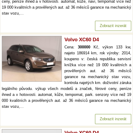
ceny, peníze ihned a v hotovosti. automat, kůže, navi, tempomat více než
19 000 kvalitních a prověřených aut. až 36 měsíců garance na mechanický
stav vozu,…
Zobrazit inzerát
Volvo XC60 D4
Cena:
300000
Kč, výkon 133 kw,
najeto 186914 km, rok výroby: 2014,
koupeno v: česká republika servisní
knížka více než 19 000 kvalitních a
prověřených aut. až 36 měsíců
garance na mechanický stav vozu,
kontrola najetých km. doživotní záruka
legálního původu. výkup všech modelů a značek, férové ceny, peníze
ihned a v hotovosti. automat, kůže, tempomat, park. senzory více než 19
000 kvalitních a prověřených aut. až 36 měsíců garance na mechanický
stav vozu,…
Zobrazit inzerát
Volvo XC60 D4