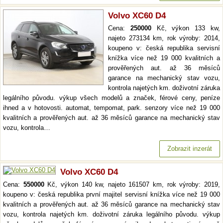
Volvo XC60 D4
Cena:
250000
Kč, výkon 133 kw,
najeto 273134 km, rok výroby: 2014,
koupeno v: česká republika servisní
knížka více než 19 000 kvalitních a
prověřených aut. až 36 měsíců
garance na mechanický stav vozu,
kontrola najetých km. doživotní záruka
legálního původu. výkup všech modelů a značek, férové ceny, peníze
ihned a v hotovosti. automat, tempomat, park. senzory více než 19 000
kvalitních a prověřených aut. až 36 měsíců garance na mechanický stav
vozu, kontrola…
Zobrazit inzerát
Volvo XC60 D4
Cena:
550000
Kč, výkon 140 kw, najeto 161507 km, rok výroby: 2019,
koupeno v: česká republika první majitel servisní knížka více než 19 000
kvalitních a prověřených aut. až 36 měsíců garance na mechanický stav
vozu, kontrola najetých km. doživotní záruka legálního původu. výkup