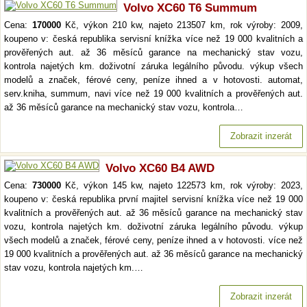
Volvo XC60 T6 Summum
Cena:
170000
Kč, výkon 210 kw, najeto 213507 km, rok výroby: 2009,
koupeno v: česká republika servisní knížka více než 19 000 kvalitních a
prověřených aut. až 36 měsíců garance na mechanický stav vozu,
kontrola najetých km. doživotní záruka legálního původu. výkup všech
modelů a značek, férové ceny, peníze ihned a v hotovosti. automat,
serv.kniha, summum, navi více než 19 000 kvalitních a prověřených aut.
až 36 měsíců garance na mechanický stav vozu, kontrola…
Zobrazit inzerát
Volvo XC60 B4 AWD
Cena:
730000
Kč, výkon 145 kw, najeto 122573 km, rok výroby: 2023,
koupeno v: česká republika první majitel servisní knížka více než 19 000
kvalitních a prověřených aut. až 36 měsíců garance na mechanický stav
vozu, kontrola najetých km. doživotní záruka legálního původu. výkup
všech modelů a značek, férové ceny, peníze ihned a v hotovosti. více než
19 000 kvalitních a prověřených aut. až 36 měsíců garance na mechanický
stav vozu, kontrola najetých km.…
Zobrazit inzerát