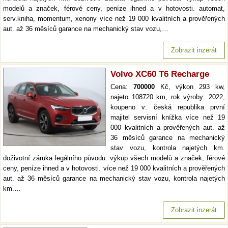
modelů a značek, férové ceny, peníze ihned a v hotovosti. automat,
serv.kniha, momentum, xenony více než 19 000 kvalitních a prověřených
aut. až 36 měsíců garance na mechanický stav vozu,…
Zobrazit inzerát
Volvo XC60 T6 Recharge
Cena:
700000
Kč, výkon 293 kw,
najeto 108720 km, rok výroby: 2022,
koupeno v: česká republika první
majitel servisní knížka více než 19
000 kvalitních a prověřených aut. až
36 měsíců garance na mechanický
stav vozu, kontrola najetých km.
doživotní záruka legálního původu. výkup všech modelů a značek, férové
ceny, peníze ihned a v hotovosti. více než 19 000 kvalitních a prověřených
aut. až 36 měsíců garance na mechanický stav vozu, kontrola najetých
km.…
Zobrazit inzerát