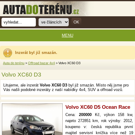
MENU
Inzerát byl již smazán.
Auta do terénu
>
Offroad bazar 4x4
> Volvo XC60 D3
Volvo XC60 D3
Litujeme, ale inzerát
Volvo XC60 D3
byl již smazán. Místo něj jsme pro
Vás našli podobné inzeráty z naší nabídky 4x4, SUV a offroad vozů.
Volvo XC60 D5 Ocean Race
Cena:
200000
Kč, výkon 158 kw,
najeto 272851 km, rok výroby: 2012,
koupeno v: česká republika první
majitel servisní knížka více než 19