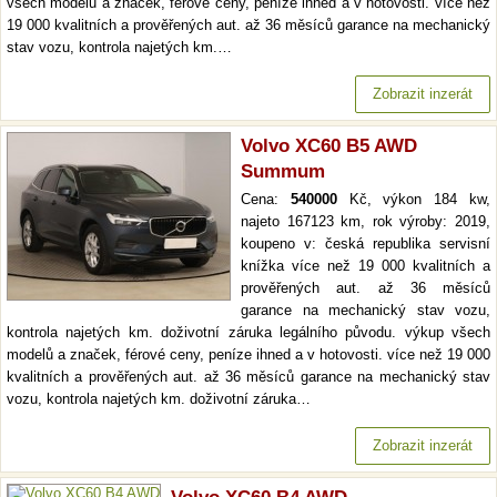
všech modelů a značek, férové ceny, peníze ihned a v hotovosti. více než
19 000 kvalitních a prověřených aut. až 36 měsíců garance na mechanický
stav vozu, kontrola najetých km.…
Zobrazit inzerát
Volvo XC60 B5 AWD
Summum
Cena:
540000
Kč, výkon 184 kw,
najeto 167123 km, rok výroby: 2019,
koupeno v: česká republika servisní
knížka více než 19 000 kvalitních a
prověřených aut. až 36 měsíců
garance na mechanický stav vozu,
kontrola najetých km. doživotní záruka legálního původu. výkup všech
modelů a značek, férové ceny, peníze ihned a v hotovosti. více než 19 000
kvalitních a prověřených aut. až 36 měsíců garance na mechanický stav
vozu, kontrola najetých km. doživotní záruka…
Zobrazit inzerát