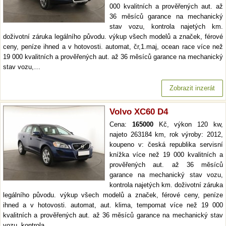
000 kvalitních a prověřených aut. až
36 měsíců garance na mechanický
stav vozu, kontrola najetých km.
doživotní záruka legálního původu. výkup všech modelů a značek, férové
ceny, peníze ihned a v hotovosti. automat, čr,1.maj, ocean race více než
19 000 kvalitních a prověřených aut. až 36 měsíců garance na mechanický
stav vozu,…
Zobrazit inzerát
Volvo XC60 D4
Cena:
165000
Kč, výkon 120 kw,
najeto 263184 km, rok výroby: 2012,
koupeno v: česká republika servisní
knížka více než 19 000 kvalitních a
prověřených aut. až 36 měsíců
garance na mechanický stav vozu,
kontrola najetých km. doživotní záruka
legálního původu. výkup všech modelů a značek, férové ceny, peníze
ihned a v hotovosti. automat, aut. klima, tempomat více než 19 000
kvalitních a prověřených aut. až 36 měsíců garance na mechanický stav
vozu, kontrola…