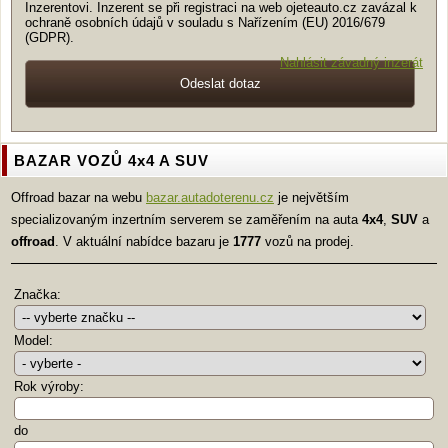
Inzerentovi. Inzerent se při registraci na web ojeteauto.cz zavázal k
ochraně osobních údajů v souladu s Nařízením (EU) 2016/679
(GDPR).
Nahlásit závadný inzerát
BAZAR VOZŮ 4x4 A SUV
Offroad bazar na webu
bazar.autadoterenu.cz
je největším
specializovaným inzertním serverem se zaměřením na auta
4x4
,
SUV
a
offroad
. V aktuální nabídce bazaru je
1777
vozů na prodej.
Značka:
Model:
Rok výroby:
do