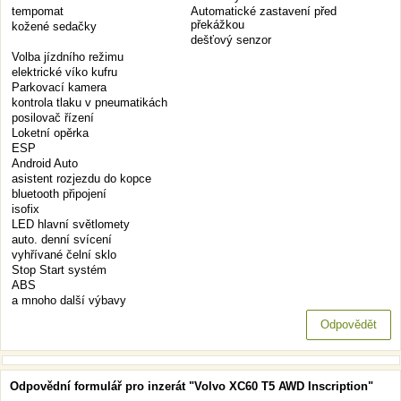
tempomat
Automatické zastavení před
překážkou
kožené sedačky
dešťový senzor
Volba jízdního režimu
elektrické víko kufru
Parkovací kamera
kontrola tlaku v pneumatikách
posilovač řízení
Loketní opěrka
ESP
Android Auto
asistent rozjezdu do kopce
bluetooth připojení
isofix
LED hlavní světlomety
auto. denní svícení
vyhřívané čelní sklo
Stop Start systém
ABS
a mnoho další výbavy
Odpovědět
Odpovědní formulář pro inzerát "Volvo XC60 T5 AWD Inscription"