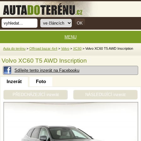
MENU
Auta do terénu
>
Offroad bazar 4x4
>
Volvo
>
XC60
> Volvo XC60 T5 AWD Inscription
Volvo XC60 T5 AWD Inscription
Sdílejte tento inzerát na Facebooku
Inzerát
Foto
PŘEDCHÁZEJÍCÍ inzerát
NÁSLEDUJÍCÍ inzerát