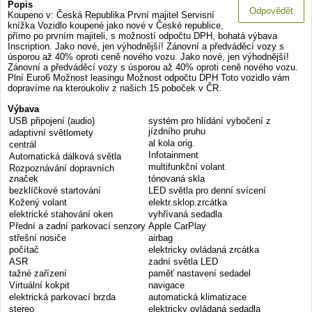
Popis
Odpovědět
Koupeno v: Česká Republika První majitel Servisní
knížka Vozidlo koupené jako nové v České republice,
přímo po prvním majiteli, s možností odpočtu DPH, bohatá výbava
Inscription. Jako nové, jen výhodnější! Zánovní a předváděcí vozy s
úsporou až 40% oproti ceně nového vozu. Jako nové, jen výhodnější!
Zánovní a předváděcí vozy s úsporou až 40% oproti ceně nového vozu.
Plní Euro6 Možnost leasingu Možnost odpočtu DPH Toto vozidlo vám
dopravíme na kteroukoliv z našich 15 poboček v ČR.
Výbava
USB připojení (audio)
systém pro hlídání vybočení z
jízdního pruhu
adaptivní světlomety
al kola orig.
centrál
Infotainment
Automatická dálková světla
multifunkční volant
Rozpoznávání dopravních
značek
tónovaná skla
bezklíčkové startování
LED světla pro denní svícení
Kožený volant
elektr.sklop.zrcátka
elektrické stahování oken
vyhřívaná sedadla
Přední a zadní parkovací senzory
Apple CarPlay
střešní nosiče
airbag
počítač
elektricky ovládaná zrcátka
ASR
zadní světla LED
tažné zařízení
paměť nastavení sedadel
Virtuální kokpit
navigace
elektrická parkovací brzda
automatická klimatizace
stereo
elektricky ovládaná sedadla