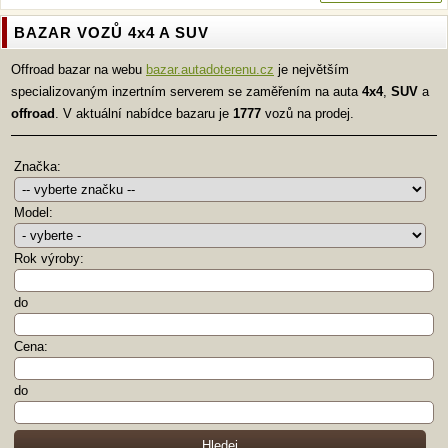
BAZAR VOZŮ 4x4 A SUV
Offroad bazar na webu
bazar.autadoterenu.cz
je největším
specializovaným inzertním serverem se zaměřením na auta
4x4
,
SUV
a
offroad
. V aktuální nabídce bazaru je
1777
vozů na prodej.
Značka:
Model:
Rok výroby:
do
Cena:
do