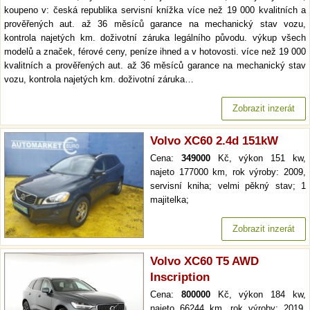
koupeno v: česká republika servisní knížka více než 19 000 kvalitních a
prověřených aut. až 36 měsíců garance na mechanický stav vozu,
kontrola najetých km. doživotní záruka legálního původu. výkup všech
modelů a značek, férové ceny, peníze ihned a v hotovosti. více než 19 000
kvalitních a prověřených aut. až 36 měsíců garance na mechanický stav
vozu, kontrola najetých km. doživotní záruka…
Zobrazit inzerát
Volvo XC60 2.4d 151kW
Cena:
349000
Kč, výkon 151 kw,
najeto 177000 km, rok výroby: 2009,
servisní kniha; velmi pěkný stav; 1
majitelka;
Zobrazit inzerát
Volvo XC60 T5 AWD
Inscription
Cena:
800000
Kč, výkon 184 kw,
najeto 66244 km, rok výroby: 2019,