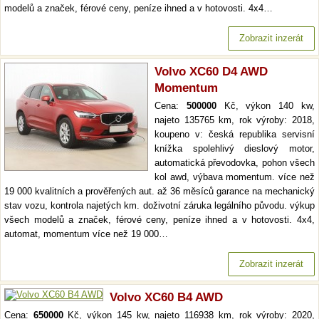
modelů a značek, férové ceny, peníze ihned a v hotovosti. 4x4…
Zobrazit inzerát
Volvo XC60 D4 AWD
Momentum
Cena:
500000
Kč, výkon 140 kw,
najeto 135765 km, rok výroby: 2018,
koupeno v: česká republika servisní
knížka spolehlivý dieslový motor,
automatická převodovka, pohon všech
kol awd, výbava momentum. více než
19 000 kvalitních a prověřených aut. až 36 měsíců garance na mechanický
stav vozu, kontrola najetých km. doživotní záruka legálního původu. výkup
všech modelů a značek, férové ceny, peníze ihned a v hotovosti. 4x4,
automat, momentum více než 19 000…
Zobrazit inzerát
Volvo XC60 B4 AWD
Cena:
650000
Kč, výkon 145 kw, najeto 116938 km, rok výroby: 2020,