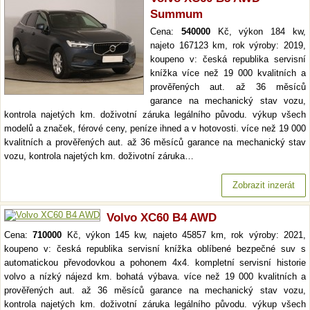
Summum
Cena:
540000
Kč, výkon 184 kw,
najeto 167123 km, rok výroby: 2019,
koupeno v: česká republika servisní
knížka více než 19 000 kvalitních a
prověřených aut. až 36 měsíců
garance na mechanický stav vozu,
kontrola najetých km. doživotní záruka legálního původu. výkup všech
modelů a značek, férové ceny, peníze ihned a v hotovosti. více než 19 000
kvalitních a prověřených aut. až 36 měsíců garance na mechanický stav
vozu, kontrola najetých km. doživotní záruka…
Zobrazit inzerát
Volvo XC60 B4 AWD
Cena:
710000
Kč, výkon 145 kw, najeto 45857 km, rok výroby: 2021,
koupeno v: česká republika servisní knížka oblíbené bezpečné suv s
automatickou převodovkou a pohonem 4x4. kompletní servisní historie
volvo a nízký nájezd km. bohatá výbava. více než 19 000 kvalitních a
prověřených aut. až 36 měsíců garance na mechanický stav vozu,
kontrola najetých km. doživotní záruka legálního původu. výkup všech