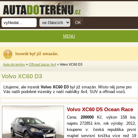
MENU
Inzerát byl již smazán.
Auta do terénu
>
Offroad bazar 4x4
> Volvo XC60 D3
Volvo XC60 D3
Litujeme, ale inzerát
Volvo XC60 D3
byl již smazán. Místo něj jsme pro
Vás našli podobné inzeráty z naší nabídky 4x4, SUV a offroad vozů.
Volvo XC60 D5 Ocean Race
Cena:
200000
Kč, výkon 158 kw,
najeto 272851 km, rok výroby: 2012,
koupeno v: česká republika první
majitel servisní knížka více než 19