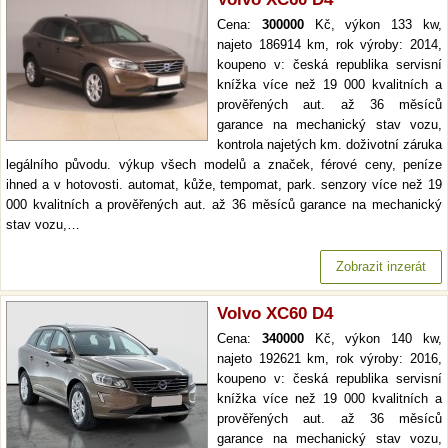
Cena:
300000
Kč, výkon 133 kw,
najeto 186914 km, rok výroby: 2014,
koupeno v: česká republika servisní
knížka více než 19 000 kvalitních a
prověřených aut. až 36 měsíců
garance na mechanický stav vozu,
kontrola najetých km. doživotní záruka
legálního původu. výkup všech modelů a značek, férové ceny, peníze
ihned a v hotovosti. automat, kůže, tempomat, park. senzory více než 19
000 kvalitních a prověřených aut. až 36 měsíců garance na mechanický
stav vozu,…
Zobrazit inzerát
Volvo XC60 D4
Cena:
340000
Kč, výkon 140 kw,
najeto 192621 km, rok výroby: 2016,
koupeno v: česká republika servisní
knížka více než 19 000 kvalitních a
prověřených aut. až 36 měsíců
garance na mechanický stav vozu,