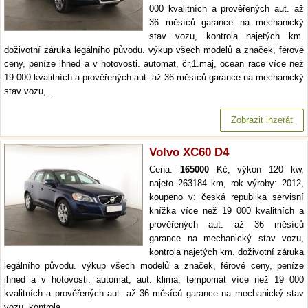
000 kvalitních a prověřených aut. až
36 měsíců garance na mechanický
stav vozu, kontrola najetých km.
doživotní záruka legálního původu. výkup všech modelů a značek, férové
ceny, peníze ihned a v hotovosti. automat, čr,1.maj, ocean race více než
19 000 kvalitních a prověřených aut. až 36 měsíců garance na mechanický
stav vozu,…
Zobrazit inzerát
Volvo XC60 D4
Cena:
165000
Kč, výkon 120 kw,
najeto 263184 km, rok výroby: 2012,
koupeno v: česká republika servisní
knížka více než 19 000 kvalitních a
prověřených aut. až 36 měsíců
garance na mechanický stav vozu,
kontrola najetých km. doživotní záruka
legálního původu. výkup všech modelů a značek, férové ceny, peníze
ihned a v hotovosti. automat, aut. klima, tempomat více než 19 000
kvalitních a prověřených aut. až 36 měsíců garance na mechanický stav
vozu, kontrola…