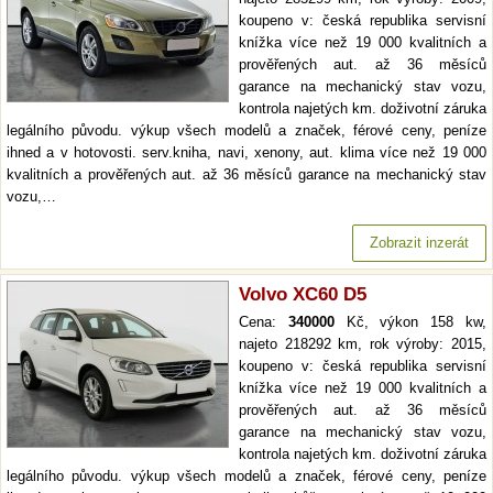
koupeno v: česká republika servisní
knížka více než 19 000 kvalitních a
prověřených aut. až 36 měsíců
garance na mechanický stav vozu,
kontrola najetých km. doživotní záruka
legálního původu. výkup všech modelů a značek, férové ceny, peníze
ihned a v hotovosti. serv.kniha, navi, xenony, aut. klima více než 19 000
kvalitních a prověřených aut. až 36 měsíců garance na mechanický stav
vozu,…
Zobrazit inzerát
Volvo XC60 D5
Cena:
340000
Kč, výkon 158 kw,
najeto 218292 km, rok výroby: 2015,
koupeno v: česká republika servisní
knížka více než 19 000 kvalitních a
prověřených aut. až 36 měsíců
garance na mechanický stav vozu,
kontrola najetých km. doživotní záruka
legálního původu. výkup všech modelů a značek, férové ceny, peníze