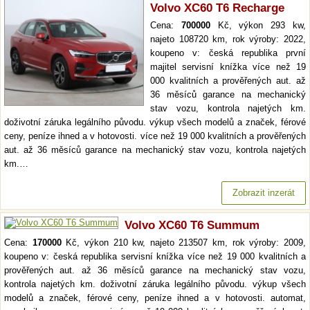
Volvo XC60 T6 Recharge
Cena:
700000
Kč, výkon 293 kw,
najeto 108720 km, rok výroby: 2022,
koupeno v: česká republika první
majitel servisní knížka více než 19
000 kvalitních a prověřených aut. až
36 měsíců garance na mechanický
stav vozu, kontrola najetých km.
doživotní záruka legálního původu. výkup všech modelů a značek, férové
ceny, peníze ihned a v hotovosti. více než 19 000 kvalitních a prověřených
aut. až 36 měsíců garance na mechanický stav vozu, kontrola najetých
km.…
Zobrazit inzerát
Volvo XC60 T6 Summum
Cena:
170000
Kč, výkon 210 kw, najeto 213507 km, rok výroby: 2009,
koupeno v: česká republika servisní knížka více než 19 000 kvalitních a
prověřených aut. až 36 měsíců garance na mechanický stav vozu,
kontrola najetých km. doživotní záruka legálního původu. výkup všech
modelů a značek, férové ceny, peníze ihned a v hotovosti. automat,