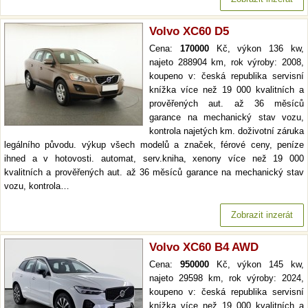
Volvo XC60 D5
Cena:
170000
Kč, výkon 136 kw,
najeto 288904 km, rok výroby: 2008,
koupeno v: česká republika servisní
knížka více než 19 000 kvalitních a
prověřených aut. až 36 měsíců
garance na mechanický stav vozu,
kontrola najetých km. doživotní záruka
legálního původu. výkup všech modelů a značek, férové ceny, peníze
ihned a v hotovosti. automat, serv.kniha, xenony více než 19 000
kvalitních a prověřených aut. až 36 měsíců garance na mechanický stav
vozu, kontrola…
Zobrazit inzerát
Volvo XC60 B4 AWD
Cena:
950000
Kč, výkon 145 kw,
najeto 29598 km, rok výroby: 2024,
koupeno v: česká republika servisní
knížka více než 19 000 kvalitních a