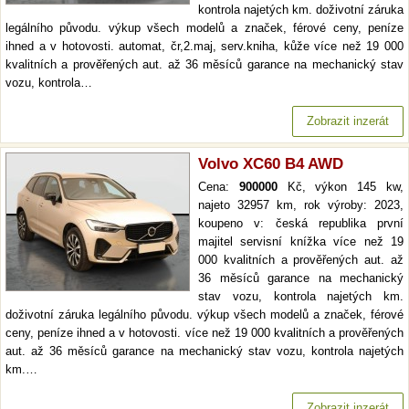
kontrola najetých km. doživotní záruka
legálního původu. výkup všech modelů a značek, férové ceny, peníze
ihned a v hotovosti. automat, čr,2.maj, serv.kniha, kůže více než 19 000
kvalitních a prověřených aut. až 36 měsíců garance na mechanický stav
vozu, kontrola…
Zobrazit inzerát
Volvo XC60 B4 AWD
Cena:
900000
Kč, výkon 145 kw,
najeto 32957 km, rok výroby: 2023,
koupeno v: česká republika první
majitel servisní knížka více než 19
000 kvalitních a prověřených aut. až
36 měsíců garance na mechanický
stav vozu, kontrola najetých km.
doživotní záruka legálního původu. výkup všech modelů a značek, férové
ceny, peníze ihned a v hotovosti. více než 19 000 kvalitních a prověřených
aut. až 36 měsíců garance na mechanický stav vozu, kontrola najetých
km.…
Zobrazit inzerát