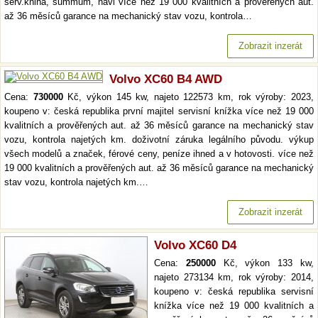
serv.kniha, summum, navi více než 19 000 kvalitních a prověřených aut.
až 36 měsíců garance na mechanický stav vozu, kontrola…
Zobrazit inzerát
Volvo XC60 B4 AWD
Cena:
730000
Kč, výkon 145 kw, najeto 122573 km, rok výroby: 2023,
koupeno v: česká republika první majitel servisní knížka více než 19 000
kvalitních a prověřených aut. až 36 měsíců garance na mechanický stav
vozu, kontrola najetých km. doživotní záruka legálního původu. výkup
všech modelů a značek, férové ceny, peníze ihned a v hotovosti. více než
19 000 kvalitních a prověřených aut. až 36 měsíců garance na mechanický
stav vozu, kontrola najetých km.…
Zobrazit inzerát
Volvo XC60 D4
Cena:
250000
Kč, výkon 133 kw,
najeto 273134 km, rok výroby: 2014,
koupeno v: česká republika servisní
knížka více než 19 000 kvalitních a