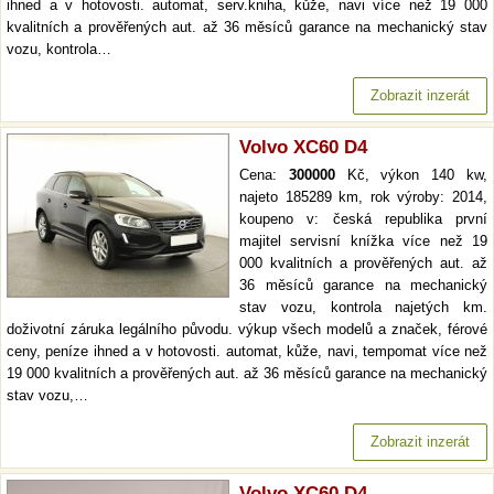
ihned a v hotovosti. automat, serv.kniha, kůže, navi více než 19 000
kvalitních a prověřených aut. až 36 měsíců garance na mechanický stav
vozu, kontrola…
Zobrazit inzerát
Volvo XC60 D4
Cena:
300000
Kč, výkon 140 kw,
najeto 185289 km, rok výroby: 2014,
koupeno v: česká republika první
majitel servisní knížka více než 19
000 kvalitních a prověřených aut. až
36 měsíců garance na mechanický
stav vozu, kontrola najetých km.
doživotní záruka legálního původu. výkup všech modelů a značek, férové
ceny, peníze ihned a v hotovosti. automat, kůže, navi, tempomat více než
19 000 kvalitních a prověřených aut. až 36 měsíců garance na mechanický
stav vozu,…
Zobrazit inzerát
Volvo XC60 D4