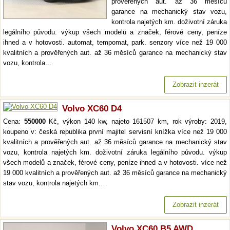
prověřených aut. až 36 měsíců
garance na mechanický stav vozu,
kontrola najetých km. doživotní záruka
legálního původu. výkup všech modelů a značek, férové ceny, peníze
ihned a v hotovosti. automat, tempomat, park. senzory více než 19 000
kvalitních a prověřených aut. až 36 měsíců garance na mechanický stav
vozu, kontrola…
Zobrazit inzerát
Volvo XC60 D4
Cena:
550000
Kč, výkon 140 kw, najeto 161507 km, rok výroby: 2019,
koupeno v: česká republika první majitel servisní knížka více než 19 000
kvalitních a prověřených aut. až 36 měsíců garance na mechanický stav
vozu, kontrola najetých km. doživotní záruka legálního původu. výkup
všech modelů a značek, férové ceny, peníze ihned a v hotovosti. více než
19 000 kvalitních a prověřených aut. až 36 měsíců garance na mechanický
stav vozu, kontrola najetých km.…
Zobrazit inzerát
Volvo XC60 B5 AWD