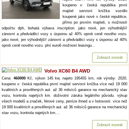
koupeno v: česká republika první
majitel servisní knížka vozidlo
koupené jako nové v české republice,
přímo po prvním majiteli, s možností
odpočtu dph, bohatá výbava inscription. jako nové, jen výhodnější!
zánovní a předváděcí vozy s úsporou až 40% oproti ceně nového vozu.
jako nové, jen výhodnější! zánovní a předváděcí vozy s úsporou až 40%
oproti ceně nového vozu. plní euro6 možnost leasingu…
Zobrazit inzerát
Volvo XC60 B4 AWD
Cena:
460000
Kč, výkon 145 kw, najeto 195455 km, rok výroby: 2020,
koupeno v: česká republika první majitel servisní knížka více než 19 000
kvalitních a prověřených aut. až 36 měsíců garance na mechanický stav
vozu, kontrola najetých km. doživotní záruka legálního původu. výkup
všech modelů a značek, férové ceny, peníze ihned a v hotovosti. více než
19 000 kvalitních a prověřených aut. až 36 měsíců garance na mechanický
stav vozu, kontrola najetých km.…
Zobrazit inzerát