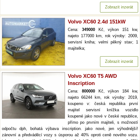
Zobrazit inzerát
Volvo XC60 2.4d 151kW
Cena:
349000
Kč, výkon 151 kw,
najeto 177000 km, rok výroby: 2009,
servisní kniha; velmi pěkný stav; 1
majitelka;
Zobrazit inzerát
Volvo XC60 T5 AWD
Inscription
Cena:
800000
Kč, výkon 184 kw,
najeto 66244 km, rok výroby: 2019,
koupeno v: česká republika první
majitel servisní knížka vozidlo
koupené jako nové v české republice,
přímo po prvním majiteli, s možností
odpočtu dph, bohatá výbava inscription. jako nové, jen výhodnější!
zánovní a předváděcí vozy s úsporou až 40% oproti ceně nového vozu.