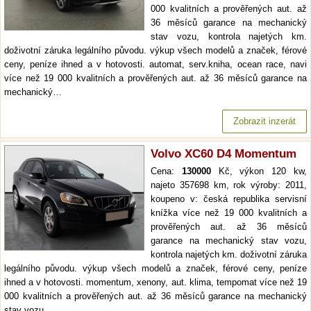
000 kvalitních a prověřených aut. až
36 měsíců garance na mechanický
stav vozu, kontrola najetých km.
doživotní záruka legálního původu. výkup všech modelů a značek, férové
ceny, peníze ihned a v hotovosti. automat, serv.kniha, ocean race, navi
více než 19 000 kvalitních a prověřených aut. až 36 měsíců garance na
mechanický…
Zobrazit inzerát
Volvo XC60 D4 Momentum
Cena:
130000
Kč, výkon 120 kw,
najeto 357698 km, rok výroby: 2011,
koupeno v: česká republika servisní
knížka více než 19 000 kvalitních a
prověřených aut. až 36 měsíců
garance na mechanický stav vozu,
kontrola najetých km. doživotní záruka
legálního původu. výkup všech modelů a značek, férové ceny, peníze
ihned a v hotovosti. momentum, xenony, aut. klima, tempomat více než 19
000 kvalitních a prověřených aut. až 36 měsíců garance na mechanický
stav vozu,…