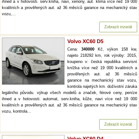
ihned a v hotovosti. serv.kniha, navi, xenony, aut. klima více než 19 000
kvalitních a prověřených aut. až 36 měsíců garance na mechanický stav
vozu,…
Zobrazit inzerát
Volvo XC60 D5
Cena:
340000
Kč, výkon 158 kw,
najeto 218292 km, rok výroby: 2015,
koupeno v: česká republika servisní
knížka více než 19 000 kvalitních a
prověřených aut. až 36 měsíců
garance na mechanický stav vozu,
kontrola najetých km. doživotní záruka
legálního původu. výkup všech modelů a značek, férové ceny, peníze
ihned a v hotovosti. automat, serv.kniha, kůže, navi více než 19 000
kvalitních a prověřených aut. až 36 měsíců garance na mechanický stav
vozu, kontrola…
Zobrazit inzerát
Volvo XC60 D4