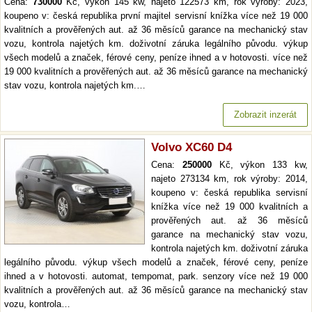
Cena:
730000
Kč, výkon 145 kw, najeto 122573 km, rok výroby: 2023,
koupeno v: česká republika první majitel servisní knížka více než 19 000
kvalitních a prověřených aut. až 36 měsíců garance na mechanický stav
vozu, kontrola najetých km. doživotní záruka legálního původu. výkup
všech modelů a značek, férové ceny, peníze ihned a v hotovosti. více než
19 000 kvalitních a prověřených aut. až 36 měsíců garance na mechanický
stav vozu, kontrola najetých km.…
Zobrazit inzerát
Volvo XC60 D4
Cena:
250000
Kč, výkon 133 kw,
najeto 273134 km, rok výroby: 2014,
koupeno v: česká republika servisní
knížka více než 19 000 kvalitních a
prověřených aut. až 36 měsíců
garance na mechanický stav vozu,
kontrola najetých km. doživotní záruka
legálního původu. výkup všech modelů a značek, férové ceny, peníze
ihned a v hotovosti. automat, tempomat, park. senzory více než 19 000
kvalitních a prověřených aut. až 36 měsíců garance na mechanický stav
vozu, kontrola…