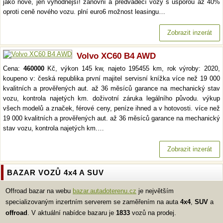
jako nové, jen výhodnější! zánovní a předváděcí vozy s úsporou až 40%
oproti ceně nového vozu. plní euro6 možnost leasingu…
Zobrazit inzerát
Volvo XC60 B4 AWD
Cena:
460000
Kč, výkon 145 kw, najeto 195455 km, rok výroby: 2020,
koupeno v: česká republika první majitel servisní knížka více než 19 000
kvalitních a prověřených aut. až 36 měsíců garance na mechanický stav
vozu, kontrola najetých km. doživotní záruka legálního původu. výkup
všech modelů a značek, férové ceny, peníze ihned a v hotovosti. více než
19 000 kvalitních a prověřených aut. až 36 měsíců garance na mechanický
stav vozu, kontrola najetých km.…
Zobrazit inzerát
BAZAR VOZŮ 4x4 A SUV
Offroad bazar na webu
bazar.autadoterenu.cz
je největším
specializovaným inzertním serverem se zaměřením na auta
4x4
,
SUV
a
offroad
. V aktuální nabídce bazaru je
1833
vozů na prodej.