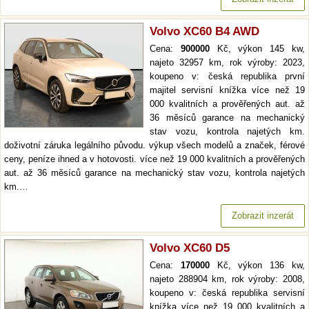
Volvo XC60 B4 AWD
Cena:
900000
Kč, výkon 145 kw,
najeto 32957 km, rok výroby: 2023,
koupeno v: česká republika první
majitel servisní knížka více než 19
000 kvalitních a prověřených aut. až
36 měsíců garance na mechanický
stav vozu, kontrola najetých km.
doživotní záruka legálního původu. výkup všech modelů a značek, férové
ceny, peníze ihned a v hotovosti. více než 19 000 kvalitních a prověřených
aut. až 36 měsíců garance na mechanický stav vozu, kontrola najetých
km.…
Zobrazit inzerát
Volvo XC60 D5
Cena:
170000
Kč, výkon 136 kw,
najeto 288904 km, rok výroby: 2008,
koupeno v: česká republika servisní
knížka více než 19 000 kvalitních a