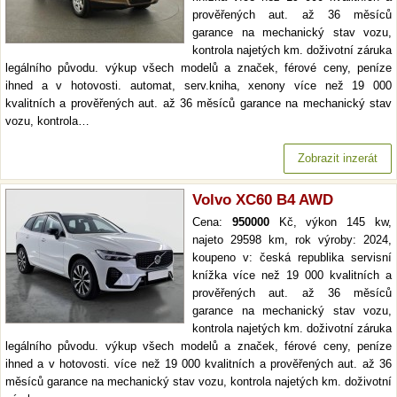
prověřených aut. až 36 měsíců
garance na mechanický stav vozu,
kontrola najetých km. doživotní záruka
legálního původu. výkup všech modelů a značek, férové ceny, peníze
ihned a v hotovosti. automat, serv.kniha, xenony více než 19 000
kvalitních a prověřených aut. až 36 měsíců garance na mechanický stav
vozu, kontrola…
Zobrazit inzerát
Volvo XC60 B4 AWD
Cena:
950000
Kč, výkon 145 kw,
najeto 29598 km, rok výroby: 2024,
koupeno v: česká republika servisní
knížka více než 19 000 kvalitních a
prověřených aut. až 36 měsíců
garance na mechanický stav vozu,
kontrola najetých km. doživotní záruka
legálního původu. výkup všech modelů a značek, férové ceny, peníze
ihned a v hotovosti. více než 19 000 kvalitních a prověřených aut. až 36
měsíců garance na mechanický stav vozu, kontrola najetých km. doživotní