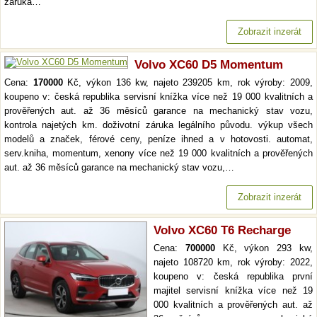
záruka…
Zobrazit inzerát
Volvo XC60 D5 Momentum
Cena:
170000
Kč, výkon 136 kw, najeto 239205 km, rok výroby: 2009,
koupeno v: česká republika servisní knížka více než 19 000 kvalitních a
prověřených aut. až 36 měsíců garance na mechanický stav vozu,
kontrola najetých km. doživotní záruka legálního původu. výkup všech
modelů a značek, férové ceny, peníze ihned a v hotovosti. automat,
serv.kniha, momentum, xenony více než 19 000 kvalitních a prověřených
aut. až 36 měsíců garance na mechanický stav vozu,…
Zobrazit inzerát
Volvo XC60 T6 Recharge
Cena:
700000
Kč, výkon 293 kw,
najeto 108720 km, rok výroby: 2022,
koupeno v: česká republika první
majitel servisní knížka více než 19
000 kvalitních a prověřených aut. až