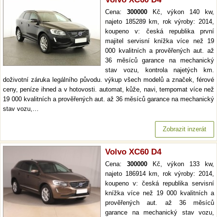
Cena:
300000
Kč, výkon 140 kw,
najeto 185289 km, rok výroby: 2014,
koupeno v: česká republika první
majitel servisní knížka více než 19
000 kvalitních a prověřených aut. až
36 měsíců garance na mechanický
stav vozu, kontrola najetých km.
doživotní záruka legálního původu. výkup všech modelů a značek, férové
ceny, peníze ihned a v hotovosti. automat, kůže, navi, tempomat více než
19 000 kvalitních a prověřených aut. až 36 měsíců garance na mechanický
stav vozu,…
Zobrazit inzerát
Volvo XC60 D4
Cena:
300000
Kč, výkon 133 kw,
najeto 186914 km, rok výroby: 2014,
koupeno v: česká republika servisní
knížka více než 19 000 kvalitních a
prověřených aut. až 36 měsíců
garance na mechanický stav vozu,