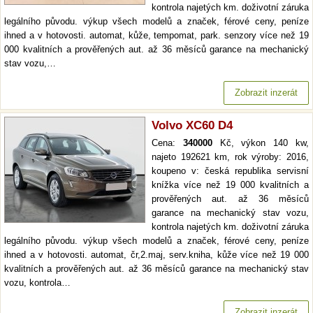
kontrola najetých km. doživotní záruka
legálního původu. výkup všech modelů a značek, férové ceny, peníze
ihned a v hotovosti. automat, kůže, tempomat, park. senzory více než 19
000 kvalitních a prověřených aut. až 36 měsíců garance na mechanický
stav vozu,…
Zobrazit inzerát
Volvo XC60 D4
Cena:
340000
Kč, výkon 140 kw,
najeto 192621 km, rok výroby: 2016,
koupeno v: česká republika servisní
knížka více než 19 000 kvalitních a
prověřených aut. až 36 měsíců
garance na mechanický stav vozu,
kontrola najetých km. doživotní záruka
legálního původu. výkup všech modelů a značek, férové ceny, peníze
ihned a v hotovosti. automat, čr,2.maj, serv.kniha, kůže více než 19 000
kvalitních a prověřených aut. až 36 měsíců garance na mechanický stav
vozu, kontrola…
Zobrazit inzerát