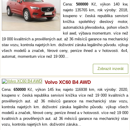
Cena:
500000
Kč, výkon 140 kw,
najeto 135765 km, rok výroby: 2018,
koupeno v: česká republika servisní
knížka spolehlivý dieslový motor,
automatická převodovka, pohon všech
kol awd, výbava momentum. více než
19 000 kvalitních a prověřených aut. až 36 měsíců garance na mechanický
stav vozu, kontrola najetých km. doživotní záruka legálního původu. výkup
všech modelů a značek, férové ceny, peníze ihned a v hotovosti. 4x4,
automat, momentum více než 19 000…
Zobrazit inzerát
Volvo XC60 B4 AWD
Cena:
650000
Kč, výkon 145 kw, najeto 116938 km, rok výroby: 2020,
koupeno v: česká republika servisní knížka více než 19 000 kvalitních a
prověřených aut. až 36 měsíců garance na mechanický stav vozu,
kontrola najetých km. doživotní záruka legálního původu. výkup všech
modelů a značek, férové ceny, peníze ihned a v hotovosti. více než 19 000
kvalitních a prověřených aut. až 36 měsíců garance na mechanický stav
vozu, kontrola najetých km. doživotní záruka…