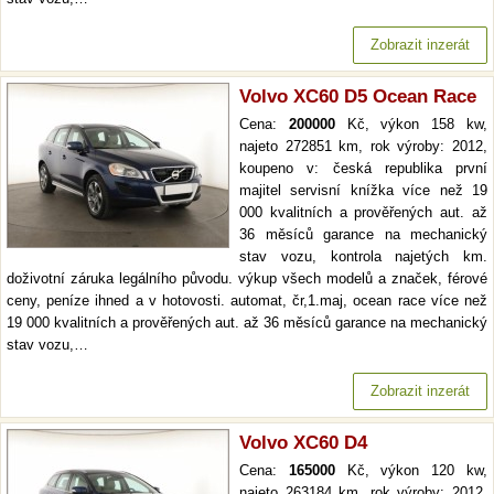
Zobrazit inzerát
Volvo XC60 D5 Ocean Race
Cena:
200000
Kč, výkon 158 kw,
najeto 272851 km, rok výroby: 2012,
koupeno v: česká republika první
majitel servisní knížka více než 19
000 kvalitních a prověřených aut. až
36 měsíců garance na mechanický
stav vozu, kontrola najetých km.
doživotní záruka legálního původu. výkup všech modelů a značek, férové
ceny, peníze ihned a v hotovosti. automat, čr,1.maj, ocean race více než
19 000 kvalitních a prověřených aut. až 36 měsíců garance na mechanický
stav vozu,…
Zobrazit inzerát
Volvo XC60 D4
Cena:
165000
Kč, výkon 120 kw,
najeto 263184 km, rok výroby: 2012,