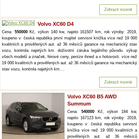
Zobrazit inzerát
Volvo XC60 D4
Cena:
550000
Kč, výkon 140 kw, najeto 161507 km, rok výroby: 2019,
koupeno v: česká republika první majitel servisní knížka více než 19 000
kvalitních a prověřených aut. až 36 měsíců garance na mechanický stav
vozu, kontrola najetých km. doživotní záruka legálního původu. výkup
všech modelů a značek, férové ceny, peníze ihned a v hotovosti. více než
19 000 kvalitních a prověřených aut. až 36 měsíců garance na mechanický
stav vozu, kontrola najetých km.…
Zobrazit inzerát
Volvo XC60 B5 AWD
Summum
Cena:
540000
Kč, výkon 184 kw,
najeto 167123 km, rok výroby: 2019,
koupeno v: česká republika servisní
knížka více než 19 000 kvalitních a
prověřených aut. až 36 měsíců