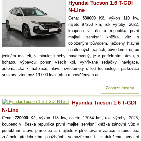
Hyundai Tucson 1.6 T-GDI
N-Line
Cena:
530000
Kč, výkon 110 kw,
najeto 97258 km, rok výroby: 2022,
koupeno v: česká republika první
majitel servisní knížka vůz s
doloženým původem, ježděný hlavně
na dlouhých trasách, původem z čr, po
jediném majiteli, v minulosti nebyl havarovaný, je v perfektním stavu, s
bohatou výbavou: pohon všech kol, vyhřívané sedačky, navigace,
automatická klimatizace, hlavní světlomety s led technologií, parkovací
senzory. více než 19 000 kvalitních a prověřených aut.…
Zobrazit inzerát
Hyundai Tucson 1.6 T-GDI
N-Line
Cena:
720000
Kč, výkon 118 kw, najeto 17034 km, rok výroby: 2025,
koupeno v: česká republika první majitel servisní knížka zánovní vůz v
perfektním stavu přímo po 1. majiteli. v plné tovární záruce. interiér bez
známek předchozího používání. samozřejmostí je doložená servisní