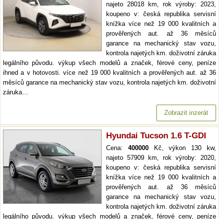
najeto 28018 km, rok výroby: 2023,
koupeno v: česká republika servisní
knížka více než 19 000 kvalitních a
prověřených aut. až 36 měsíců
garance na mechanický stav vozu,
kontrola najetých km. doživotní záruka
legálního původu. výkup všech modelů a značek, férové ceny, peníze
ihned a v hotovosti. více než 19 000 kvalitních a prověřených aut. až 36
měsíců garance na mechanický stav vozu, kontrola najetých km. doživotní
záruka…
Zobrazit inzerát
Hyundai Tucson 1.6 T-GDI
Cena:
400000
Kč, výkon 130 kw,
najeto 57909 km, rok výroby: 2020,
koupeno v: česká republika servisní
knížka více než 19 000 kvalitních a
prověřených aut. až 36 měsíců
garance na mechanický stav vozu,
kontrola najetých km. doživotní záruka
legálního původu. výkup všech modelů a značek, férové ceny, peníze