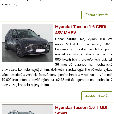
stav vozu,…
Zobrazit inzerát
Hyundai Tucson 1.6 CRDi
48V MHEV
Cena:
540000
Kč, výkon 100 kw,
najeto 54164 km, rok výroby: 2023,
koupeno v: česká republika první
majitel servisní knížka více než 19
000 kvalitních a prověřených aut. až
36 měsíců garance na mechanický
stav vozu, kontrola najetých km. doživotní záruka legálního původu. výkup
všech modelů a značek, férové ceny, peníze ihned a v hotovosti. více než
19 000 kvalitních a prověřených aut. až 36 měsíců garance na mechanický
stav vozu, kontrola najetých km.…
Zobrazit inzerát
Hyundai Tucson 1.6 T-GDI
Smart