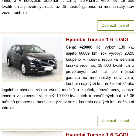
ihned a v hotovosti. automat, čr,2.maj, serv.kniha více než 19 000
kvalitních a prověřených aut. až 36 měsíců garance na mechanický stav
vozu, kontrola…
Zobrazit inzerát
Hyundai Tucson 1.6 T-GDI
Cena:
420000
Kč, výkon 130 kw,
najeto 60609 km, rok výroby: 2020,
koupeno v: česká republika servisní
knížka více než 19 000 kvalitních a
prověřených aut. až 36 měsíců
garance na mechanický stav vozu,
kontrola najetých km. doživotní záruka
legálního původu. výkup všech modelů a značek, férové ceny, peníze
ihned a v hotovosti. více než 19 000 kvalitních a prověřených aut. až 36
měsíců garance na mechanický stav vozu, kontrola najetých km. doživotní
záruka…
Zobrazit inzerát
Hyundai Tucson 1.6 T-GDI