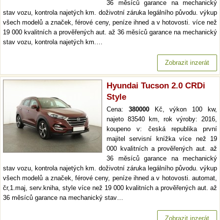
36 měsíců garance na mechanický
stav vozu, kontrola najetých km. doživotní záruka legálního původu. výkup
všech modelů a značek, férové ceny, peníze ihned a v hotovosti. více než
19 000 kvalitních a prověřených aut. až 36 měsíců garance na mechanický
stav vozu, kontrola najetých km.…
Zobrazit inzerát
Hyundai Tucson 2.0 CRDi
Style
Cena:
380000
Kč, výkon 100 kw,
najeto 83540 km, rok výroby: 2016,
koupeno v: česká republika první
majitel servisní knížka více než 19
000 kvalitních a prověřených aut. až
36 měsíců garance na mechanický
stav vozu, kontrola najetých km. doživotní záruka legálního původu. výkup
všech modelů a značek, férové ceny, peníze ihned a v hotovosti. automat,
čr,1.maj, serv.kniha, style více než 19 000 kvalitních a prověřených aut. až
36 měsíců garance na mechanický stav…
Zobrazit inzerát