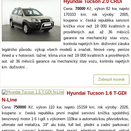
Hyundai Tucson 2.0 CRDi
Cena:
70000
Kč, výkon 82 kw, najeto
170333 km, rok výroby: 2005,
koupeno v: česká republika servisní
knížka více než 19 000 kvalitních a
prověřených aut. až 36 měsíců
garance na mechanický stav vozu,
kontrola najetých km. doživotní záruka
legálního původu. výkup všech modelů a značek, férové ceny, peníze
ihned a v hotovosti. tažné, klima více než 19 000 kvalitních a prověřených
aut. až 36 měsíců garance na mechanický stav vozu, kontrola najetých
km. doživotní…
Zobrazit inzerát
Hyundai Tucson 1.6 T-GDI
N-Line
Cena:
750000
Kč, výkon 110 kw, najeto 15159 km, rok výroby: 2026,
koupeno v: česká republika první majitel servisní knížka spolehlivý
benzinový motor 1.6 t-gdi s výkonem 110kw a automatickou převodovkou,
ultimate red metalíza, 19" alu kola, full led, přední a zadní parkovací
senzory s couvací kamerou, front assist, adaptivní tempomat, virtual