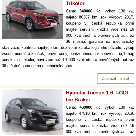
Trikolor
Cena:
340000
Kč, výkon 130 kw,
najeto 86387 km, rok výroby: 2017,
koupeno v: česká republika první
majitel servisní knížka více než 19
000 kvalitních a prověřených aut. až
36 měsíců garance na mechanický
stav vozu, kontrola najetých km. doživotní záruka legálního původu. výkup
všech modelů a značek, férové ceny, peníze ihned a v hotovosti. čr,1.maj,
serv.kniha, trikolor, navi více než 19 000 kvalitních a prověřených aut. až
36 měsíců garance na mechanický stav…
Zobrazit inzerát
Hyundai Tucson 1.6 T-GDI
Ice Braker
Cena:
430000
Kč, výkon 130 kw,
najeto 47510 km, rok výroby: 2019,
koupeno v: česká republika první
majitel servisní knížka více než 19
000 kvalitních a prověřených aut. až