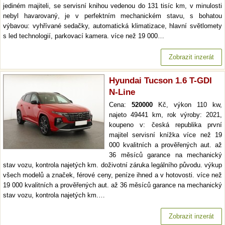
jediném majiteli, se servisní knihou vedenou do 131 tisíc km, v minulosti
nebyl havarovaný, je v perfektním mechanickém stavu, s bohatou
výbavou: vyhřívané sedačky, automatická klimatizace, hlavní světlomety
s led technologií, parkovací kamera. více než 19 000…
Zobrazit inzerát
Hyundai Tucson 1.6 T-GDI
N-Line
Cena:
520000
Kč, výkon 110 kw,
najeto 49441 km, rok výroby: 2021,
koupeno v: česká republika první
majitel servisní knížka více než 19
000 kvalitních a prověřených aut. až
36 měsíců garance na mechanický
stav vozu, kontrola najetých km. doživotní záruka legálního původu. výkup
všech modelů a značek, férové ceny, peníze ihned a v hotovosti. více než
19 000 kvalitních a prověřených aut. až 36 měsíců garance na mechanický
stav vozu, kontrola najetých km.…
Zobrazit inzerát