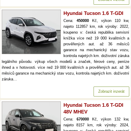
Hyundai Tucson 1.6 T-GDI
Cena:
450000
Kč, výkon 110 kw,
najeto 112857 km, rok výroby: 2022,
koupeno v: česká republika servisní
knížka více než 19 000 kvalitních a
prověřených aut. až 36 měsíců
garance na mechanický stav vozu,
kontrola najetých km. doživotní záruka
legálního původu. výkup všech modelů a značek, férové ceny, peníze
ihned a v hotovosti. více než 19 000 kvalitních a prověřených aut. až 36
měsíců garance na mechanický stav vozu, kontrola najetých km. doživotní
záruka…
Zobrazit inzerát
Hyundai Tucson 1.6 T-GDI
48V MHEV
Cena:
670000
Kč, výkon 132 kw,
najeto 8157 km, rok výroby: 2024,
koupeno v: česká republika servisní