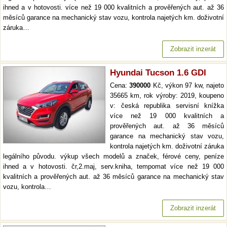
ihned a v hotovosti. více než 19 000 kvalitních a prověřených aut. až 36
měsíců garance na mechanický stav vozu, kontrola najetých km. doživotní
záruka…
Zobrazit inzerát
Hyundai Tucson 1.6 GDI
Cena:
390000
Kč, výkon 97 kw, najeto
35665 km, rok výroby: 2019, koupeno
v: česká republika servisní knížka
více než 19 000 kvalitních a
prověřených aut. až 36 měsíců
garance na mechanický stav vozu,
kontrola najetých km. doživotní záruka
legálního původu. výkup všech modelů a značek, férové ceny, peníze
ihned a v hotovosti. čr,2.maj, serv.kniha, tempomat více než 19 000
kvalitních a prověřených aut. až 36 měsíců garance na mechanický stav
vozu, kontrola…
Zobrazit inzerát