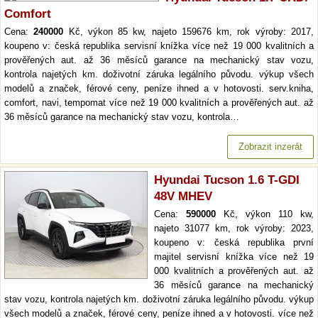
Comfort
Cena:
240000
Kč, výkon 85 kw, najeto 159676 km, rok výroby: 2017,
koupeno v: česká republika servisní knížka více než 19 000 kvalitních a
prověřených aut. až 36 měsíců garance na mechanický stav vozu,
kontrola najetých km. doživotní záruka legálního původu. výkup všech
modelů a značek, férové ceny, peníze ihned a v hotovosti. serv.kniha,
comfort, navi, tempomat více než 19 000 kvalitních a prověřených aut. až
36 měsíců garance na mechanický stav vozu, kontrola…
Zobrazit inzerát
Hyundai Tucson 1.6 T-GDI
48V MHEV
Cena:
590000
Kč, výkon 110 kw,
najeto 31077 km, rok výroby: 2023,
koupeno v: česká republika první
majitel servisní knížka více než 19
000 kvalitních a prověřených aut. až
36 měsíců garance na mechanický
stav vozu, kontrola najetých km. doživotní záruka legálního původu. výkup
všech modelů a značek, férové ceny, peníze ihned a v hotovosti. více než