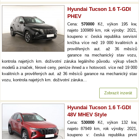
Hyundai Tucson 1.6 T-GDI
PHEV
Cena:
570000
Kč, výkon 195 kw,
najeto 100989 km, rok výroby: 2021,
koupeno v: česká republika servisní
knížka více než 19 000 kvalitních a
prověřených aut. až 36 měsíců
garance na mechanický stav vozu,
kontrola najetých km. doživotní záruka legálního původu. výkup všech
modelů a značek, férové ceny, peníze ihned a v hotovosti. více než 19 000
kvalitních a prověřených aut. až 36 měsíců garance na mechanický stav
vozu, kontrola najetých km. doživotní záruka…
Zobrazit inzerát
Hyundai Tucson 1.6 T-GDI
48V MHEV Style
Cena:
530000
Kč, výkon 132 kw,
najeto 87949 km, rok výroby: 2021,
koupeno v: česká republika první