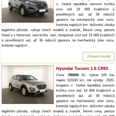
v: česká republika servisní knížka
více než 19 000 kvalitních a
prověřených aut. až 36 měsíců
garance na mechanický stav vozu,
kontrola najetých km. doživotní záruka
legálního původu. výkup všech modelů a značek, férové ceny, peníze
ihned a v hotovosti. serv.kniha, navi, tempomat více než 19 000 kvalitních
a prověřených aut. až 36 měsíců garance na mechanický stav vozu,
kontrola najetých…
Zobrazit inzerát
Hyundai Tucson 1.6 CRDi
Cena:
390000
Kč, výkon 100 kw,
najeto 110243 km, rok výroby: 2020,
koupeno v: česká republika servisní
knížka více než 19 000 kvalitních a
prověřených aut. až 36 měsíců
garance na mechanický stav vozu,
kontrola najetých km. doživotní záruka
legálního původu. výkup všech modelů a značek, férové ceny, peníze