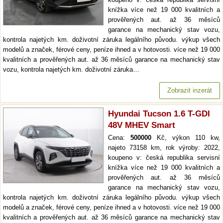
knížka více než 19 000 kvalitních a
prověřených aut. až 36 měsíců
garance na mechanický stav vozu,
kontrola najetých km. doživotní záruka legálního původu. výkup všech
modelů a značek, férové ceny, peníze ihned a v hotovosti. více než 19 000
kvalitních a prověřených aut. až 36 měsíců garance na mechanický stav
vozu, kontrola najetých km. doživotní záruka…
Zobrazit inzerát
Hyundai Tucson 1.6 T-GDI
48V MHEV Smart
Cena:
500000
Kč, výkon 110 kw,
najeto 73158 km, rok výroby: 2022,
koupeno v: česká republika servisní
knížka více než 19 000 kvalitních a
prověřených aut. až 36 měsíců
garance na mechanický stav vozu,
kontrola najetých km. doživotní záruka legálního původu. výkup všech
modelů a značek, férové ceny, peníze ihned a v hotovosti. více než 19 000
kvalitních a prověřených aut. až 36 měsíců garance na mechanický stav