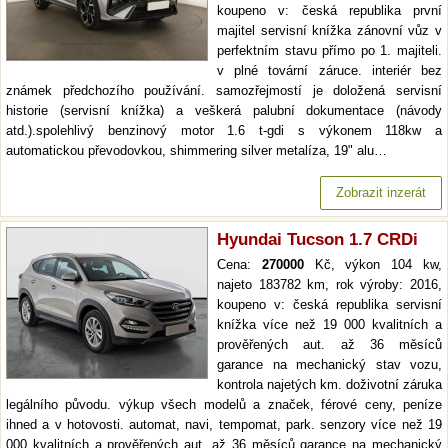
koupeno v: česká republika první
majitel servisní knížka zánovní vůz v
perfektním stavu přímo po 1. majiteli.
v plné tovární záruce. interiér bez
známek předchozího používání. samozřejmostí je doložená servisní
historie (servisní knížka) a veškerá palubní dokumentace (návody
atd.).spolehlivý benzinový motor 1.6 t-gdi s výkonem 118kw a
automatickou převodovkou, shimmering silver metalíza, 19" alu…
Zobrazit inzerát
Hyundai Tucson 1.7 CRDi
Cena:
270000
Kč, výkon 104 kw,
najeto 183782 km, rok výroby: 2016,
koupeno v: česká republika servisní
knížka více než 19 000 kvalitních a
prověřených aut. až 36 měsíců
garance na mechanický stav vozu,
kontrola najetých km. doživotní záruka
legálního původu. výkup všech modelů a značek, férové ceny, peníze
ihned a v hotovosti. automat, navi, tempomat, park. senzory více než 19
000 kvalitních a prověřených aut. až 36 měsíců garance na mechanický