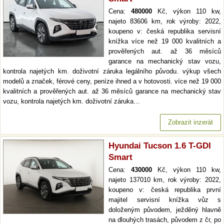
Cena:
480000
Kč, výkon 110 kw,
najeto 83606 km, rok výroby: 2022,
koupeno v: česká republika servisní
knížka více než 19 000 kvalitních a
prověřených aut. až 36 měsíců
garance na mechanický stav vozu,
kontrola najetých km. doživotní záruka legálního původu. výkup všech
modelů a značek, férové ceny, peníze ihned a v hotovosti. více než 19 000
kvalitních a prověřených aut. až 36 měsíců garance na mechanický stav
vozu, kontrola najetých km. doživotní záruka…
Zobrazit inzerát
Hyundai Tucson 1.6 T-GDI
Smart
Cena:
430000
Kč, výkon 110 kw,
najeto 137010 km, rok výroby: 2022,
koupeno v: česká republika první
majitel servisní knížka vůz s
doloženým původem, ježděný hlavně
na dlouhých trasách, původem z čr, po