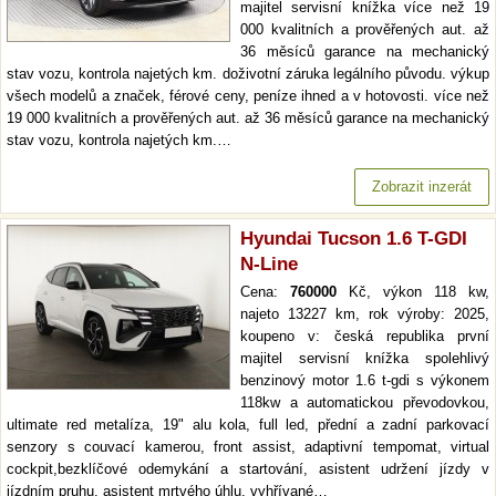
majitel servisní knížka více než 19
000 kvalitních a prověřených aut. až
36 měsíců garance na mechanický
stav vozu, kontrola najetých km. doživotní záruka legálního původu. výkup
všech modelů a značek, férové ceny, peníze ihned a v hotovosti. více než
19 000 kvalitních a prověřených aut. až 36 měsíců garance na mechanický
stav vozu, kontrola najetých km.…
Zobrazit inzerát
Hyundai Tucson 1.6 T-GDI
N-Line
Cena:
760000
Kč, výkon 118 kw,
najeto 13227 km, rok výroby: 2025,
koupeno v: česká republika první
majitel servisní knížka spolehlivý
benzinový motor 1.6 t-gdi s výkonem
118kw a automatickou převodovkou,
ultimate red metalíza, 19" alu kola, full led, přední a zadní parkovací
senzory s couvací kamerou, front assist, adaptivní tempomat, virtual
cockpit,bezklíčové odemykání a startování, asistent udržení jízdy v
jízdním pruhu, asistent mrtvého úhlu, vyhřívané…