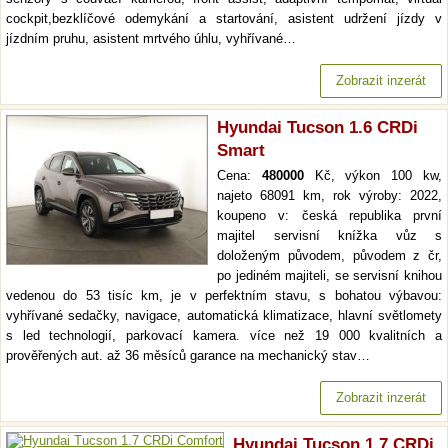
cockpit,bezklíčové odemykání a startování, asistent udržení jízdy v
jízdním pruhu, asistent mrtvého úhlu, vyhřívané…
Zobrazit inzerát
Hyundai Tucson 1.6 CRDi
Smart
Cena:
480000
Kč, výkon 100 kw,
najeto 68091 km, rok výroby: 2022,
koupeno v: česká republika první
majitel servisní knížka vůz s
doloženým původem, původem z čr,
po jediném majiteli, se servisní knihou
vedenou do 53 tisíc km, je v perfektním stavu, s bohatou výbavou:
vyhřívané sedačky, navigace, automatická klimatizace, hlavní světlomety
s led technologií, parkovací kamera. více než 19 000 kvalitních a
prověřených aut. až 36 měsíců garance na mechanický stav…
Zobrazit inzerát
Hyundai Tucson 1.7 CRDi