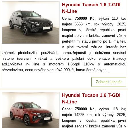
Hyundai Tucson 1.6 T-GDI
N-Line
Cena:
750000
Kč, výkon 110 kw,
najeto 6553 km, rok výroby: 2025,
koupeno v: česká republika první
majitel servisní knížka zánovní vůz v
perfektním stavu přímo po 1. majiteli.
v plné tovární záruce. interiér bez
známek předchozího používání. samozřejmostí je doložená servisní
historie (servisní knížka) a veškerá palubní dokumentace (návody
atd.).výbava n- line s motorem 1.6t-gdi 110kw s automatickou
převodovkou, cena nového vozu 942.900kč, barva černá abyss…
Zobrazit inzerát
Hyundai Tucson 1.6 T-GDI
N-Line
Cena:
750000
Kč, výkon 118 kw,
najeto 14225 km, rok výroby: 2025,
koupeno v: česká republika první
majitel servisní knížka zánovní vůz v