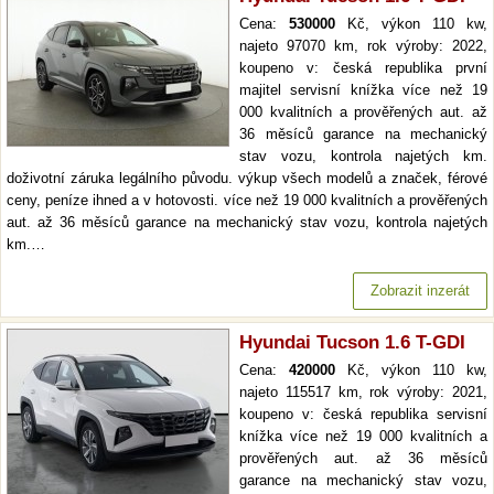
Cena:
530000
Kč, výkon 110 kw,
najeto 97070 km, rok výroby: 2022,
koupeno v: česká republika první
majitel servisní knížka více než 19
000 kvalitních a prověřených aut. až
36 měsíců garance na mechanický
stav vozu, kontrola najetých km.
doživotní záruka legálního původu. výkup všech modelů a značek, férové
ceny, peníze ihned a v hotovosti. více než 19 000 kvalitních a prověřených
aut. až 36 měsíců garance na mechanický stav vozu, kontrola najetých
km.…
Zobrazit inzerát
Hyundai Tucson 1.6 T-GDI
Cena:
420000
Kč, výkon 110 kw,
najeto 115517 km, rok výroby: 2021,
koupeno v: česká republika servisní
knížka více než 19 000 kvalitních a
prověřených aut. až 36 měsíců
garance na mechanický stav vozu,