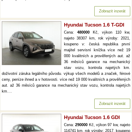
Zobrazit inzerát
Hyundai Tucson 1.6 T-GDI
Cena:
480000
Kč, výkon 110 kw,
najeto 38307 km, rok výroby: 2021,
koupeno v: česká republika první
majitel servisní knížka více než 19
000 kvalitních a prověřených aut. až
36 měsíců garance na mechanický
stav vozu, kontrola najetých km.
doživotní záruka legálního původu. výkup všech modelů a značek, férové
ceny, peníze ihned a v hotovosti. více než 19 000 kvalitních a prověřených
aut. až 36 měsíců garance na mechanický stav vozu, kontrola najetých
km.…
Zobrazit inzerát
Hyundai Tucson 1.6 GDI
Cena:
290000
Kč, výkon 97 kw, najeto
114741 km, rok výroby: 2017, koupeno