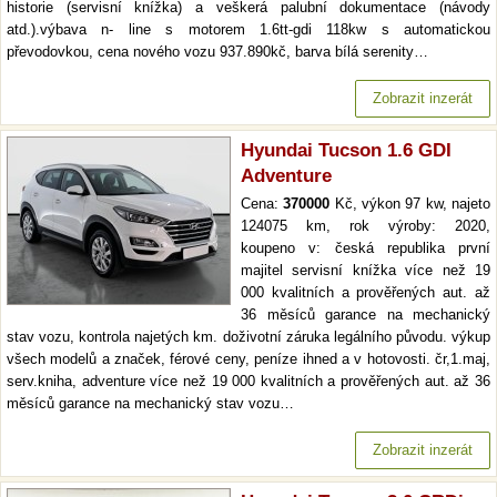
historie (servisní knížka) a veškerá palubní dokumentace (návody
atd.).výbava n- line s motorem 1.6tt-gdi 118kw s automatickou
převodovkou, cena nového vozu 937.890kč, barva bílá serenity…
Zobrazit inzerát
Hyundai Tucson 1.6 GDI
Adventure
Cena:
370000
Kč, výkon 97 kw, najeto
124075 km, rok výroby: 2020,
koupeno v: česká republika první
majitel servisní knížka více než 19
000 kvalitních a prověřených aut. až
36 měsíců garance na mechanický
stav vozu, kontrola najetých km. doživotní záruka legálního původu. výkup
všech modelů a značek, férové ceny, peníze ihned a v hotovosti. čr,1.maj,
serv.kniha, adventure více než 19 000 kvalitních a prověřených aut. až 36
měsíců garance na mechanický stav vozu…
Zobrazit inzerát