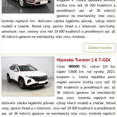
koupeno v: česká republika servisní
knížka více než 19 000 kvalitních a
prověřených aut. až 36 měsíců
garance na mechanický stav vozu,
kontrola najetých km. doživotní záruka legálního původu. výkup všech
modelů a značek, férové ceny, peníze ihned a v hotovosti. serv.kniha,
adventure, navi, xenony více než 19 000 kvalitních a prověřených aut. až
36 měsíců garance na mechanický stav vozu, kontrola…
Zobrazit inzerát
Hyundai Tucson 1.6 T-GDI
Cena:
480000
Kč, výkon 110 kw,
najeto 72606 km, rok výroby: 2021,
koupeno v: česká republika první
majitel servisní knížka více než 19
000 kvalitních a prověřených aut. až
36 měsíců garance na mechanický
stav vozu, kontrola najetých km.
doživotní záruka legálního původu. výkup všech modelů a značek, férové
ceny, peníze ihned a v hotovosti. více než 19 000 kvalitních a prověřených
aut. až 36 měsíců garance na mechanický stav vozu, kontrola najetých