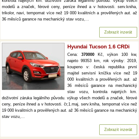
kontrola najetých km. doživotní záruka legálního původu. výkup všech
modelů a značek, férové ceny, peníze ihned a v hotovosti. serv.kniha,
trikolor, navi, tempomat více než 19 000 kvalitních a prověřených aut. až
36 měsíců garance na mechanický stav vozu,…
Zobrazit inzerát
Hyundai Tucson 1.6 CRDi
Cena:
370000
Kč, výkon 100 kw,
najeto 99353 km, rok výroby: 2019,
koupeno v: česká republika první
majitel servisní knížka více než 19
000 kvalitních a prověřených aut. až
36 měsíců garance na mechanický
stav vozu, kontrola najetých km.
doživotní záruka legálního původu. výkup všech modelů a značek, férové
ceny, peníze ihned a v hotovosti. čr,1.maj, serv.kniha, tempomat více než
19 000 kvalitních a prověřených aut. až 36 měsíců garance na mechanický
stav vozu,…
Zobrazit inzerát