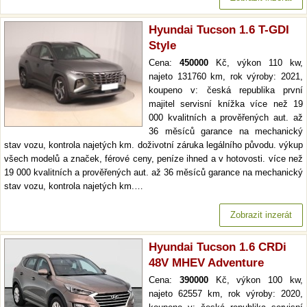
Hyundai Tucson 1.6 T-GDI
Style
Cena:
450000
Kč, výkon 110 kw,
najeto 131760 km, rok výroby: 2021,
koupeno v: česká republika první
majitel servisní knížka více než 19
000 kvalitních a prověřených aut. až
36 měsíců garance na mechanický
stav vozu, kontrola najetých km. doživotní záruka legálního původu. výkup
všech modelů a značek, férové ceny, peníze ihned a v hotovosti. více než
19 000 kvalitních a prověřených aut. až 36 měsíců garance na mechanický
stav vozu, kontrola najetých km.…
Zobrazit inzerát
Hyundai Tucson 1.6 CRDi
48V MHEV Adventure
Cena:
390000
Kč, výkon 100 kw,
najeto 62557 km, rok výroby: 2020,