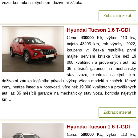
vozu, kontrola najetých km. doživotní záruka…
Zobrazit inzerát
Hyundai Tucson 1.6 T-GDI
Cena:
430000
Kč, výkon 110 kw,
najeto 48206 km, rok výroby: 2022,
koupeno v: česká republika první
majitel servisní knížka více než 19
000 kvalitních a prověřených aut. až
36 měsíců garance na mechanický
stav vozu, kontrola najetých km.
doživotní záruka legálního původu. výkup všech modelů a značek, férové
ceny, peníze ihned a v hotovosti. více než 19 000 kvalitních a prověřených
aut. až 36 měsíců garance na mechanický stav vozu, kontrola najetých
km.…
Zobrazit inzerát
Hyundai Tucson 1.6 T-GDI
Cena:
500000
Kč, výkon 110 kw,