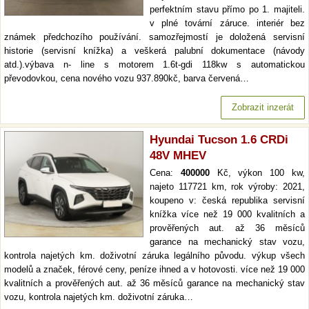
perfektním stavu přímo po 1. majiteli.
v plné tovární záruce. interiér bez
známek předchozího používání. samozřejmostí je doložená servisní
historie (servisní knížka) a veškerá palubní dokumentace (návody
atd.).výbava n- line s motorem 1.6t-gdi 118kw s automatickou
převodovkou, cena nového vozu 937.890kč, barva červená…
Zobrazit inzerát
Hyundai Tucson 1.6 CRDi
48V MHEV
Cena:
400000
Kč, výkon 100 kw,
najeto 117721 km, rok výroby: 2021,
koupeno v: česká republika servisní
knížka více než 19 000 kvalitních a
prověřených aut. až 36 měsíců
garance na mechanický stav vozu,
kontrola najetých km. doživotní záruka legálního původu. výkup všech
modelů a značek, férové ceny, peníze ihned a v hotovosti. více než 19 000
kvalitních a prověřených aut. až 36 měsíců garance na mechanický stav
vozu, kontrola najetých km. doživotní záruka…