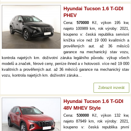
Hyundai Tucson 1.6 T-GDI
PHEV
Cena:
570000
Kč, výkon 195 kw,
najeto 100989 km, rok výroby: 2021,
koupeno v: česká republika servisní
knížka více než 19 000 kvalitních a
prověřených aut. až 36 měsíců
garance na mechanický stav vozu,
kontrola najetých km. doživotní záruka legálního původu. výkup všech
modelů a značek, férové ceny, peníze ihned a v hotovosti. více než 19 000
kvalitních a prověřených aut. až 36 měsíců garance na mechanický stav
vozu, kontrola najetých km. doživotní záruka…
Zobrazit inzerát
Hyundai Tucson 1.6 T-GDI
48V MHEV Style
Cena:
530000
Kč, výkon 132 kw,
najeto 87949 km, rok výroby: 2021,
koupeno v: česká republika první