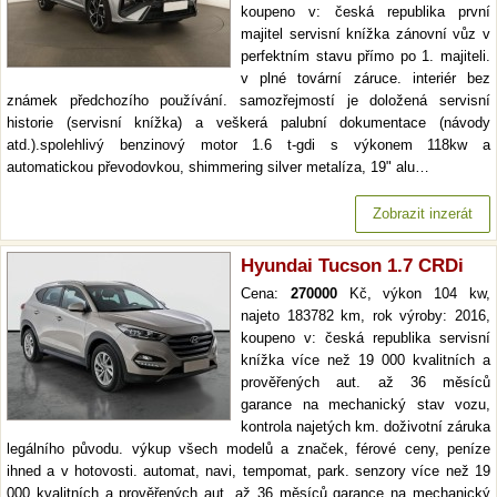
koupeno v: česká republika první
majitel servisní knížka zánovní vůz v
perfektním stavu přímo po 1. majiteli.
v plné tovární záruce. interiér bez
známek předchozího používání. samozřejmostí je doložená servisní
historie (servisní knížka) a veškerá palubní dokumentace (návody
atd.).spolehlivý benzinový motor 1.6 t-gdi s výkonem 118kw a
automatickou převodovkou, shimmering silver metalíza, 19" alu…
Zobrazit inzerát
Hyundai Tucson 1.7 CRDi
Cena:
270000
Kč, výkon 104 kw,
najeto 183782 km, rok výroby: 2016,
koupeno v: česká republika servisní
knížka více než 19 000 kvalitních a
prověřených aut. až 36 měsíců
garance na mechanický stav vozu,
kontrola najetých km. doživotní záruka
legálního původu. výkup všech modelů a značek, férové ceny, peníze
ihned a v hotovosti. automat, navi, tempomat, park. senzory více než 19
000 kvalitních a prověřených aut. až 36 měsíců garance na mechanický