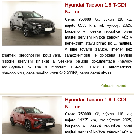
Hyundai Tucson 1.6 T-GDI
N-Line
Cena:
750000
Kč, výkon 110 kw,
najeto 6553 km, rok výroby: 2025,
koupeno v: česká republika první
majitel servisní knížka zánovní vůz v
perfektním stavu přímo po 1. majiteli.
v plné tovární záruce. interiér bez
známek předchozího používání. samozřejmostí je doložená servisní
historie (servisní knížka) a veškerá palubní dokumentace (návody
atd.).výbava n- line s motorem 1.6t-gdi 110kw s automatickou
převodovkou, cena nového vozu 942.900kč, barva černá abyss…
Zobrazit inzerát
Hyundai Tucson 1.6 T-GDI
N-Line
Cena:
750000
Kč, výkon 118 kw,
najeto 14225 km, rok výroby: 2025,
koupeno v: česká republika první
majitel servisní knížka zánovní vůz v