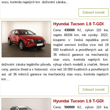
vozu, kontrola najetých km. doživotní záruka…
Zobrazit inzerát
Hyundai Tucson 1.6 T-GDI
Cena:
430000
Kč, výkon 110 kw,
najeto 48206 km, rok výroby: 2022,
koupeno v: česká republika první
majitel servisní knížka více než 19
000 kvalitních a prověřených aut. až
36 měsíců garance na mechanický
stav vozu, kontrola najetých km.
doživotní záruka legálního původu. výkup všech modelů a značek, férové
ceny, peníze ihned a v hotovosti. více než 19 000 kvalitních a prověřených
aut. až 36 měsíců garance na mechanický stav vozu, kontrola najetých
km.…
Zobrazit inzerát
Hyundai Tucson 1.6 T-GDI
Cena:
500000
Kč, výkon 110 kw,