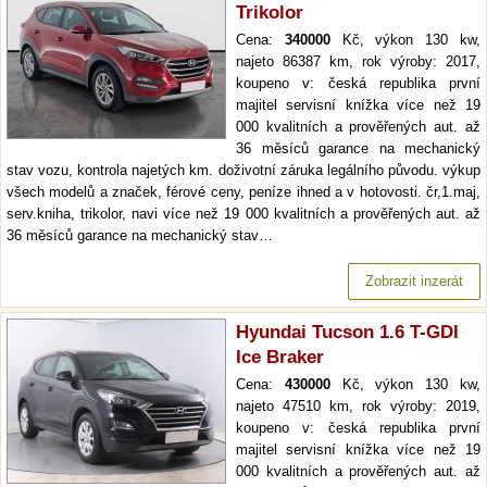
Trikolor
Cena:
340000
Kč, výkon 130 kw,
najeto 86387 km, rok výroby: 2017,
koupeno v: česká republika první
majitel servisní knížka více než 19
000 kvalitních a prověřených aut. až
36 měsíců garance na mechanický
stav vozu, kontrola najetých km. doživotní záruka legálního původu. výkup
všech modelů a značek, férové ceny, peníze ihned a v hotovosti. čr,1.maj,
serv.kniha, trikolor, navi více než 19 000 kvalitních a prověřených aut. až
36 měsíců garance na mechanický stav…
Zobrazit inzerát
Hyundai Tucson 1.6 T-GDI
Ice Braker
Cena:
430000
Kč, výkon 130 kw,
najeto 47510 km, rok výroby: 2019,
koupeno v: česká republika první
majitel servisní knížka více než 19
000 kvalitních a prověřených aut. až