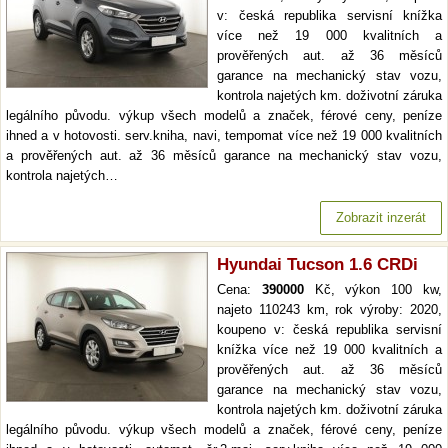
v: česká republika servisní knížka
více než 19 000 kvalitních a
prověřených aut. až 36 měsíců
garance na mechanický stav vozu,
kontrola najetých km. doživotní záruka
legálního původu. výkup všech modelů a značek, férové ceny, peníze
ihned a v hotovosti. serv.kniha, navi, tempomat více než 19 000 kvalitních
a prověřených aut. až 36 měsíců garance na mechanický stav vozu,
kontrola najetých…
Zobrazit inzerát
Hyundai Tucson 1.6 CRDi
Cena:
390000
Kč, výkon 100 kw,
najeto 110243 km, rok výroby: 2020,
koupeno v: česká republika servisní
knížka více než 19 000 kvalitních a
prověřených aut. až 36 měsíců
garance na mechanický stav vozu,
kontrola najetých km. doživotní záruka
legálního původu. výkup všech modelů a značek, férové ceny, peníze