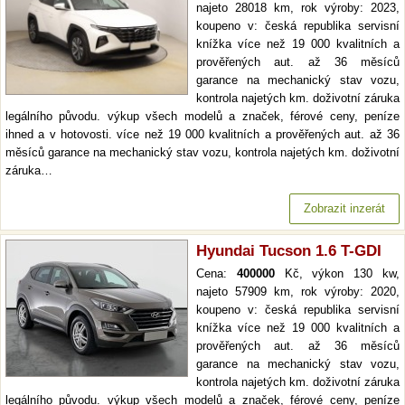
najeto 28018 km, rok výroby: 2023,
koupeno v: česká republika servisní
knížka více než 19 000 kvalitních a
prověřených aut. až 36 měsíců
garance na mechanický stav vozu,
kontrola najetých km. doživotní záruka
legálního původu. výkup všech modelů a značek, férové ceny, peníze
ihned a v hotovosti. více než 19 000 kvalitních a prověřených aut. až 36
měsíců garance na mechanický stav vozu, kontrola najetých km. doživotní
záruka…
Zobrazit inzerát
Hyundai Tucson 1.6 T-GDI
Cena:
400000
Kč, výkon 130 kw,
najeto 57909 km, rok výroby: 2020,
koupeno v: česká republika servisní
knížka více než 19 000 kvalitních a
prověřených aut. až 36 měsíců
garance na mechanický stav vozu,
kontrola najetých km. doživotní záruka
legálního původu. výkup všech modelů a značek, férové ceny, peníze