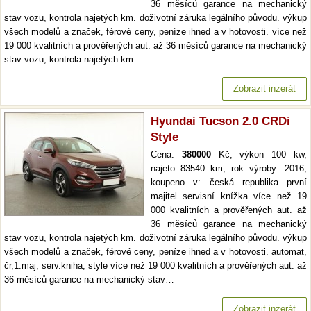
36 měsíců garance na mechanický
stav vozu, kontrola najetých km. doživotní záruka legálního původu. výkup
všech modelů a značek, férové ceny, peníze ihned a v hotovosti. více než
19 000 kvalitních a prověřených aut. až 36 měsíců garance na mechanický
stav vozu, kontrola najetých km.…
Zobrazit inzerát
Hyundai Tucson 2.0 CRDi
Style
Cena:
380000
Kč, výkon 100 kw,
najeto 83540 km, rok výroby: 2016,
koupeno v: česká republika první
majitel servisní knížka více než 19
000 kvalitních a prověřených aut. až
36 měsíců garance na mechanický
stav vozu, kontrola najetých km. doživotní záruka legálního původu. výkup
všech modelů a značek, férové ceny, peníze ihned a v hotovosti. automat,
čr,1.maj, serv.kniha, style více než 19 000 kvalitních a prověřených aut. až
36 měsíců garance na mechanický stav…
Zobrazit inzerát