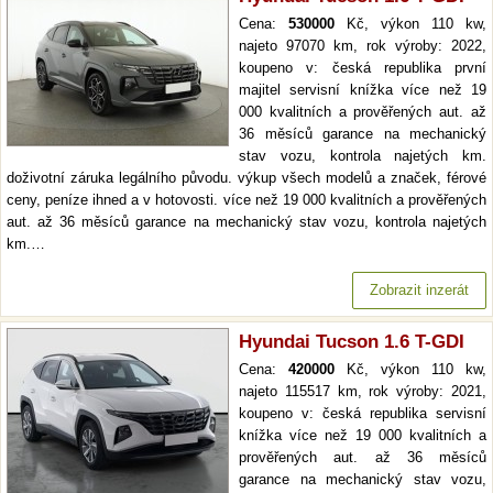
Cena:
530000
Kč, výkon 110 kw,
najeto 97070 km, rok výroby: 2022,
koupeno v: česká republika první
majitel servisní knížka více než 19
000 kvalitních a prověřených aut. až
36 měsíců garance na mechanický
stav vozu, kontrola najetých km.
doživotní záruka legálního původu. výkup všech modelů a značek, férové
ceny, peníze ihned a v hotovosti. více než 19 000 kvalitních a prověřených
aut. až 36 měsíců garance na mechanický stav vozu, kontrola najetých
km.…
Zobrazit inzerát
Hyundai Tucson 1.6 T-GDI
Cena:
420000
Kč, výkon 110 kw,
najeto 115517 km, rok výroby: 2021,
koupeno v: česká republika servisní
knížka více než 19 000 kvalitních a
prověřených aut. až 36 měsíců
garance na mechanický stav vozu,