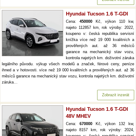
Hyundai Tucson 1.6 T-GDI
Cena:
450000
Kč, výkon 110 kw,
najeto 112857 km, rok výroby: 2022,
koupeno v: česká republika servisní
knížka více než 19 000 kvalitních a
prověřených aut. až 36 měsíců
garance na mechanický stav vozu,
kontrola najetých km. doživotní záruka
legálního původu. výkup všech modelů a značek, férové ceny, peníze
ihned a v hotovosti. více než 19 000 kvalitních a prověřených aut. až 36
měsíců garance na mechanický stav vozu, kontrola najetých km. doživotní
záruka…
Zobrazit inzerát
Hyundai Tucson 1.6 T-GDI
48V MHEV
Cena:
670000
Kč, výkon 132 kw,
najeto 8157 km, rok výroby: 2024,
koupeno v: česká republika servisní