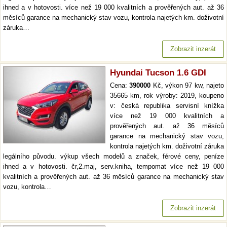
ihned a v hotovosti. více než 19 000 kvalitních a prověřených aut. až 36
měsíců garance na mechanický stav vozu, kontrola najetých km. doživotní
záruka…
Zobrazit inzerát
Hyundai Tucson 1.6 GDI
Cena:
390000
Kč, výkon 97 kw, najeto
35665 km, rok výroby: 2019, koupeno
v: česká republika servisní knížka
více než 19 000 kvalitních a
prověřených aut. až 36 měsíců
garance na mechanický stav vozu,
kontrola najetých km. doživotní záruka
legálního původu. výkup všech modelů a značek, férové ceny, peníze
ihned a v hotovosti. čr,2.maj, serv.kniha, tempomat více než 19 000
kvalitních a prověřených aut. až 36 měsíců garance na mechanický stav
vozu, kontrola…
Zobrazit inzerát