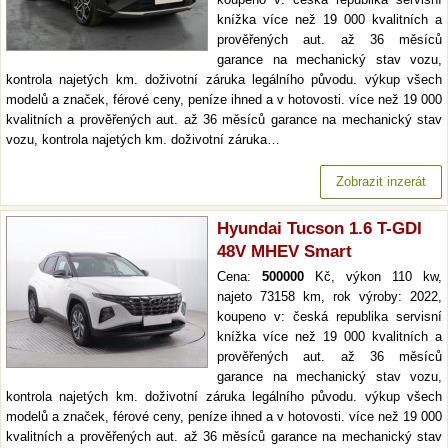
knížka více než 19 000 kvalitních a
prověřených aut. až 36 měsíců
garance na mechanický stav vozu,
kontrola najetých km. doživotní záruka legálního původu. výkup všech
modelů a značek, férové ceny, peníze ihned a v hotovosti. více než 19 000
kvalitních a prověřených aut. až 36 měsíců garance na mechanický stav
vozu, kontrola najetých km. doživotní záruka…
Zobrazit inzerát
Hyundai Tucson 1.6 T-GDI
48V MHEV Smart
Cena:
500000
Kč, výkon 110 kw,
najeto 73158 km, rok výroby: 2022,
koupeno v: česká republika servisní
knížka více než 19 000 kvalitních a
prověřených aut. až 36 měsíců
garance na mechanický stav vozu,
kontrola najetých km. doživotní záruka legálního původu. výkup všech
modelů a značek, férové ceny, peníze ihned a v hotovosti. více než 19 000
kvalitních a prověřených aut. až 36 měsíců garance na mechanický stav