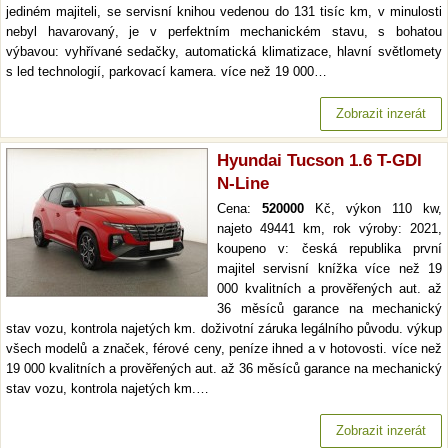
jediném majiteli, se servisní knihou vedenou do 131 tisíc km, v minulosti
nebyl havarovaný, je v perfektním mechanickém stavu, s bohatou
výbavou: vyhřívané sedačky, automatická klimatizace, hlavní světlomety
s led technologií, parkovací kamera. více než 19 000…
Zobrazit inzerát
Hyundai Tucson 1.6 T-GDI
N-Line
Cena:
520000
Kč, výkon 110 kw,
najeto 49441 km, rok výroby: 2021,
koupeno v: česká republika první
majitel servisní knížka více než 19
000 kvalitních a prověřených aut. až
36 měsíců garance na mechanický
stav vozu, kontrola najetých km. doživotní záruka legálního původu. výkup
všech modelů a značek, férové ceny, peníze ihned a v hotovosti. více než
19 000 kvalitních a prověřených aut. až 36 měsíců garance na mechanický
stav vozu, kontrola najetých km.…
Zobrazit inzerát