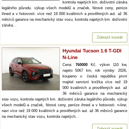
kontrola najetých km. doživotní záruka
legálního původu. výkup všech modelů a značek, férové ceny, peníze
ihned a v hotovosti. více než 19 000 kvalitních a prověřených aut. až 36
měsíců garance na mechanický stav vozu, kontrola najetých km. doživotní
záruka…
Zobrazit inzerát
Hyundai Tucson 1.6 T-GDI
N-Line
Cena:
760000
Kč, výkon 110 kw,
najeto 5067 km, rok výroby: 2026,
koupeno v: česká republika první
majitel servisní knížka více než 19
000 kvalitních a prověřených aut. až
36 měsíců garance na mechanický
stav vozu, kontrola najetých km. doživotní záruka legálního původu. výkup
všech modelů a značek, férové ceny, peníze ihned a v hotovosti. n-line,
navi více než 19 000 kvalitních a prověřených aut. až 36 měsíců garance
na mechanický stav vozu, kontrola najetých…
Zobrazit inzerát