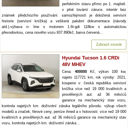
perfektním stavu přímo po 1. majiteli.
v plné tovární záruce. interiér bez
známek předchozího používání. samozřejmostí je doložená servisní
historie (servisní knížka) a veškerá palubní dokumentace (návody
atd.).výbava n- line s motorem 1.6t-gdi 118kw s automatickou
převodovkou, cena nového vozu 937.890kč, barva červená…
Zobrazit inzerát
Hyundai Tucson 1.6 CRDi
48V MHEV
Cena:
400000
Kč, výkon 100 kw,
najeto 117721 km, rok výroby: 2021,
koupeno v: česká republika servisní
knížka více než 19 000 kvalitních a
prověřených aut. až 36 měsíců
garance na mechanický stav vozu,
kontrola najetých km. doživotní záruka legálního původu. výkup všech
modelů a značek, férové ceny, peníze ihned a v hotovosti. více než 19 000
kvalitních a prověřených aut. až 36 měsíců garance na mechanický stav
vozu, kontrola najetých km. doživotní záruka…