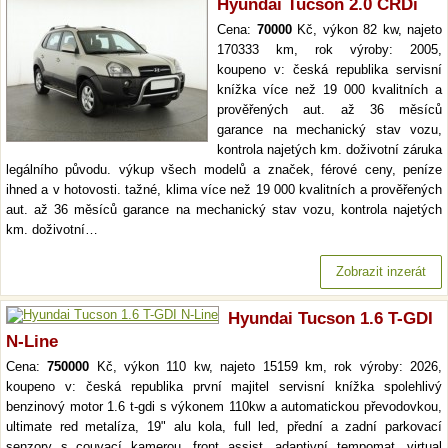
Hyundai Tucson 2.0 CRDi
Cena:
70000
Kč, výkon 82 kw, najeto
170333 km, rok výroby: 2005,
koupeno v: česká republika servisní
knížka více než 19 000 kvalitních a
prověřených aut. až 36 měsíců
garance na mechanický stav vozu,
kontrola najetých km. doživotní záruka
legálního původu. výkup všech modelů a značek, férové ceny, peníze
ihned a v hotovosti. tažné, klima více než 19 000 kvalitních a prověřených
aut. až 36 měsíců garance na mechanický stav vozu, kontrola najetých
km. doživotní…
Zobrazit inzerát
Hyundai Tucson 1.6 T-GDI
N-Line
Cena:
750000
Kč, výkon 110 kw, najeto 15159 km, rok výroby: 2026,
koupeno v: česká republika první majitel servisní knížka spolehlivý
benzinový motor 1.6 t-gdi s výkonem 110kw a automatickou převodovkou,
ultimate red metalíza, 19" alu kola, full led, přední a zadní parkovací
senzory s couvací kamerou, front assist, adaptivní tempomat, virtual