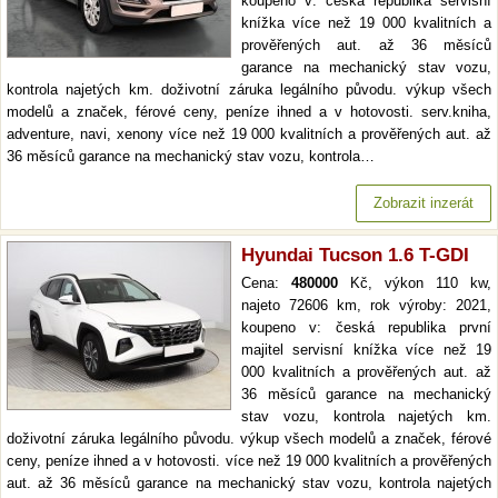
koupeno v: česká republika servisní
knížka více než 19 000 kvalitních a
prověřených aut. až 36 měsíců
garance na mechanický stav vozu,
kontrola najetých km. doživotní záruka legálního původu. výkup všech
modelů a značek, férové ceny, peníze ihned a v hotovosti. serv.kniha,
adventure, navi, xenony více než 19 000 kvalitních a prověřených aut. až
36 měsíců garance na mechanický stav vozu, kontrola…
Zobrazit inzerát
Hyundai Tucson 1.6 T-GDI
Cena:
480000
Kč, výkon 110 kw,
najeto 72606 km, rok výroby: 2021,
koupeno v: česká republika první
majitel servisní knížka více než 19
000 kvalitních a prověřených aut. až
36 měsíců garance na mechanický
stav vozu, kontrola najetých km.
doživotní záruka legálního původu. výkup všech modelů a značek, férové
ceny, peníze ihned a v hotovosti. více než 19 000 kvalitních a prověřených
aut. až 36 měsíců garance na mechanický stav vozu, kontrola najetých