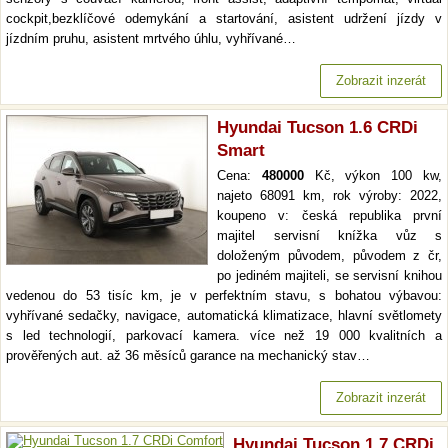
cockpit,bezklíčové odemykání a startování, asistent udržení jízdy v
jízdním pruhu, asistent mrtvého úhlu, vyhřívané…
Zobrazit inzerát
Hyundai Tucson 1.6 CRDi
Smart
Cena:
480000
Kč, výkon 100 kw,
najeto 68091 km, rok výroby: 2022,
koupeno v: česká republika první
majitel servisní knížka vůz s
doloženým původem, původem z čr,
po jediném majiteli, se servisní knihou
vedenou do 53 tisíc km, je v perfektním stavu, s bohatou výbavou:
vyhřívané sedačky, navigace, automatická klimatizace, hlavní světlomety
s led technologií, parkovací kamera. více než 19 000 kvalitních a
prověřených aut. až 36 měsíců garance na mechanický stav…
Zobrazit inzerát
Hyundai Tucson 1.7 CRDi