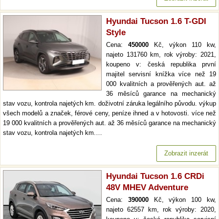
Hyundai Tucson 1.6 T-GDI
Style
Cena:
450000
Kč, výkon 110 kw,
najeto 131760 km, rok výroby: 2021,
koupeno v: česká republika první
majitel servisní knížka více než 19
000 kvalitních a prověřených aut. až
36 měsíců garance na mechanický
stav vozu, kontrola najetých km. doživotní záruka legálního původu. výkup
všech modelů a značek, férové ceny, peníze ihned a v hotovosti. více než
19 000 kvalitních a prověřených aut. až 36 měsíců garance na mechanický
stav vozu, kontrola najetých km.…
Zobrazit inzerát
Hyundai Tucson 1.6 CRDi
48V MHEV Adventure
Cena:
390000
Kč, výkon 100 kw,
najeto 62557 km, rok výroby: 2020,