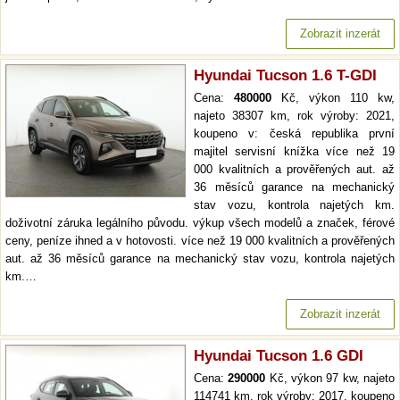
Zobrazit inzerát
Hyundai Tucson 1.6 T-GDI
Cena:
480000
Kč, výkon 110 kw,
najeto 38307 km, rok výroby: 2021,
koupeno v: česká republika první
majitel servisní knížka více než 19
000 kvalitních a prověřených aut. až
36 měsíců garance na mechanický
stav vozu, kontrola najetých km.
doživotní záruka legálního původu. výkup všech modelů a značek, férové
ceny, peníze ihned a v hotovosti. více než 19 000 kvalitních a prověřených
aut. až 36 měsíců garance na mechanický stav vozu, kontrola najetých
km.…
Zobrazit inzerát
Hyundai Tucson 1.6 GDI
Cena:
290000
Kč, výkon 97 kw, najeto
114741 km, rok výroby: 2017, koupeno