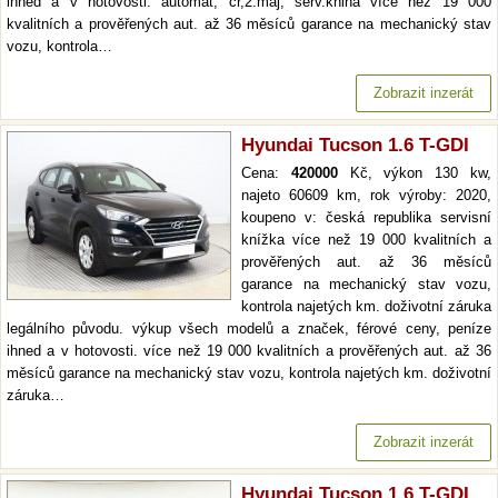
ihned a v hotovosti. automat, čr,2.maj, serv.kniha více než 19 000
kvalitních a prověřených aut. až 36 měsíců garance na mechanický stav
vozu, kontrola…
Zobrazit inzerát
Hyundai Tucson 1.6 T-GDI
Cena:
420000
Kč, výkon 130 kw,
najeto 60609 km, rok výroby: 2020,
koupeno v: česká republika servisní
knížka více než 19 000 kvalitních a
prověřených aut. až 36 měsíců
garance na mechanický stav vozu,
kontrola najetých km. doživotní záruka
legálního původu. výkup všech modelů a značek, férové ceny, peníze
ihned a v hotovosti. více než 19 000 kvalitních a prověřených aut. až 36
měsíců garance na mechanický stav vozu, kontrola najetých km. doživotní
záruka…
Zobrazit inzerát
Hyundai Tucson 1.6 T-GDI