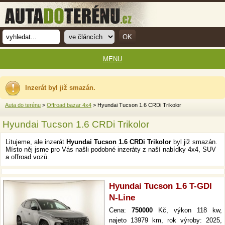
MENU
Inzerát byl již smazán.
Auta do terénu
>
Offroad bazar 4x4
> Hyundai Tucson 1.6 CRDi Trikolor
Hyundai Tucson 1.6 CRDi Trikolor
Litujeme, ale inzerát
Hyundai Tucson 1.6 CRDi Trikolor
byl již smazán.
Místo něj jsme pro Vás našli podobné inzeráty z naší nabídky 4x4, SUV
a offroad vozů.
Hyundai Tucson 1.6 T-GDI
N-Line
Cena:
750000
Kč, výkon 118 kw,
najeto 13979 km, rok výroby: 2025,