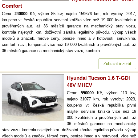
Comfort
Cena:
240000
Kč, výkon 85 kw, najeto 159676 km, rok výroby: 2017,
koupeno v: česká republika servisní knížka více než 19 000 kvalitních a
prověřených aut. až 36 měsíců garance na mechanický stav vozu,
kontrola najetých km. doživotní záruka legálního původu. výkup všech
modelů a značek, férové ceny, peníze ihned a v hotovosti. serv.kniha,
comfort, navi, tempomat více než 19 000 kvalitních a prověřených aut. až
36 měsíců garance na mechanický stav vozu, kontrola…
Zobrazit inzerát
Hyundai Tucson 1.6 T-GDI
48V MHEV
Cena:
590000
Kč, výkon 110 kw,
najeto 31077 km, rok výroby: 2023,
koupeno v: česká republika první
majitel servisní knížka více než 19
000 kvalitních a prověřených aut. až
36 měsíců garance na mechanický
stav vozu, kontrola najetých km. doživotní záruka legálního původu. výkup
všech modelů a značek, férové ceny, peníze ihned a v hotovosti. více než