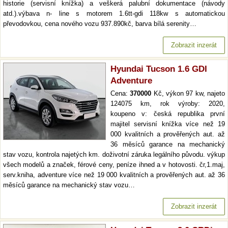
historie (servisní knížka) a veškerá palubní dokumentace (návody
atd.).výbava n- line s motorem 1.6tt-gdi 118kw s automatickou
převodovkou, cena nového vozu 937.890kč, barva bílá serenity…
Zobrazit inzerát
Hyundai Tucson 1.6 GDI
Adventure
Cena:
370000
Kč, výkon 97 kw, najeto
124075 km, rok výroby: 2020,
koupeno v: česká republika první
majitel servisní knížka více než 19
000 kvalitních a prověřených aut. až
36 měsíců garance na mechanický
stav vozu, kontrola najetých km. doživotní záruka legálního původu. výkup
všech modelů a značek, férové ceny, peníze ihned a v hotovosti. čr,1.maj,
serv.kniha, adventure více než 19 000 kvalitních a prověřených aut. až 36
měsíců garance na mechanický stav vozu…
Zobrazit inzerát