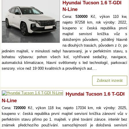
Hyundai Tucson 1.6 T-GDI
N-Line
Cena:
530000
Kč, výkon 110 kw,
najeto 97258 km, rok výroby: 2022,
koupeno v: česká republika první
majitel servisní knížka vůz s
doloženým původem, ježděný hlavně
na dlouhých trasách, původem z čr, po
jediném majiteli, v minulosti nebyl havarovaný, je v perfektním stavu, s
bohatou výbavou: pohon všech kol, vyhřívané sedačky, navigace,
automatická klimatizace, hlavní světlomety s led technologií, parkovací
senzory. více než 19 000 kvalitních a prověřených aut.…
Zobrazit inzerát
Hyundai Tucson 1.6 T-GDI
N-Line
Cena:
720000
Kč, výkon 118 kw, najeto 17034 km, rok výroby: 2025,
koupeno v: česká republika první majitel servisní knížka zánovní vůz v
perfektním stavu přímo po 1. majiteli. v plné tovární záruce. interiér bez
známek předchozího používání. samozřejmostí je doložená servisní