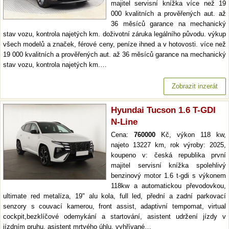
majitel servisní knížka více než 19
000 kvalitních a prověřených aut. až
36 měsíců garance na mechanický
stav vozu, kontrola najetých km. doživotní záruka legálního původu. výkup
všech modelů a značek, férové ceny, peníze ihned a v hotovosti. více než
19 000 kvalitních a prověřených aut. až 36 měsíců garance na mechanický
stav vozu, kontrola najetých km.…
Zobrazit inzerát
Hyundai Tucson 1.6 T-GDI
N-Line
Cena:
760000
Kč, výkon 118 kw,
najeto 13227 km, rok výroby: 2025,
koupeno v: česká republika první
majitel servisní knížka spolehlivý
benzinový motor 1.6 t-gdi s výkonem
118kw a automatickou převodovkou,
ultimate red metalíza, 19" alu kola, full led, přední a zadní parkovací
senzory s couvací kamerou, front assist, adaptivní tempomat, virtual
cockpit,bezklíčové odemykání a startování, asistent udržení jízdy v
jízdním pruhu, asistent mrtvého úhlu, vyhřívané…