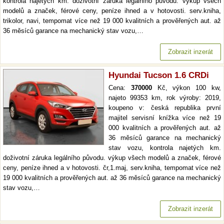
kontrola najetých km. doživotní záruka legálního původu. výkup všech
modelů a značek, férové ceny, peníze ihned a v hotovosti. serv.kniha,
trikolor, navi, tempomat více než 19 000 kvalitních a prověřených aut. až
36 měsíců garance na mechanický stav vozu,…
Zobrazit inzerát
Hyundai Tucson 1.6 CRDi
Cena:
370000
Kč, výkon 100 kw,
najeto 99353 km, rok výroby: 2019,
koupeno v: česká republika první
majitel servisní knížka více než 19
000 kvalitních a prověřených aut. až
36 měsíců garance na mechanický
stav vozu, kontrola najetých km.
doživotní záruka legálního původu. výkup všech modelů a značek, férové
ceny, peníze ihned a v hotovosti. čr,1.maj, serv.kniha, tempomat více než
19 000 kvalitních a prověřených aut. až 36 měsíců garance na mechanický
stav vozu,…
Zobrazit inzerát