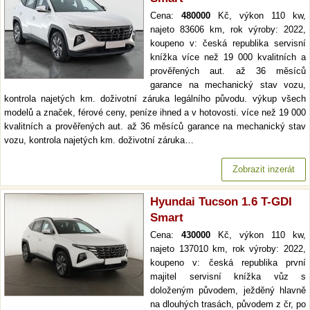
Cena:
480000
Kč, výkon 110 kw,
najeto 83606 km, rok výroby: 2022,
koupeno v: česká republika servisní
knížka více než 19 000 kvalitních a
prověřených aut. až 36 měsíců
garance na mechanický stav vozu,
kontrola najetých km. doživotní záruka legálního původu. výkup všech
modelů a značek, férové ceny, peníze ihned a v hotovosti. více než 19 000
kvalitních a prověřených aut. až 36 měsíců garance na mechanický stav
vozu, kontrola najetých km. doživotní záruka…
Zobrazit inzerát
Hyundai Tucson 1.6 T-GDI
Smart
Cena:
430000
Kč, výkon 110 kw,
najeto 137010 km, rok výroby: 2022,
koupeno v: česká republika první
majitel servisní knížka vůz s
doloženým původem, ježděný hlavně
na dlouhých trasách, původem z čr, po