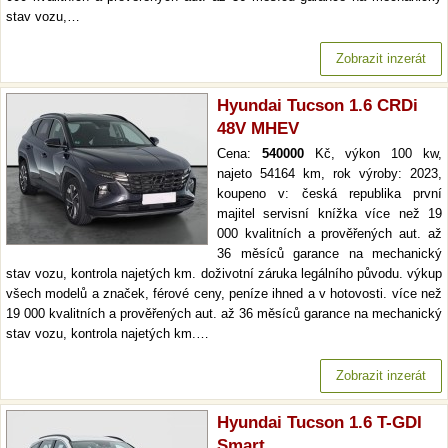
stav vozu,…
Zobrazit inzerát
Hyundai Tucson 1.6 CRDi
48V MHEV
Cena:
540000
Kč, výkon 100 kw,
najeto 54164 km, rok výroby: 2023,
koupeno v: česká republika první
majitel servisní knížka více než 19
000 kvalitních a prověřených aut. až
36 měsíců garance na mechanický
stav vozu, kontrola najetých km. doživotní záruka legálního původu. výkup
všech modelů a značek, férové ceny, peníze ihned a v hotovosti. více než
19 000 kvalitních a prověřených aut. až 36 měsíců garance na mechanický
stav vozu, kontrola najetých km.…
Zobrazit inzerát
Hyundai Tucson 1.6 T-GDI
Smart