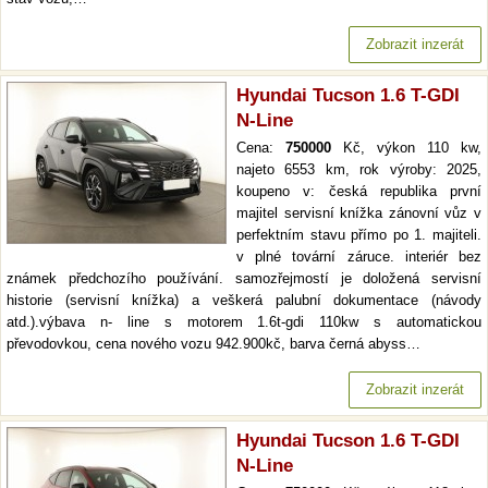
Zobrazit inzerát
Hyundai Tucson 1.6 T-GDI
N-Line
Cena:
750000
Kč, výkon 110 kw,
najeto 6553 km, rok výroby: 2025,
koupeno v: česká republika první
majitel servisní knížka zánovní vůz v
perfektním stavu přímo po 1. majiteli.
v plné tovární záruce. interiér bez
známek předchozího používání. samozřejmostí je doložená servisní
historie (servisní knížka) a veškerá palubní dokumentace (návody
atd.).výbava n- line s motorem 1.6t-gdi 110kw s automatickou
převodovkou, cena nového vozu 942.900kč, barva černá abyss…
Zobrazit inzerát
Hyundai Tucson 1.6 T-GDI
N-Line