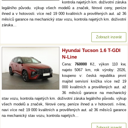
kontrola najetých km. doživotní záruka
legálního původu. výkup všech modelů a značek, férové ceny, peníze
ihned a v hotovosti. více než 19 000 kvalitních a prověřených aut. až 36
měsíců garance na mechanický stav vozu, kontrola najetých km. doživotní
záruka…
Zobrazit inzerát
Hyundai Tucson 1.6 T-GDI
N-Line
Cena:
760000
Kč, výkon 110 kw,
najeto 5067 km, rok výroby: 2026,
koupeno v: česká republika první
majitel servisní knížka více než 19
000 kvalitních a prověřených aut. až
36 měsíců garance na mechanický
stav vozu, kontrola najetých km. doživotní záruka legálního původu. výkup
všech modelů a značek, férové ceny, peníze ihned a v hotovosti. n-line,
navi více než 19 000 kvalitních a prověřených aut. až 36 měsíců garance
na mechanický stav vozu, kontrola najetých…
Zobrazit inzerát