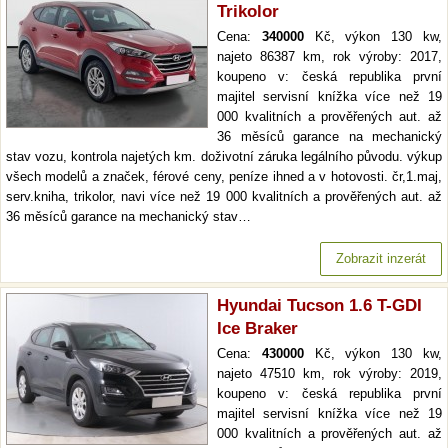
Trikolor
Cena:
340000
Kč, výkon 130 kw,
najeto 86387 km, rok výroby: 2017,
koupeno v: česká republika první
majitel servisní knížka více než 19
000 kvalitních a prověřených aut. až
36 měsíců garance na mechanický
stav vozu, kontrola najetých km. doživotní záruka legálního původu. výkup
všech modelů a značek, férové ceny, peníze ihned a v hotovosti. čr,1.maj,
serv.kniha, trikolor, navi více než 19 000 kvalitních a prověřených aut. až
36 měsíců garance na mechanický stav…
Zobrazit inzerát
Hyundai Tucson 1.6 T-GDI
Ice Braker
Cena:
430000
Kč, výkon 130 kw,
najeto 47510 km, rok výroby: 2019,
koupeno v: česká republika první
majitel servisní knížka více než 19
000 kvalitních a prověřených aut. až