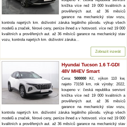
knížka více než 19 000 kvalitních a
prověřených aut. až 36 měsíců
garance na mechanický stav vozu,
kontrola najetých km. doživotní záruka legálního původu. výkup všech
modelů a značek, férové ceny, peníze ihned a v hotovosti. více než 19 000
kvalitních a prověřených aut. až 36 měsíců garance na mechanický stav
vozu, kontrola najetých km. doživotní záruka…
Zobrazit inzerát
Hyundai Tucson 1.6 T-GDI
48V MHEV Smart
Cena:
500000
Kč, výkon 110 kw,
najeto 73158 km, rok výroby: 2022,
koupeno v: česká republika servisní
knížka více než 19 000 kvalitních a
prověřených aut. až 36 měsíců
garance na mechanický stav vozu,
kontrola najetých km. doživotní záruka legálního původu. výkup všech
modelů a značek, férové ceny, peníze ihned a v hotovosti. více než 19 000
kvalitních a prověřených aut. až 36 měsíců garance na mechanický stav