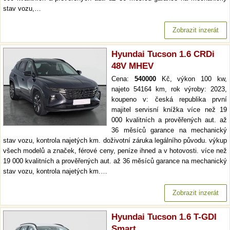
stav vozu,…
Zobrazit inzerát
Hyundai Tucson 1.6 CRDi
48V MHEV
Cena:
540000
Kč, výkon 100 kw,
najeto 54164 km, rok výroby: 2023,
koupeno v: česká republika první
majitel servisní knížka více než 19
000 kvalitních a prověřených aut. až
36 měsíců garance na mechanický
stav vozu, kontrola najetých km. doživotní záruka legálního původu. výkup
všech modelů a značek, férové ceny, peníze ihned a v hotovosti. více než
19 000 kvalitních a prověřených aut. až 36 měsíců garance na mechanický
stav vozu, kontrola najetých km.…
Zobrazit inzerát
Hyundai Tucson 1.6 T-GDI
Smart