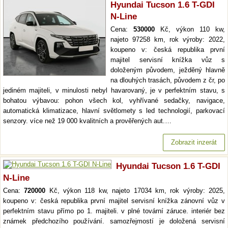
Hyundai Tucson 1.6 T-GDI
N-Line
Cena:
530000
Kč, výkon 110 kw,
najeto 97258 km, rok výroby: 2022,
koupeno v: česká republika první
majitel servisní knížka vůz s
doloženým původem, ježděný hlavně
na dlouhých trasách, původem z čr, po
jediném majiteli, v minulosti nebyl havarovaný, je v perfektním stavu, s
bohatou výbavou: pohon všech kol, vyhřívané sedačky, navigace,
automatická klimatizace, hlavní světlomety s led technologií, parkovací
senzory. více než 19 000 kvalitních a prověřených aut.…
Zobrazit inzerát
Hyundai Tucson 1.6 T-GDI
N-Line
Cena:
720000
Kč, výkon 118 kw, najeto 17034 km, rok výroby: 2025,
koupeno v: česká republika první majitel servisní knížka zánovní vůz v
perfektním stavu přímo po 1. majiteli. v plné tovární záruce. interiér bez
známek předchozího používání. samozřejmostí je doložená servisní