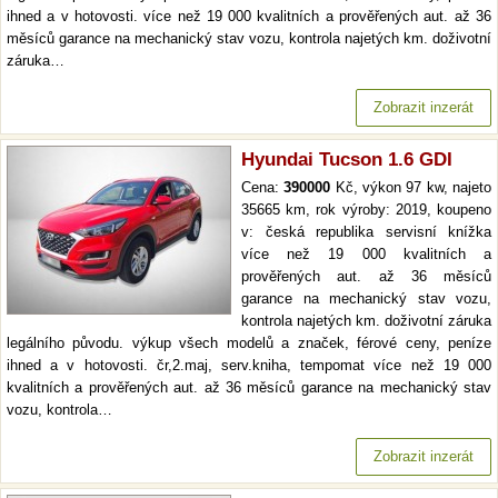
ihned a v hotovosti. více než 19 000 kvalitních a prověřených aut. až 36
měsíců garance na mechanický stav vozu, kontrola najetých km. doživotní
záruka…
Zobrazit inzerát
Hyundai Tucson 1.6 GDI
Cena:
390000
Kč, výkon 97 kw, najeto
35665 km, rok výroby: 2019, koupeno
v: česká republika servisní knížka
více než 19 000 kvalitních a
prověřených aut. až 36 měsíců
garance na mechanický stav vozu,
kontrola najetých km. doživotní záruka
legálního původu. výkup všech modelů a značek, férové ceny, peníze
ihned a v hotovosti. čr,2.maj, serv.kniha, tempomat více než 19 000
kvalitních a prověřených aut. až 36 měsíců garance na mechanický stav
vozu, kontrola…
Zobrazit inzerát