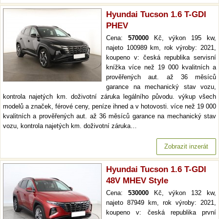
Hyundai Tucson 1.6 T-GDI
PHEV
Cena:
570000
Kč, výkon 195 kw,
najeto 100989 km, rok výroby: 2021,
koupeno v: česká republika servisní
knížka více než 19 000 kvalitních a
prověřených aut. až 36 měsíců
garance na mechanický stav vozu,
kontrola najetých km. doživotní záruka legálního původu. výkup všech
modelů a značek, férové ceny, peníze ihned a v hotovosti. více než 19 000
kvalitních a prověřených aut. až 36 měsíců garance na mechanický stav
vozu, kontrola najetých km. doživotní záruka…
Zobrazit inzerát
Hyundai Tucson 1.6 T-GDI
48V MHEV Style
Cena:
530000
Kč, výkon 132 kw,
najeto 87949 km, rok výroby: 2021,
koupeno v: česká republika první