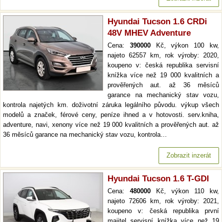
Hyundai Tucson 1.6 CRDi
48V MHEV Adventure
Cena:
390000
Kč, výkon 100 kw,
najeto 62557 km, rok výroby: 2020,
koupeno v: česká republika servisní
knížka více než 19 000 kvalitních a
prověřených aut. až 36 měsíců
garance na mechanický stav vozu,
kontrola najetých km. doživotní záruka legálního původu. výkup všech
modelů a značek, férové ceny, peníze ihned a v hotovosti. serv.kniha,
adventure, navi, xenony více než 19 000 kvalitních a prověřených aut. až
36 měsíců garance na mechanický stav vozu, kontrola…
Zobrazit inzerát
Hyundai Tucson 1.6 T-GDI
Cena:
480000
Kč, výkon 110 kw,
najeto 72606 km, rok výroby: 2021,
koupeno v: česká republika první
majitel servisní knížka více než 19