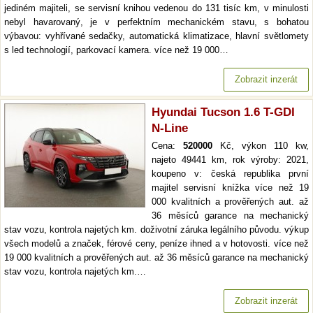
jediném majiteli, se servisní knihou vedenou do 131 tisíc km, v minulosti
nebyl havarovaný, je v perfektním mechanickém stavu, s bohatou
výbavou: vyhřívané sedačky, automatická klimatizace, hlavní světlomety
s led technologií, parkovací kamera. více než 19 000…
Zobrazit inzerát
Hyundai Tucson 1.6 T-GDI
N-Line
Cena:
520000
Kč, výkon 110 kw,
najeto 49441 km, rok výroby: 2021,
koupeno v: česká republika první
majitel servisní knížka více než 19
000 kvalitních a prověřených aut. až
36 měsíců garance na mechanický
stav vozu, kontrola najetých km. doživotní záruka legálního původu. výkup
všech modelů a značek, férové ceny, peníze ihned a v hotovosti. více než
19 000 kvalitních a prověřených aut. až 36 měsíců garance na mechanický
stav vozu, kontrola najetých km.…
Zobrazit inzerát