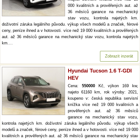
000 kvalitních a prověřených aut. až
36 měsíců garance na mechanický
stav vozu, kontrola najetých km.
doživotní záruka legálního původu. výkup všech modelů a značek, férové
ceny, peníze ihned a v hotovosti. více než 19 000 kvalitních a prověřených
aut. až 36 měsíců garance na mechanický stav vozu, kontrola najetých
km.…
Zobrazit inzerát
Hyundai Tucson 1.6 T-GDI
HEV
Cena:
550000
Kč, výkon 169 kw,
najeto 61160 km, rok výroby: 2021,
koupeno v: česká republika servisní
knížka více než 19 000 kvalitních a
prověřených aut. až 36 měsíců
garance na mechanický stav vozu,
kontrola najetých km. doživotní záruka legálního původu. výkup všech
modelů a značek, férové ceny, peníze ihned a v hotovosti. více než 19 000
kvalitních a prověřených aut. až 36 měsíců garance na mechanický stav