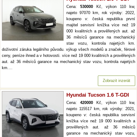
Cena:
530000
Kč, výkon 110 kw,
najeto 97070 km, rok výroby: 2022,
koupeno v: česká republika první
majitel servisní knížka více než 19
000 kvalitních a prověřených aut. až
36 měsíců garance na mechanický
stav vozu, kontrola najetých km.
doživotní záruka legálního původu. výkup všech modelů a značek, férové
ceny, peníze ihned a v hotovosti. více než 19 000 kvalitních a prověřených
aut. až 36 měsíců garance na mechanický stav vozu, kontrola najetých
km.…
Zobrazit inzerát
Hyundai Tucson 1.6 T-GDI
Cena:
420000
Kč, výkon 110 kw,
najeto 115517 km, rok výroby: 2021,
koupeno v: česká republika servisní
knížka více než 19 000 kvalitních a
prověřených aut. až 36 měsíců
garance na mechanický stav vozu,