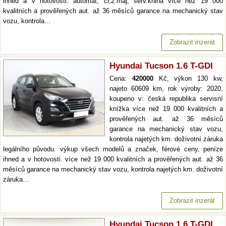
ihned a v hotovosti. automat, čr,2.maj, serv.kniha více než 19 000
kvalitních a prověřených aut. až 36 měsíců garance na mechanický stav
vozu, kontrola…
Zobrazit inzerát
Hyundai Tucson 1.6 T-GDI
Cena:
420000
Kč, výkon 130 kw,
najeto 60609 km, rok výroby: 2020,
koupeno v: česká republika servisní
knížka více než 19 000 kvalitních a
prověřených aut. až 36 měsíců
garance na mechanický stav vozu,
kontrola najetých km. doživotní záruka
legálního původu. výkup všech modelů a značek, férové ceny, peníze
ihned a v hotovosti. více než 19 000 kvalitních a prověřených aut. až 36
měsíců garance na mechanický stav vozu, kontrola najetých km. doživotní
záruka…
Zobrazit inzerát
Hyundai Tucson 1.6 T-GDI