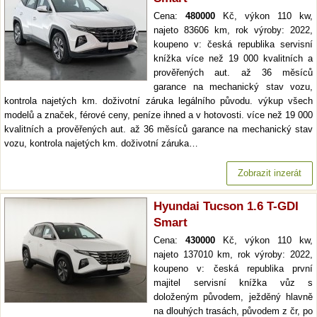
Cena:
480000
Kč, výkon 110 kw,
najeto 83606 km, rok výroby: 2022,
koupeno v: česká republika servisní
knížka více než 19 000 kvalitních a
prověřených aut. až 36 měsíců
garance na mechanický stav vozu,
kontrola najetých km. doživotní záruka legálního původu. výkup všech
modelů a značek, férové ceny, peníze ihned a v hotovosti. více než 19 000
kvalitních a prověřených aut. až 36 měsíců garance na mechanický stav
vozu, kontrola najetých km. doživotní záruka…
Zobrazit inzerát
Hyundai Tucson 1.6 T-GDI
Smart
Cena:
430000
Kč, výkon 110 kw,
najeto 137010 km, rok výroby: 2022,
koupeno v: česká republika první
majitel servisní knížka vůz s
doloženým původem, ježděný hlavně
na dlouhých trasách, původem z čr, po