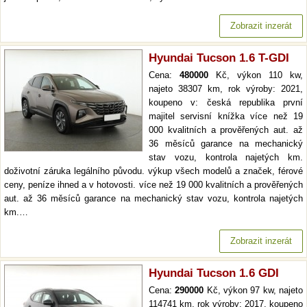
Zobrazit inzerát
Hyundai Tucson 1.6 T-GDI
Cena:
480000
Kč, výkon 110 kw,
najeto 38307 km, rok výroby: 2021,
koupeno v: česká republika první
majitel servisní knížka více než 19
000 kvalitních a prověřených aut. až
36 měsíců garance na mechanický
stav vozu, kontrola najetých km.
doživotní záruka legálního původu. výkup všech modelů a značek, férové
ceny, peníze ihned a v hotovosti. více než 19 000 kvalitních a prověřených
aut. až 36 měsíců garance na mechanický stav vozu, kontrola najetých
km.…
Zobrazit inzerát
Hyundai Tucson 1.6 GDI
Cena:
290000
Kč, výkon 97 kw, najeto
114741 km, rok výroby: 2017, koupeno