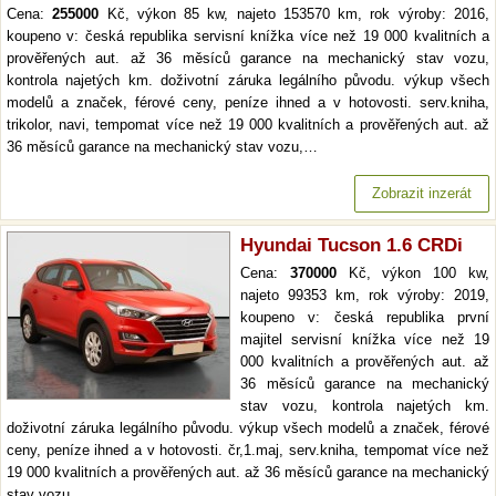
Cena:
255000
Kč, výkon 85 kw, najeto 153570 km, rok výroby: 2016,
koupeno v: česká republika servisní knížka více než 19 000 kvalitních a
prověřených aut. až 36 měsíců garance na mechanický stav vozu,
kontrola najetých km. doživotní záruka legálního původu. výkup všech
modelů a značek, férové ceny, peníze ihned a v hotovosti. serv.kniha,
trikolor, navi, tempomat více než 19 000 kvalitních a prověřených aut. až
36 měsíců garance na mechanický stav vozu,…
Zobrazit inzerát
Hyundai Tucson 1.6 CRDi
Cena:
370000
Kč, výkon 100 kw,
najeto 99353 km, rok výroby: 2019,
koupeno v: česká republika první
majitel servisní knížka více než 19
000 kvalitních a prověřených aut. až
36 měsíců garance na mechanický
stav vozu, kontrola najetých km.
doživotní záruka legálního původu. výkup všech modelů a značek, férové
ceny, peníze ihned a v hotovosti. čr,1.maj, serv.kniha, tempomat více než
19 000 kvalitních a prověřených aut. až 36 měsíců garance na mechanický
stav vozu,…