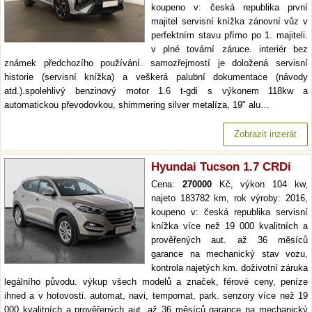
koupeno v: česká republika první
majitel servisní knížka zánovní vůz v
perfektním stavu přímo po 1. majiteli.
v plné tovární záruce. interiér bez
známek předchozího používání. samozřejmostí je doložená servisní
historie (servisní knížka) a veškerá palubní dokumentace (návody
atd.).spolehlivý benzinový motor 1.6 t-gdi s výkonem 118kw a
automatickou převodovkou, shimmering silver metalíza, 19" alu…
Zobrazit inzerát
Hyundai Tucson 1.7 CRDi
Cena:
270000
Kč, výkon 104 kw,
najeto 183782 km, rok výroby: 2016,
koupeno v: česká republika servisní
knížka více než 19 000 kvalitních a
prověřených aut. až 36 měsíců
garance na mechanický stav vozu,
kontrola najetých km. doživotní záruka
legálního původu. výkup všech modelů a značek, férové ceny, peníze
ihned a v hotovosti. automat, navi, tempomat, park. senzory více než 19
000 kvalitních a prověřených aut. až 36 měsíců garance na mechanický