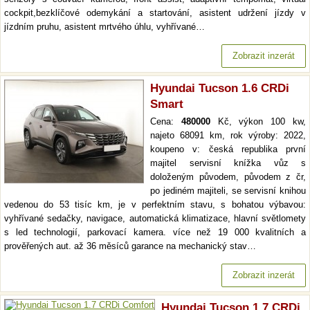
cockpit,bezklíčové odemykání a startování, asistent udržení jízdy v
jízdním pruhu, asistent mrtvého úhlu, vyhřívané…
Zobrazit inzerát
Hyundai Tucson 1.6 CRDi
Smart
Cena:
480000
Kč, výkon 100 kw,
najeto 68091 km, rok výroby: 2022,
koupeno v: česká republika první
majitel servisní knížka vůz s
doloženým původem, původem z čr,
po jediném majiteli, se servisní knihou
vedenou do 53 tisíc km, je v perfektním stavu, s bohatou výbavou:
vyhřívané sedačky, navigace, automatická klimatizace, hlavní světlomety
s led technologií, parkovací kamera. více než 19 000 kvalitních a
prověřených aut. až 36 měsíců garance na mechanický stav…
Zobrazit inzerát
Hyundai Tucson 1.7 CRDi