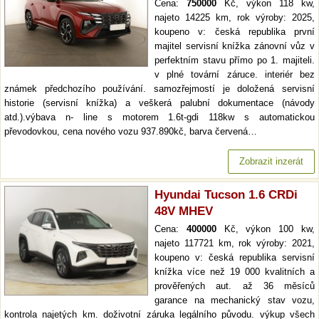
Cena:
750000
Kč, výkon 118 kw,
najeto 14225 km, rok výroby: 2025,
koupeno v: česká republika první
majitel servisní knížka zánovní vůz v
perfektním stavu přímo po 1. majiteli.
v plné tovární záruce. interiér bez
známek předchozího používání. samozřejmostí je doložená servisní
historie (servisní knížka) a veškerá palubní dokumentace (návody
atd.).výbava n- line s motorem 1.6t-gdi 118kw s automatickou
převodovkou, cena nového vozu 937.890kč, barva červená…
Zobrazit inzerát
Hyundai Tucson 1.6 CRDi
48V MHEV
Cena:
400000
Kč, výkon 100 kw,
najeto 117721 km, rok výroby: 2021,
koupeno v: česká republika servisní
knížka více než 19 000 kvalitních a
prověřených aut. až 36 měsíců
garance na mechanický stav vozu,
kontrola najetých km. doživotní záruka legálního původu. výkup všech