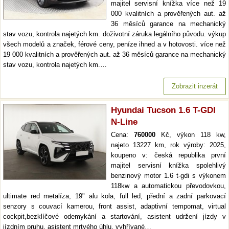
majitel servisní knížka více než 19
000 kvalitních a prověřených aut. až
36 měsíců garance na mechanický
stav vozu, kontrola najetých km. doživotní záruka legálního původu. výkup
všech modelů a značek, férové ceny, peníze ihned a v hotovosti. více než
19 000 kvalitních a prověřených aut. až 36 měsíců garance na mechanický
stav vozu, kontrola najetých km.…
Zobrazit inzerát
Hyundai Tucson 1.6 T-GDI
N-Line
Cena:
760000
Kč, výkon 118 kw,
najeto 13227 km, rok výroby: 2025,
koupeno v: česká republika první
majitel servisní knížka spolehlivý
benzinový motor 1.6 t-gdi s výkonem
118kw a automatickou převodovkou,
ultimate red metalíza, 19" alu kola, full led, přední a zadní parkovací
senzory s couvací kamerou, front assist, adaptivní tempomat, virtual
cockpit,bezklíčové odemykání a startování, asistent udržení jízdy v
jízdním pruhu, asistent mrtvého úhlu, vyhřívané…