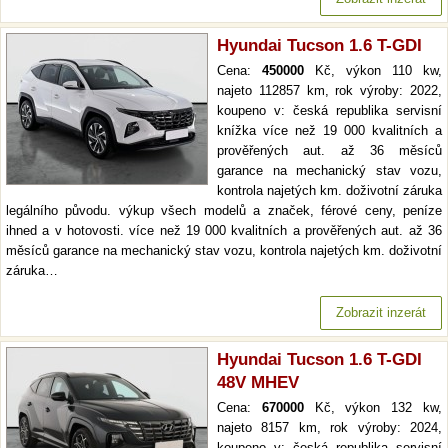
Hyundai Tucson 1.6 T-GDI
Cena:
450000
Kč, výkon 110 kw,
najeto 112857 km, rok výroby: 2022,
koupeno v: česká republika servisní
knížka více než 19 000 kvalitních a
prověřených aut. až 36 měsíců
garance na mechanický stav vozu,
kontrola najetých km. doživotní záruka
legálního původu. výkup všech modelů a značek, férové ceny, peníze
ihned a v hotovosti. více než 19 000 kvalitních a prověřených aut. až 36
měsíců garance na mechanický stav vozu, kontrola najetých km. doživotní
záruka…
Zobrazit inzerát
Hyundai Tucson 1.6 T-GDI
48V MHEV
Cena:
670000
Kč, výkon 132 kw,
najeto 8157 km, rok výroby: 2024,
koupeno v: česká republika servisní