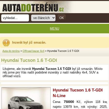
MENU
Inzerát byl již smazán.
Auta do terénu
>
Offroad bazar 4x4
> Hyundai Tucson 1.6 T-GDI
Hyundai Tucson 1.6 T-GDI
Litujeme, ale inzerát
Hyundai Tucson 1.6 T-GDI
byl již smazán. Místo
něj jsme pro Vás našli podobné inzeráty z naší nabídky 4x4, SUV a
offroad vozů.
Hyundai Tucson 1.6 T-GDI
N-Line
Cena:
750000
Kč, výkon 118 kw,
najeto 13979 km, rok výroby: 2025,