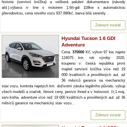
historie (servisní knížka) a veškerá palubní dokumentace (návody
atd.).výbava n- line s motorem 1.6tt-gdi 118kw s automatickou
převodovkou, cena nového vozu 937.890kč, barva bílá serenity…
Zobrazit inzerát
Hyundai Tucson 1.6 GDI
Adventure
Cena:
370000
Kč, výkon 97 kw, najeto
124075 km, rok výroby: 2020,
koupeno v: česká republika první
majitel servisní knížka více než 19
000 kvalitních a prověřených aut. až
36 měsíců garance na mechanický
stav vozu, kontrola najetých km. doživotní záruka legálního původu. výkup
všech modelů a značek, férové ceny, peníze ihned a v hotovosti. čr,1.maj,
serv.kniha, adventure více než 19 000 kvalitních a prověřených aut. až 36
měsíců garance na mechanický stav vozu…
Zobrazit inzerát