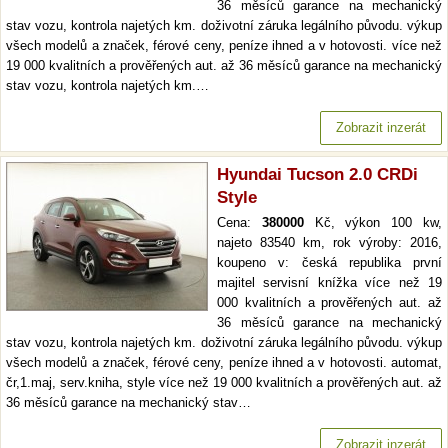
36 měsíců garance na mechanický
stav vozu, kontrola najetých km. doživotní záruka legálního původu. výkup
všech modelů a značek, férové ceny, peníze ihned a v hotovosti. více než
19 000 kvalitních a prověřených aut. až 36 měsíců garance na mechanický
stav vozu, kontrola najetých km.…
Zobrazit inzerát
Hyundai Tucson 2.0 CRDi
Style
Cena:
380000
Kč, výkon 100 kw,
najeto 83540 km, rok výroby: 2016,
koupeno v: česká republika první
majitel servisní knížka více než 19
000 kvalitních a prověřených aut. až
36 měsíců garance na mechanický
stav vozu, kontrola najetých km. doživotní záruka legálního původu. výkup
všech modelů a značek, férové ceny, peníze ihned a v hotovosti. automat,
čr,1.maj, serv.kniha, style více než 19 000 kvalitních a prověřených aut. až
36 měsíců garance na mechanický stav…
Zobrazit inzerát