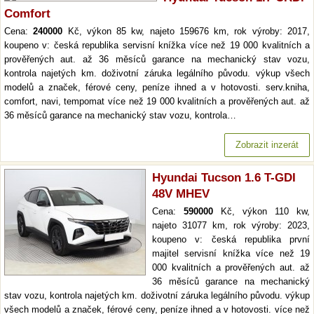
Comfort
Cena:
240000
Kč, výkon 85 kw, najeto 159676 km, rok výroby: 2017,
koupeno v: česká republika servisní knížka více než 19 000 kvalitních a
prověřených aut. až 36 měsíců garance na mechanický stav vozu,
kontrola najetých km. doživotní záruka legálního původu. výkup všech
modelů a značek, férové ceny, peníze ihned a v hotovosti. serv.kniha,
comfort, navi, tempomat více než 19 000 kvalitních a prověřených aut. až
36 měsíců garance na mechanický stav vozu, kontrola…
Zobrazit inzerát
Hyundai Tucson 1.6 T-GDI
48V MHEV
Cena:
590000
Kč, výkon 110 kw,
najeto 31077 km, rok výroby: 2023,
koupeno v: česká republika první
majitel servisní knížka více než 19
000 kvalitních a prověřených aut. až
36 měsíců garance na mechanický
stav vozu, kontrola najetých km. doživotní záruka legálního původu. výkup
všech modelů a značek, férové ceny, peníze ihned a v hotovosti. více než