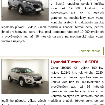
v: česká republika servisní knížka
více než 19 000 kvalitních a
prověřených aut. až 36 měsíců
garance na mechanický stav vozu,
kontrola najetých km. doživotní záruka
legálního původu. výkup všech modelů a značek, férové ceny, peníze
ihned a v hotovosti. serv.kniha, navi, tempomat více než 19 000 kvalitních
a prověřených aut. až 36 měsíců garance na mechanický stav vozu,
kontrola najetých…
Zobrazit inzerát
Hyundai Tucson 1.6 CRDi
Cena:
390000
Kč, výkon 100 kw,
najeto 110243 km, rok výroby: 2020,
koupeno v: česká republika servisní
knížka více než 19 000 kvalitních a
prověřených aut. až 36 měsíců
garance na mechanický stav vozu,
kontrola najetých km. doživotní záruka
legálního původu. výkup všech modelů a značek, férové ceny, peníze