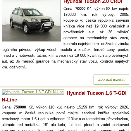
Hyundai Tucson 2.0 CRDi
Cena:
70000
Kč, výkon 82 kw, najeto
170333 km, rok výroby: 2005,
koupeno v: česká republika servisní
knížka více než 19 000 kvalitních a
prověřených aut. až 36 měsíců
garance na mechanický stav vozu,
kontrola najetých km. doživotní záruka
legálního původu. výkup všech modelů a značek, férové ceny, peníze
ihned a v hotovosti. tažné, klima více než 19 000 kvalitních a prověřených
aut. až 36 měsíců garance na mechanický stav vozu, kontrola najetých
km. doživotní…
Zobrazit inzerát
Hyundai Tucson 1.6 T-GDI
N-Line
Cena:
750000
Kč, výkon 110 kw, najeto 15159 km, rok výroby: 2026,
koupeno v: česká republika první majitel servisní knížka spolehlivý
benzinový motor 1.6 t-gdi s výkonem 110kw a automatickou převodovkou,
ultimate red metalíza, 19" alu kola, full led, přední a zadní parkovací
senzory s couvací kamerou, front assist, adaptivní tempomat, virtual