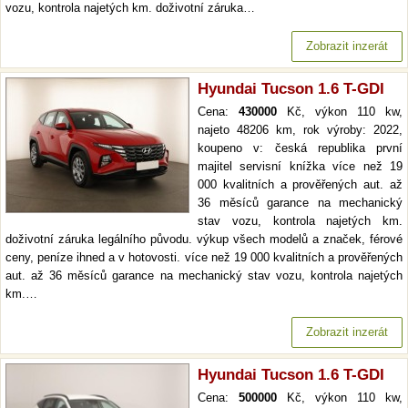
vozu, kontrola najetých km. doživotní záruka…
Zobrazit inzerát
Hyundai Tucson 1.6 T-GDI
Cena:
430000
Kč, výkon 110 kw,
najeto 48206 km, rok výroby: 2022,
koupeno v: česká republika první
majitel servisní knížka více než 19
000 kvalitních a prověřených aut. až
36 měsíců garance na mechanický
stav vozu, kontrola najetých km.
doživotní záruka legálního původu. výkup všech modelů a značek, férové
ceny, peníze ihned a v hotovosti. více než 19 000 kvalitních a prověřených
aut. až 36 měsíců garance na mechanický stav vozu, kontrola najetých
km.…
Zobrazit inzerát
Hyundai Tucson 1.6 T-GDI
Cena:
500000
Kč, výkon 110 kw,