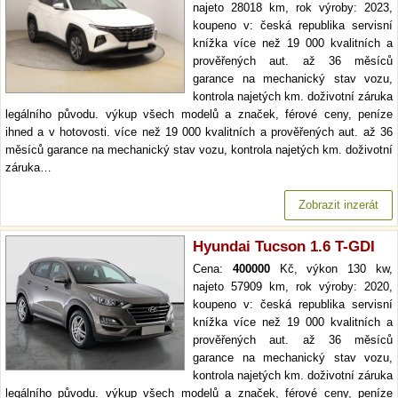
najeto 28018 km, rok výroby: 2023,
koupeno v: česká republika servisní
knížka více než 19 000 kvalitních a
prověřených aut. až 36 měsíců
garance na mechanický stav vozu,
kontrola najetých km. doživotní záruka
legálního původu. výkup všech modelů a značek, férové ceny, peníze
ihned a v hotovosti. více než 19 000 kvalitních a prověřených aut. až 36
měsíců garance na mechanický stav vozu, kontrola najetých km. doživotní
záruka…
Zobrazit inzerát
Hyundai Tucson 1.6 T-GDI
Cena:
400000
Kč, výkon 130 kw,
najeto 57909 km, rok výroby: 2020,
koupeno v: česká republika servisní
knížka více než 19 000 kvalitních a
prověřených aut. až 36 měsíců
garance na mechanický stav vozu,
kontrola najetých km. doživotní záruka
legálního původu. výkup všech modelů a značek, férové ceny, peníze