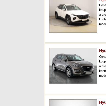
Cen
koup
a pr
kont
mode
000 
mech
Hyu
Cen
koup
a pr
kont
mode
000 
mech
Hyu