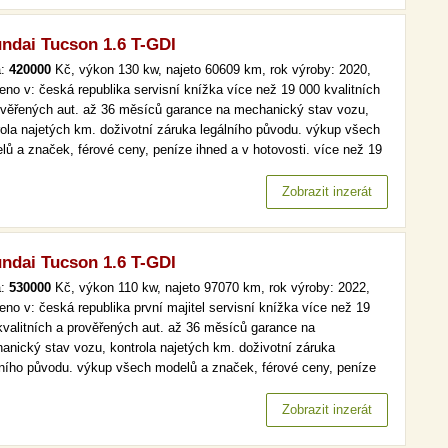
ndai Tucson 1.6 T-GDI
a:
420000
Kč, výkon 130 kw, najeto 60609 km, rok výroby: 2020,
eno v: česká republika servisní knížka více než 19 000 kvalitních
ověřených aut. až 36 měsíců garance na mechanický stav vozu,
rola najetých km. doživotní záruka legálního původu. výkup všech
lů a značek, férové ceny, peníze ihned a v hotovosti. více než 19
kvalitních a prověřených aut. až 36 měsíců garance na
anický stav vozu, kontrola najetých km. doživotní záruka…
Zobrazit inzerát
ndai Tucson 1.6 T-GDI
a:
530000
Kč, výkon 110 kw, najeto 97070 km, rok výroby: 2022,
eno v: česká republika první majitel servisní knížka více než 19
kvalitních a prověřených aut. až 36 měsíců garance na
anický stav vozu, kontrola najetých km. doživotní záruka
lního původu. výkup všech modelů a značek, férové ceny, peníze
d a v hotovosti. více než 19 000 kvalitních a prověřených aut. až
ěsíců garance na mechanický stav vozu, kontrola najetých km.…
Zobrazit inzerát