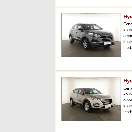
Hyu
Cen
koup
a pr
kont
mode
navi
měsí
Hyu
Cen
koup
a pr
kont
mode
čr,2.
36 m