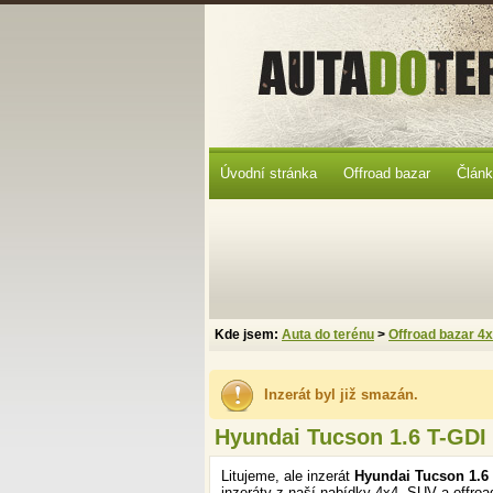
Úvodní stránka
Offroad bazar
Člán
Kde jsem:
Auta do terénu
>
Offroad bazar 4
Inzerát byl již smazán.
Hyundai Tucson 1.6 T-GDI
Litujeme, ale inzerát
Hyundai Tucson 1.6
inzeráty z naší nabídky 4x4, SUV a offroa