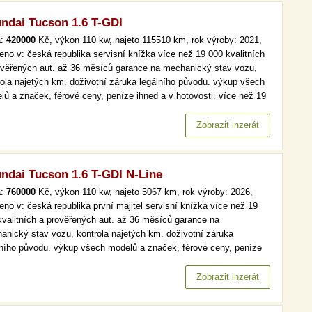
ndai Tucson 1.6 T-GDI
a:
420000
Kč, výkon 110 kw, najeto 115510 km, rok výroby: 2021,
eno v: česká republika servisní knížka více než 19 000 kvalitních
ověřených aut. až 36 měsíců garance na mechanický stav vozu,
rola najetých km. doživotní záruka legálního původu. výkup všech
lů a značek, férové ceny, peníze ihned a v hotovosti. více než 19
kvalitních a prověřených aut. až 36 měsíců garance na
anický stav vozu, kontrola najetých km. doživotní záruka…
Zobrazit inzerát
ndai Tucson 1.6 T-GDI N-Line
a:
760000
Kč, výkon 110 kw, najeto 5067 km, rok výroby: 2026,
eno v: česká republika první majitel servisní knížka více než 19
kvalitních a prověřených aut. až 36 měsíců garance na
anický stav vozu, kontrola najetých km. doživotní záruka
lního původu. výkup všech modelů a značek, férové ceny, peníze
 a v hotovosti. n-line, navi více než 19 000 kvalitních a
ěřených aut. až 36 měsíců garance na mechanický stav vozu,
Zobrazit inzerát
rola najetých…