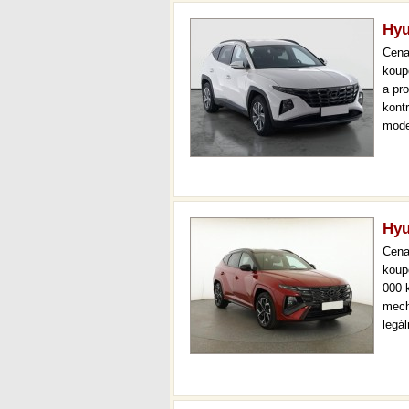
Hyu
Cen
koup
a pr
kont
mode
000 
mech
Hyu
Cen
koup
000 
mech
legá
ihned
prov
kont