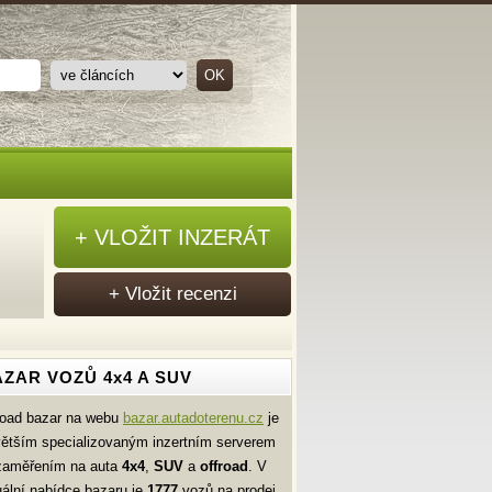
+ VLOŽIT INZERÁT
+ Vložit recenzi
ZAR VOZŮ 4x4 A SUV
road bazar na webu
bazar.autadoterenu.cz
je
větším specializovaným inzertním serverem
zaměřením na auta
4x4
,
SUV
a
offroad
. V
uální nabídce bazaru je
1777
vozů na prodej.