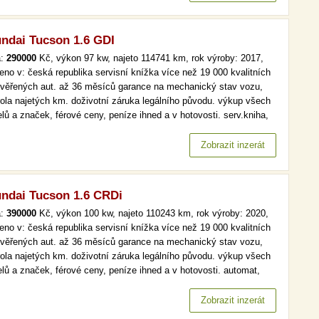
ndai Tucson 1.6 GDI
a:
290000
Kč, výkon 97 kw, najeto 114741 km, rok výroby: 2017,
eno v: česká republika servisní knížka více než 19 000 kvalitních
ověřených aut. až 36 měsíců garance na mechanický stav vozu,
rola najetých km. doživotní záruka legálního původu. výkup všech
lů a značek, férové ceny, peníze ihned a v hotovosti. serv.kniha,
, tempomat více než 19 000 kvalitních a prověřených aut. až 36
ců garance na mechanický stav vozu, kontrola najetých…
Zobrazit inzerát
ndai Tucson 1.6 CRDi
a:
390000
Kč, výkon 100 kw, najeto 110243 km, rok výroby: 2020,
eno v: česká republika servisní knížka více než 19 000 kvalitních
ověřených aut. až 36 měsíců garance na mechanický stav vozu,
rola najetých km. doživotní záruka legálního původu. výkup všech
lů a značek, férové ceny, peníze ihned a v hotovosti. automat,
maj, serv.kniha více než 19 000 kvalitních a prověřených aut. až
ěsíců garance na mechanický stav vozu, kontrola…
Zobrazit inzerát