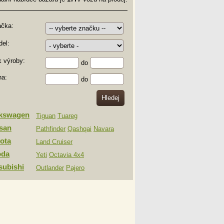
ačka:
el:
 výroby:
do
na:
do
lkswagen
Tiguan
Tuareg
san
Pathfinder
Qashqai
Navara
ota
Land Cruiser
oda
Yeti
Octavia 4x4
subishi
Outlander
Pajero