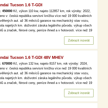
ndai Tucson 1.6 T-GDI
a:
450000
Kč, výkon 110 kw, najeto 112857 km, rok výroby: 2022,
eno v: česká republika servisní knížka více než 19 000 kvalitních
ověřených aut. až 36 měsíců garance na mechanický stav vozu,
rola najetých km. doživotní záruka legálního původu. výkup všech
lů a značek, férové ceny, peníze ihned a v hotovosti. více než 19
kvalitních a prověřených aut. až 36 měsíců garance na
anický stav vozu, kontrola najetých km. doživotní záruka…
Zobrazit inzerát
ndai Tucson 1.6 T-GDI 48V MHEV
a:
670000
Kč, výkon 132 kw, najeto 8157 km, rok výroby: 2024,
eno v: česká republika servisní knížka více než 19 000 kvalitních
ověřených aut. až 36 měsíců garance na mechanický stav vozu,
rola najetých km. doživotní záruka legálního původu. výkup všech
lů a značek, férové ceny, peníze ihned a v hotovosti. více než 19
kvalitních a prověřených aut. až 36 měsíců garance na
anický stav vozu, kontrola najetých km. doživotní záruka…
Zobrazit inzerát