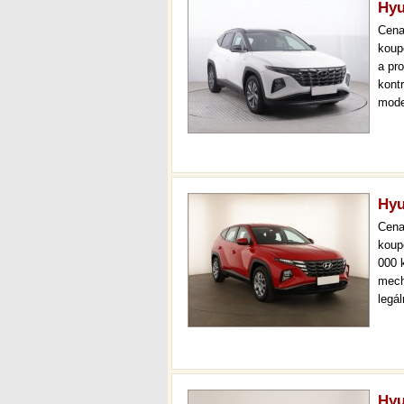
Hyu
Cen
koup
a pr
kont
mode
000 
mech
Hyu
Cen
koup
000 
mech
legá
ihne
36 m
Hyu