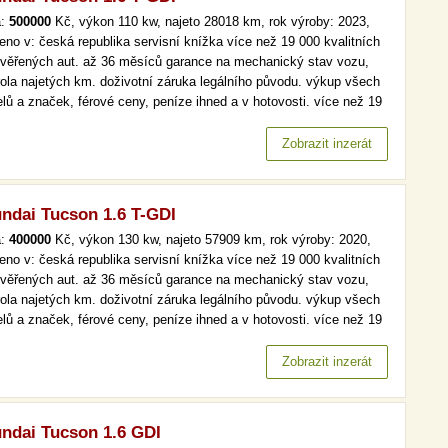
a:
500000
Kč, výkon 110 kw, najeto 28018 km, rok výroby: 2023,
eno v: česká republika servisní knížka více než 19 000 kvalitních
ověřených aut. až 36 měsíců garance na mechanický stav vozu,
rola najetých km. doživotní záruka legálního původu. výkup všech
lů a značek, férové ceny, peníze ihned a v hotovosti. více než 19
kvalitních a prověřených aut. až 36 měsíců garance na
anický stav vozu, kontrola najetých km. doživotní záruka…
Zobrazit inzerát
ndai Tucson 1.6 T-GDI
a:
400000
Kč, výkon 130 kw, najeto 57909 km, rok výroby: 2020,
eno v: česká republika servisní knížka více než 19 000 kvalitních
ověřených aut. až 36 měsíců garance na mechanický stav vozu,
rola najetých km. doživotní záruka legálního původu. výkup všech
lů a značek, férové ceny, peníze ihned a v hotovosti. více než 19
kvalitních a prověřených aut. až 36 měsíců garance na
anický stav vozu, kontrola najetých km. doživotní záruka…
Zobrazit inzerát
ndai Tucson 1.6 GDI