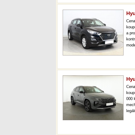
Hyu
Cen
koup
a pr
kont
mode
000 
mech
Hyu
Cen
koup
000 
mech
legá
ihne
36 m