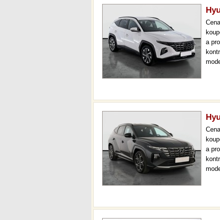
Hyu
Cen
koup
a pr
kont
mode
000 
mech
Hyu
Cen
koup
a pr
kont
mode
000 
mech