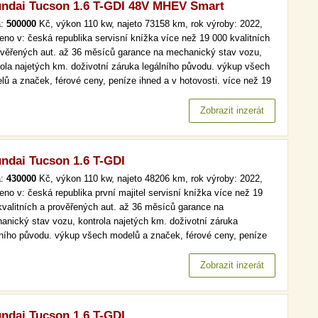
ndai Tucson 1.6 T-GDI 48V MHEV Smart
a:
500000
Kč, výkon 110 kw, najeto 73158 km, rok výroby: 2022,
eno v: česká republika servisní knížka více než 19 000 kvalitních
ověřených aut. až 36 měsíců garance na mechanický stav vozu,
rola najetých km. doživotní záruka legálního původu. výkup všech
lů a značek, férové ceny, peníze ihned a v hotovosti. více než 19
kvalitních a prověřených aut. až 36 měsíců garance na
anický stav vozu, kontrola najetých km. doživotní záruka…
Zobrazit inzerát
ndai Tucson 1.6 T-GDI
a:
430000
Kč, výkon 110 kw, najeto 48206 km, rok výroby: 2022,
eno v: česká republika první majitel servisní knížka více než 19
kvalitních a prověřených aut. až 36 měsíců garance na
anický stav vozu, kontrola najetých km. doživotní záruka
lního původu. výkup všech modelů a značek, férové ceny, peníze
d a v hotovosti. více než 19 000 kvalitních a prověřených aut. až
ěsíců garance na mechanický stav vozu, kontrola najetých km.…
Zobrazit inzerát
ndai Tucson 1.6 T-GDI