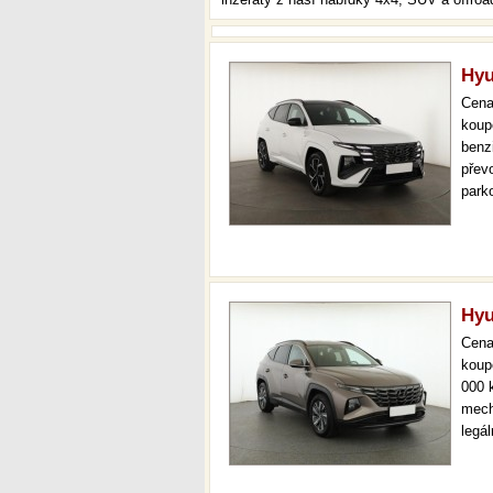
Hyu
Cen
koup
benz
převo
park
temp
udrž
Hyu
Cen
koup
000 
mech
legá
ihne
36 m