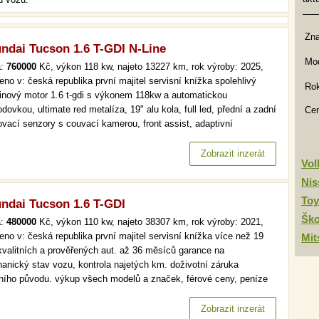
Zn
ndai Tucson 1.6 T-GDI N-Line
Mod
a:
760000
Kč, výkon 118 kw, najeto 13227 km, rok výroby: 2025,
eno v: česká republika první majitel servisní knížka spolehlivý
Rok
inový motor 1.6 t-gdi s výkonem 118kw a automatickou
dovkou, ultimate red metalíza, 19" alu kola, full led, přední a zadní
Ce
ovací senzory s couvací kamerou, front assist, adaptivní
omat, virtual cockpit,bezklíčové odemykání a startování, asistent
ení jízdy v jízdním pruhu, asistent mrtvého úhlu, vyhřívané…
Zobrazit inzerát
Vo
Nis
Toy
ndai Tucson 1.6 T-GDI
Šk
a:
480000
Kč, výkon 110 kw, najeto 38307 km, rok výroby: 2021,
eno v: česká republika první majitel servisní knížka více než 19
Mit
kvalitních a prověřených aut. až 36 měsíců garance na
anický stav vozu, kontrola najetých km. doživotní záruka
lního původu. výkup všech modelů a značek, férové ceny, peníze
d a v hotovosti. více než 19 000 kvalitních a prověřených aut. až
ěsíců garance na mechanický stav vozu, kontrola najetých km.…
Zobrazit inzerát