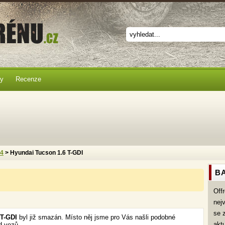
ky
Recenze
x4
> Hyundai Tucson 1.6 T-GDI
BA
Off
nej
se 
 T-GDI
byl již smazán. Místo něj jsme pro Vás našli podobné
akt
d vozů.