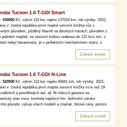
ndai Tucson 1.6 T-GDI Smart
a:
430000
Kč, výkon 110 kw, najeto 137010 km, rok výroby: 2022,
eno v: česká republika první majitel servisní knížka vůz s
ženým původem, ježděný hlavně na dlouhých trasách, původem z
o jediném majiteli, se servisní knihou vedenou do 131 tisíc km, v
losti nebyl havarovaný, je v perfektním mechanickém stavu, s
tou výbavou: vyhřívané sedačky, automatická klimatizace, hlavní
lomety s led technologií, parkovací kamera. více než 19 000…
Zobrazit inzerát
ndai Tucson 1.6 T-GDI N-Line
a:
520000
Kč, výkon 110 kw, najeto 49441 km, rok výroby: 2021,
eno v: česká republika první majitel servisní knížka více než 19
kvalitních a prověřených aut. až 36 měsíců garance na
anický stav vozu, kontrola najetých km. doživotní záruka
lního původu. výkup všech modelů a značek, férové ceny, peníze
d a v hotovosti. více než 19 000 kvalitních a prověřených aut. až
ěsíců garance na mechanický stav vozu, kontrola najetých km.…
Zobrazit inzerát