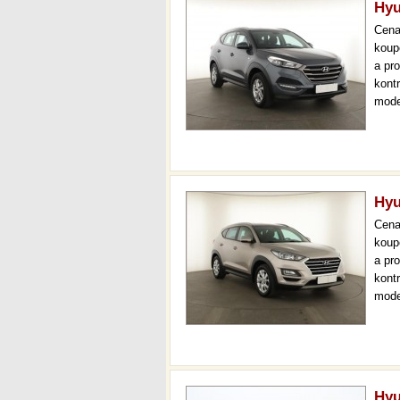
Hyu
Cen
koup
a pr
kont
mode
navi
měsí
Hyu
Cen
koup
a pr
kont
mode
čr,2.
36 m
Hyu