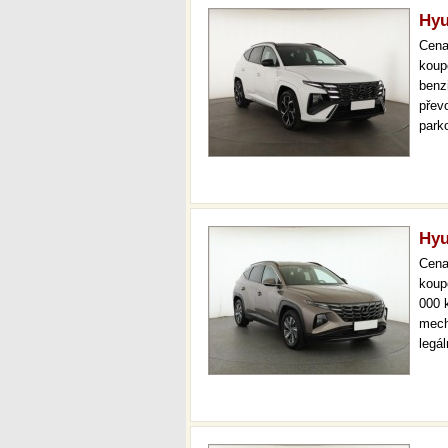
Hyu
Cen
koup
benz
převo
park
temp
udrž
Hyu
Cen
koup
000 
mech
legá
ihne
36 m