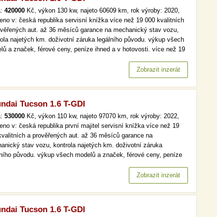
a:
420000
Kč, výkon 130 kw, najeto 60609 km, rok výroby: 2020,
eno v: česká republika servisní knížka více než 19 000 kvalitních
ověřených aut. až 36 měsíců garance na mechanický stav vozu,
rola najetých km. doživotní záruka legálního původu. výkup všech
lů a značek, férové ceny, peníze ihned a v hotovosti. více než 19
kvalitních a prověřených aut. až 36 měsíců garance na
anický stav vozu, kontrola najetých km. doživotní záruka…
Zobrazit inzerát
ndai Tucson 1.6 T-GDI
a:
530000
Kč, výkon 110 kw, najeto 97070 km, rok výroby: 2022,
eno v: česká republika první majitel servisní knížka více než 19
kvalitních a prověřených aut. až 36 měsíců garance na
anický stav vozu, kontrola najetých km. doživotní záruka
lního původu. výkup všech modelů a značek, férové ceny, peníze
d a v hotovosti. více než 19 000 kvalitních a prověřených aut. až
ěsíců garance na mechanický stav vozu, kontrola najetých km.…
Zobrazit inzerát
ndai Tucson 1.6 T-GDI