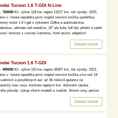
ndai Tucson 1.6 T-GDI N-Line
a:
760000
Kč, výkon 118 kw, najeto 13227 km, rok výroby: 2025,
eno v: česká republika první majitel servisní knížka spolehlivý
inový motor 1.6 t-gdi s výkonem 118kw a automatickou
dovkou, ultimate red metalíza, 19" alu kola, full led, přední a zadní
ovací senzory s couvací kamerou, front assist, adaptivní
omat, virtual cockpit,bezklíčové odemykání a startování, asistent
ení jízdy v jízdním pruhu, asistent mrtvého úhlu, vyhřívané…
Zobrazit inzerát
ndai Tucson 1.6 T-GDI
a:
480000
Kč, výkon 110 kw, najeto 38307 km, rok výroby: 2021,
eno v: česká republika první majitel servisní knížka více než 19
kvalitních a prověřených aut. až 36 měsíců garance na
anický stav vozu, kontrola najetých km. doživotní záruka
lního původu. výkup všech modelů a značek, férové ceny, peníze
d a v hotovosti. více než 19 000 kvalitních a prověřených aut. až
ěsíců garance na mechanický stav vozu, kontrola najetých km.…
Zobrazit inzerát