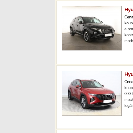
Hyu
Cen
koup
a pr
kont
mode
000 
mech
Hyu
Cen
koup
000 
mech
legá
ihne
36 m