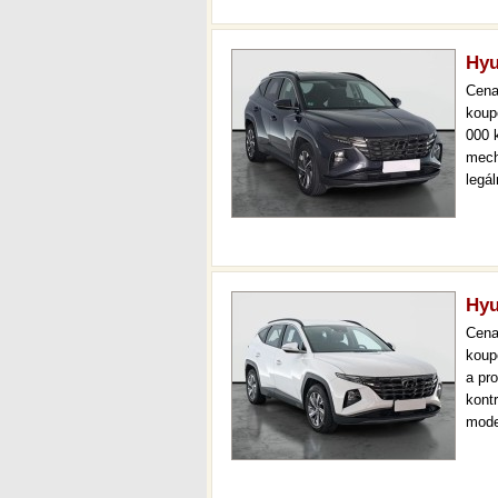
Hyu
Cen
koup
000 
mech
legá
ihne
36 m
Hyu
Cen
koup
a pr
kont
mode
000 
mech