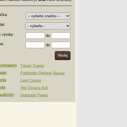
ačka:
el:
 výroby:
do
na:
do
lkswagen
Tiguan
Tuareg
san
Pathfinder
Qashqai
Navara
ota
Land Cruiser
oda
Yeti
Octavia 4x4
subishi
Outlander
Pajero