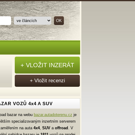
+ VLOŽIT INZERÁT
+ Vložit recenzi
ZAR VOZŮ 4x4 A SUV
road bazar na webu
bazar.autadoterenu.cz
je
větším specializovaným inzertním serverem
zaměřením na auta
4x4
,
SUV
a
offroad
. V
uální nabídce bazaru je
1811
vozů na prodej.