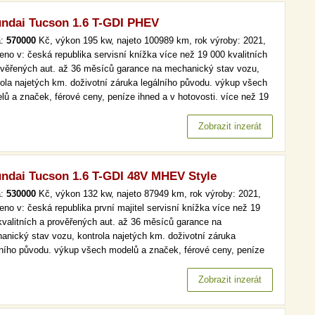
ndai Tucson 1.6 T-GDI PHEV
a:
570000
Kč, výkon 195 kw, najeto 100989 km, rok výroby: 2021,
eno v: česká republika servisní knížka více než 19 000 kvalitních
ověřených aut. až 36 měsíců garance na mechanický stav vozu,
rola najetých km. doživotní záruka legálního původu. výkup všech
lů a značek, férové ceny, peníze ihned a v hotovosti. více než 19
kvalitních a prověřených aut. až 36 měsíců garance na
anický stav vozu, kontrola najetých km. doživotní záruka…
Zobrazit inzerát
ndai Tucson 1.6 T-GDI 48V MHEV Style
a:
530000
Kč, výkon 132 kw, najeto 87949 km, rok výroby: 2021,
eno v: česká republika první majitel servisní knížka více než 19
kvalitních a prověřených aut. až 36 měsíců garance na
anický stav vozu, kontrola najetých km. doživotní záruka
lního původu. výkup všech modelů a značek, férové ceny, peníze
d a v hotovosti. více než 19 000 kvalitních a prověřených aut. až
ěsíců garance na mechanický stav vozu, kontrola najetých km.…
Zobrazit inzerát