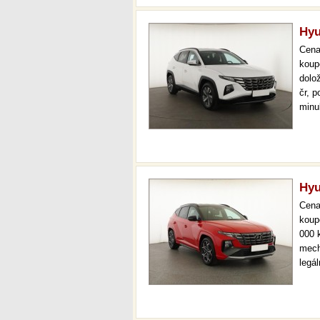
Hyu
Cen
koup
dolo
čr, p
minu
boha
svět
Hyu
Cen
koup
000 
mech
legá
ihne
36 m