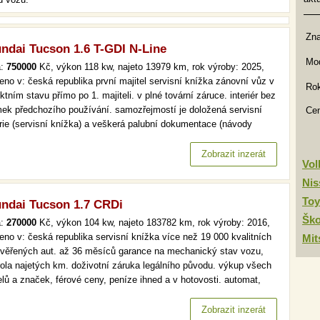
Zn
ndai Tucson 1.6 T-GDI N-Line
Mod
a:
750000
Kč, výkon 118 kw, najeto 13979 km, rok výroby: 2025,
eno v: česká republika první majitel servisní knížka zánovní vůz v
Rok
ktním stavu přímo po 1. majiteli. v plné tovární záruce. interiér bez
ek předchozího používání. samozřejmostí je doložená servisní
Ce
orie (servisní knížka) a veškerá palubní dokumentace (návody
).spolehlivý benzinový motor 1.6 t-gdi s výkonem 118kw a
matickou převodovkou, shimmering silver metalíza, 19" alu…
Zobrazit inzerát
Vo
Nis
Toy
ndai Tucson 1.7 CRDi
Šk
a:
270000
Kč, výkon 104 kw, najeto 183782 km, rok výroby: 2016,
eno v: česká republika servisní knížka více než 19 000 kvalitních
Mit
ověřených aut. až 36 měsíců garance na mechanický stav vozu,
rola najetých km. doživotní záruka legálního původu. výkup všech
lů a značek, férové ceny, peníze ihned a v hotovosti. automat,
, tempomat, park. senzory více než 19 000 kvalitních a
ěřených aut. až 36 měsíců garance na mechanický stav vozu,…
Zobrazit inzerát