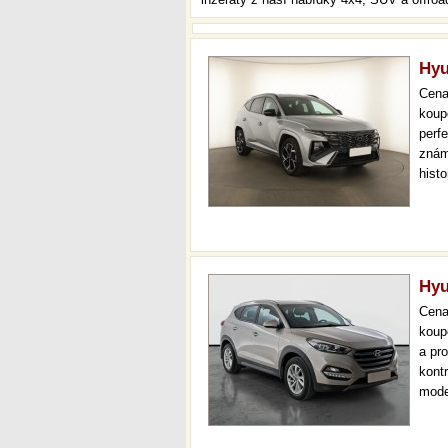
Hyu
Cen
koup
perfe
znám
hist
atd.
auto
Hyu
Cen
koup
a pr
kont
mode
navi
prov