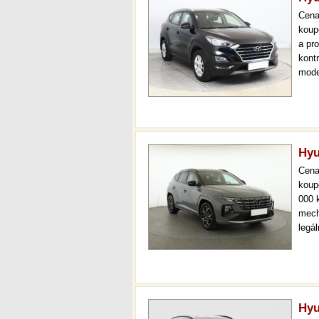
Cen
koup
a pr
kont
mode
000 
mech
Hyu
Cen
koup
000 
mech
legá
ihne
36 m
Hyu