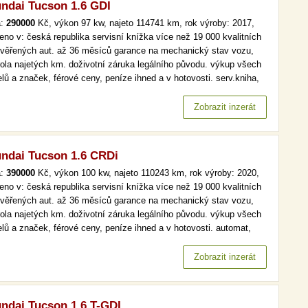
ndai Tucson 1.6 GDI
a:
290000
Kč, výkon 97 kw, najeto 114741 km, rok výroby: 2017,
eno v: česká republika servisní knížka více než 19 000 kvalitních
ověřených aut. až 36 měsíců garance na mechanický stav vozu,
rola najetých km. doživotní záruka legálního původu. výkup všech
lů a značek, férové ceny, peníze ihned a v hotovosti. serv.kniha,
, tempomat více než 19 000 kvalitních a prověřených aut. až 36
ců garance na mechanický stav vozu, kontrola najetých…
Zobrazit inzerát
ndai Tucson 1.6 CRDi
a:
390000
Kč, výkon 100 kw, najeto 110243 km, rok výroby: 2020,
eno v: česká republika servisní knížka více než 19 000 kvalitních
ověřených aut. až 36 měsíců garance na mechanický stav vozu,
rola najetých km. doživotní záruka legálního původu. výkup všech
lů a značek, férové ceny, peníze ihned a v hotovosti. automat,
maj, serv.kniha více než 19 000 kvalitních a prověřených aut. až
ěsíců garance na mechanický stav vozu, kontrola…
Zobrazit inzerát
ndai Tucson 1.6 T-GDI