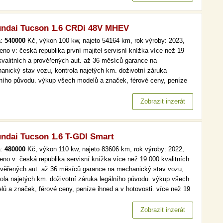
ndai Tucson 1.6 CRDi 48V MHEV
a:
540000
Kč, výkon 100 kw, najeto 54164 km, rok výroby: 2023,
eno v: česká republika první majitel servisní knížka více než 19
kvalitních a prověřených aut. až 36 měsíců garance na
anický stav vozu, kontrola najetých km. doživotní záruka
lního původu. výkup všech modelů a značek, férové ceny, peníze
d a v hotovosti. více než 19 000 kvalitních a prověřených aut. až
ěsíců garance na mechanický stav vozu, kontrola najetých km.…
Zobrazit inzerát
ndai Tucson 1.6 T-GDI Smart
a:
480000
Kč, výkon 110 kw, najeto 83606 km, rok výroby: 2022,
eno v: česká republika servisní knížka více než 19 000 kvalitních
ověřených aut. až 36 měsíců garance na mechanický stav vozu,
rola najetých km. doživotní záruka legálního původu. výkup všech
lů a značek, férové ceny, peníze ihned a v hotovosti. více než 19
kvalitních a prověřených aut. až 36 měsíců garance na
anický stav vozu, kontrola najetých km. doživotní záruka…
Zobrazit inzerát