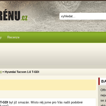
ky
Recenze
x4
> Hyundai Tucson 1.6 T-GDI
BA
Off
nej
se 
 T-GDI
byl již smazán. Místo něj jsme pro Vás našli podobné
akt
d vozů.