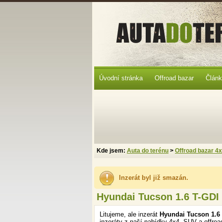
Úvodní stránka
Offroad bazar
Člán
Kde jsem:
Auta do terénu
>
Offroad bazar 4
Inzerát byl již smazán.
Hyundai Tucson 1.6 T-GDI
Litujeme, ale inzerát
Hyundai Tucson 1.6
inzeráty z naší nabídky 4x4, SUV a offroa