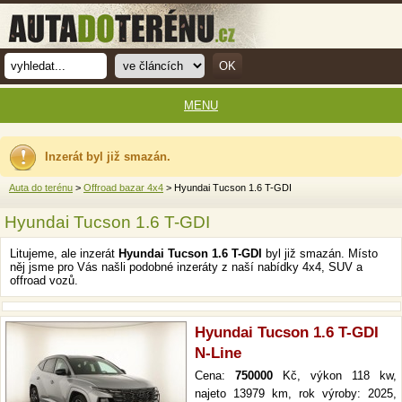
MENU
Inzerát byl již smazán.
Auta do terénu
>
Offroad bazar 4x4
> Hyundai Tucson 1.6 T-GDI
Hyundai Tucson 1.6 T-GDI
Litujeme, ale inzerát
Hyundai Tucson 1.6 T-GDI
byl již smazán. Místo
něj jsme pro Vás našli podobné inzeráty z naší nabídky 4x4, SUV a
offroad vozů.
Hyundai Tucson 1.6 T-GDI
N-Line
Cena:
750000
Kč, výkon 118 kw,
najeto 13979 km, rok výroby: 2025,