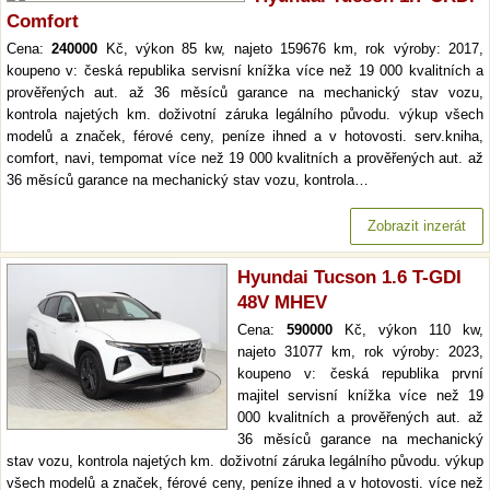
Comfort
Cena:
240000
Kč, výkon 85 kw, najeto 159676 km, rok výroby: 2017,
koupeno v: česká republika servisní knížka více než 19 000 kvalitních a
prověřených aut. až 36 měsíců garance na mechanický stav vozu,
kontrola najetých km. doživotní záruka legálního původu. výkup všech
modelů a značek, férové ceny, peníze ihned a v hotovosti. serv.kniha,
comfort, navi, tempomat více než 19 000 kvalitních a prověřených aut. až
36 měsíců garance na mechanický stav vozu, kontrola…
Zobrazit inzerát
Hyundai Tucson 1.6 T-GDI
48V MHEV
Cena:
590000
Kč, výkon 110 kw,
najeto 31077 km, rok výroby: 2023,
koupeno v: česká republika první
majitel servisní knížka více než 19
000 kvalitních a prověřených aut. až
36 měsíců garance na mechanický
stav vozu, kontrola najetých km. doživotní záruka legálního původu. výkup
všech modelů a značek, férové ceny, peníze ihned a v hotovosti. více než