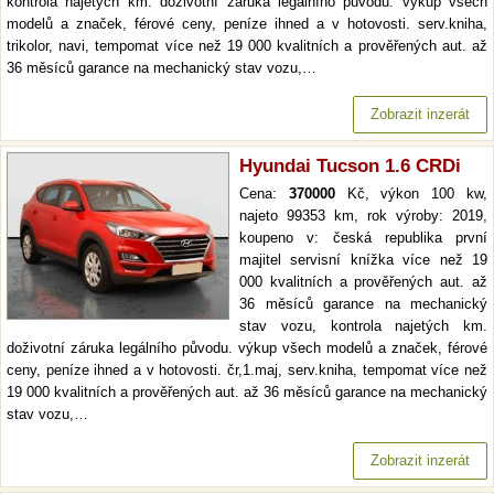
kontrola najetých km. doživotní záruka legálního původu. výkup všech
modelů a značek, férové ceny, peníze ihned a v hotovosti. serv.kniha,
trikolor, navi, tempomat více než 19 000 kvalitních a prověřených aut. až
36 měsíců garance na mechanický stav vozu,…
Zobrazit inzerát
Hyundai Tucson 1.6 CRDi
Cena:
370000
Kč, výkon 100 kw,
najeto 99353 km, rok výroby: 2019,
koupeno v: česká republika první
majitel servisní knížka více než 19
000 kvalitních a prověřených aut. až
36 měsíců garance na mechanický
stav vozu, kontrola najetých km.
doživotní záruka legálního původu. výkup všech modelů a značek, férové
ceny, peníze ihned a v hotovosti. čr,1.maj, serv.kniha, tempomat více než
19 000 kvalitních a prověřených aut. až 36 měsíců garance na mechanický
stav vozu,…
Zobrazit inzerát