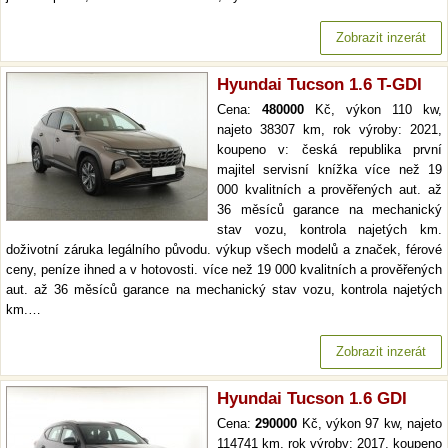
Zobrazit inzerát
Hyundai Tucson 1.6 T-GDI
Cena:
480000
Kč, výkon 110 kw,
najeto 38307 km, rok výroby: 2021,
koupeno v: česká republika první
majitel servisní knížka více než 19
000 kvalitních a prověřených aut. až
36 měsíců garance na mechanický
stav vozu, kontrola najetých km.
doživotní záruka legálního původu. výkup všech modelů a značek, férové
ceny, peníze ihned a v hotovosti. více než 19 000 kvalitních a prověřených
aut. až 36 měsíců garance na mechanický stav vozu, kontrola najetých
km.…
Zobrazit inzerát
Hyundai Tucson 1.6 GDI
Cena:
290000
Kč, výkon 97 kw, najeto
114741 km, rok výroby: 2017, koupeno