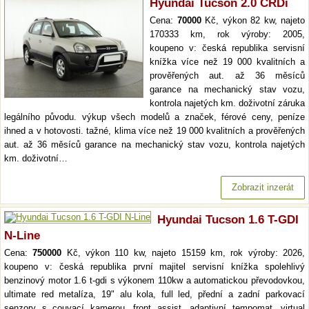
Hyundai Tucson 2.0 CRDi
Cena:
70000
Kč, výkon 82 kw, najeto
170333 km, rok výroby: 2005,
koupeno v: česká republika servisní
knížka více než 19 000 kvalitních a
prověřených aut. až 36 měsíců
garance na mechanický stav vozu,
kontrola najetých km. doživotní záruka
legálního původu. výkup všech modelů a značek, férové ceny, peníze
ihned a v hotovosti. tažné, klima více než 19 000 kvalitních a prověřených
aut. až 36 měsíců garance na mechanický stav vozu, kontrola najetých
km. doživotní…
Zobrazit inzerát
Hyundai Tucson 1.6 T-GDI
N-Line
Cena:
750000
Kč, výkon 110 kw, najeto 15159 km, rok výroby: 2026,
koupeno v: česká republika první majitel servisní knížka spolehlivý
benzinový motor 1.6 t-gdi s výkonem 110kw a automatickou převodovkou,
ultimate red metalíza, 19" alu kola, full led, přední a zadní parkovací
senzory s couvací kamerou, front assist, adaptivní tempomat, virtual