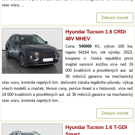
stav vozu,…
Zobrazit inzerát
Hyundai Tucson 1.6 CRDi
48V MHEV
Cena:
540000
Kč, výkon 100 kw,
najeto 54164 km, rok výroby: 2023,
koupeno v: česká republika první
majitel servisní knížka více než 19
000 kvalitních a prověřených aut. až
36 měsíců garance na mechanický
stav vozu, kontrola najetých km. doživotní záruka legálního původu. výkup
všech modelů a značek, férové ceny, peníze ihned a v hotovosti. více než
19 000 kvalitních a prověřených aut. až 36 měsíců garance na mechanický
stav vozu, kontrola najetých km.…
Zobrazit inzerát
Hyundai Tucson 1.6 T-GDI
Smart