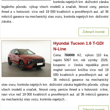
kontrola najetých km. doživotní záruka
legálního původu. výkup všech modelů a značek, férové ceny, peníze
ihned a v hotovosti. více než 19 000 kvalitních a prověřených aut. až 36
měsíců garance na mechanický stav vozu, kontrola najetých km. doživotní
záruka…
Zobrazit inzerát
Hyundai Tucson 1.6 T-GDI
N-Line
Cena:
760000
Kč, výkon 110 kw,
najeto 5067 km, rok výroby: 2026,
koupeno v: česká republika první
majitel servisní knížka více než 19
000 kvalitních a prověřených aut. až
36 měsíců garance na mechanický
stav vozu, kontrola najetých km. doživotní záruka legálního původu. výkup
všech modelů a značek, férové ceny, peníze ihned a v hotovosti. n-line,
navi více než 19 000 kvalitních a prověřených aut. až 36 měsíců garance
na mechanický stav vozu, kontrola najetých…
Zobrazit inzerát