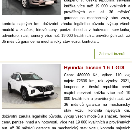
koupeno v: česká republika servisní
knížka více než 19 000 kvalitních a
prověřených aut. až 36 měsíců
garance na mechanický stav vozu,
kontrola najetých km. doživotní záruka legálního původu. výkup všech
modelů a značek, férové ceny, peníze ihned a v hotovosti. serv.kniha,
adventure, navi, xenony více než 19 000 kvalitních a prověřených aut. až
36 měsíců garance na mechanický stav vozu, kontrola…
Zobrazit inzerát
Hyundai Tucson 1.6 T-GDI
Cena:
480000
Kč, výkon 110 kw,
najeto 72606 km, rok výroby: 2021,
koupeno v: česká republika první
majitel servisní knížka více než 19
000 kvalitních a prověřených aut. až
36 měsíců garance na mechanický
stav vozu, kontrola najetých km.
doživotní záruka legálního původu. výkup všech modelů a značek, férové
ceny, peníze ihned a v hotovosti. více než 19 000 kvalitních a prověřených
aut. až 36 měsíců garance na mechanický stav vozu, kontrola najetých