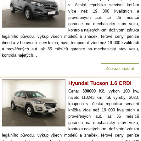
v: česká republika servisní knížka
více než 19 000 kvalitních a
prověřených aut. až 36 měsíců
garance na mechanický stav vozu,
kontrola najetých km. doživotní záruka
legálního původu. výkup všech modelů a značek, férové ceny, peníze
ihned a v hotovosti. serv.kniha, navi, tempomat více než 19 000 kvalitních
a prověřených aut. až 36 měsíců garance na mechanický stav vozu,
kontrola najetých…
Zobrazit inzerát
Hyundai Tucson 1.6 CRDi
Cena:
390000
Kč, výkon 100 kw,
najeto 110243 km, rok výroby: 2020,
koupeno v: česká republika servisní
knížka více než 19 000 kvalitních a
prověřených aut. až 36 měsíců
garance na mechanický stav vozu,
kontrola najetých km. doživotní záruka
legálního původu. výkup všech modelů a značek, férové ceny, peníze