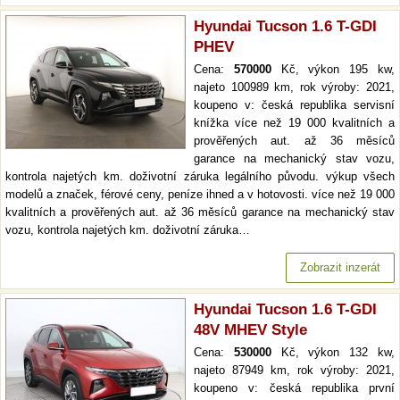
Hyundai Tucson 1.6 T-GDI
PHEV
Cena:
570000
Kč, výkon 195 kw,
najeto 100989 km, rok výroby: 2021,
koupeno v: česká republika servisní
knížka více než 19 000 kvalitních a
prověřených aut. až 36 měsíců
garance na mechanický stav vozu,
kontrola najetých km. doživotní záruka legálního původu. výkup všech
modelů a značek, férové ceny, peníze ihned a v hotovosti. více než 19 000
kvalitních a prověřených aut. až 36 měsíců garance na mechanický stav
vozu, kontrola najetých km. doživotní záruka…
Zobrazit inzerát
Hyundai Tucson 1.6 T-GDI
48V MHEV Style
Cena:
530000
Kč, výkon 132 kw,
najeto 87949 km, rok výroby: 2021,
koupeno v: česká republika první