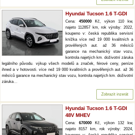
Hyundai Tucson 1.6 T-GDI
Cena:
450000
Kč, výkon 110 kw,
najeto 112857 km, rok výroby: 2022,
koupeno v: česká republika servisní
knížka více než 19 000 kvalitních a
prověřených aut. až 36 měsíců
garance na mechanický stav vozu,
kontrola najetých km. doživotní záruka
legálního původu. výkup všech modelů a značek, férové ceny, peníze
ihned a v hotovosti. více než 19 000 kvalitních a prověřených aut. až 36
měsíců garance na mechanický stav vozu, kontrola najetých km. doživotní
záruka…
Zobrazit inzerát
Hyundai Tucson 1.6 T-GDI
48V MHEV
Cena:
670000
Kč, výkon 132 kw,
najeto 8157 km, rok výroby: 2024,
koupeno v: česká republika servisní