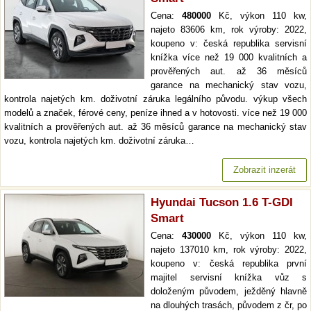
Cena:
480000
Kč, výkon 110 kw,
najeto 83606 km, rok výroby: 2022,
koupeno v: česká republika servisní
knížka více než 19 000 kvalitních a
prověřených aut. až 36 měsíců
garance na mechanický stav vozu,
kontrola najetých km. doživotní záruka legálního původu. výkup všech
modelů a značek, férové ceny, peníze ihned a v hotovosti. více než 19 000
kvalitních a prověřených aut. až 36 měsíců garance na mechanický stav
vozu, kontrola najetých km. doživotní záruka…
Zobrazit inzerát
Hyundai Tucson 1.6 T-GDI
Smart
Cena:
430000
Kč, výkon 110 kw,
najeto 137010 km, rok výroby: 2022,
koupeno v: česká republika první
majitel servisní knížka vůz s
doloženým původem, ježděný hlavně
na dlouhých trasách, původem z čr, po