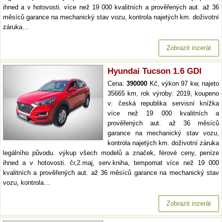
ihned a v hotovosti. více než 19 000 kvalitních a prověřených aut. až 36
měsíců garance na mechanický stav vozu, kontrola najetých km. doživotní
záruka…
Zobrazit inzerát
Hyundai Tucson 1.6 GDI
Cena:
390000
Kč, výkon 97 kw, najeto
35665 km, rok výroby: 2019, koupeno
v: česká republika servisní knížka
více než 19 000 kvalitních a
prověřených aut. až 36 měsíců
garance na mechanický stav vozu,
kontrola najetých km. doživotní záruka
legálního původu. výkup všech modelů a značek, férové ceny, peníze
ihned a v hotovosti. čr,2.maj, serv.kniha, tempomat více než 19 000
kvalitních a prověřených aut. až 36 měsíců garance na mechanický stav
vozu, kontrola…
Zobrazit inzerát