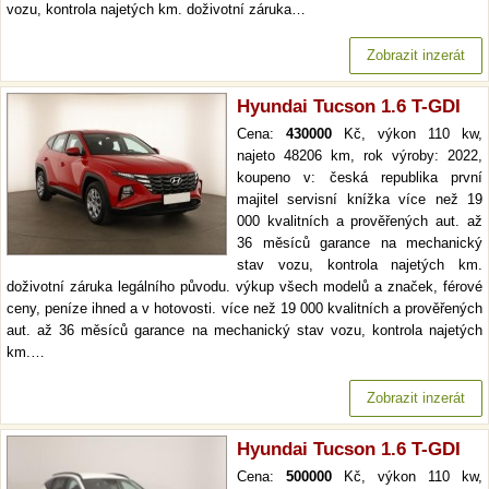
vozu, kontrola najetých km. doživotní záruka…
Zobrazit inzerát
Hyundai Tucson 1.6 T-GDI
Cena:
430000
Kč, výkon 110 kw,
najeto 48206 km, rok výroby: 2022,
koupeno v: česká republika první
majitel servisní knížka více než 19
000 kvalitních a prověřených aut. až
36 měsíců garance na mechanický
stav vozu, kontrola najetých km.
doživotní záruka legálního původu. výkup všech modelů a značek, férové
ceny, peníze ihned a v hotovosti. více než 19 000 kvalitních a prověřených
aut. až 36 měsíců garance na mechanický stav vozu, kontrola najetých
km.…
Zobrazit inzerát
Hyundai Tucson 1.6 T-GDI
Cena:
500000
Kč, výkon 110 kw,