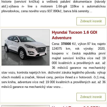
historie (servisní knížka) a veškerá palubní dokumentace (návody
atd.).výbava n- line s motorem 1.6tt-gdi 118kw s automatickou
převodovkou, cena nového vozu 937.890kč, barva bílá serenity…
Zobrazit inzerát
Hyundai Tucson 1.6 GDI
Adventure
Cena:
370000
Kč, výkon 97 kw, najeto
124075 km, rok výroby: 2020,
koupeno v: česká republika první
majitel servisní knížka více než 19
000 kvalitních a prověřených aut. až
36 měsíců garance na mechanický
stav vozu, kontrola najetých km. doživotní záruka legálního původu. výkup
všech modelů a značek, férové ceny, peníze ihned a v hotovosti. čr,1.maj,
serv.kniha, adventure více než 19 000 kvalitních a prověřených aut. až 36
měsíců garance na mechanický stav vozu…
Zobrazit inzerát