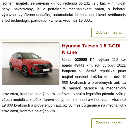
jediném majiteli, se servisní knihou vedenou do 131 tisíc km, v minulosti
nebyl havarovaný, je v perfektním mechanickém stavu, s bohatou
výbavou: vyhřívané sedačky, automatická klimatizace, hlavní světlomety
s led technologií, parkovací kamera. více než 19 000…
Zobrazit inzerát
Hyundai Tucson 1.6 T-GDI
N-Line
Cena:
520000
Kč, výkon 110 kw,
najeto 49441 km, rok výroby: 2021,
koupeno v: česká republika první
majitel servisní knížka více než 19
000 kvalitních a prověřených aut. až
36 měsíců garance na mechanický
stav vozu, kontrola najetých km. doživotní záruka legálního původu. výkup
všech modelů a značek, férové ceny, peníze ihned a v hotovosti. více než
19 000 kvalitních a prověřených aut. až 36 měsíců garance na mechanický
stav vozu, kontrola najetých km.…
Zobrazit inzerát