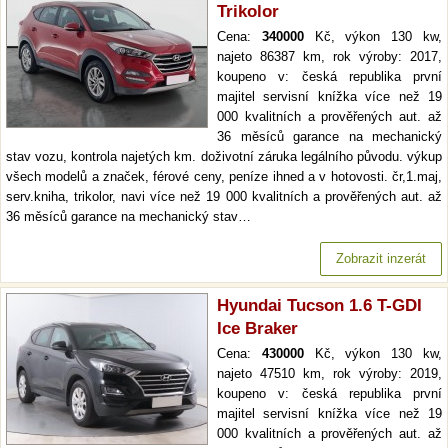
Trikolor
Cena:
340000
Kč, výkon 130 kw,
najeto 86387 km, rok výroby: 2017,
koupeno v: česká republika první
majitel servisní knížka více než 19
000 kvalitních a prověřených aut. až
36 měsíců garance na mechanický
stav vozu, kontrola najetých km. doživotní záruka legálního původu. výkup
všech modelů a značek, férové ceny, peníze ihned a v hotovosti. čr,1.maj,
serv.kniha, trikolor, navi více než 19 000 kvalitních a prověřených aut. až
36 měsíců garance na mechanický stav…
Zobrazit inzerát
Hyundai Tucson 1.6 T-GDI
Ice Braker
Cena:
430000
Kč, výkon 130 kw,
najeto 47510 km, rok výroby: 2019,
koupeno v: česká republika první
majitel servisní knížka více než 19
000 kvalitních a prověřených aut. až