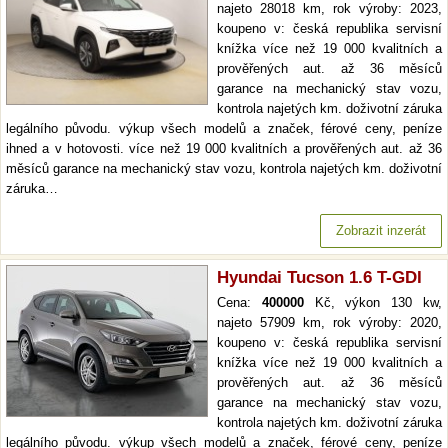
najeto 28018 km, rok výroby: 2023,
koupeno v: česká republika servisní
knížka více než 19 000 kvalitních a
prověřených aut. až 36 měsíců
garance na mechanický stav vozu,
kontrola najetých km. doživotní záruka
legálního původu. výkup všech modelů a značek, férové ceny, peníze
ihned a v hotovosti. více než 19 000 kvalitních a prověřených aut. až 36
měsíců garance na mechanický stav vozu, kontrola najetých km. doživotní
záruka…
Zobrazit inzerát
Hyundai Tucson 1.6 T-GDI
Cena:
400000
Kč, výkon 130 kw,
najeto 57909 km, rok výroby: 2020,
koupeno v: česká republika servisní
knížka více než 19 000 kvalitních a
prověřených aut. až 36 měsíců
garance na mechanický stav vozu,
kontrola najetých km. doživotní záruka
legálního původu. výkup všech modelů a značek, férové ceny, peníze