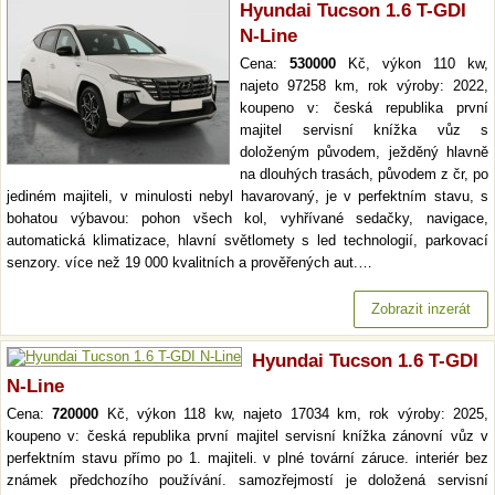
Hyundai Tucson 1.6 T-GDI
N-Line
Cena:
530000
Kč, výkon 110 kw,
najeto 97258 km, rok výroby: 2022,
koupeno v: česká republika první
majitel servisní knížka vůz s
doloženým původem, ježděný hlavně
na dlouhých trasách, původem z čr, po
jediném majiteli, v minulosti nebyl havarovaný, je v perfektním stavu, s
bohatou výbavou: pohon všech kol, vyhřívané sedačky, navigace,
automatická klimatizace, hlavní světlomety s led technologií, parkovací
senzory. více než 19 000 kvalitních a prověřených aut.…
Zobrazit inzerát
Hyundai Tucson 1.6 T-GDI
N-Line
Cena:
720000
Kč, výkon 118 kw, najeto 17034 km, rok výroby: 2025,
koupeno v: česká republika první majitel servisní knížka zánovní vůz v
perfektním stavu přímo po 1. majiteli. v plné tovární záruce. interiér bez
známek předchozího používání. samozřejmostí je doložená servisní