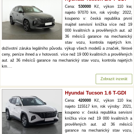
Cena:
530000
Kč, výkon 110 kw,
najeto 97070 km, rok výroby: 2022,
koupeno v: česká republika první
majitel servisní knížka více než 19
000 kvalitních a prověřených aut. až
36 měsíců garance na mechanický
stav vozu, kontrola najetých km.
doživotní záruka legálního původu. výkup všech modelů a značek, férové
ceny, peníze ihned a v hotovosti. více než 19 000 kvalitních a prověřených
aut. až 36 měsíců garance na mechanický stav vozu, kontrola najetých
km.…
Zobrazit inzerát
Hyundai Tucson 1.6 T-GDI
Cena:
420000
Kč, výkon 110 kw,
najeto 115517 km, rok výroby: 2021,
koupeno v: česká republika servisní
knížka více než 19 000 kvalitních a
prověřených aut. až 36 měsíců
garance na mechanický stav vozu,