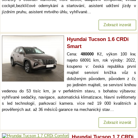
cockpit,bezklíčové odemykání a startování, asistent udržení jízdy v
jízdním pruhu, asistent mrtvého úhlu, vyhřívané…
Zobrazit inzerát
Hyundai Tucson 1.6 CRDi
Smart
Cena:
480000
Kč, výkon 100 kw,
najeto 68091 km, rok výroby: 2022,
koupeno v: česká republika první
majitel servisní knížka vůz s
doloženým původem, původem z čr,
po jediném majiteli, se servisní knihou
vedenou do 53 tisíc km, je v perfektním stavu, s bohatou výbavou:
vyhřívané sedačky, navigace, automatická klimatizace, hlavní světlomety
s led technologií, parkovací kamera. více než 19 000 kvalitních a
prověřených aut. až 36 měsíců garance na mechanický stav…
Zobrazit inzerát
Hyundai Tucson 1.7 CRDi