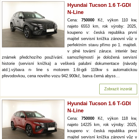
Hyundai Tucson 1.6 T-GDI
N-Line
Cena:
750000
Kč, výkon 110 kw,
najeto 6553 km, rok výroby: 2025,
koupeno v: česká republika první
majitel servisní knížka zánovní vůz v
perfektním stavu přímo po 1. majiteli.
v plné tovární záruce. interiér bez
známek předchozího používání. samozřejmostí je doložená servisní
historie (servisní knížka) a veškerá palubní dokumentace (návody
atd.).výbava n- line s motorem 1.6t-gdi 110kw s automatickou
převodovkou, cena nového vozu 942.900kč, barva černá abyss…
Zobrazit inzerát
Hyundai Tucson 1.6 T-GDI
N-Line
Cena:
750000
Kč, výkon 118 kw,
najeto 14225 km, rok výroby: 2025,
koupeno v: česká republika první
majitel servisní knížka zánovní vůz v