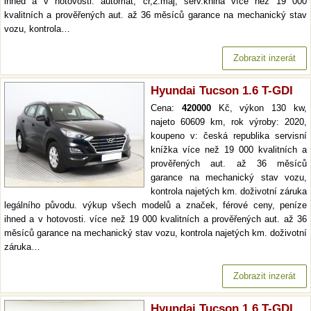
ihned a v hotovosti. automat, čr,2.maj, serv.kniha více než 19 000
kvalitních a prověřených aut. až 36 měsíců garance na mechanický stav
vozu, kontrola…
Zobrazit inzerát
Hyundai Tucson 1.6 T-GDI
Cena:
420000
Kč, výkon 130 kw,
najeto 60609 km, rok výroby: 2020,
koupeno v: česká republika servisní
knížka více než 19 000 kvalitních a
prověřených aut. až 36 měsíců
garance na mechanický stav vozu,
kontrola najetých km. doživotní záruka
legálního původu. výkup všech modelů a značek, férové ceny, peníze
ihned a v hotovosti. více než 19 000 kvalitních a prověřených aut. až 36
měsíců garance na mechanický stav vozu, kontrola najetých km. doživotní
záruka…
Zobrazit inzerát
Hyundai Tucson 1.6 T-GDI