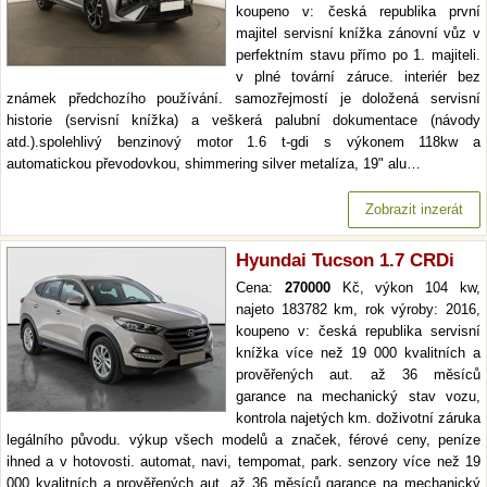
koupeno v: česká republika první
majitel servisní knížka zánovní vůz v
perfektním stavu přímo po 1. majiteli.
v plné tovární záruce. interiér bez
známek předchozího používání. samozřejmostí je doložená servisní
historie (servisní knížka) a veškerá palubní dokumentace (návody
atd.).spolehlivý benzinový motor 1.6 t-gdi s výkonem 118kw a
automatickou převodovkou, shimmering silver metalíza, 19" alu…
Zobrazit inzerát
Hyundai Tucson 1.7 CRDi
Cena:
270000
Kč, výkon 104 kw,
najeto 183782 km, rok výroby: 2016,
koupeno v: česká republika servisní
knížka více než 19 000 kvalitních a
prověřených aut. až 36 měsíců
garance na mechanický stav vozu,
kontrola najetých km. doživotní záruka
legálního původu. výkup všech modelů a značek, férové ceny, peníze
ihned a v hotovosti. automat, navi, tempomat, park. senzory více než 19
000 kvalitních a prověřených aut. až 36 měsíců garance na mechanický