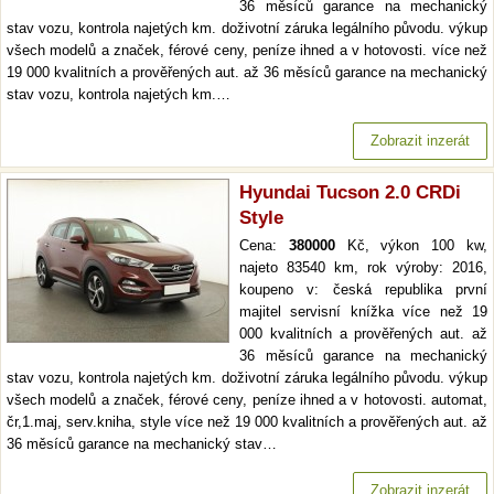
36 měsíců garance na mechanický
stav vozu, kontrola najetých km. doživotní záruka legálního původu. výkup
všech modelů a značek, férové ceny, peníze ihned a v hotovosti. více než
19 000 kvalitních a prověřených aut. až 36 měsíců garance na mechanický
stav vozu, kontrola najetých km.…
Zobrazit inzerát
Hyundai Tucson 2.0 CRDi
Style
Cena:
380000
Kč, výkon 100 kw,
najeto 83540 km, rok výroby: 2016,
koupeno v: česká republika první
majitel servisní knížka více než 19
000 kvalitních a prověřených aut. až
36 měsíců garance na mechanický
stav vozu, kontrola najetých km. doživotní záruka legálního původu. výkup
všech modelů a značek, férové ceny, peníze ihned a v hotovosti. automat,
čr,1.maj, serv.kniha, style více než 19 000 kvalitních a prověřených aut. až
36 měsíců garance na mechanický stav…
Zobrazit inzerát