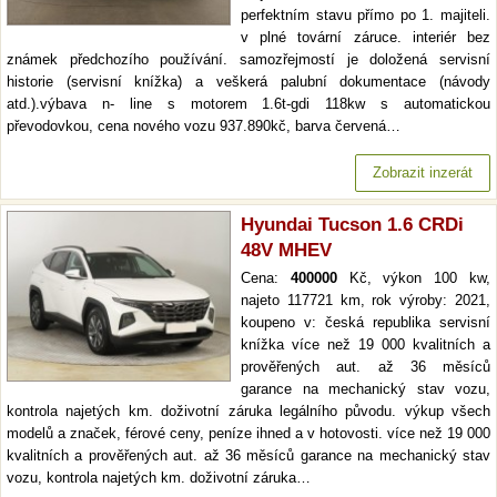
perfektním stavu přímo po 1. majiteli.
v plné tovární záruce. interiér bez
známek předchozího používání. samozřejmostí je doložená servisní
historie (servisní knížka) a veškerá palubní dokumentace (návody
atd.).výbava n- line s motorem 1.6t-gdi 118kw s automatickou
převodovkou, cena nového vozu 937.890kč, barva červená…
Zobrazit inzerát
Hyundai Tucson 1.6 CRDi
48V MHEV
Cena:
400000
Kč, výkon 100 kw,
najeto 117721 km, rok výroby: 2021,
koupeno v: česká republika servisní
knížka více než 19 000 kvalitních a
prověřených aut. až 36 měsíců
garance na mechanický stav vozu,
kontrola najetých km. doživotní záruka legálního původu. výkup všech
modelů a značek, férové ceny, peníze ihned a v hotovosti. více než 19 000
kvalitních a prověřených aut. až 36 měsíců garance na mechanický stav
vozu, kontrola najetých km. doživotní záruka…