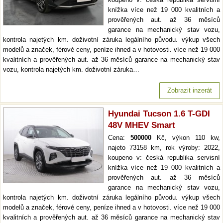
knížka více než 19 000 kvalitních a
prověřených aut. až 36 měsíců
garance na mechanický stav vozu,
kontrola najetých km. doživotní záruka legálního původu. výkup všech
modelů a značek, férové ceny, peníze ihned a v hotovosti. více než 19 000
kvalitních a prověřených aut. až 36 měsíců garance na mechanický stav
vozu, kontrola najetých km. doživotní záruka…
Zobrazit inzerát
Hyundai Tucson 1.6 T-GDI
48V MHEV Smart
Cena:
500000
Kč, výkon 110 kw,
najeto 73158 km, rok výroby: 2022,
koupeno v: česká republika servisní
knížka více než 19 000 kvalitních a
prověřených aut. až 36 měsíců
garance na mechanický stav vozu,
kontrola najetých km. doživotní záruka legálního původu. výkup všech
modelů a značek, férové ceny, peníze ihned a v hotovosti. více než 19 000
kvalitních a prověřených aut. až 36 měsíců garance na mechanický stav