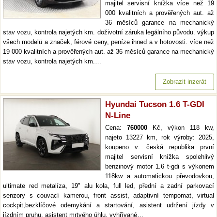
majitel servisní knížka více než 19
000 kvalitních a prověřených aut. až
36 měsíců garance na mechanický
stav vozu, kontrola najetých km. doživotní záruka legálního původu. výkup
všech modelů a značek, férové ceny, peníze ihned a v hotovosti. více než
19 000 kvalitních a prověřených aut. až 36 měsíců garance na mechanický
stav vozu, kontrola najetých km.…
Zobrazit inzerát
Hyundai Tucson 1.6 T-GDI
N-Line
Cena:
760000
Kč, výkon 118 kw,
najeto 13227 km, rok výroby: 2025,
koupeno v: česká republika první
majitel servisní knížka spolehlivý
benzinový motor 1.6 t-gdi s výkonem
118kw a automatickou převodovkou,
ultimate red metalíza, 19" alu kola, full led, přední a zadní parkovací
senzory s couvací kamerou, front assist, adaptivní tempomat, virtual
cockpit,bezklíčové odemykání a startování, asistent udržení jízdy v
jízdním pruhu, asistent mrtvého úhlu, vyhřívané…