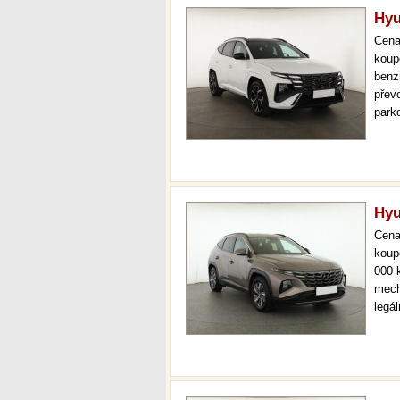
Hyu
Cen
koup
benz
převo
park
temp
udrž
Hyu
Cen
koup
000 
mech
legá
ihne
36 m