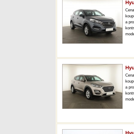
Hyu
Cen
koup
a pr
kont
mode
navi
měsí
Hyu
Cen
koup
a pr
kont
mode
čr,2.
36 m
Hyu