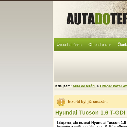
Úvodní stránka
Offroad bazar
Člán
Kde jsem:
Auta do terénu
>
Offroad bazar 4
Inzerát byl již smazán.
Hyundai Tucson 1.6 T-GDI
Litujeme, ale inzerát
Hyundai Tucson 1.6
inzeráty z naší nabídky 4x4, SUV a offroa