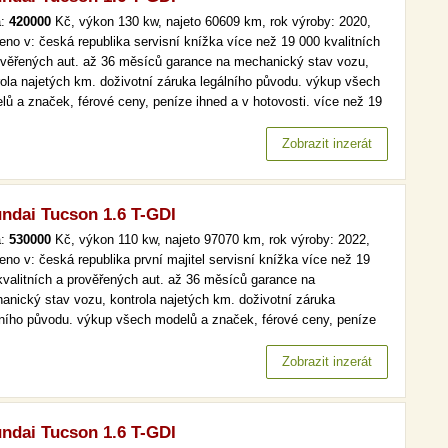
a:
420000
Kč, výkon 130 kw, najeto 60609 km, rok výroby: 2020,
eno v: česká republika servisní knížka více než 19 000 kvalitních
ověřených aut. až 36 měsíců garance na mechanický stav vozu,
rola najetých km. doživotní záruka legálního původu. výkup všech
lů a značek, férové ceny, peníze ihned a v hotovosti. více než 19
kvalitních a prověřených aut. až 36 měsíců garance na
anický stav vozu, kontrola najetých km. doživotní záruka…
Zobrazit inzerát
ndai Tucson 1.6 T-GDI
a:
530000
Kč, výkon 110 kw, najeto 97070 km, rok výroby: 2022,
eno v: česká republika první majitel servisní knížka více než 19
kvalitních a prověřených aut. až 36 měsíců garance na
anický stav vozu, kontrola najetých km. doživotní záruka
lního původu. výkup všech modelů a značek, férové ceny, peníze
d a v hotovosti. více než 19 000 kvalitních a prověřených aut. až
ěsíců garance na mechanický stav vozu, kontrola najetých km.…
Zobrazit inzerát
ndai Tucson 1.6 T-GDI