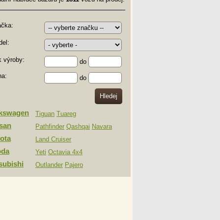
ačka:
el:
 výroby:
do
na:
do
lkswagen
Tiguan
Tuareg
san
Pathfinder
Qashqai
Navara
ota
Land Cruiser
oda
Yeti
Octavia 4x4
subishi
Outlander
Pajero