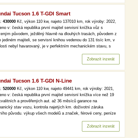
ndai Tucson 1.6 T-GDI Smart
a:
430000
Kč, výkon 110 kw, najeto 137010 km, rok výroby: 2022,
eno v: česká republika první majitel servisní knížka vůz s
ženým původem, ježděný hlavně na dlouhých trasách, původem z
o jediném majiteli, se servisní knihou vedenou do 131 tisíc km, v
losti nebyl havarovaný, je v perfektním mechanickém stavu, s
tou výbavou: vyhřívané sedačky, automatická klimatizace, hlavní
lomety s led technologií, parkovací kamera. více než 19 000…
Zobrazit inzerát
ndai Tucson 1.6 T-GDI N-Line
a:
520000
Kč, výkon 110 kw, najeto 49441 km, rok výroby: 2021,
eno v: česká republika první majitel servisní knížka více než 19
kvalitních a prověřených aut. až 36 měsíců garance na
anický stav vozu, kontrola najetých km. doživotní záruka
lního původu. výkup všech modelů a značek, férové ceny, peníze
d a v hotovosti. více než 19 000 kvalitních a prověřených aut. až
ěsíců garance na mechanický stav vozu, kontrola najetých km.…
Zobrazit inzerát