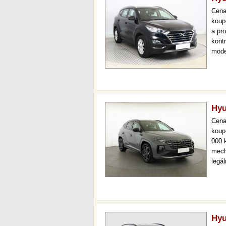
Cen
koup
a pr
kont
mode
000 
mech
Hyu
Cen
koup
000 
mech
legá
ihne
36 m
Hyu