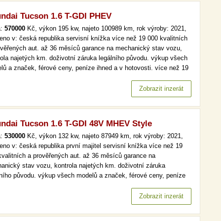
ndai Tucson 1.6 T-GDI PHEV
a:
570000
Kč, výkon 195 kw, najeto 100989 km, rok výroby: 2021,
eno v: česká republika servisní knížka více než 19 000 kvalitních
ověřených aut. až 36 měsíců garance na mechanický stav vozu,
rola najetých km. doživotní záruka legálního původu. výkup všech
lů a značek, férové ceny, peníze ihned a v hotovosti. více než 19
kvalitních a prověřených aut. až 36 měsíců garance na
anický stav vozu, kontrola najetých km. doživotní záruka…
Zobrazit inzerát
ndai Tucson 1.6 T-GDI 48V MHEV Style
a:
530000
Kč, výkon 132 kw, najeto 87949 km, rok výroby: 2021,
eno v: česká republika první majitel servisní knížka více než 19
kvalitních a prověřených aut. až 36 měsíců garance na
anický stav vozu, kontrola najetých km. doživotní záruka
lního původu. výkup všech modelů a značek, férové ceny, peníze
d a v hotovosti. více než 19 000 kvalitních a prověřených aut. až
ěsíců garance na mechanický stav vozu, kontrola najetých km.…
Zobrazit inzerát