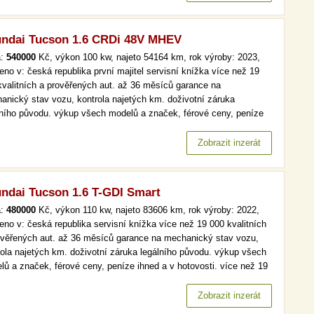
ndai Tucson 1.6 CRDi 48V MHEV
a:
540000
Kč, výkon 100 kw, najeto 54164 km, rok výroby: 2023,
eno v: česká republika první majitel servisní knížka více než 19
kvalitních a prověřených aut. až 36 měsíců garance na
anický stav vozu, kontrola najetých km. doživotní záruka
lního původu. výkup všech modelů a značek, férové ceny, peníze
d a v hotovosti. více než 19 000 kvalitních a prověřených aut. až
ěsíců garance na mechanický stav vozu, kontrola najetých km.…
Zobrazit inzerát
ndai Tucson 1.6 T-GDI Smart
a:
480000
Kč, výkon 110 kw, najeto 83606 km, rok výroby: 2022,
eno v: česká republika servisní knížka více než 19 000 kvalitních
ověřených aut. až 36 měsíců garance na mechanický stav vozu,
rola najetých km. doživotní záruka legálního původu. výkup všech
lů a značek, férové ceny, peníze ihned a v hotovosti. více než 19
kvalitních a prověřených aut. až 36 měsíců garance na
anický stav vozu, kontrola najetých km. doživotní záruka…
Zobrazit inzerát