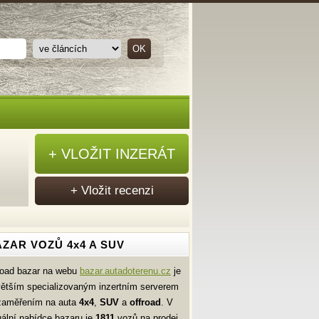
+ VLOŽIT INZERÁT
+ Vložit recenzi
ZAR VOZŮ 4x4 A SUV
road bazar na webu
bazar.autadoterenu.cz
je
větším specializovaným inzertním serverem
zaměřením na auta
4x4
,
SUV
a
offroad
. V
uální nabídce bazaru je
1811
vozů na prodej.