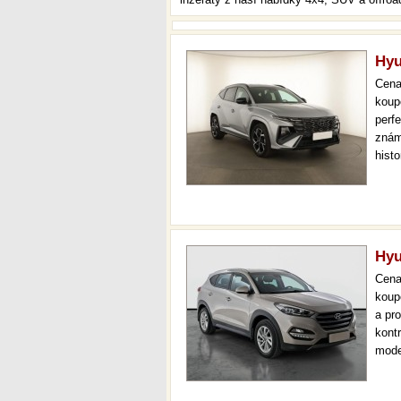
Hyu
Cen
koup
perfe
znám
hist
atd.
auto
Hyu
Cen
koup
a pr
kont
mode
navi
prov