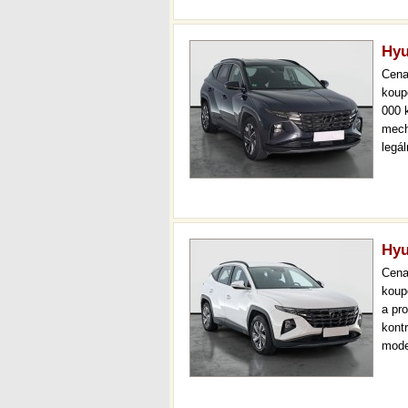
Hyu
Cen
koup
000 
mech
legá
ihne
36 m
Hyu
Cen
koup
a pr
kont
mode
000 
mech