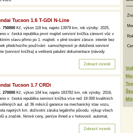
Zn
ndai Tucson 1.6 T-GDI N-Line
Mod
a:
750000
Kč, výkon 118 kw, najeto 13979 km, rok výroby: 2025,
eno v: česká republika první majitel servisní knížka zánovní vůz v
Rok
ktním stavu přímo po 1. majiteli. v plné tovární záruce. interiér bez
ek předchozího používání. samozřejmostí je doložená servisní
Ce
orie (servisní knížka) a veškerá palubní dokumentace (návody
).spolehlivý benzinový motor 1.6 t-gdi s výkonem 118kw a
matickou převodovkou, shimmering silver metalíza, 19" alu…
Zobrazit inzerát
Vo
Nis
Toy
ndai Tucson 1.7 CRDi
Šk
a:
270000
Kč, výkon 104 kw, najeto 183782 km, rok výroby: 2016,
eno v: česká republika servisní knížka více než 19 000 kvalitních
Mit
ověřených aut. až 36 měsíců garance na mechanický stav vozu,
rola najetých km. doživotní záruka legálního původu. výkup všech
lů a značek, férové ceny, peníze ihned a v hotovosti. automat,
, tempomat, park. senzory více než 19 000 kvalitních a
ěřených aut. až 36 měsíců garance na mechanický stav vozu,…
Zobrazit inzerát