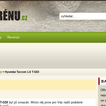
ky
Recenze
x4
> Hyundai Tucson 1.6 T-GDI
BA
Off
nej
se 
 T-GDI
byl již smazán. Místo něj jsme pro Vás našli podobné
akt
d vozů.