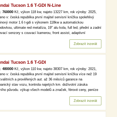
ndai Tucson 1.6 T-GDI N-Line
a:
760000
Kč, výkon 118 kw, najeto 13227 km, rok výroby: 2025,
eno v: česká republika první majitel servisní knížka spolehlivý
inový motor 1.6 t-gdi s výkonem 118kw a automatickou
dovkou, ultimate red metalíza, 19" alu kola, full led, přední a zadní
ovací senzory s couvací kamerou, front assist, adaptivní
omat, virtual cockpit,bezklíčové odemykání a startování, asistent
ení jízdy v jízdním pruhu, asistent mrtvého úhlu, vyhřívané…
Zobrazit inzerát
ndai Tucson 1.6 T-GDI
a:
480000
Kč, výkon 110 kw, najeto 38307 km, rok výroby: 2021,
eno v: česká republika první majitel servisní knížka více než 19
kvalitních a prověřených aut. až 36 měsíců garance na
anický stav vozu, kontrola najetých km. doživotní záruka
lního původu. výkup všech modelů a značek, férové ceny, peníze
d a v hotovosti. více než 19 000 kvalitních a prověřených aut. až
ěsíců garance na mechanický stav vozu, kontrola najetých km.…
Zobrazit inzerát