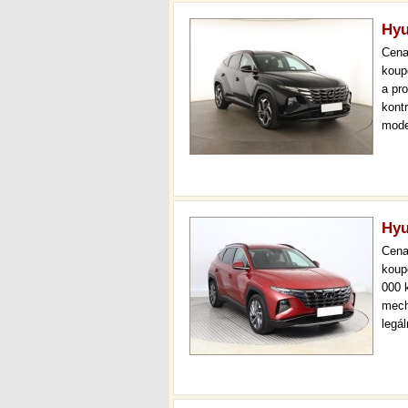
Hyu
Cen
koup
a pr
kont
mode
000 
mech
Hyu
Cen
koup
000 
mech
legá
ihne
36 m