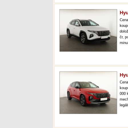
Hyu
Cen
koup
dolo
čr, p
minu
boha
svět
Hyu
Cen
koup
000 
mech
legá
ihne
36 m