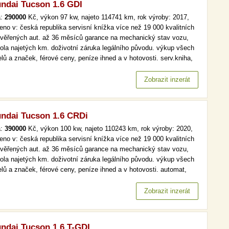
ndai Tucson 1.6 GDI
a:
290000
Kč, výkon 97 kw, najeto 114741 km, rok výroby: 2017,
eno v: česká republika servisní knížka více než 19 000 kvalitních
ověřených aut. až 36 měsíců garance na mechanický stav vozu,
rola najetých km. doživotní záruka legálního původu. výkup všech
lů a značek, férové ceny, peníze ihned a v hotovosti. serv.kniha,
, tempomat více než 19 000 kvalitních a prověřených aut. až 36
ců garance na mechanický stav vozu, kontrola najetých…
Zobrazit inzerát
ndai Tucson 1.6 CRDi
a:
390000
Kč, výkon 100 kw, najeto 110243 km, rok výroby: 2020,
eno v: česká republika servisní knížka více než 19 000 kvalitních
ověřených aut. až 36 měsíců garance na mechanický stav vozu,
rola najetých km. doživotní záruka legálního původu. výkup všech
lů a značek, férové ceny, peníze ihned a v hotovosti. automat,
maj, serv.kniha více než 19 000 kvalitních a prověřených aut. až
ěsíců garance na mechanický stav vozu, kontrola…
Zobrazit inzerát
ndai Tucson 1.6 T-GDI