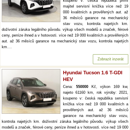
koupeno v: česká republika první
majitel servisní knížka více než 19
000 kvalitních a prověřených aut. až
36 měsíců garance na mechanický
stav vozu, kontrola najetých km.
doživotní záruka legálního původu. výkup všech modelů a značek, férové
ceny, peníze ihned a v hotovosti. více než 19 000 kvalitních a prověřených
aut. až 36 měsíců garance na mechanický stav vozu, kontrola najetých
km.…
Zobrazit inzerát
Hyundai Tucson 1.6 T-GDI
HEV
Cena:
550000
Kč, výkon 169 kw,
najeto 61160 km, rok výroby: 2021,
koupeno v: česká republika servisní
knížka více než 19 000 kvalitních a
prověřených aut. až 36 měsíců
garance na mechanický stav vozu,
kontrola najetých km. doživotní záruka legálního původu. výkup všech
modelů a značek, férové ceny, peníze ihned a v hotovosti. více než 19 000