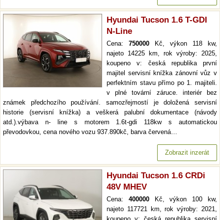
Hyundai Tucson 1.6 T-GDI
N-Line
Cena:
750000
Kč, výkon 118 kw,
najeto 14225 km, rok výroby: 2025,
koupeno v: česká republika první
majitel servisní knížka zánovní vůz v
perfektním stavu přímo po 1. majiteli.
v plné tovární záruce. interiér bez
známek předchozího používání. samozřejmostí je doložená servisní
historie (servisní knížka) a veškerá palubní dokumentace (návody
atd.).výbava n- line s motorem 1.6t-gdi 118kw s automatickou
převodovkou, cena nového vozu 937.890kč, barva červená…
Zobrazit inzerát
Hyundai Tucson 1.6 CRDi
48V MHEV
Cena:
400000
Kč, výkon 100 kw,
najeto 117721 km, rok výroby: 2021,
koupeno v: česká republika servisní