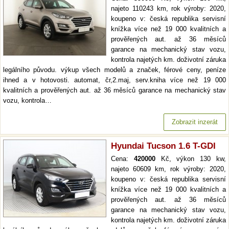
najeto 110243 km, rok výroby: 2020,
koupeno v: česká republika servisní
knížka více než 19 000 kvalitních a
prověřených aut. až 36 měsíců
garance na mechanický stav vozu,
kontrola najetých km. doživotní záruka
legálního původu. výkup všech modelů a značek, férové ceny, peníze
ihned a v hotovosti. automat, čr,2.maj, serv.kniha více než 19 000
kvalitních a prověřených aut. až 36 měsíců garance na mechanický stav
vozu, kontrola…
Zobrazit inzerát
Hyundai Tucson 1.6 T-GDI
Cena:
420000
Kč, výkon 130 kw,
najeto 60609 km, rok výroby: 2020,
koupeno v: česká republika servisní
knížka více než 19 000 kvalitních a
prověřených aut. až 36 měsíců
garance na mechanický stav vozu,
kontrola najetých km. doživotní záruka