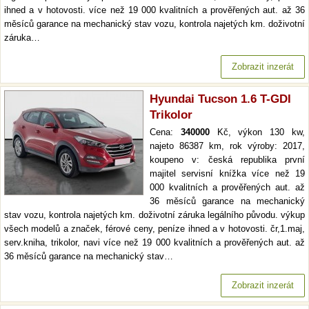
ihned a v hotovosti. více než 19 000 kvalitních a prověřených aut. až 36
měsíců garance na mechanický stav vozu, kontrola najetých km. doživotní
záruka…
Zobrazit inzerát
Hyundai Tucson 1.6 T-GDI
Trikolor
Cena:
340000
Kč, výkon 130 kw,
najeto 86387 km, rok výroby: 2017,
koupeno v: česká republika první
majitel servisní knížka více než 19
000 kvalitních a prověřených aut. až
36 měsíců garance na mechanický
stav vozu, kontrola najetých km. doživotní záruka legálního původu. výkup
všech modelů a značek, férové ceny, peníze ihned a v hotovosti. čr,1.maj,
serv.kniha, trikolor, navi více než 19 000 kvalitních a prověřených aut. až
36 měsíců garance na mechanický stav…
Zobrazit inzerát