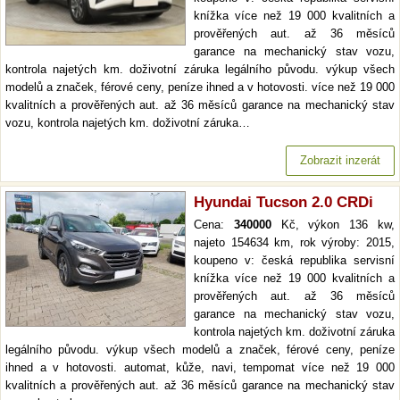
knížka více než 19 000 kvalitních a
prověřených aut. až 36 měsíců
garance na mechanický stav vozu,
kontrola najetých km. doživotní záruka legálního původu. výkup všech
modelů a značek, férové ceny, peníze ihned a v hotovosti. více než 19 000
kvalitních a prověřených aut. až 36 měsíců garance na mechanický stav
vozu, kontrola najetých km. doživotní záruka…
Zobrazit inzerát
Hyundai Tucson 2.0 CRDi
Cena:
340000
Kč, výkon 136 kw,
najeto 154634 km, rok výroby: 2015,
koupeno v: česká republika servisní
knížka více než 19 000 kvalitních a
prověřených aut. až 36 měsíců
garance na mechanický stav vozu,
kontrola najetých km. doživotní záruka
legálního původu. výkup všech modelů a značek, férové ceny, peníze
ihned a v hotovosti. automat, kůže, navi, tempomat více než 19 000
kvalitních a prověřených aut. až 36 měsíců garance na mechanický stav