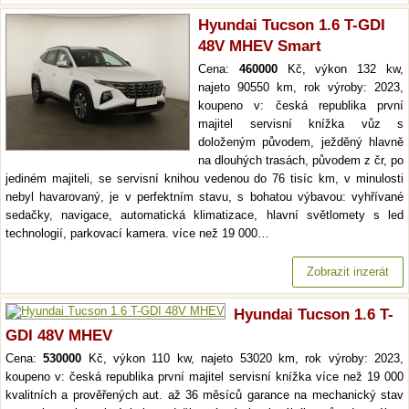
Hyundai Tucson 1.6 T-GDI
48V MHEV Smart
Cena:
460000
Kč, výkon 132 kw,
najeto 90550 km, rok výroby: 2023,
koupeno v: česká republika první
majitel servisní knížka vůz s
doloženým původem, ježděný hlavně
na dlouhých trasách, původem z čr, po
jediném majiteli, se servisní knihou vedenou do 76 tisíc km, v minulosti
nebyl havarovaný, je v perfektním stavu, s bohatou výbavou: vyhřívané
sedačky, navigace, automatická klimatizace, hlavní světlomety s led
technologií, parkovací kamera. více než 19 000…
Zobrazit inzerát
Hyundai Tucson 1.6 T-
GDI 48V MHEV
Cena:
530000
Kč, výkon 110 kw, najeto 53020 km, rok výroby: 2023,
koupeno v: česká republika první majitel servisní knížka více než 19 000
kvalitních a prověřených aut. až 36 měsíců garance na mechanický stav