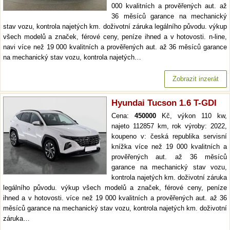
000 kvalitních a prověřených aut. až
36 měsíců garance na mechanický
stav vozu, kontrola najetých km. doživotní záruka legálního původu. výkup
všech modelů a značek, férové ceny, peníze ihned a v hotovosti. n-line,
navi více než 19 000 kvalitních a prověřených aut. až 36 měsíců garance
na mechanický stav vozu, kontrola najetých…
Zobrazit inzerát
Hyundai Tucson 1.6 T-GDI
Cena:
450000
Kč, výkon 110 kw,
najeto 112857 km, rok výroby: 2022,
koupeno v: česká republika servisní
knížka více než 19 000 kvalitních a
prověřených aut. až 36 měsíců
garance na mechanický stav vozu,
kontrola najetých km. doživotní záruka
legálního původu. výkup všech modelů a značek, férové ceny, peníze
ihned a v hotovosti. více než 19 000 kvalitních a prověřených aut. až 36
měsíců garance na mechanický stav vozu, kontrola najetých km. doživotní
záruka…