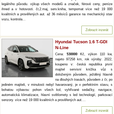
legálního původu. výkup všech modelů a značek, férové ceny, peníze
ihned a v hotovosti. čr,2.maj, serv.kniha, tempomat více než 19 000
kvalitních a prověřených aut. až 36 měsíců garance na mechanický stav
vozu, kontrola…
Zobrazit inzerát
Hyundai Tucson 1.6 T-GDI
N-Line
Cena:
530000
Kč, výkon 110 kw,
najeto 97258 km, rok výroby: 2022,
koupeno v: česká republika první
majitel servisní knížka vůz s
doloženým původem, ježděný hlavně
na dlouhých trasách, původem z čr, po
jediném majiteli, v minulosti nebyl havarovaný, je v perfektním stavu, s
bohatou výbavou: pohon všech kol, vyhřívané sedačky, navigace,
automatická klimatizace, hlavní světlomety s led technologií, parkovací
senzory. více než 19 000 kvalitních a prověřených aut.…
Zobrazit inzerát