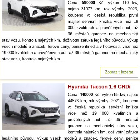
Cena:
590000
Kč, výkon 110 kw,
najeto 31077 km, rok výroby: 2023,
koupeno v: česká republika první
majitel servisní knížka více než 19
000 kvalitních a prověřených aut. až
36 měsíců garance na mechanický
stav vozu, kontrola najetých km. doživotní záruka legálního původu. výkup
všech modelů a značek, férové ceny, peníze ihned a v hotovosti. více než
19 000 kvalitních a prověřených aut. až 36 měsíců garance na mechanický
stav vozu, kontrola najetých km.…
Zobrazit inzerát
Hyundai Tucson 1.6 CRDi
Cena:
440000
Kč, výkon 85 kw, najeto
44573 km, rok výroby: 2021, koupeno
v: česká republika servisní knížka
více než 19 000 kvalitních a
prověřených aut. až 36 měsíců
garance na mechanický stav vozu,
kontrola najetých km. doživotní záruka
legálního původu. výkup všech modelů a značek, férové ceny, peníze