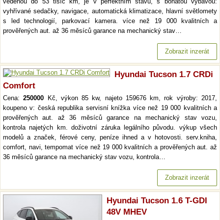
vedenou do 53 tisíc km, je v perfektním stavu, s bohatou výbavou:
vyhřívané sedačky, navigace, automatická klimatizace, hlavní světlomety
s led technologií, parkovací kamera. více než 19 000 kvalitních a
prověřených aut. až 36 měsíců garance na mechanický stav…
Zobrazit inzerát
Hyundai Tucson 1.7 CRDi
Comfort
Cena:
250000
Kč, výkon 85 kw, najeto 159676 km, rok výroby: 2017,
koupeno v: česká republika servisní knížka více než 19 000 kvalitních a
prověřených aut. až 36 měsíců garance na mechanický stav vozu,
kontrola najetých km. doživotní záruka legálního původu. výkup všech
modelů a značek, férové ceny, peníze ihned a v hotovosti. serv.kniha,
comfort, navi, tempomat více než 19 000 kvalitních a prověřených aut. až
36 měsíců garance na mechanický stav vozu, kontrola…
Zobrazit inzerát
Hyundai Tucson 1.6 T-GDI
48V MHEV