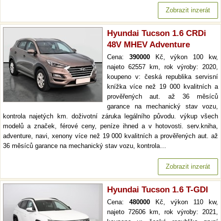
Zobrazit inzerát
Hyundai Tucson 1.6 CRDi
48V MHEV Adventure
Cena:
390000
Kč, výkon 100 kw,
najeto 62557 km, rok výroby: 2020,
koupeno v: česká republika servisní
knížka více než 19 000 kvalitních a
prověřených aut. až 36 měsíců
garance na mechanický stav vozu,
kontrola najetých km. doživotní záruka legálního původu. výkup všech
modelů a značek, férové ceny, peníze ihned a v hotovosti. serv.kniha,
adventure, navi, xenony více než 19 000 kvalitních a prověřených aut. až
36 měsíců garance na mechanický stav vozu, kontrola…
Zobrazit inzerát
Hyundai Tucson 1.6 T-GDI
Cena:
480000
Kč, výkon 110 kw,
najeto 72606 km, rok výroby: 2021,