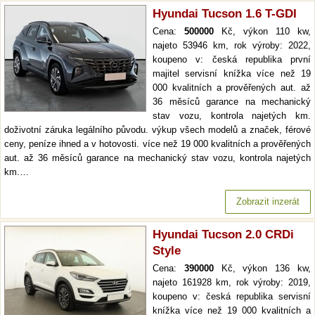
Hyundai Tucson 1.6 T-GDI
Cena:
500000
Kč, výkon 110 kw,
najeto 53946 km, rok výroby: 2022,
koupeno v: česká republika první
majitel servisní knížka více než 19
000 kvalitních a prověřených aut. až
36 měsíců garance na mechanický
stav vozu, kontrola najetých km.
doživotní záruka legálního původu. výkup všech modelů a značek, férové
ceny, peníze ihned a v hotovosti. více než 19 000 kvalitních a prověřených
aut. až 36 měsíců garance na mechanický stav vozu, kontrola najetých
km.…
Zobrazit inzerát
Hyundai Tucson 2.0 CRDi
Style
Cena:
390000
Kč, výkon 136 kw,
najeto 161928 km, rok výroby: 2019,
koupeno v: česká republika servisní
knížka více než 19 000 kvalitních a