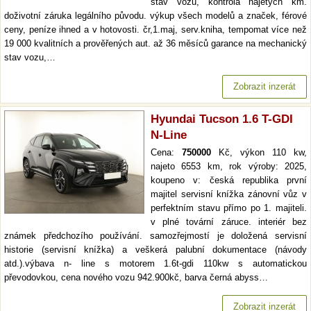
stav vozu, kontrola najetých km.
doživotní záruka legálního původu. výkup všech modelů a značek, férové
ceny, peníze ihned a v hotovosti. čr,1.maj, serv.kniha, tempomat více než
19 000 kvalitních a prověřených aut. až 36 měsíců garance na mechanický
stav vozu,…
Zobrazit inzerát
Hyundai Tucson 1.6 T-GDI
N-Line
Cena:
750000
Kč, výkon 110 kw,
najeto 6553 km, rok výroby: 2025,
koupeno v: česká republika první
majitel servisní knížka zánovní vůz v
perfektním stavu přímo po 1. majiteli.
v plné tovární záruce. interiér bez
známek předchozího používání. samozřejmostí je doložená servisní
historie (servisní knížka) a veškerá palubní dokumentace (návody
atd.).výbava n- line s motorem 1.6t-gdi 110kw s automatickou
převodovkou, cena nového vozu 942.900kč, barva černá abyss…
Zobrazit inzerát