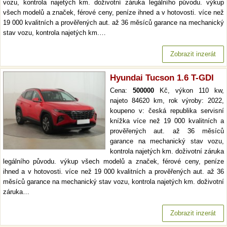
vozu, kontrola najetých km. doživotní záruka legálního původu. výkup
všech modelů a značek, férové ceny, peníze ihned a v hotovosti. více než
19 000 kvalitních a prověřených aut. až 36 měsíců garance na mechanický
stav vozu, kontrola najetých km.…
Zobrazit inzerát
Hyundai Tucson 1.6 T-GDI
Cena:
500000
Kč, výkon 110 kw,
najeto 84620 km, rok výroby: 2022,
koupeno v: česká republika servisní
knížka více než 19 000 kvalitních a
prověřených aut. až 36 měsíců
garance na mechanický stav vozu,
kontrola najetých km. doživotní záruka
legálního původu. výkup všech modelů a značek, férové ceny, peníze
ihned a v hotovosti. více než 19 000 kvalitních a prověřených aut. až 36
měsíců garance na mechanický stav vozu, kontrola najetých km. doživotní
záruka…
Zobrazit inzerát