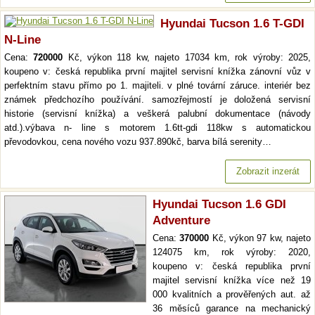
Hyundai Tucson 1.6 T-GDI
N-Line
Cena:
720000
Kč, výkon 118 kw, najeto 17034 km, rok výroby: 2025,
koupeno v: česká republika první majitel servisní knížka zánovní vůz v
perfektním stavu přímo po 1. majiteli. v plné tovární záruce. interiér bez
známek předchozího používání. samozřejmostí je doložená servisní
historie (servisní knížka) a veškerá palubní dokumentace (návody
atd.).výbava n- line s motorem 1.6tt-gdi 118kw s automatickou
převodovkou, cena nového vozu 937.890kč, barva bílá serenity…
Zobrazit inzerát
Hyundai Tucson 1.6 GDI
Adventure
Cena:
370000
Kč, výkon 97 kw, najeto
124075 km, rok výroby: 2020,
koupeno v: česká republika první
majitel servisní knížka více než 19
000 kvalitních a prověřených aut. až
36 měsíců garance na mechanický