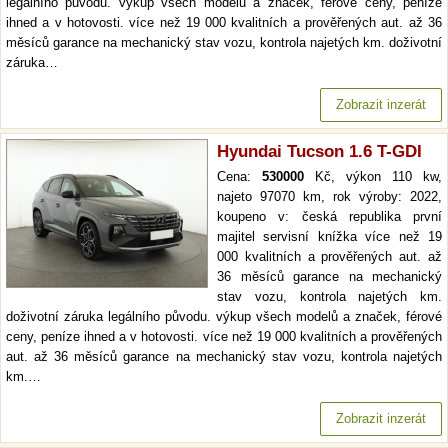
legálního původu. výkup všech modelů a značek, férové ceny, peníze
ihned a v hotovosti. více než 19 000 kvalitních a prověřených aut. až 36
měsíců garance na mechanický stav vozu, kontrola najetých km. doživotní
záruka…
Zobrazit inzerát
Hyundai Tucson 1.6 T-GDI
Cena:
530000
Kč, výkon 110 kw,
najeto 97070 km, rok výroby: 2022,
koupeno v: česká republika první
majitel servisní knížka více než 19
000 kvalitních a prověřených aut. až
36 měsíců garance na mechanický
stav vozu, kontrola najetých km.
doživotní záruka legálního původu. výkup všech modelů a značek, férové
ceny, peníze ihned a v hotovosti. více než 19 000 kvalitních a prověřených
aut. až 36 měsíců garance na mechanický stav vozu, kontrola najetých
km.…
Zobrazit inzerát