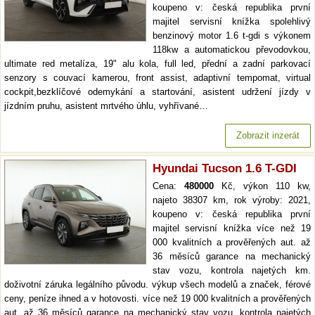
koupeno v: česká republika první
majitel servisní knížka spolehlivý
benzinový motor 1.6 t-gdi s výkonem
118kw a automatickou převodovkou,
ultimate red metalíza, 19" alu kola, full led, přední a zadní parkovací
senzory s couvací kamerou, front assist, adaptivní tempomat, virtual
cockpit,bezklíčové odemykání a startování, asistent udržení jízdy v
jízdním pruhu, asistent mrtvého úhlu, vyhřívané…
Zobrazit inzerát
Hyundai Tucson 1.6 T-GDI
Cena:
480000
Kč, výkon 110 kw,
najeto 38307 km, rok výroby: 2021,
koupeno v: česká republika první
majitel servisní knížka více než 19
000 kvalitních a prověřených aut. až
36 měsíců garance na mechanický
stav vozu, kontrola najetých km.
doživotní záruka legálního původu. výkup všech modelů a značek, férové
ceny, peníze ihned a v hotovosti. více než 19 000 kvalitních a prověřených
aut. až 36 měsíců garance na mechanický stav vozu, kontrola najetých