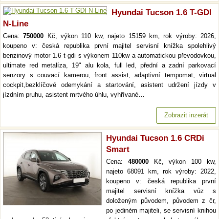
Hyundai Tucson 1.6 T-GDI
N-Line
Cena:
750000
Kč, výkon 110 kw, najeto 15159 km, rok výroby: 2026,
koupeno v: česká republika první majitel servisní knížka spolehlivý
benzinový motor 1.6 t-gdi s výkonem 110kw a automatickou převodovkou,
ultimate red metalíza, 19" alu kola, full led, přední a zadní parkovací
senzory s couvací kamerou, front assist, adaptivní tempomat, virtual
cockpit,bezklíčové odemykání a startování, asistent udržení jízdy v
jízdním pruhu, asistent mrtvého úhlu, vyhřívané…
Zobrazit inzerát
Hyundai Tucson 1.6 CRDi
Smart
Cena:
480000
Kč, výkon 100 kw,
najeto 68091 km, rok výroby: 2022,
koupeno v: česká republika první
majitel servisní knížka vůz s
doloženým původem, původem z čr,
po jediném majiteli, se servisní knihou