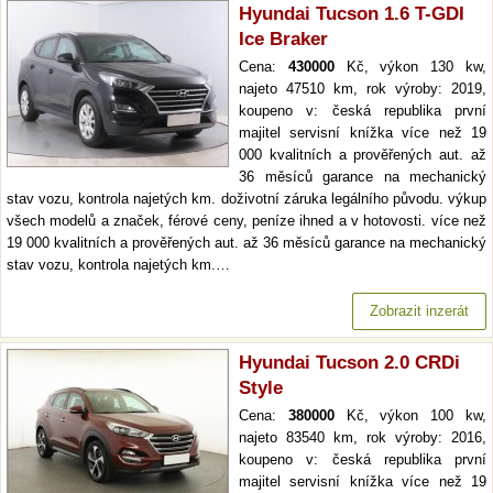
Hyundai Tucson 1.6 T-GDI
Ice Braker
Cena:
430000
Kč, výkon 130 kw,
najeto 47510 km, rok výroby: 2019,
koupeno v: česká republika první
majitel servisní knížka více než 19
000 kvalitních a prověřených aut. až
36 měsíců garance na mechanický
stav vozu, kontrola najetých km. doživotní záruka legálního původu. výkup
všech modelů a značek, férové ceny, peníze ihned a v hotovosti. více než
19 000 kvalitních a prověřených aut. až 36 měsíců garance na mechanický
stav vozu, kontrola najetých km.…
Zobrazit inzerát
Hyundai Tucson 2.0 CRDi
Style
Cena:
380000
Kč, výkon 100 kw,
najeto 83540 km, rok výroby: 2016,
koupeno v: česká republika první
majitel servisní knížka více než 19