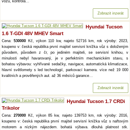
vozu, kontrola…
Zobrazit inzerát
Hyundai Tucson
1.6 T-GDI 48V MHEV Smart
Cena:
530000
Kč, výkon 110 kw, najeto 52716 km, rok výroby: 2023,
koupeno v: česká republika první majitel servisní knížka vůz s doloženým
původem, původem z čr, po jediném majiteli, se servisní knihou, v
minulosti nebyl havarovaný, je v perfektním mechanickém stavu, s
bohatou výbavou: vyhřívané sedačky, navigace, automatická klimatizace,
hlavní světlomety s led technologií, parkovací kamera. více než 19 000
kvalitních a prověřených aut. až 36 měsíců garance…
Zobrazit inzerát
Hyundai Tucson 1.7 CRDi
Trikolor
Cena:
270000
Kč, výkon 85 kw, najeto 139753 km, rok výroby: 2016,
koupeno v: česká republika první majitel servisní knížka vůz s naftovým
motorem a nízkým nájezdem. bohatá výbava. dlouhá platnost stk.