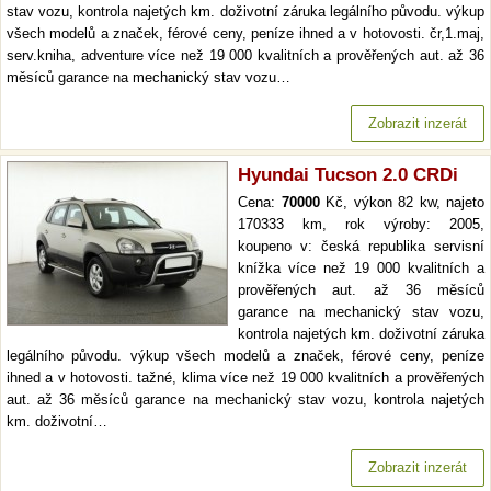
stav vozu, kontrola najetých km. doživotní záruka legálního původu. výkup
všech modelů a značek, férové ceny, peníze ihned a v hotovosti. čr,1.maj,
serv.kniha, adventure více než 19 000 kvalitních a prověřených aut. až 36
měsíců garance na mechanický stav vozu…
Zobrazit inzerát
Hyundai Tucson 2.0 CRDi
Cena:
70000
Kč, výkon 82 kw, najeto
170333 km, rok výroby: 2005,
koupeno v: česká republika servisní
knížka více než 19 000 kvalitních a
prověřených aut. až 36 měsíců
garance na mechanický stav vozu,
kontrola najetých km. doživotní záruka
legálního původu. výkup všech modelů a značek, férové ceny, peníze
ihned a v hotovosti. tažné, klima více než 19 000 kvalitních a prověřených
aut. až 36 měsíců garance na mechanický stav vozu, kontrola najetých
km. doživotní…
Zobrazit inzerát