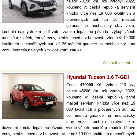
najeto 73158 km, rok výroby: 2022,
koupeno v: česká republika servisní
knížka více než 19 000 kvalitních a
prověřených aut. až 36 měsíců
garance na mechanický stav vozu,
kontrola najetých km. doživotní záruka legálního původu. výkup všech
modelů a značek, férové ceny, peníze ihned a v hotovosti. více než 19 000
kvalitních a prověřených aut. až 36 měsíců garance na mechanický stav
vozu, kontrola najetých km. doživotní záruka…
Zobrazit inzerát
Hyundai Tucson 1.6 T-GDI
Cena:
430000
Kč, výkon 110 kw,
najeto 48206 km, rok výroby: 2022,
koupeno v: česká republika první
majitel servisní knížka více než 19
000 kvalitních a prověřených aut. až
36 měsíců garance na mechanický
stav vozu, kontrola najetých km.
doživotní záruka legálního původu. výkup všech modelů a značek, férové
ceny, peníze ihned a v hotovosti. více než 19 000 kvalitních a prověřených