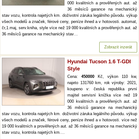
000 kvalitních a prověřených aut. až
36 měsíců garance na mechanický
stav vozu, kontrola najetých km. doživotní záruka legálního původu. výkup
všech modelů a značek, férové ceny, peníze ihned a v hotovosti. automat,
čr,1.maj, serv.kniha, style více než 19 000 kvalitních a prověřených aut. až
36 měsíců garance na mechanický stav…
Zobrazit inzerát
Hyundai Tucson 1.6 T-GDI
Style
Cena:
450000
Kč, výkon 110 kw,
najeto 131760 km, rok výroby: 2021,
koupeno v: česká republika první
majitel servisní knížka více než 19
000 kvalitních a prověřených aut. až
36 měsíců garance na mechanický
stav vozu, kontrola najetých km. doživotní záruka legálního původu. výkup
všech modelů a značek, férové ceny, peníze ihned a v hotovosti. více než
19 000 kvalitních a prověřených aut. až 36 měsíců garance na mechanický
stav vozu, kontrola najetých km.…