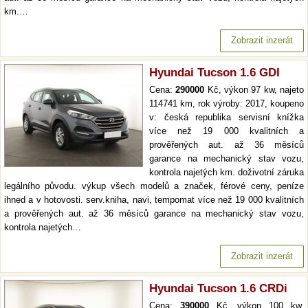
km.…
Zobrazit inzerát
Hyundai Tucson 1.6 GDI
Cena:
290000
Kč, výkon 97 kw, najeto
114741 km, rok výroby: 2017, koupeno
v: česká republika servisní knížka
více než 19 000 kvalitních a
prověřených aut. až 36 měsíců
garance na mechanický stav vozu,
kontrola najetých km. doživotní záruka
legálního původu. výkup všech modelů a značek, férové ceny, peníze
ihned a v hotovosti. serv.kniha, navi, tempomat více než 19 000 kvalitních
a prověřených aut. až 36 měsíců garance na mechanický stav vozu,
kontrola najetých…
Zobrazit inzerát
Hyundai Tucson 1.6 CRDi
Cena:
390000
Kč, výkon 100 kw,