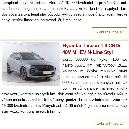
kompletní servisní historie. více než 19 000 kvalitních a prověřených aut.
až 36 měsíců garance na mechanický stav vozu, kontrola najetých km.
doživotní záruka legálního původu. výkup všech modelů a značek, férové
ceny, peníze ihned a v hotovosti. čr,1.maj, serv…
Zobrazit inzerát
Hyundai Tucson 1.6 CRDi
48V MHEV N-Line Styl
Cena:
500000
Kč, výkon 100 kw,
najeto 75671 km, rok výroby: 2022,
koupeno v: česká republika první
majitel servisní knížka více než 19
000 kvalitních a prověřených aut. až
36 měsíců garance na mechanický
stav vozu, kontrola najetých km. doživotní záruka legálního původu. výkup
všech modelů a značek, férové ceny, peníze ihned a v hotovosti. více než
19 000 kvalitních a prověřených aut. až 36 měsíců garance na mechanický
stav vozu, kontrola najetých km.…
Zobrazit inzerát