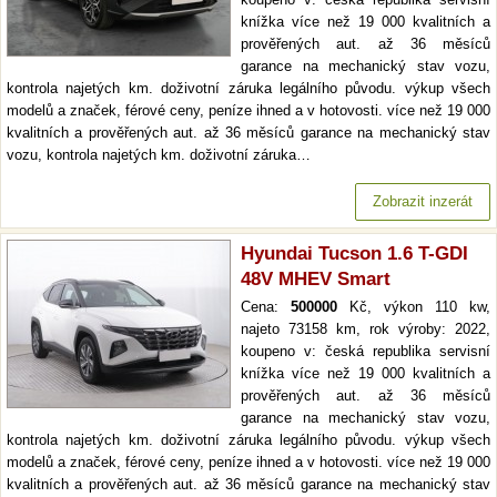
knížka více než 19 000 kvalitních a
prověřených aut. až 36 měsíců
garance na mechanický stav vozu,
kontrola najetých km. doživotní záruka legálního původu. výkup všech
modelů a značek, férové ceny, peníze ihned a v hotovosti. více než 19 000
kvalitních a prověřených aut. až 36 měsíců garance na mechanický stav
vozu, kontrola najetých km. doživotní záruka…
Zobrazit inzerát
Hyundai Tucson 1.6 T-GDI
48V MHEV Smart
Cena:
500000
Kč, výkon 110 kw,
najeto 73158 km, rok výroby: 2022,
koupeno v: česká republika servisní
knížka více než 19 000 kvalitních a
prověřených aut. až 36 měsíců
garance na mechanický stav vozu,
kontrola najetých km. doživotní záruka legálního původu. výkup všech
modelů a značek, férové ceny, peníze ihned a v hotovosti. více než 19 000
kvalitních a prověřených aut. až 36 měsíců garance na mechanický stav