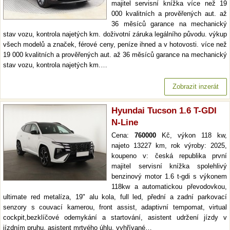
majitel servisní knížka více než 19
000 kvalitních a prověřených aut. až
36 měsíců garance na mechanický
stav vozu, kontrola najetých km. doživotní záruka legálního původu. výkup
všech modelů a značek, férové ceny, peníze ihned a v hotovosti. více než
19 000 kvalitních a prověřených aut. až 36 měsíců garance na mechanický
stav vozu, kontrola najetých km.…
Zobrazit inzerát
Hyundai Tucson 1.6 T-GDI
N-Line
Cena:
760000
Kč, výkon 118 kw,
najeto 13227 km, rok výroby: 2025,
koupeno v: česká republika první
majitel servisní knížka spolehlivý
benzinový motor 1.6 t-gdi s výkonem
118kw a automatickou převodovkou,
ultimate red metalíza, 19" alu kola, full led, přední a zadní parkovací
senzory s couvací kamerou, front assist, adaptivní tempomat, virtual
cockpit,bezklíčové odemykání a startování, asistent udržení jízdy v
jízdním pruhu, asistent mrtvého úhlu, vyhřívané…