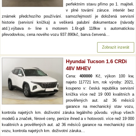
perfektním stavu přímo po 1. majiteli.
v plné tovární záruce. interiér bez
známek předchozího používání. samozřejmostí je doložená servisní
historie (servisní knížka) a veškerá palubní dokumentace (návody
atd.).výbava n- line s motorem 1.6t-gdi 118kw s automatickou
převodovkou, cena nového vozu 937.890kč, barva červená…
Zobrazit inzerát
Hyundai Tucson 1.6 CRDi
48V MHEV
Cena:
400000
Kč, výkon 100 kw,
najeto 117721 km, rok výroby: 2021,
koupeno v: česká republika servisní
knížka více než 19 000 kvalitních a
prověřených aut. až 36 měsíců
garance na mechanický stav vozu,
kontrola najetých km. doživotní záruka legálního původu. výkup všech
modelů a značek, férové ceny, peníze ihned a v hotovosti. více než 19 000
kvalitních a prověřených aut. až 36 měsíců garance na mechanický stav
vozu, kontrola najetých km. doživotní záruka…