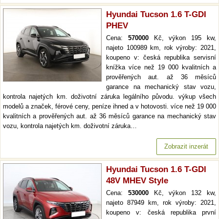
Hyundai Tucson 1.6 T-GDI
PHEV
Cena:
570000
Kč, výkon 195 kw,
najeto 100989 km, rok výroby: 2021,
koupeno v: česká republika servisní
knížka více než 19 000 kvalitních a
prověřených aut. až 36 měsíců
garance na mechanický stav vozu,
kontrola najetých km. doživotní záruka legálního původu. výkup všech
modelů a značek, férové ceny, peníze ihned a v hotovosti. více než 19 000
kvalitních a prověřených aut. až 36 měsíců garance na mechanický stav
vozu, kontrola najetých km. doživotní záruka…
Zobrazit inzerát
Hyundai Tucson 1.6 T-GDI
48V MHEV Style
Cena:
530000
Kč, výkon 132 kw,
najeto 87949 km, rok výroby: 2021,
koupeno v: česká republika první