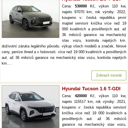
Cena:
530000
Kč, výkon 110 kw,
najeto 97070 km, rok výroby: 2022,
koupeno v: česká republika první
majitel servisní knížka více než 19
000 kvalitních a prověřených aut. až
36 měsíců garance na mechanický
stav vozu, kontrola najetých km.
doživotní záruka legálního původu. výkup všech modelů a značek, férové
ceny, peníze ihned a v hotovosti. více než 19 000 kvalitních a prověřených
aut. až 36 měsíců garance na mechanický stav vozu, kontrola najetých
km.…
Zobrazit inzerát
Hyundai Tucson 1.6 T-GDI
Cena:
420000
Kč, výkon 110 kw,
najeto 115517 km, rok výroby: 2021,
koupeno v: česká republika servisní
knížka více než 19 000 kvalitních a
prověřených aut. až 36 měsíců
garance na mechanický stav vozu,