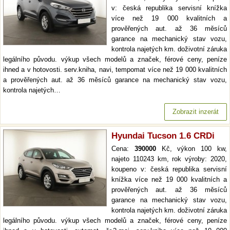
v: česká republika servisní knížka
více než 19 000 kvalitních a
prověřených aut. až 36 měsíců
garance na mechanický stav vozu,
kontrola najetých km. doživotní záruka
legálního původu. výkup všech modelů a značek, férové ceny, peníze
ihned a v hotovosti. serv.kniha, navi, tempomat více než 19 000 kvalitních
a prověřených aut. až 36 měsíců garance na mechanický stav vozu,
kontrola najetých…
Zobrazit inzerát
Hyundai Tucson 1.6 CRDi
Cena:
390000
Kč, výkon 100 kw,
najeto 110243 km, rok výroby: 2020,
koupeno v: česká republika servisní
knížka více než 19 000 kvalitních a
prověřených aut. až 36 měsíců
garance na mechanický stav vozu,
kontrola najetých km. doživotní záruka
legálního původu. výkup všech modelů a značek, férové ceny, peníze