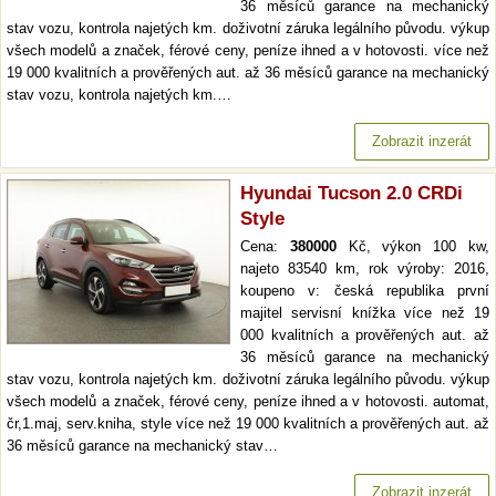
36 měsíců garance na mechanický
stav vozu, kontrola najetých km. doživotní záruka legálního původu. výkup
všech modelů a značek, férové ceny, peníze ihned a v hotovosti. více než
19 000 kvalitních a prověřených aut. až 36 měsíců garance na mechanický
stav vozu, kontrola najetých km.…
Zobrazit inzerát
Hyundai Tucson 2.0 CRDi
Style
Cena:
380000
Kč, výkon 100 kw,
najeto 83540 km, rok výroby: 2016,
koupeno v: česká republika první
majitel servisní knížka více než 19
000 kvalitních a prověřených aut. až
36 měsíců garance na mechanický
stav vozu, kontrola najetých km. doživotní záruka legálního původu. výkup
všech modelů a značek, férové ceny, peníze ihned a v hotovosti. automat,
čr,1.maj, serv.kniha, style více než 19 000 kvalitních a prověřených aut. až
36 měsíců garance na mechanický stav…
Zobrazit inzerát