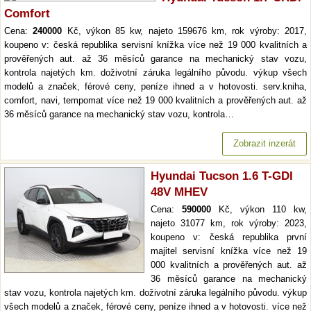
Comfort
Cena:
240000
Kč, výkon 85 kw, najeto 159676 km, rok výroby: 2017,
koupeno v: česká republika servisní knížka více než 19 000 kvalitních a
prověřených aut. až 36 měsíců garance na mechanický stav vozu,
kontrola najetých km. doživotní záruka legálního původu. výkup všech
modelů a značek, férové ceny, peníze ihned a v hotovosti. serv.kniha,
comfort, navi, tempomat více než 19 000 kvalitních a prověřených aut. až
36 měsíců garance na mechanický stav vozu, kontrola…
Zobrazit inzerát
Hyundai Tucson 1.6 T-GDI
48V MHEV
Cena:
590000
Kč, výkon 110 kw,
najeto 31077 km, rok výroby: 2023,
koupeno v: česká republika první
majitel servisní knížka více než 19
000 kvalitních a prověřených aut. až
36 měsíců garance na mechanický
stav vozu, kontrola najetých km. doživotní záruka legálního původu. výkup
všech modelů a značek, férové ceny, peníze ihned a v hotovosti. více než