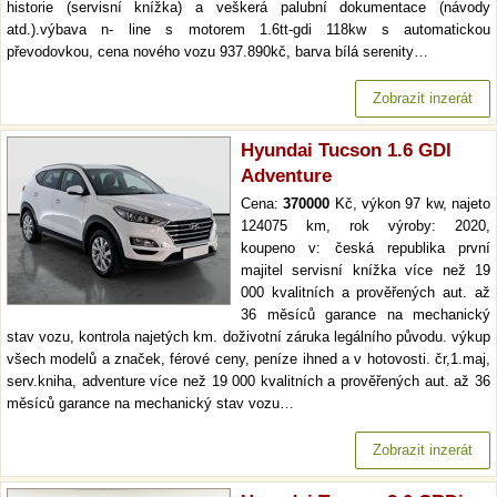
historie (servisní knížka) a veškerá palubní dokumentace (návody
atd.).výbava n- line s motorem 1.6tt-gdi 118kw s automatickou
převodovkou, cena nového vozu 937.890kč, barva bílá serenity…
Zobrazit inzerát
Hyundai Tucson 1.6 GDI
Adventure
Cena:
370000
Kč, výkon 97 kw, najeto
124075 km, rok výroby: 2020,
koupeno v: česká republika první
majitel servisní knížka více než 19
000 kvalitních a prověřených aut. až
36 měsíců garance na mechanický
stav vozu, kontrola najetých km. doživotní záruka legálního původu. výkup
všech modelů a značek, férové ceny, peníze ihned a v hotovosti. čr,1.maj,
serv.kniha, adventure více než 19 000 kvalitních a prověřených aut. až 36
měsíců garance na mechanický stav vozu…
Zobrazit inzerát