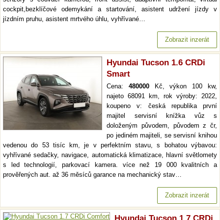
cockpit,bezklíčové odemykání a startování, asistent udržení jízdy v
jízdním pruhu, asistent mrtvého úhlu, vyhřívané…
Zobrazit inzerát
Hyundai Tucson 1.6 CRDi
Smart
Cena:
480000
Kč, výkon 100 kw,
najeto 68091 km, rok výroby: 2022,
koupeno v: česká republika první
majitel servisní knížka vůz s
doloženým původem, původem z čr,
po jediném majiteli, se servisní knihou
vedenou do 53 tisíc km, je v perfektním stavu, s bohatou výbavou:
vyhřívané sedačky, navigace, automatická klimatizace, hlavní světlomety
s led technologií, parkovací kamera. více než 19 000 kvalitních a
prověřených aut. až 36 měsíců garance na mechanický stav…
Zobrazit inzerát
Hyundai Tucson 1.7 CRDi