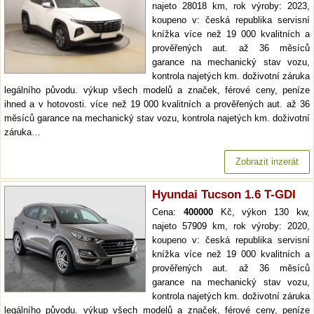
najeto 28018 km, rok výroby: 2023,
koupeno v: česká republika servisní
knížka více než 19 000 kvalitních a
prověřených aut. až 36 měsíců
garance na mechanický stav vozu,
kontrola najetých km. doživotní záruka
legálního původu. výkup všech modelů a značek, férové ceny, peníze
ihned a v hotovosti. více než 19 000 kvalitních a prověřených aut. až 36
měsíců garance na mechanický stav vozu, kontrola najetých km. doživotní
záruka…
Zobrazit inzerát
Hyundai Tucson 1.6 T-GDI
Cena:
400000
Kč, výkon 130 kw,
najeto 57909 km, rok výroby: 2020,
koupeno v: česká republika servisní
knížka více než 19 000 kvalitních a
prověřených aut. až 36 měsíců
garance na mechanický stav vozu,
kontrola najetých km. doživotní záruka
legálního původu. výkup všech modelů a značek, férové ceny, peníze