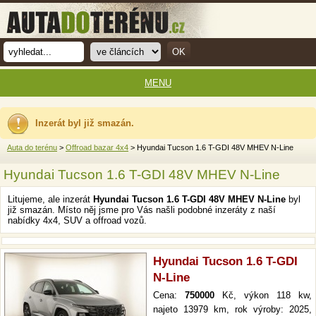
MENU
Inzerát byl již smazán.
Auta do terénu
>
Offroad bazar 4x4
> Hyundai Tucson 1.6 T-GDI 48V MHEV N-Line
Hyundai Tucson 1.6 T-GDI 48V MHEV N-Line
Litujeme, ale inzerát
Hyundai Tucson 1.6 T-GDI 48V MHEV N-Line
byl
již smazán. Místo něj jsme pro Vás našli podobné inzeráty z naší
nabídky 4x4, SUV a offroad vozů.
Hyundai Tucson 1.6 T-GDI
N-Line
Cena:
750000
Kč, výkon 118 kw,
najeto 13979 km, rok výroby: 2025,