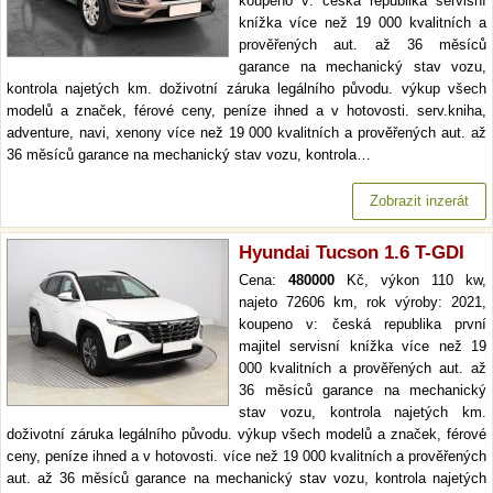
koupeno v: česká republika servisní
knížka více než 19 000 kvalitních a
prověřených aut. až 36 měsíců
garance na mechanický stav vozu,
kontrola najetých km. doživotní záruka legálního původu. výkup všech
modelů a značek, férové ceny, peníze ihned a v hotovosti. serv.kniha,
adventure, navi, xenony více než 19 000 kvalitních a prověřených aut. až
36 měsíců garance na mechanický stav vozu, kontrola…
Zobrazit inzerát
Hyundai Tucson 1.6 T-GDI
Cena:
480000
Kč, výkon 110 kw,
najeto 72606 km, rok výroby: 2021,
koupeno v: česká republika první
majitel servisní knížka více než 19
000 kvalitních a prověřených aut. až
36 měsíců garance na mechanický
stav vozu, kontrola najetých km.
doživotní záruka legálního původu. výkup všech modelů a značek, férové
ceny, peníze ihned a v hotovosti. více než 19 000 kvalitních a prověřených
aut. až 36 měsíců garance na mechanický stav vozu, kontrola najetých