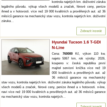
kontrola najetých km. doživotní záruka
legálního původu. výkup všech modelů a značek, férové ceny, peníze
ihned a v hotovosti. více než 19 000 kvalitních a prověřených aut. až 36
měsíců garance na mechanický stav vozu, kontrola najetých km. doživotní
záruka…
Zobrazit inzerát
Hyundai Tucson 1.6 T-GDI
N-Line
Cena:
760000
Kč, výkon 110 kw,
najeto 5067 km, rok výroby: 2026,
koupeno v: česká republika první
majitel servisní knížka více než 19
000 kvalitních a prověřených aut. až
36 měsíců garance na mechanický
stav vozu, kontrola najetých km. doživotní záruka legálního původu. výkup
všech modelů a značek, férové ceny, peníze ihned a v hotovosti. n-line,
navi více než 19 000 kvalitních a prověřených aut. až 36 měsíců garance
na mechanický stav vozu, kontrola najetých…
Zobrazit inzerát