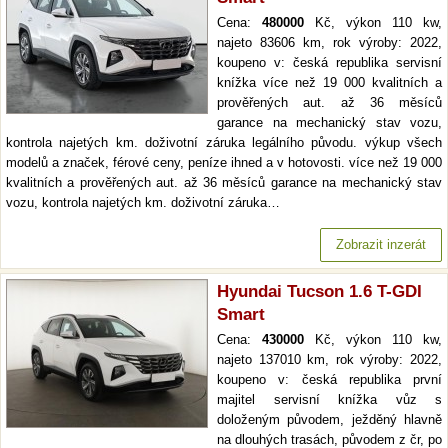
Cena:
480000
Kč, výkon 110 kw,
najeto 83606 km, rok výroby: 2022,
koupeno v: česká republika servisní
knížka více než 19 000 kvalitních a
prověřených aut. až 36 měsíců
garance na mechanický stav vozu,
kontrola najetých km. doživotní záruka legálního původu. výkup všech
modelů a značek, férové ceny, peníze ihned a v hotovosti. více než 19 000
kvalitních a prověřených aut. až 36 měsíců garance na mechanický stav
vozu, kontrola najetých km. doživotní záruka…
Zobrazit inzerát
Hyundai Tucson 1.6 T-GDI
Smart
Cena:
430000
Kč, výkon 110 kw,
najeto 137010 km, rok výroby: 2022,
koupeno v: česká republika první
majitel servisní knížka vůz s
doloženým původem, ježděný hlavně
na dlouhých trasách, původem z čr, po