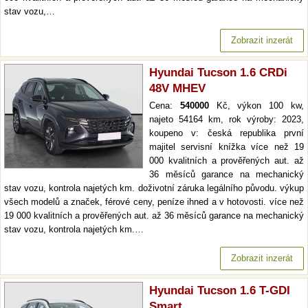
stav vozu,…
Zobrazit inzerát
Hyundai Tucson 1.6 CRDi
48V MHEV
Cena:
540000
Kč, výkon 100 kw,
najeto 54164 km, rok výroby: 2023,
koupeno v: česká republika první
majitel servisní knížka více než 19
000 kvalitních a prověřených aut. až
36 měsíců garance na mechanický
stav vozu, kontrola najetých km. doživotní záruka legálního původu. výkup
všech modelů a značek, férové ceny, peníze ihned a v hotovosti. více než
19 000 kvalitních a prověřených aut. až 36 měsíců garance na mechanický
stav vozu, kontrola najetých km.…
Zobrazit inzerát
Hyundai Tucson 1.6 T-GDI
Smart