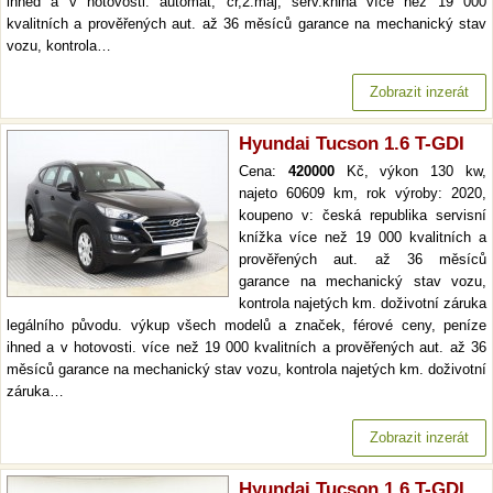
ihned a v hotovosti. automat, čr,2.maj, serv.kniha více než 19 000
kvalitních a prověřených aut. až 36 měsíců garance na mechanický stav
vozu, kontrola…
Zobrazit inzerát
Hyundai Tucson 1.6 T-GDI
Cena:
420000
Kč, výkon 130 kw,
najeto 60609 km, rok výroby: 2020,
koupeno v: česká republika servisní
knížka více než 19 000 kvalitních a
prověřených aut. až 36 měsíců
garance na mechanický stav vozu,
kontrola najetých km. doživotní záruka
legálního původu. výkup všech modelů a značek, férové ceny, peníze
ihned a v hotovosti. více než 19 000 kvalitních a prověřených aut. až 36
měsíců garance na mechanický stav vozu, kontrola najetých km. doživotní
záruka…
Zobrazit inzerát
Hyundai Tucson 1.6 T-GDI