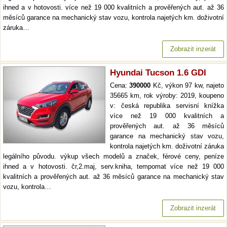
ihned a v hotovosti. více než 19 000 kvalitních a prověřených aut. až 36
měsíců garance na mechanický stav vozu, kontrola najetých km. doživotní
záruka…
Zobrazit inzerát
Hyundai Tucson 1.6 GDI
Cena:
390000
Kč, výkon 97 kw, najeto
35665 km, rok výroby: 2019, koupeno
v: česká republika servisní knížka
více než 19 000 kvalitních a
prověřených aut. až 36 měsíců
garance na mechanický stav vozu,
kontrola najetých km. doživotní záruka
legálního původu. výkup všech modelů a značek, férové ceny, peníze
ihned a v hotovosti. čr,2.maj, serv.kniha, tempomat více než 19 000
kvalitních a prověřených aut. až 36 měsíců garance na mechanický stav
vozu, kontrola…
Zobrazit inzerát