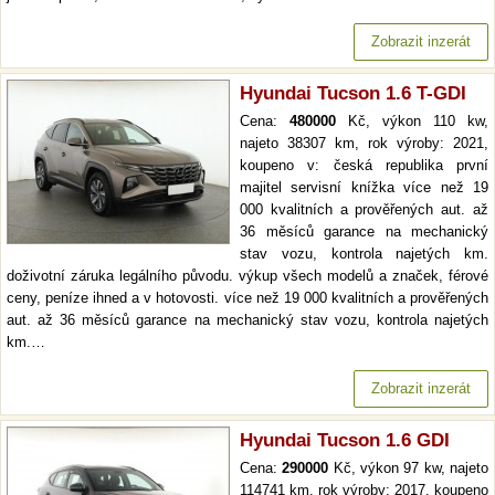
Zobrazit inzerát
Hyundai Tucson 1.6 T-GDI
Cena:
480000
Kč, výkon 110 kw,
najeto 38307 km, rok výroby: 2021,
koupeno v: česká republika první
majitel servisní knížka více než 19
000 kvalitních a prověřených aut. až
36 měsíců garance na mechanický
stav vozu, kontrola najetých km.
doživotní záruka legálního původu. výkup všech modelů a značek, férové
ceny, peníze ihned a v hotovosti. více než 19 000 kvalitních a prověřených
aut. až 36 měsíců garance na mechanický stav vozu, kontrola najetých
km.…
Zobrazit inzerát
Hyundai Tucson 1.6 GDI
Cena:
290000
Kč, výkon 97 kw, najeto
114741 km, rok výroby: 2017, koupeno