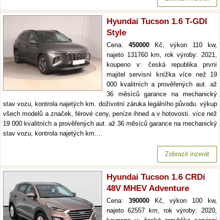
Hyundai Tucson 1.6 T-GDI
Style
Cena:
450000
Kč, výkon 110 kw,
najeto 131760 km, rok výroby: 2021,
koupeno v: česká republika první
majitel servisní knížka více než 19
000 kvalitních a prověřených aut. až
36 měsíců garance na mechanický
stav vozu, kontrola najetých km. doživotní záruka legálního původu. výkup
všech modelů a značek, férové ceny, peníze ihned a v hotovosti. více než
19 000 kvalitních a prověřených aut. až 36 měsíců garance na mechanický
stav vozu, kontrola najetých km.…
Zobrazit inzerát
Hyundai Tucson 1.6 CRDi
48V MHEV Adventure
Cena:
390000
Kč, výkon 100 kw,
najeto 62557 km, rok výroby: 2020,