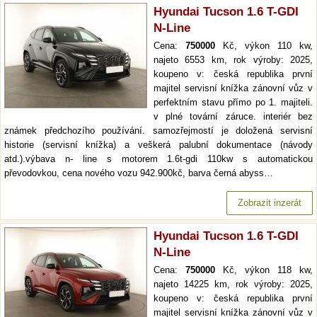
Hyundai Tucson 1.6 T-GDI
N-Line
Cena:
750000
Kč, výkon 110 kw,
najeto 6553 km, rok výroby: 2025,
koupeno v: česká republika první
majitel servisní knížka zánovní vůz v
perfektním stavu přímo po 1. majiteli.
v plné tovární záruce. interiér bez
známek předchozího používání. samozřejmostí je doložená servisní
historie (servisní knížka) a veškerá palubní dokumentace (návody
atd.).výbava n- line s motorem 1.6t-gdi 110kw s automatickou
převodovkou, cena nového vozu 942.900kč, barva černá abyss…
Zobrazit inzerát
Hyundai Tucson 1.6 T-GDI
N-Line
Cena:
750000
Kč, výkon 118 kw,
najeto 14225 km, rok výroby: 2025,
koupeno v: česká republika první
majitel servisní knížka zánovní vůz v