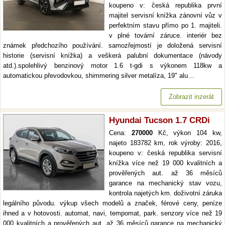
koupeno v: česká republika první
majitel servisní knížka zánovní vůz v
perfektním stavu přímo po 1. majiteli.
v plné tovární záruce. interiér bez
známek předchozího používání. samozřejmostí je doložená servisní
historie (servisní knížka) a veškerá palubní dokumentace (návody
atd.).spolehlivý benzinový motor 1.6 t-gdi s výkonem 118kw a
automatickou převodovkou, shimmering silver metalíza, 19" alu…
Zobrazit inzerát
Hyundai Tucson 1.7 CRDi
Cena:
270000
Kč, výkon 104 kw,
najeto 183782 km, rok výroby: 2016,
koupeno v: česká republika servisní
knížka více než 19 000 kvalitních a
prověřených aut. až 36 měsíců
garance na mechanický stav vozu,
kontrola najetých km. doživotní záruka
legálního původu. výkup všech modelů a značek, férové ceny, peníze
ihned a v hotovosti. automat, navi, tempomat, park. senzory více než 19
000 kvalitních a prověřených aut. až 36 měsíců garance na mechanický