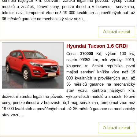
kontrola najetých km. doživotní záruka legálního původu. výkup všech
modelů a značek, férové ceny, peníze ihned a v hotovosti. serv.kniha,
trikolor, navi, tempomat více než 19 000 kvalitních a prověřených aut. až
36 měsíců garance na mechanický stav vozu,…
Zobrazit inzerát
Hyundai Tucson 1.6 CRDi
Cena:
370000
Kč, výkon 100 kw,
najeto 99353 km, rok výroby: 2019,
koupeno v: česká republika první
majitel servisní knížka více než 19
000 kvalitních a prověřených aut. až
36 měsíců garance na mechanický
stav vozu, kontrola najetých km.
doživotní záruka legálního původu. výkup všech modelů a značek, férové
ceny, peníze ihned a v hotovosti. čr,1.maj, serv.kniha, tempomat více než
19 000 kvalitních a prověřených aut. až 36 měsíců garance na mechanický
stav vozu,…
Zobrazit inzerát