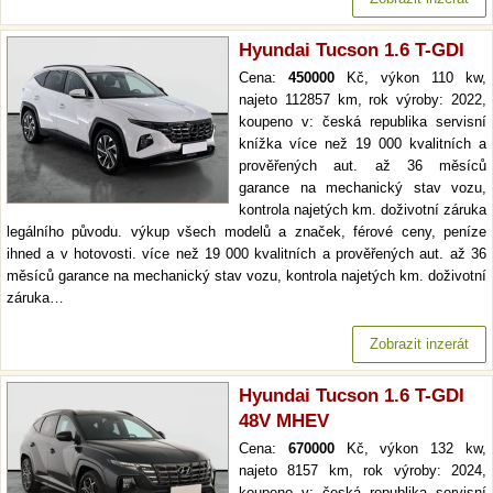
Hyundai Tucson 1.6 T-GDI
Cena:
450000
Kč, výkon 110 kw,
najeto 112857 km, rok výroby: 2022,
koupeno v: česká republika servisní
knížka více než 19 000 kvalitních a
prověřených aut. až 36 měsíců
garance na mechanický stav vozu,
kontrola najetých km. doživotní záruka
legálního původu. výkup všech modelů a značek, férové ceny, peníze
ihned a v hotovosti. více než 19 000 kvalitních a prověřených aut. až 36
měsíců garance na mechanický stav vozu, kontrola najetých km. doživotní
záruka…
Zobrazit inzerát
Hyundai Tucson 1.6 T-GDI
48V MHEV
Cena:
670000
Kč, výkon 132 kw,
najeto 8157 km, rok výroby: 2024,
koupeno v: česká republika servisní