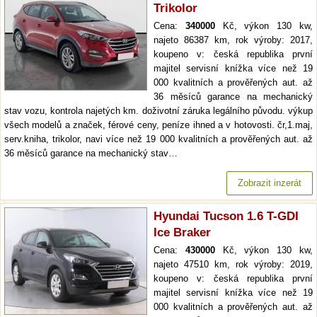
Trikolor
Cena:
340000
Kč, výkon 130 kw,
najeto 86387 km, rok výroby: 2017,
koupeno v: česká republika první
majitel servisní knížka více než 19
000 kvalitních a prověřených aut. až
36 měsíců garance na mechanický
stav vozu, kontrola najetých km. doživotní záruka legálního původu. výkup
všech modelů a značek, férové ceny, peníze ihned a v hotovosti. čr,1.maj,
serv.kniha, trikolor, navi více než 19 000 kvalitních a prověřených aut. až
36 měsíců garance na mechanický stav…
Zobrazit inzerát
Hyundai Tucson 1.6 T-GDI
Ice Braker
Cena:
430000
Kč, výkon 130 kw,
najeto 47510 km, rok výroby: 2019,
koupeno v: česká republika první
majitel servisní knížka více než 19
000 kvalitních a prověřených aut. až