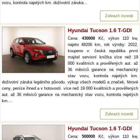
vozu, kontrola najetých km. doživotní záruka…
Zobrazit inzerát
Hyundai Tucson 1.6 T-GDI
Cena:
430000
Kč, výkon 110 kw,
najeto 48206 km, rok výroby: 2022,
koupeno v: česká republika první
majitel servisní knížka více než 19
000 kvalitních a prověřených aut. až
36 měsíců garance na mechanický
stav vozu, kontrola najetých km.
doživotní záruka legálního původu. výkup všech modelů a značek, férové
ceny, peníze ihned a v hotovosti. více než 19 000 kvalitních a prověřených
aut. až 36 měsíců garance na mechanický stav vozu, kontrola najetých
km.…
Zobrazit inzerát
Hyundai Tucson 1.6 T-GDI
Cena:
500000
Kč, výkon 110 kw,