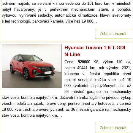
jediném majiteli, se servisní knihou vedenou do 131 tisíc km, v minulosti
nebyl havarovaný, je v perfektním mechanickém stavu, s bohatou
výbavou: vyhřívané sedačky, automatická klimatizace, hlavní světlomety
s led technologií, parkovací kamera. více než 19 000…
Zobrazit inzerát
Hyundai Tucson 1.6 T-GDI
N-Line
Cena:
520000
Kč, výkon 110 kw,
najeto 49441 km, rok výroby: 2021,
koupeno v: česká republika první
majitel servisní knížka více než 19
000 kvalitních a prověřených aut. až
36 měsíců garance na mechanický
stav vozu, kontrola najetých km. doživotní záruka legálního původu. výkup
všech modelů a značek, férové ceny, peníze ihned a v hotovosti. více než
19 000 kvalitních a prověřených aut. až 36 měsíců garance na mechanický
stav vozu, kontrola najetých km.…
Zobrazit inzerát