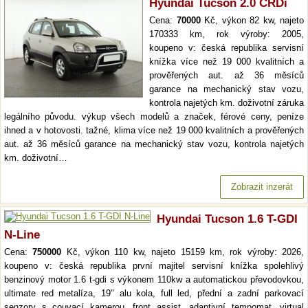
Hyundai Tucson 2.0 CRDi
Cena:
70000
Kč, výkon 82 kw, najeto
170333 km, rok výroby: 2005,
koupeno v: česká republika servisní
knížka více než 19 000 kvalitních a
prověřených aut. až 36 měsíců
garance na mechanický stav vozu,
kontrola najetých km. doživotní záruka
legálního původu. výkup všech modelů a značek, férové ceny, peníze
ihned a v hotovosti. tažné, klima více než 19 000 kvalitních a prověřených
aut. až 36 měsíců garance na mechanický stav vozu, kontrola najetých
km. doživotní…
Zobrazit inzerát
Hyundai Tucson 1.6 T-GDI
N-Line
Cena:
750000
Kč, výkon 110 kw, najeto 15159 km, rok výroby: 2026,
koupeno v: česká republika první majitel servisní knížka spolehlivý
benzinový motor 1.6 t-gdi s výkonem 110kw a automatickou převodovkou,
ultimate red metalíza, 19" alu kola, full led, přední a zadní parkovací
senzory s couvací kamerou, front assist, adaptivní tempomat, virtual