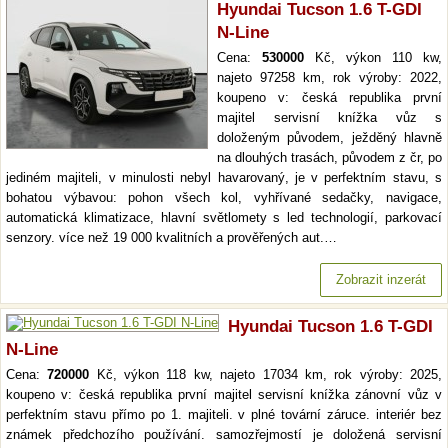
Hyundai Tucson 1.6 T-GDI
N-Line
Cena:
530000
Kč, výkon 110 kw,
najeto 97258 km, rok výroby: 2022,
koupeno v: česká republika první
majitel servisní knížka vůz s
doloženým původem, ježděný hlavně
na dlouhých trasách, původem z čr, po
jediném majiteli, v minulosti nebyl havarovaný, je v perfektním stavu, s
bohatou výbavou: pohon všech kol, vyhřívané sedačky, navigace,
automatická klimatizace, hlavní světlomety s led technologií, parkovací
senzory. více než 19 000 kvalitních a prověřených aut.…
Zobrazit inzerát
Hyundai Tucson 1.6 T-GDI
N-Line
Cena:
720000
Kč, výkon 118 kw, najeto 17034 km, rok výroby: 2025,
koupeno v: česká republika první majitel servisní knížka zánovní vůz v
perfektním stavu přímo po 1. majiteli. v plné tovární záruce. interiér bez
známek předchozího používání. samozřejmostí je doložená servisní