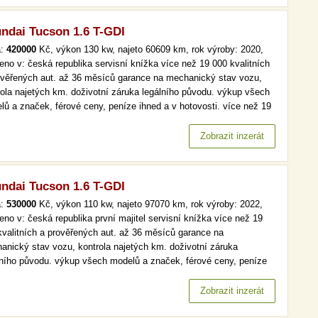
ndai Tucson 1.6 T-GDI
a:
420000
Kč, výkon 130 kw, najeto 60609 km, rok výroby: 2020,
eno v: česká republika servisní knížka více než 19 000 kvalitních
ověřených aut. až 36 měsíců garance na mechanický stav vozu,
rola najetých km. doživotní záruka legálního původu. výkup všech
lů a značek, férové ceny, peníze ihned a v hotovosti. více než 19
kvalitních a prověřených aut. až 36 měsíců garance na
anický stav vozu, kontrola najetých km. doživotní záruka…
Zobrazit inzerát
ndai Tucson 1.6 T-GDI
a:
530000
Kč, výkon 110 kw, najeto 97070 km, rok výroby: 2022,
eno v: česká republika první majitel servisní knížka více než 19
kvalitních a prověřených aut. až 36 měsíců garance na
anický stav vozu, kontrola najetých km. doživotní záruka
lního původu. výkup všech modelů a značek, férové ceny, peníze
d a v hotovosti. více než 19 000 kvalitních a prověřených aut. až
ěsíců garance na mechanický stav vozu, kontrola najetých km.…
Zobrazit inzerát