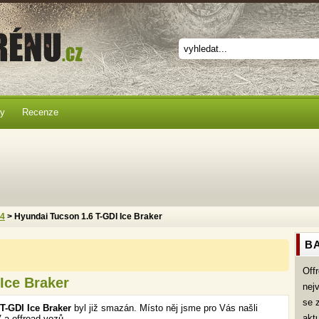
ky
Recenze
x4
> Hyundai Tucson 1.6 T-GDI Ice Braker
BA
Off
Ice Braker
nej
se 
T-GDI Ice Braker
byl již smazán. Místo něj jsme pro Vás našli
akt
 a offroad vozů.