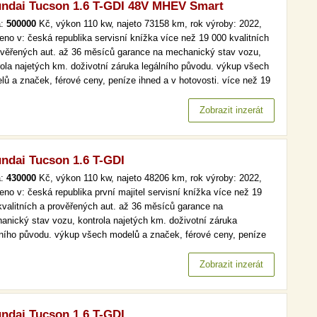
ndai Tucson 1.6 T-GDI 48V MHEV Smart
a:
500000
Kč, výkon 110 kw, najeto 73158 km, rok výroby: 2022,
eno v: česká republika servisní knížka více než 19 000 kvalitních
ověřených aut. až 36 měsíců garance na mechanický stav vozu,
rola najetých km. doživotní záruka legálního původu. výkup všech
lů a značek, férové ceny, peníze ihned a v hotovosti. více než 19
kvalitních a prověřených aut. až 36 měsíců garance na
anický stav vozu, kontrola najetých km. doživotní záruka…
Zobrazit inzerát
ndai Tucson 1.6 T-GDI
a:
430000
Kč, výkon 110 kw, najeto 48206 km, rok výroby: 2022,
eno v: česká republika první majitel servisní knížka více než 19
kvalitních a prověřených aut. až 36 měsíců garance na
anický stav vozu, kontrola najetých km. doživotní záruka
lního původu. výkup všech modelů a značek, férové ceny, peníze
d a v hotovosti. více než 19 000 kvalitních a prověřených aut. až
ěsíců garance na mechanický stav vozu, kontrola najetých km.…
Zobrazit inzerát
ndai Tucson 1.6 T-GDI