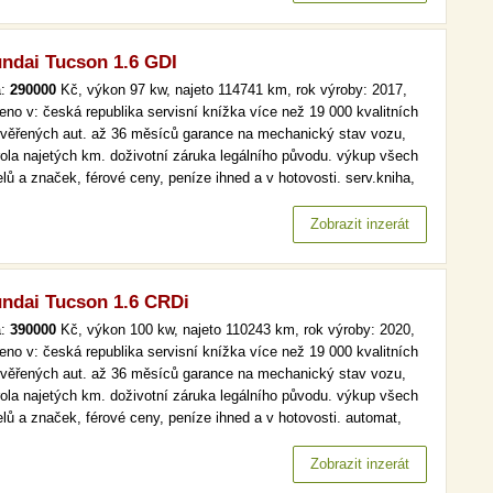
ndai Tucson 1.6 GDI
a:
290000
Kč, výkon 97 kw, najeto 114741 km, rok výroby: 2017,
eno v: česká republika servisní knížka více než 19 000 kvalitních
ověřených aut. až 36 měsíců garance na mechanický stav vozu,
rola najetých km. doživotní záruka legálního původu. výkup všech
lů a značek, férové ceny, peníze ihned a v hotovosti. serv.kniha,
, tempomat více než 19 000 kvalitních a prověřených aut. až 36
ců garance na mechanický stav vozu, kontrola najetých…
Zobrazit inzerát
ndai Tucson 1.6 CRDi
a:
390000
Kč, výkon 100 kw, najeto 110243 km, rok výroby: 2020,
eno v: česká republika servisní knížka více než 19 000 kvalitních
ověřených aut. až 36 měsíců garance na mechanický stav vozu,
rola najetých km. doživotní záruka legálního původu. výkup všech
lů a značek, férové ceny, peníze ihned a v hotovosti. automat,
maj, serv.kniha více než 19 000 kvalitních a prověřených aut. až
ěsíců garance na mechanický stav vozu, kontrola…
Zobrazit inzerát