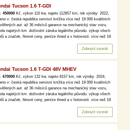
ndai Tucson 1.6 T-GDI
a:
450000
Kč, výkon 110 kw, najeto 112857 km, rok výroby: 2022,
eno v: česká republika servisní knížka více než 19 000 kvalitních
ověřených aut. až 36 měsíců garance na mechanický stav vozu,
rola najetých km. doživotní záruka legálního původu. výkup všech
lů a značek, férové ceny, peníze ihned a v hotovosti. více než 19
kvalitních a prověřených aut. až 36 měsíců garance na
anický stav vozu, kontrola najetých km. doživotní záruka…
Zobrazit inzerát
ndai Tucson 1.6 T-GDI 48V MHEV
a:
670000
Kč, výkon 132 kw, najeto 8157 km, rok výroby: 2024,
eno v: česká republika servisní knížka více než 19 000 kvalitních
ověřených aut. až 36 měsíců garance na mechanický stav vozu,
rola najetých km. doživotní záruka legálního původu. výkup všech
lů a značek, férové ceny, peníze ihned a v hotovosti. více než 19
kvalitních a prověřených aut. až 36 měsíců garance na
anický stav vozu, kontrola najetých km. doživotní záruka…
Zobrazit inzerát