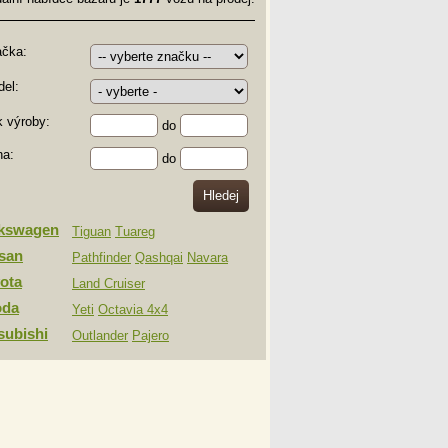
ačka:
el:
 výroby:
do
na:
do
lkswagen
Tiguan
Tuareg
san
Pathfinder
Qashqai
Navara
ota
Land Cruiser
oda
Yeti
Octavia 4x4
subishi
Outlander
Pajero