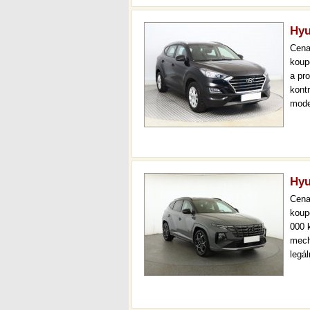
Hyu
Cen
koup
a pr
kont
mode
000 
mech
Hyu
Cen
koup
000 
mech
legá
ihne
36 m