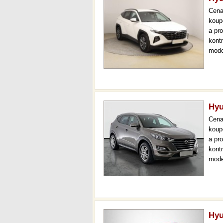
Cen
koup
a pr
kont
mode
000 
mech
Hyu
Cen
koup
a pr
kont
mode
000 
mech
Hyu