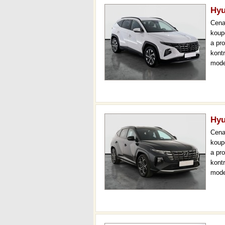
Hyu
Cen
koup
a pr
kont
mode
000 
mech
Hyu
Cen
koup
a pr
kont
mode
000 
mech