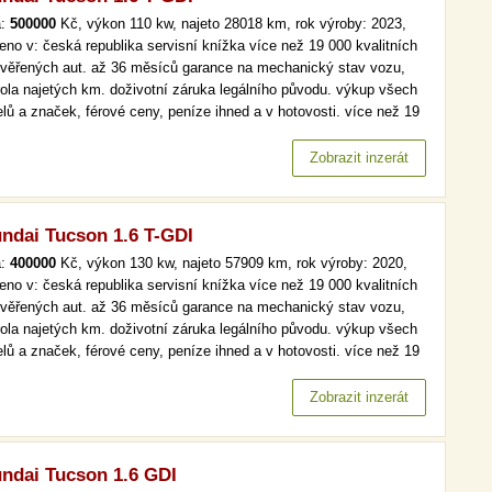
a:
500000
Kč, výkon 110 kw, najeto 28018 km, rok výroby: 2023,
eno v: česká republika servisní knížka více než 19 000 kvalitních
ověřených aut. až 36 měsíců garance na mechanický stav vozu,
rola najetých km. doživotní záruka legálního původu. výkup všech
lů a značek, férové ceny, peníze ihned a v hotovosti. více než 19
kvalitních a prověřených aut. až 36 měsíců garance na
anický stav vozu, kontrola najetých km. doživotní záruka…
Zobrazit inzerát
ndai Tucson 1.6 T-GDI
a:
400000
Kč, výkon 130 kw, najeto 57909 km, rok výroby: 2020,
eno v: česká republika servisní knížka více než 19 000 kvalitních
ověřených aut. až 36 měsíců garance na mechanický stav vozu,
rola najetých km. doživotní záruka legálního původu. výkup všech
lů a značek, férové ceny, peníze ihned a v hotovosti. více než 19
kvalitních a prověřených aut. až 36 měsíců garance na
anický stav vozu, kontrola najetých km. doživotní záruka…
Zobrazit inzerát
ndai Tucson 1.6 GDI