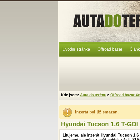
Úvodní stránka
Offroad bazar
Člán
Kde jsem:
Auta do terénu
>
Offroad bazar 4
Inzerát byl již smazán.
Hyundai Tucson 1.6 T-GDI 
Litujeme, ale inzerát
Hyundai Tucson 1.6 
podobné inzeráty z naší nabídky 4x4, SUV