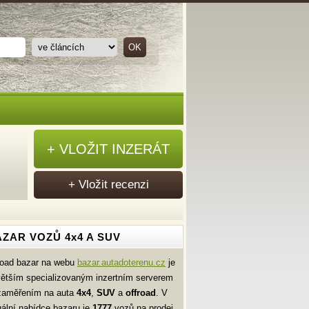
+ VLOŽIT INZERÁT
+ Vložit recenzi
ZAR VOZŮ 4x4 A SUV
road bazar na webu
bazar.autadoterenu.cz
je
větším specializovaným inzertním serverem
zaměřením na auta
4x4
,
SUV
a
offroad
. V
uální nabídce bazaru je
1777
vozů na prodej.