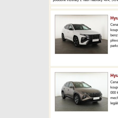
Hyu
Cen
koup
benz
převo
park
temp
udrž
Hyu
Cen
koup
000 
mech
legá
ihne
36 m