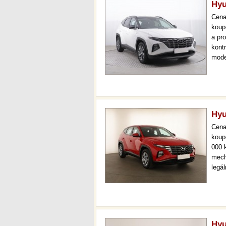
Hyu
Cen
koup
a pr
kont
mode
000 
mech
Hyu
Cen
koup
000 
mech
legá
ihne
36 m
Hyu