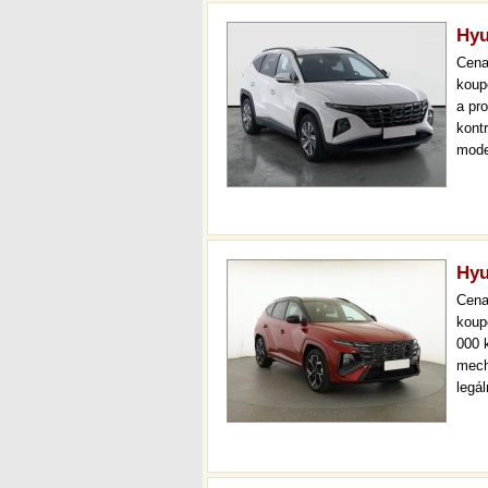
Hyu
Cen
koup
a pr
kont
mode
000 
mech
Hyu
Cen
koup
000 
mech
legá
ihned
prov
kont