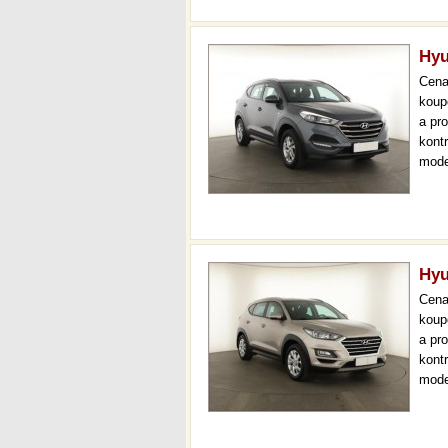
Hyu
Cen
koup
a pr
kont
mode
navi
měsí
Hyu
Cen
koup
a pr
kont
mode
čr,2.
36 m