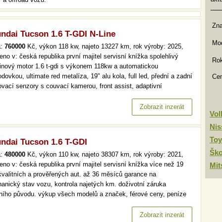
Zn
ndai Tucson 1.6 T-GDI N-Line
Mod
a:
760000
Kč, výkon 118 kw, najeto 13227 km, rok výroby: 2025,
eno v: česká republika první majitel servisní knížka spolehlivý
Rok
inový motor 1.6 t-gdi s výkonem 118kw a automatickou
dovkou, ultimate red metalíza, 19" alu kola, full led, přední a zadní
Ce
ovací senzory s couvací kamerou, front assist, adaptivní
omat, virtual cockpit,bezklíčové odemykání a startování, asistent
ení jízdy v jízdním pruhu, asistent mrtvého úhlu, vyhřívané…
Zobrazit inzerát
Vo
Nis
Toy
ndai Tucson 1.6 T-GDI
Šk
a:
480000
Kč, výkon 110 kw, najeto 38307 km, rok výroby: 2021,
eno v: česká republika první majitel servisní knížka více než 19
Mit
kvalitních a prověřených aut. až 36 měsíců garance na
anický stav vozu, kontrola najetých km. doživotní záruka
lního původu. výkup všech modelů a značek, férové ceny, peníze
d a v hotovosti. více než 19 000 kvalitních a prověřených aut. až
ěsíců garance na mechanický stav vozu, kontrola najetých km.…
Zobrazit inzerát