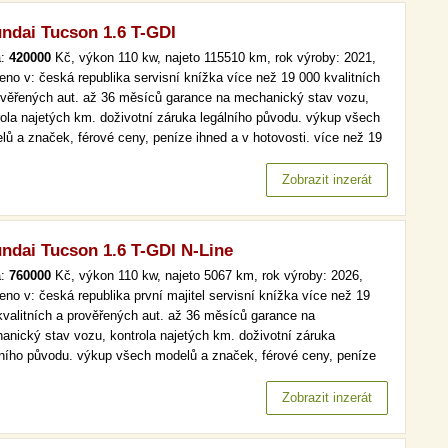
ndai Tucson 1.6 T-GDI
a:
420000
Kč, výkon 110 kw, najeto 115510 km, rok výroby: 2021,
eno v: česká republika servisní knížka více než 19 000 kvalitních
ověřených aut. až 36 měsíců garance na mechanický stav vozu,
rola najetých km. doživotní záruka legálního původu. výkup všech
lů a značek, férové ceny, peníze ihned a v hotovosti. více než 19
kvalitních a prověřených aut. až 36 měsíců garance na
anický stav vozu, kontrola najetých km. doživotní záruka…
Zobrazit inzerát
ndai Tucson 1.6 T-GDI N-Line
a:
760000
Kč, výkon 110 kw, najeto 5067 km, rok výroby: 2026,
eno v: česká republika první majitel servisní knížka více než 19
kvalitních a prověřených aut. až 36 měsíců garance na
anický stav vozu, kontrola najetých km. doživotní záruka
lního původu. výkup všech modelů a značek, férové ceny, peníze
 a v hotovosti. n-line, navi více než 19 000 kvalitních a
ěřených aut. až 36 měsíců garance na mechanický stav vozu,
Zobrazit inzerát
rola najetých…